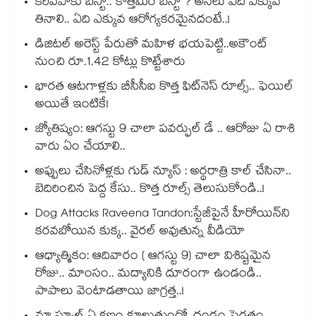
కరివేపాకు బెస్టా.. కొత్తిమీర బెస్టా ? అసలు ఏది ఎక్కువ
తినాలి.. ఏది ఎక్కువ ఆరోగ్యకరమైనదంటే..!
డిజిటల్ అరెస్ట్ పేరుతో మహిళ భయపెట్టి..అకౌంట్
నుంచి రూ.1.42 కోట్లు కొట్టేశారు
భారత ఆటగాళ్లకు బీసీసీఐ కొత్త ఫిట్‌నెస్ రూల్స్.. ఫెయిల్
అయితే ఇంటికే!
జ్యోతిష్యం: ఆగస్టు 9 చాలా పవర్ఫుల్ డే .. ఆరోజు ఏ రాశి
వారు ఏం చేయాలి..
అప్పులు చేసినోళ్లకు గుడ్ న్యూస్ : అర్థరాత్రి కాల్ చేసినా..
బెదిరించిన పెద్ద కేసు.. కొత్త రూల్స్ తెలుసుకోండి..!
Dog Attacks Raveena Tandon:స్టేజీపైనే హీరోయిన్⁬ని
కరవబోయిన కుక్క.. వైరల్ అవుతున్న వీడియో
ఆధ్యాత్మికం: ఆదివారం ( ఆగస్టు 9) చాలా విశిష్టమైన
రోజు.. మాంసం.. మద్యానికి దూరంగా ఉండండి..
పాపాలు వెంటాడతాయి జాగ్రత్త..!