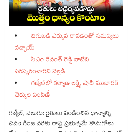
దిగుబడి ఎక్కువ రావడంతో సమస్యలు
వచ్చాయ్
సీఎం రేవంత్ రెడ్డి వాటిని
పరిష్కరించారని వెల్లడి
గజ్వేల్‌‌లో కల్యాణ లక్ష్మి, షాదీ ముబారక్
చెక్కుల పంపిణీ
గజ్వేల్, వెలుగు: రైతులు పండించిన ధాన్యాన్ని
చివరి గింజ వరకు రాష్ట్ర ప్రభుత్వమే కొనుగోలు