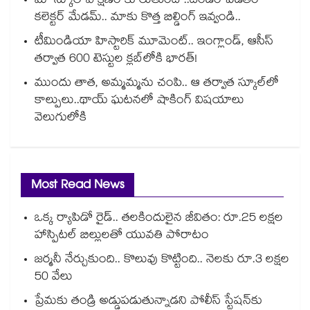
మా స్కూల్ ఏ క్షణం కూలుతుందో..దండం పెడతం
కలెక్టర్ మేడమ్.. మాకు కొత్త బిల్డింగ్ ఇవ్వండి..
టీమిండియా హిస్టారిక్ మూమెంట్.. ఇంగ్లాండ్, ఆసీస్
తర్వాత 600 టెస్టుల క్లబ్‌లోకి భారత్!
ముందు తాత, అమ్మమ్మను చంపి.. ఆ తర్వాత స్కూల్‌లో
కాల్పులు..థాయ్ ఘటనలో షాకింగ్ విషయాలు
వెలుగులోకి
Most Read News
ఒక్క ర్యాపిడో రైడ్.. తలకిందులైన జీవితం: రూ.25 లక్షల
హాస్పిటల్ బిల్లులతో యువతి పోరాటం
జర్మనీ నేర్చుకుంది.. కొలువు కొట్టింది.. నెలకు రూ.3 లక్షల
50 వేలు
ప్రేమకు తండ్రి అడ్డుపడుతున్నాడని పోలీస్ స్టేషన్⁪కు