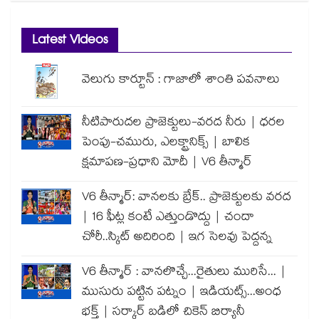
Latest Videos
వెలుగు కార్టూన్ : గాజాలో శాంతి పవనాలు
నీటిపారుదల ప్రాజెక్టులు-వరద నీరు | ధరల
పెంపు-చమురు, ఎలక్ట్రానిక్స్ | బాలిక
క్షమాపణ-ప్రధాని మోదీ | V6 తీన్మార్
V6 తీన్మార్: వానలకు బ్రేక్.. ప్రాజెక్టులకు వరద
| 16 ఫీట్ల కంటే ఎత్తుండొద్దు | చందా
చోరీ..స్కిట్ అదిరింది | ఇగ సెలవు పెద్దన్న
V6 తీన్మార్ : వానలొచ్చే...రైతులు మురిసే... |
ముసురు పట్టిన పట్నం | ఇడియట్స్...అంధ
భక్త్ | సర్కార్ బడిలో చికెన్ బిర్యానీ