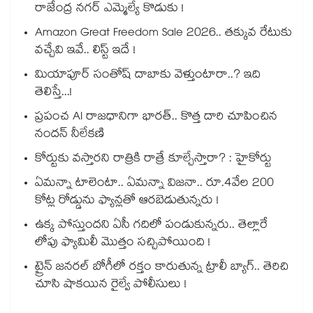
రాజేంద్ర నగర్ ఎమ్మెల్యే కొడుకు !
Amazon Great Freedom Sale 2026.. తక్కువ రేటుకు
వచ్చేవి ఇవే.. లిస్ట్ ఇదే !
మియాపూర్ సంతోష్ దాబాకు వెళ్తుంటారా..? ఇది
తెలిస్తే...!
ప్రపంచ AI రాజధానిగా భారత్.. కొత్త దారి చూపించిన
నందన్ నీలేకణి
కోర్టుకు వస్తారని రాత్రికి రాత్రే కూల్చేస్తారా? : హైకోర్టు
ఏమన్నా టాలెంటా.. ఏమన్నా విజనా.. రూ.4వేల 200
కోట్ల రోడ్డును ఫ్యాన్లతో ఆరబెడుతున్నరు !
ఉక్క పోస్తుందని ఏసీ గదిలో పండుకున్నరు.. తెల్లారే
లోపు ఫ్యామిలీ మొత్తం సచ్చిపోయింది !
ట్రైన్ జనరల్ బోగీలో రక్తం కారుతున్న ట్రాలీ బ్యాగ్.. తెరిచి
చూసి షాకయిన రైల్వే పోలీసులు !