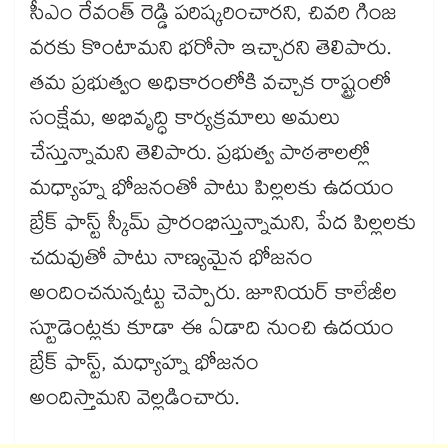
సీఎం రేవంత్ రెడ్డి పరిష్కరించారని, చివరి గింజ
వరకు కొంటామని భరోసా ఇచ్చారని తెలిపారు.
తమ ప్రభుత్వం అధికారంలోకి వచ్చాక రాష్ట్రంలో
సంక్షేమ, అభివృద్ధి కార్యక్రమాలు అమలు
చేస్తున్నామని తెలిపారు. ప్రభుత్వ పాఠశాలల్లో
మధ్యాహ్న భోజనంతో పాటు పిల్లలకు ఉదయం
బ్రేక్ ఫాస్ట్ స్కీమ్ ప్రారంభిస్తున్నామని, పేద పిల్లలకు
చదువుతో పాటు నాణ్యమైన భోజనం
అందించనున్నట్టు చెప్పారు. జూనియర్​ కాలేజీల
స్టూడెంట్లకు కూడా ఈ ఏడాది నుంచి ఉదయం
బ్రేక్ ఫాస్ట్, మధ్యాహ్న భోజనం
అందిస్తామని వెల్లడించారు.