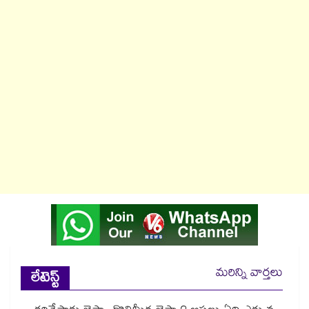
మరిన్ని వార్తలు
లేటెస్ట్