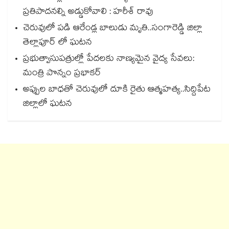
ప్రతిపాదనల్ని అడ్డుకోవాలి : హరీశ్ రావు
చెరువులో పడి ఆరేండ్ల బాలుడు మృతి..సంగారెడ్డి జిల్లా
తెల్లాపూర్ లో ఘటన
ప్రభుత్వాసుపత్రుల్లో పేదలకు నాణ్యమైన వైద్య సేవలు:
మంత్రి పొన్నం ప్రభాకర్
అప్పుల బాధతో చెరువులో దూకి రైతు ఆత్మహత్య..సిద్దిపేట
జిల్లాలో ఘటన