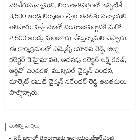
నెరవేరుస్తున్నామని, నియోజకవర్గంలో ఇప్పటికే
3,500 ఇండ్ల నిర్మాణం స్లాబ్ లెవెల్‌‌కు వచ్చాయని
తెలిపారు. వచ్చే నెలలో నియోజకవర్గానికి మరో
2,500 ఇండ్లు మంజూరు చేస్తున్నామని చెప్పారు.
ఈ కార్యక్రమంలో ఎమ్మెల్సీ యాదవ రెడ్డి, జిల్లా
కలెక్టర్ కె.హైమావతి, అదనపు కలెక్టర్ లక్ష్మి కిరణ్,
ఆర్డీవో చంద్రకళ, మున్సిపల్ చైర్మన్ చందన,
మార్కెట్ కమిటీ చైర్మన్ నరేందర్ రెడ్డి తదితరులు
పాల్గొన్నారు.
మరిన్ని వార్తలు
నదీ జలాల్లో తెలంగాణకు అన్యాయం..జీఆర్ఎంబీ