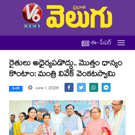
ఈ-పేపర్
రైతులు అధైర్యపడొద్దు.. మొత్తం ధాన్యం
కొంటాం: మంత్రి వివేక్ వెంకటస్వామి
June 1, 2026
మెదక్