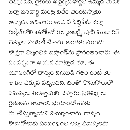
చేస్తుందని, రైతులు అధైర్యపడొద్దని ఉమ్మడి మెదక్
జిల్లా ఇన్‌‌చార్జి మంత్రి వివేక్ వెంకటస్వామి
అన్నారు. ఆదివారం ఆయన సిద్దిపేట జిల్లా
గజ్వేల్‌‌లోని ఐవోసీలో కల్యాణలక్ష్మి, షాదీ ముబారక్
చెక్కులు పంపిణీ చేశారు. అంతకు ముందు
కొత్తగా నిర్మించిన బస్టాండ్‌‌ను ప్రారంభించారు. ఈ
సందర్భంగా ఆయన మాట్లాడుతూ, ఈ
యాసంగిలో ధాన్యం దిగుబడి గతం కంటే 30
శాతం ఎక్కువ వచ్చిందని, దీంతో కొనుగోలులో
సమస్యలు తలెత్తాయని చెప్పారు. ప్రతిపక్షాలు
రైతులను కావాలని భయాందోళనకు
గురిచేస్తున్నాయని విమర్శించారు. ధాన్యం
కొనుగోలుకు సంబంధించి అన్ని సమస్యలను