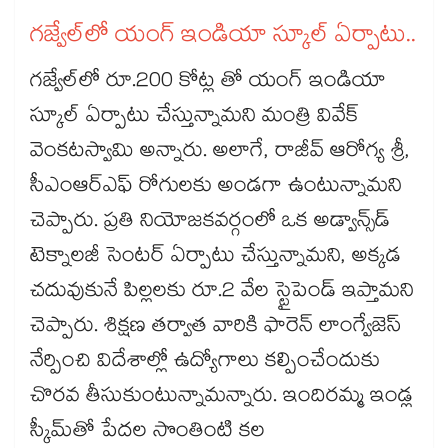
గజ్వేల్‌‌లో యంగ్ ఇండియా స్కూల్ ఏర్పాటు..
గజ్వేల్​లో రూ.200 కోట్ల తో యంగ్ ఇండియా
స్కూల్ ఏర్పాటు చేస్తున్నామని మంత్రి వివేక్‌‌
వెంకటస్వామి అన్నారు. అలాగే, రాజీవ్ ఆరోగ్య శ్రీ,
సీఎంఆర్ఎఫ్ రోగులకు అండగా ఉంటున్నామని
చెప్పారు. ప్రతి నియోజకవర్గంలో ఒక అడ్వాన్స్​డ్
టెక్నాలజీ సెంటర్ ఏర్పాటు చేస్తున్నామని, అక్కడ
చదువుకునే పిల్లలకు రూ.2 వేల స్టైపెండ్ ఇప్తామని
చెప్పారు. శిక్షణ తర్వాత వారికి ఫారెన్ లాంగ్వేజెస్
నేర్పించి విదేశాల్లో ఉద్యోగాలు కల్పించేందుకు
చొరవ తీసుకుంటున్నామన్నారు. ఇందిరమ్మ ఇండ్ల
స్కీమ్‌‌తో పేదల సొంతింటి కల