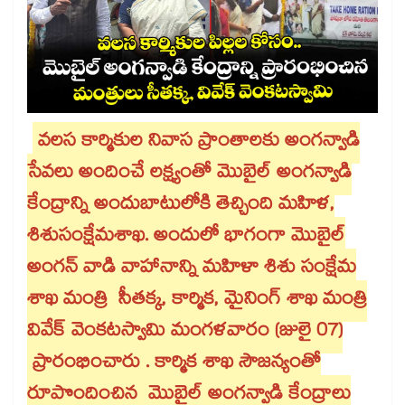
వలస కార్మికుల నివాస ప్రాంతాలకు అంగన్వాడి
సేవలు అందించే లక్ష్యంతో మొబైల్ అంగన్వాడి
కేంద్రాన్ని అందుబాటులోకి తెచ్చింది మహిళ,
శిశుసంక్షేమశాఖ. అందులో భాగంగా మొబైల్
అంగన్ వాడి వాహానాన్ని మహిళా శిశు సంక్షేమ
శాఖ మంత్రి సీతక్క, కార్మిక, మైనింగ్ శాఖ మంత్రి
వివేక్ వెంకటస్వామి మంగళవారం (జులై 07)
ప్రారంభించారు . కార్మిక శాఖ సౌజన్యంతో
రూపొందించిన మొబైల్ అంగన్వాడి కేంద్రాలు