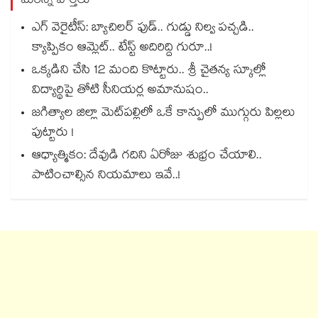
మరిన్ని వార్తలు
ఎగ్ వెరైటీస్: బ్యాచిలర్ ఫుడ్.. గుడ్డు నిల్వ పచ్చడి..
క్యాప్పికం ఆమ్లెట్.. టేస్ట్ అదిరిద్ది గురూ..!
ఒక్కడిని చేసి 12 మంది కొట్టారు.. శ్రీ చైతన్య స్కూల్లో
విద్యార్థిపై తోటి సీనియర్ల అమానుషం..
జగిత్యాల జిల్లా మెట్‌పల్లిలో ఒకే కాన్పులో ముగ్గురు పిల్లలు
పుట్టారు !
ఆధ్యాత్మికం: దేవుడి గదిని ఏరోజు శుభ్రం చేయాలి..
పాటించాల్సిన నియమాలు ఇవే..!