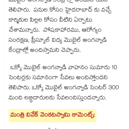
మొబైల్ అంగన్వాడి కేంద్రాల్లో అందుతాయని
తెలిపారు. పనుల కోసం హైదరాబాద్ కు వచ్చే
కార్మికుల పిల్లల కోసం వీటిని ఏర్పాటు
చేశామన్నారు. పోషకాహారము, ఆరోగ్యం
సంరక్షణ, ప్రీస్కూల్ విద్య మొబైల్ అంగన్వాడి
కేంద్రాల్లో అందిస్తామని చెప్పారు.
ఒక్కో మొబైల్ అంగన్వాడి వాహనం సుమారు 10
సెంటర్లకు సమానంగా సేవలు అందిస్తోందని
తెలిపారు. ఒక్కో మొబైల్ అంగన్వాడి సెంటర్ 300
మంది లబ్ధిదారులకు సేవలందిస్తుందన్నారు.
మంత్రి వివేక్ వెంకటస్వామి కామెంట్స్: