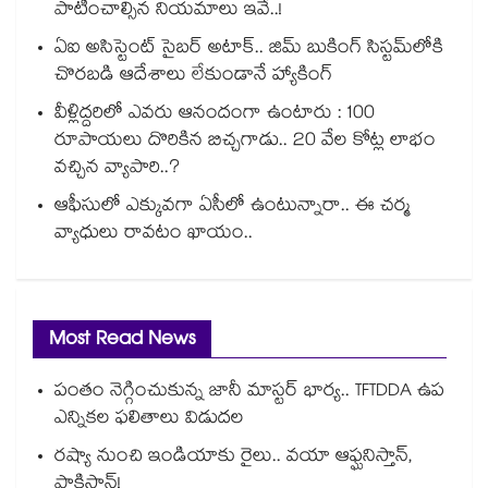
పాటించాల్సిన నియమాలు ఇవే..!
ఏఐ అసిస్టెంట్ సైబర్ అటాక్.. జిమ్ బుకింగ్ సిస్టమ్‌లోకి
చొరబడి ఆదేశాలు లేకుండానే హ్యాకింగ్
వీళ్లిద్దరిలో ఎవరు ఆనందంగా ఉంటారు : 100
రూపాయలు దొరికిన బిచ్చగాడు.. 20 వేల కోట్ల లాభం
వచ్చిన వ్యాపారి..?
ఆఫీసులో ఎక్కువగా ఏసీలో ఉంటున్నారా.. ఈ చర్మ
వ్యాధులు రావటం ఖాయం..
Most Read News
పంతం నెగ్గించుకున్న జానీ మాస్టర్ భార్య.. TFTDDA ఉప
ఎన్నికల ఫలితాలు విడుదల
రష్యా నుంచి ఇండియాకు రైలు.. వయా ఆఫ్ఘనిస్తాన్,
పాకిస్తాన్!