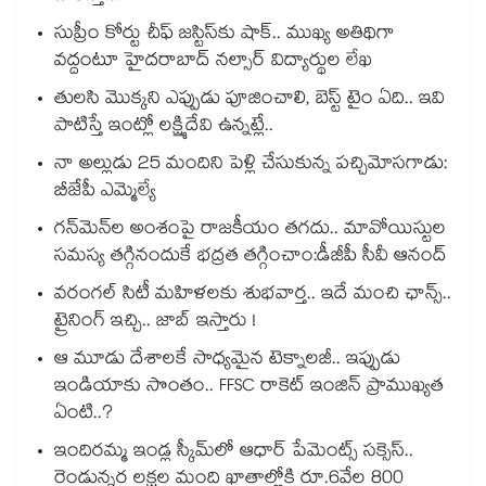
సుప్రీం కోర్టు చీఫ్ జస్టిస్⁭కు షాక్.. ముఖ్య అతిథిగా
వద్దంటూ హైదరాబాద్ నల్సార్ విద్యార్థుల లేఖ
తులసి మొక్కని ఎప్పుడు పూజించాలి, బెస్ట్ టైం ఏది.. ఇవి
పాటిస్తే ఇంట్లో లక్ష్మిదేవి ఉన్నట్లే..
నా అల్లుడు 25 మందిని పెళ్లి చేసుకున్న పచ్చిమోసగాడు:
బీజేపీ ఎమ్మెల్యే
గన్⁭మెన్⁭ల అంశంపై రాజకీయం తగదు.. మావోయిస్టుల
సమస్య తగ్గినందుకే భద్రత తగ్గించాం:డీజీపీ సీవీ ఆనంద్
వరంగల్ సిటీ మహిళలకు శుభవార్త.. ఇదే మంచి ఛాన్స్..
ట్రైనింగ్ ఇచ్చి.. జాబ్ ఇస్తారు !
ఆ మూడు దేశాలకే సాధ్యమైన టెక్నాలజీ.. ఇప్పుడు
ఇండియాకు సొంతం.. FFSC రాకెట్ ఇంజిన్ ప్రాముఖ్యత
ఏంటి..?
ఇందిరమ్మ ఇండ్ల స్కీమ్‌‌‌‌‌‌‌‌లో ఆధార్ పేమెంట్స్ సక్సెస్..
రెండున్నర లక్షల మంది ఖాతాల్లోకి రూ.6వేల 800