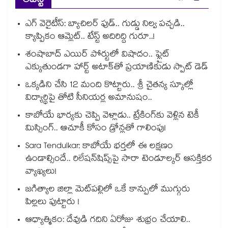
లేటెస్ట్
ఎగ్ వెరైటీస్: బ్యాచిలర్ ఫుడ్.. గుడ్డు నిల్వ పచ్చడి..
క్యాప్పికం ఆమ్లెట్.. టేస్ట్ అదిరిద్ది గురూ..!
శంషాబాద్ ఎయిర్ పోర్టులో విషాదం.. ఫ్లైట్
ఎక్కుతుండగా హార్ట్ అటాక్⁭తో ప్రయాణికుడు స్పాట్ డెడ్
ఒక్కడిని చేసి 12 మంది కొట్టారు.. శ్రీ చైతన్య స్కూల్లో
విద్యార్థిపై తోటి సీనియర్ల అమానుషం..
కాబోయే భార్యకు చెప్పి వెళ్లాడు.. ట్రేకింగ్‌కు వెళ్లిన టెకీ
మిస్సింగ్.. ఆచూకీ కోసం డ్రోన్లతో గాలింపు!
Sara Tendulkar: కాబోయే భర్తలో ఈ లక్షణం
ఉండాల్సిందే.. రిలేషన్‌షిప్స్‌పై సారా టెండూల్కర్ ఆసక్తికర
వ్యాఖ్యలు!
జగిత్యాల జిల్లా మెట్‌పల్లిలో ఒకే కాన్పులో ముగ్గురు
పిల్లలు పుట్టారు !
ఆధ్యాత్మికం: దేవుడి గదిని ఏరోజు శుభ్రం చేయాలి..