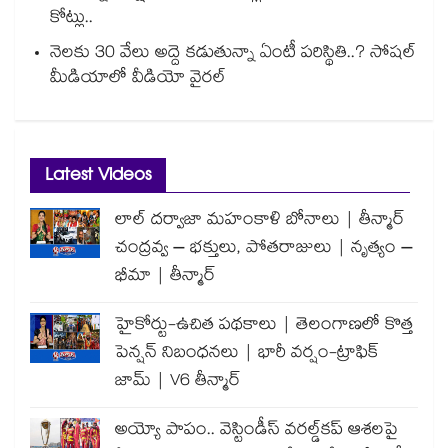
కోట్లు..
నెలకు 30 వేలు అద్దె కడుతున్నా ఏంటీ పరిస్థితి..? సోషల్
మీడియాలో వీడియో వైరల్
Latest Videos
లాల్ దర్వాజా మహంకాళి బోనాలు | తీన్మార్
చంద్రవ్వ – భక్తులు, పోతరాజులు | నృత్యం –
భీమా | తీన్మార్
హైకోర్టు-ఉచిత పథకాలు | తెలంగాణలో కొత్త
పెన్షన్ నిబంధనలు | భారీ వర్షం-ట్రాఫిక్
జామ్ | V6 తీన్మార్
అయ్యో పాపం.. వెస్టిండీస్ వరల్డ్‌కప్ ఆశలపై