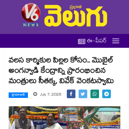
ఈ-పేపర్
వలస కార్మికుల పిల్లల కోసం.. మొబైల్
అంగన్వాడి కేంద్రాన్ని ప్రారంభించిన
మంత్రులు సీతక్క, వివేక్ వెంకటస్వామి
July 7, 2026
హైదరాబాద్