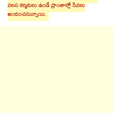
వలస కర్మికులు ఉండే ప్రాంతాల్లో సేవలు
అందించనున్నాయి.