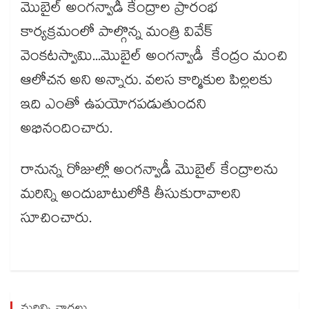
మొబైల్ అంగన్వాడీ కేంద్రాల ప్రారంభ
కార్యక్రమంలో పాల్గొన్న మంత్రి వివేక్
వెంకటస్వామి...మొబైల్ అంగన్వాడీ కేంద్రం మంచి
ఆలోచన అని అన్నారు. వలస కార్మికుల పిల్లలకు
ఇది ఎంతో ఉపయోగపడుతుందని
అభినందించారు.
రానున్న రోజుల్లో అంగన్వాడీ మొబైల్ కేంద్రాలను
మరిన్ని అందుబాటులోకి తీసుకురావాలని
సూచించారు.