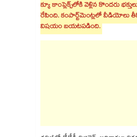
క్యూ కాంప్లెక్స్⁪లోకి వెళ్లిన కొందరు భ
రేపింది. కంపార్ట్⁬మెంట్లలో వీడియోలు
విషయం బయటపడింది.