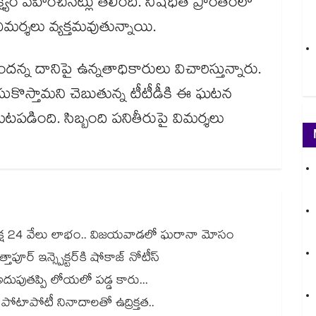
్లక్ష్యం వహించినట్లు తేలింది. నిషేధిత ప్రాంతంలో
ిమర్శలు వ్యక్తమవుతున్నాయి.
ందన్న దానిపై ఉన్నతాధికారులు విచారిస్తున్నారు.
సుకొస్తామని చెబుతున్న టీటీడీకి ఈ ఘటన
యటపడింది. సిబ్బంది పనితీరుపై విమర్శలు
.లక్ష 24 వేలు లాభం.. విజయవాడలో ఘరానా మోసం
అత్తాపూర్ ఇన్స్పెక్టర్‎కి షోకాజ్ నోటీస్
దుపుతప్పి లోయలో పడ్డ కారు...
ీ పోటాపోటీ నినాదాలతో ఉద్రిక్తత..