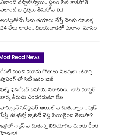
ఎలాంటి నష్టాలొస్తాయి.. స్థలం సేల్ కాకపోతే
ఎలాంటి జాగ్రత్తలు తీసుకోవాలి..!
అంట్లుతోమే పీచు తయారు చేస్తే నెలకు రూ.లక్ష
24 వేలు లాభం.. విజయవాడలో ఘరానా మోసం
Most Read News
రేపటి నుంచి మూడు రోజులు సెలవులు : టూర్ల
ప్లానింగ్ లో సిటీ జనం బిజీ
ఫిల్మ్ ఫెడరేషన్ సహాయ నిరాకరణ.. జానీ మాస్టర్
భార్య తీరును ఎండగడుతూ లేఖ
ఫార్చ్యూన్ సన్‌ఫ్లవర్ ఆయిల్ వాడుతున్నారా.. ఫుడ్
సేఫ్టీ తనిఖీల్లో క్వాలిటీ టెస్ట్ ఫెయిలైంది తెలుసా?
ఇళ్లలో గ్యాస్ వాడుతున్న వినియోగదారులకు కీలక
హెచ్చరిక