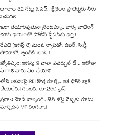
జూరాల 32 గేట్లు ఓపెన్.. శ్రీశైలం ప్రాజెక్టుకు నీరు
విడుదల
ఇలా తయారవుతున్నారేంటమ్మా.. భార్య చాటింగ్
చూసి భయంతో పోలీస్ స్టేషన్⁫కు భర్త !
రేపటి (ఆగస్ట్ 8) నుంచి ర్యాపిడో, ఉబర్, స్విగ్గీ,
జొమాటో, బ్లింకిట్ బంద్ !
జ్యోతిష్యం: ఆగస్టు 9 చాలా పవర్ఫుల్ డే .. ఆరోజు
ఏ రాశి వారు ఏం చేయాలి..
లోన్ రికవరీపై RBI కొత్త రూల్స్.. ఇక ఫోన్ బ్లాక్
చేయలేరు! గంటకు రూ.250 ఫైన్
ప్రధాని మోడీ వార్నింగ్.. జెన్ జీపై దెబ్బకు రూటు
మార్చేసిన MP కంగనా..!