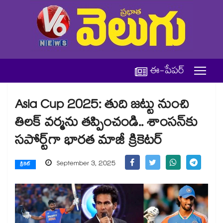
ఈ-పేపర్
Asia Cup 2025: తుది జట్టు నుంచి
తిలక్ వర్మను తప్పించండి.. శాంసన్‌కు
సపోర్ట్‌గా భారత మాజీ క్రికెటర్
September 3, 2025
క్రికెట్