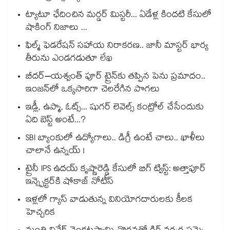
ట్యాటూ ఛేదించిన మర్డర్ మిస్టరీ... ఏడేళ్ల కిందటి కేసులో
షాకింగ్ నిజాలు ...
ఫిల్మ్ ఫెడరేషన్ సహాయ నిరాకరణ.. జానీ మాస్టర్ భార్య
తీరును ఎండగడుతూ లేఖ
బీదర్–యశ్వంత్ పూర్ ట్రైన్‎కు తప్పిన పెను ప్రమాదం..
ఇంజన్‎లో ఒక్కసారిగా చెలరేగిన పొగలు
ఇడ్లీ, ఉప్మా, ఓట్స్... షుగర్ లెవెల్స్ కంట్రోల్ చేసేందుకు
ఏది బెస్ట్ అంటే...?
SBI బ్యాంకులో ఉద్యోగాలు.. డిగ్రీ ఉంటే చాలు.. ఖాళీలు
చాలానే ఉన్నయ్ !
ట్రైనీ IPS ఉదయ్ కృష్ణారెడ్డి కేసులో బిగ్ ట్విస్ట్: అత్తాపూర్
ఇన్స్పెక్టర్‎కి షోకాజ్ నోటీస్
ఇళ్లలో గ్యాస్ వాడుతున్న వినియోగదారులకు కీలక
హెచ్చరిక