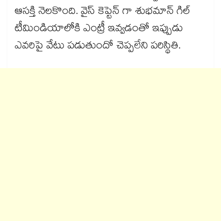
ఆసక్తి నెలకొంది. వైస్ కెప్టెన్ గా శుభమాన్ గిల్
టీమిండియాలోకి ఎంట్రీ ఇవ్వడంతో ఇప్పుడు
ఎవరిపై వేటు పడుతుందో చెప్పలేని పరిస్థితి.