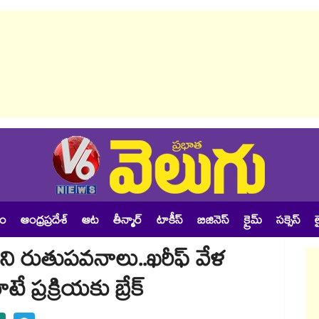
శం
ఆంధ్రప్రదేశ్
ఆట
తీన్మార్
టాకీస్
బిజినెస్
క్రైమ్
సక్సెస్
ల
ి రుతుపవనాలు..ఖరీఫ్ వేళ
 ప్రక్రియకు బ్రేక్