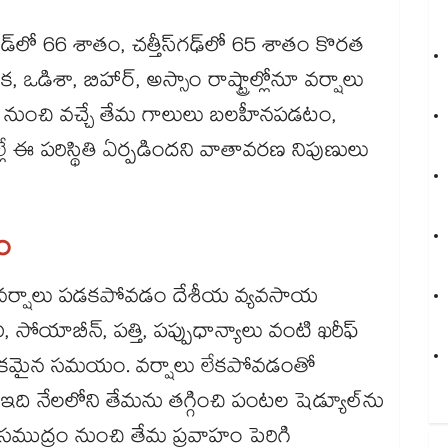
 66 శాతం, చత్తీస్‌‌‌‌‌‌‌‌గఢ్‌‌‌‌‌‌‌‌లో 65 శాతం కొరత
ఒడిశా, బిహార్, అస్సాం రాష్ట్రాల్లోనూ వర్షాలు
 నుంచి వచ్చే తేమ గాలులు బలహీనపడటం,
ఈ పరిస్థితి ఏర్పడిందని వాతావరణ నిపుణులు
ం
ా వర్షాలు పడకపోవడం దేశీయ వ్యవసాయ
రి, సోయాబీన్, పత్తి, పప్పుధాన్యాలు వంటి ఖరీఫ్
కీలకమైన సమయం. వర్షాలు లేకపోవడంతో
ది నేలలోని తేమను తగ్గించి పంటల షెడ్యూల్‌‌‌‌‌‌‌‌ను
త సముద్రం నుంచి తేమ ప్రవాహం పెరిగి