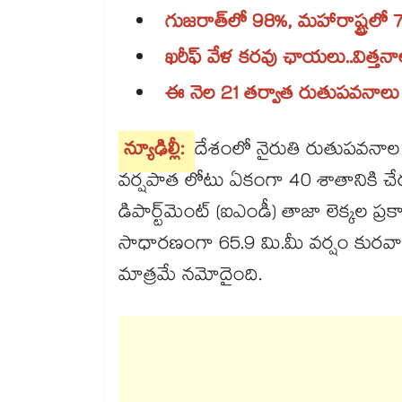
గుజరాత్‌‌‌‌‌‌‌‌లో 98%, మహారాష్ట
ఖరీఫ్ వేళ కరవు ఛాయలు..విత్తనాలు
ఈ నెల 21 తర్వాత రుతుపవనాలు
న్యూఢిల్లీ:
దేశంలో నైరుతి రుతుపవనాల 
వర్షపాత లోటు ఏకంగా 40 శాతానికి చ
డిపార్ట్‌‌‌‌‌‌‌‌మెంట్ (ఐఎండీ) తాజా లెక
సాధారణంగా 65.9 మి.మీ వర్షం కురవాల్
మాత్రమే నమోదైంది.