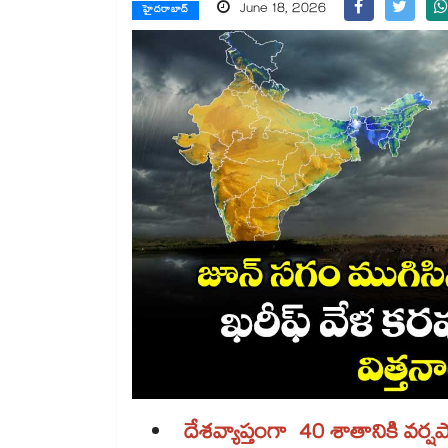
June 18, 2026
హైదరాబాద్
దేశవ్యాప్తంగా 40 శాతానికి వర్