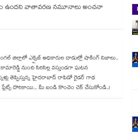
కాశం ఉందని వాతావరణ నమూనాలు అంచనా
ల్ జిల్లాలో ఎక్సైజ్ అధికారుల దాడుల్లో షాకింగ్ నిజాలు..
.. కామారెడ్డి నుంచి సిరిసిల్ల వస్తుండగా ఘటన
కన్నీళ్లు తెప్పిస్తున్న హైదరాబాద్ రాపిడో రైడర్ గాథ
లేట్స్ దొరికాయి... మీ బండి కొంచెం చెక్ చేసుకోండి..!