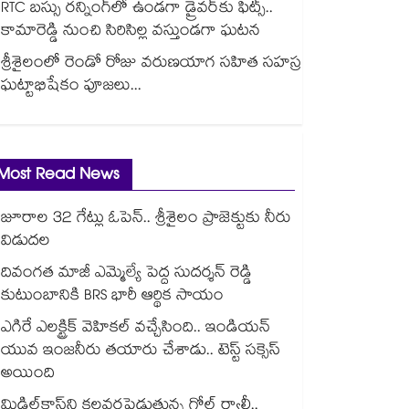
RTC బస్సు రన్నింగ్⁫లో ఉండగా డ్రైవర్‌కు ఫిట్స్..
కామారెడ్డి నుంచి సిరిసిల్ల వస్తుండగా ఘటన
శ్రీశైలంలో రెండో రోజు వరుణయాగ సహిత సహస్ర
ఘట్టాభిషేకం పూజలు...
Most Read News
జూరాల 32 గేట్లు ఓపెన్.. శ్రీశైలం ప్రాజెక్టుకు నీరు
విడుదల
దివంగత మాజీ ఎమ్మెల్యే పెద్ద సుదర్శన్ రెడ్డి
కుటుంబానికి BRS భారీ ఆర్థిక సాయం
ఎగిరే ఎలక్ట్రిక్ వెహికల్ వచ్చేసింది.. ఇండియన్
యువ ఇంజనీరు తయారు చేశాడు.. టెస్ట్ సక్సెస్
అయింది
మిడిల్‌క్లాస్‌ని కలవరపెడుతున్న గోల్డ్ ర్యాలీ..