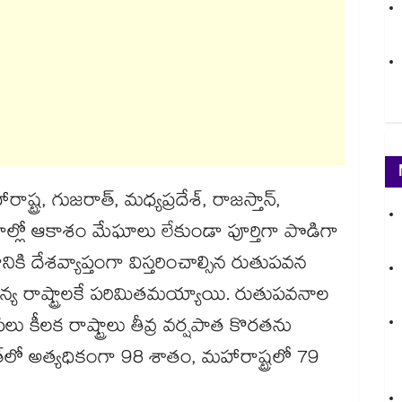
్ట్ర, గుజరాత్, మధ్యప్రదేశ్, రాజస్తాన్,
ాల్లో ఆకాశం మేఘాలు లేకుండా పూర్తిగా పొడిగా
ి దేశవ్యాప్తంగా విస్తరించాల్సిన రుతుపవన
య రాష్ట్రాలకే పరిమితమయ్యాయి. రుతుపవనాల
కీలక రాష్ట్రాలు తీవ్ర వర్షపాత కొరతను
‌‌‌‌‌లో అత్యధికంగా 98 శాతం, మహారాష్ట్రలో 79