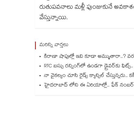
రుతుపవనాలు మళ్లీ పుంజుకునే అవ
వేస్తున్నాయి.
మరిన్ని వార్తలు
కిరాణా షాపుల్లో ఇవి కూడా అమ్ముతారా..? వరంగ
RTC బస్సు రన్నింగ్⁫లో ఉండగా డ్రైవర్‌కు ఫిట్స్
నా వైకల్యం చూసి రైడ్స్ క్యాన్సిల్ చేస్తున్నరు.. 
హైదరాబాద్ లోని ఈ ఏరియాల్లో.. ఫేక్ నంబర్ ప్