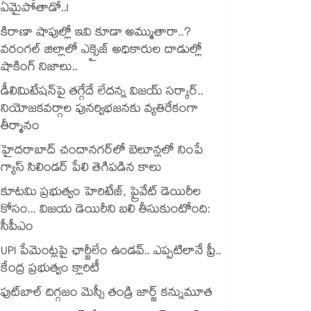
ఏమైపోతాడో..!
కిరాణా షాపుల్లో ఇవి కూడా అమ్ముతారా..?
వరంగల్ జిల్లాలో ఎక్సైజ్ అధికారుల దాడుల్లో
షాకింగ్ నిజాలు..
డీలిమిటేషన్‎పై తగ్గేదే లేదన్న విజయ్ సర్కార్..
నియోజకవర్గాల పునర్విభజనకు వ్యతిరేకంగా
తీర్మానం
హైదరాబాద్⁪ చందానగర్⁫లో బెలూన్లలో నింపే
గ్యాస్ సిలిండర్ పేలి తెగిపడిన కాలు
కూటమి ప్రభుత్వం హెరిటేజ్, ప్రైవేట్ డెయిరీల
కోసం... విజయ డెయిరీని బలి తీసుకుంటోంది:
సీపీఎం
UPI పేమెంట్లపై ఛార్జీలేం ఉండవ్.. ఎప్పటిలానే ఫ్రీ..
కేంద్ర ప్రభుత్వం క్లారిటీ
ఫుట్‎బాల్ దిగ్గజం మెస్సీ తండ్రి జార్జ్ కన్నుమూత