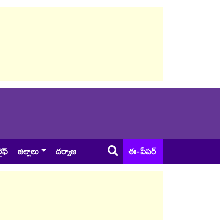
ైఫ్
జిల్లాలు
దర్వాజ
ఈ-పేపర్