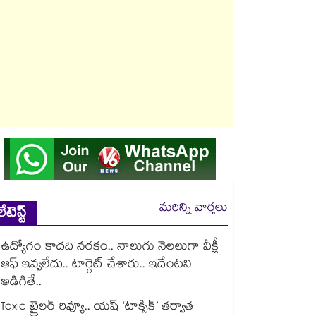
మరిన్ని వార్తలు
లేటెస్ట్
ఉద్యోగం కాదది నరకం.. నాలుగు నెలలుగా వీక్లీ
ఆఫ్ ఇవ్వలేదు.. టార్గెట్ చేశారు.. ఇదేంటని
అడిగితే..
Toxic ట్రైలర్ రివ్యూ.. యష్ ‘టాక్సిక్’ తర్వాత