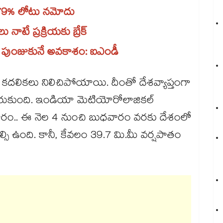
్రలో 79% లోటు నమోదు
 నాటే ప్రక్రియకు బ్రేక్
 పుంజుకునే అవకాశం: ఐఎండీ
కదలికలు నిలిచిపోయాయి. దీంతో దేశవ్యాప్తంగా
ేరుకుంది. ఇండియా మెటియోరోలాజికల్
్కల ప్రకారం.. ఈ నెల 4 నుంచి బుధవారం వరకు దేశంలో
సి ఉంది. కానీ, కేవలం 39.7 మి.మీ వర్షపాతం