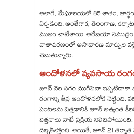
అలాగే, మేఘాలయలో 85 శాతం, జార్ఖండ్‌‌‌‌‌‌‌‌లో
ఏర్పడింది. అంతేగాక, తెలంగాణ, కర్నాటక, 
ముఖం చాటేశాయి. అరేబియా సముద్రం
వాతావరణంలో అసాధారణ మార్పుల వల్లే 
చెబుతున్నారు.
ఆందోళనలో వ్యవసాయ రంగ
జూన్ నెల సగం ముగిసినా ఇప్పటిదాక
రంగాన్ని తీవ్ర ఆందోళనలోకి నెట్టింది. వ
పంటలను విత్తడానికి జూన్ అత్యంత 
విత్తనాలు నాటే ప్రక్రియ నిలిచిపోయింది. ఇ
దెబ్బతీస్తోంది. అయితే, జూన్ 21 తర్వా