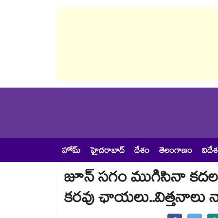
హోమ్
హైదరాబాద్
దేశం
తెలంగాణం
విదే
జూన్ సగం ముగిసినా కదలన
కరవు ఛాయలు..విత్తనాలు నాటే