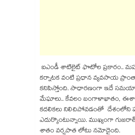
ఐఎండీ శాటిలైట్ ఫొటోల ప్రకారం.. మహారాష
కర్నాటక వంటి ప్రధాన వ్యవసాయ ప్రాంత
కనిపిస్తోంది. సాధారణంగా ఇదే సమయానిక
మేఘాలు.. కేవలం బంగాళాఖాతం, ఈశాన్
కదలికలు నిలిచిపోవడంతో దేశంలోని పలు 
ఎదుర్కొంటున్నాయి. ముఖ్యంగా గుజరాత్‌‌‌
శాతం వర్షపాత లోటు నమోదైంది.