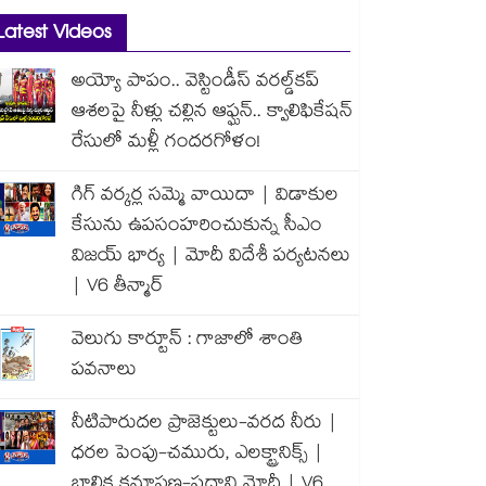
Latest Videos
అయ్యో పాపం.. వెస్టిండీస్ వరల్డ్‌కప్
ఆశలపై నీళ్లు చల్లిన ఆఫ్ఘన్.. క్వాలిఫికేషన్
రేసులో మళ్లీ గందరగోళం!
గిగ్ వర్కర్ల సమ్మె వాయిదా | విడాకుల
కేసును ఉపసంహరించుకున్న సీఎం
విజయ్ భార్య | మోదీ విదేశీ పర్యటనలు
| V6 తీన్మార్
వెలుగు కార్టూన్ : గాజాలో శాంతి
పవనాలు
నీటిపారుదల ప్రాజెక్టులు-వరద నీరు |
ధరల పెంపు-చమురు, ఎలక్ట్రానిక్స్ |
బాలిక క్షమాపణ-ప్రధాని మోదీ | V6