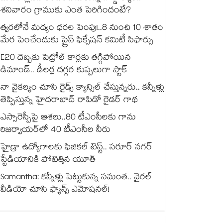
శనివారం గ్రాముకు ఎంత పెరిగిందంటే?
త్వరలోనే మద్యం ధ‌‌ర‌‌ల పెంపు!..8 నుంచి 10 శాతం
మేర పెంచేందుకు ప్రైస్ ఫిక్సేష‌‌న్ క‌‌మిటీ సిఫార్సు
E20 దెబ్బకు పెట్రోల్ కార్లకు తగ్గిపోయిన
డిమాండ్.. డీలర్ల దగ్గర కుప్పలుగా స్టాక్
నా వైకల్యం చూసి రైడ్స్ క్యాన్సిల్ చేస్తున్నరు.. కన్నీళ్లు
తెప్పిస్తున్న హైదరాబాద్ రాపిడో రైడర్ గాథ
ఎస్సారెస్పీపై ఆశలు..80 టీఎంసీలకు గాను
రిజర్వాయర్‌‌‌‌‌‌‌‌‌‌‌‌‌‌‌‌లో 40 టీఎంసీల నీరు
హైడ్రా ఉద్యోగాలకు ఫిజికల్ టెస్ట్.. సరూర్ నగర్
స్టేడియానికి పోటెత్తిన యూత్
Samantha: కన్నీళ్లు పెట్టుకున్న సమంత.. వైరల్
వీడియో చూసి ఫ్యాన్స్ ఎమోషనల్!