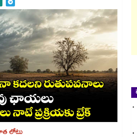
షపాత లోటు