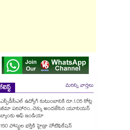
మరిన్ని వార్తలు
లేటెస్ట్
ఎన్పీడీసీఎల్ ఉద్యోగి కుటుంబానికి రూ.1.05 కోట్ల
బీమా పరిహారం..చెక్కు అందజేసిన యూనియన్
బ్యాంకు ఆఫ్ ఇండియా
150 పోస్టుల భర్తీకి హైడ్రా నోటిఫికేషన్