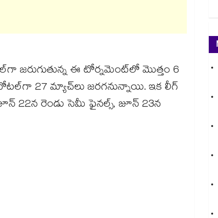
ఫెషనల్‌గా జరుగుతున్న ఈ టోర్నమెంట్‌లో మొత్తం 6
. టోటల్‌గా 27 మ్యాచ్‌లు జరగనున్నాయి. ఇక లీగ్
త జూన్ 22న రెండు సెమీ ఫైనల్స్, జూన్ 23న