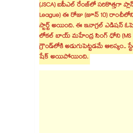
(JSCA) ఐపీఎల్ రేంజ్‌లో సరికొత్తగా ప్లా
League) ఈ రోజు (జూన్ 10) రాంచీలోని 
స్టార్ట్ అయింది. ఈ ఇనాగ్రల్ ఎడిషన్ ఓపె
లోకల్ బాయ్ మహేంద్ర సింగ్ ధోని (MS Dhon
గ్రౌండ్‌లోకి అడుగుపెట్టడమే ఆలస్యం.. 
షేక్ అయిపోయింది.