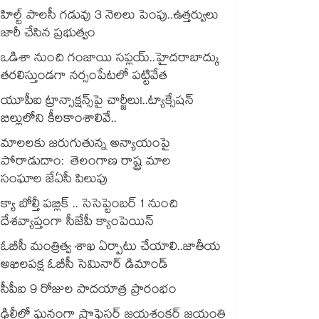
హిల్ట్ పాలసీ గడువు 3 నెలలు పెంపు..ఉత్తర్వులు
జారీ చేసిన ప్రభుత్వం
ఒడిశా నుంచి గంజాయి సప్లయ్..హైదరాబాద్కు
తరలిస్తుండగా నర్సంపేటలో పట్టివేత
యూపీఐ ట్రాన్సాక్షన్స్‌‌‌‌‌‌‌‌‌‌‌‌‌‌‌‌పై చార్జీలు!..ట్యాక్సేషన్
బిల్లులోని కీలకాంశాలివే..
మాలలకు జరుగుతున్న అన్యాయంపై
పోరాడుదాం: తెలంగాణ రాష్ట్ర మాల
సంఘాల జేఏసీ పిలుపు
క్యా బోల్తీ పబ్లిక్ .. సెసెప్టెంబర్ 1 నుంచి
దేశవ్యాప్తంగా సీజేపీ క్యాంపెయిన్‌‌‌‌‌‌‌‌‌‌‌‌‌‌‌‌
ఓబీసీ మంత్రిత్వ శాఖ ఏర్పాటు చేయాలి..జాతీయ
అఖిలపక్ష ఓబీసీ సెమినార్ డిమాండ్
సీపీఐ 9 రోజుల పాదయాత్ర ప్రారంభం
ఢిల్లీలో ఘనంగా ప్రొఫెసర్ జయశంకర్ జయంతి