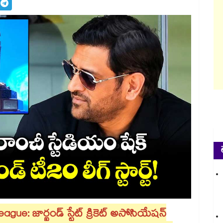
ue: జార్ఖండ్ స్టేట్ క్రికెట్ అసోసియేషన్