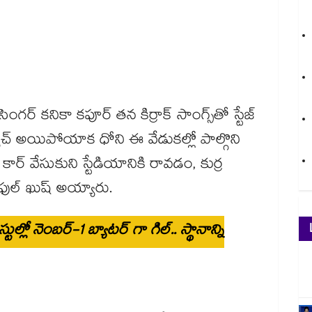
ంగర్ కనికా కపూర్ తన కిర్రాక్ సాంగ్స్‌తో స్టేజ్
్యాచ్ అయిపోయాక ధోని ఈ వేడుకల్లో పాల్గొని
 కార్ వేసుకుని స్టేడియానికి రావడం, కుర్ర
 ఫుల్ ఖుష్ అయ్యారు.
్టుల్లో నెంబర్-1 బ్యాటర్ గా గిల్.. స్థానాన్ని