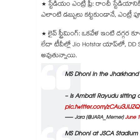
* స్టేడియం ఎంట్రీ ఫ్రీ: రాంచీ స్టేడియాని
ఎలాంటి డబ్బులు కట్టకుండానే, ఎంట్రీ ప
* లైవ్ స్ట్రీమింగ్: ఒకవేళ ఇంటి దగ్గర క
లేదా టీవీల్లో Jio Hotstar యాప్‌లో, DD S
అవుతున్నాయి.
MS Dhoni in the Jharkhan
- Is Ambati Rayudu sitting o
pic.twitter.com/zCAu3JIJZQ
— Jara (@JARA_Memer)
June 
MS Dhoni at JSCA Stadium 