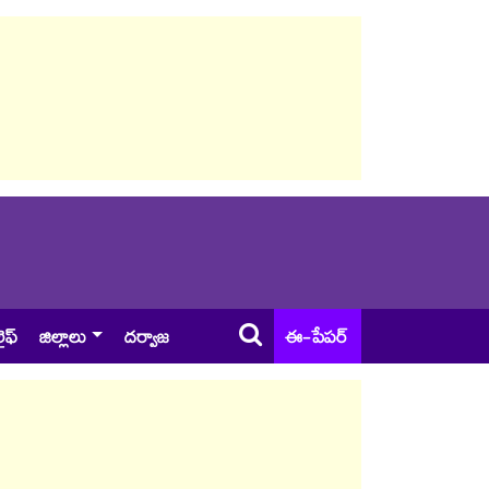
ైఫ్
జిల్లాలు
దర్వాజ
ఈ-పేపర్