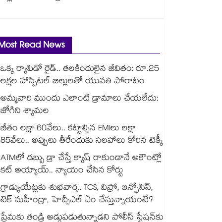
Most Read News
ఒక్క ర్యాపిడో రైడ్.. తలకిందులైన జీవితం: రూ.25
లక్షల హాస్పిటల్ బిల్లులతో యువతి పోరాటం
అమ్మవారి ముందు ఎలాంటి డ్రామాలు చేయలేదు:
జోగిని శ్యామల
జీతం లక్షా 60వేలు.. కట్టాల్సిన EMIలు లక్షా
85వేలు.. అప్పులు తీరేందుకు సలహాలు కోరిన టెక్కీ
ATMలో డబ్బు డ్రా చేస్తే క్యాష్ రాకుండానే అకౌంట్లో
కట్ అయ్యాయ్.. న్యాయం చేసిన కోర్టు
గ్రాడ్యుయేట్లకు శుభవార్త.. TCS, విప్రో, ఇన్ఫోసిస్,
టెక్ మహీంద్రా, హెచ్సీఎల్ ఏం చేస్తున్నాయంటే?
ప్రేమకు తండ్రి అడ్డుపడుతున్నాడని పోలీస్ స్టేషన్⁪కు