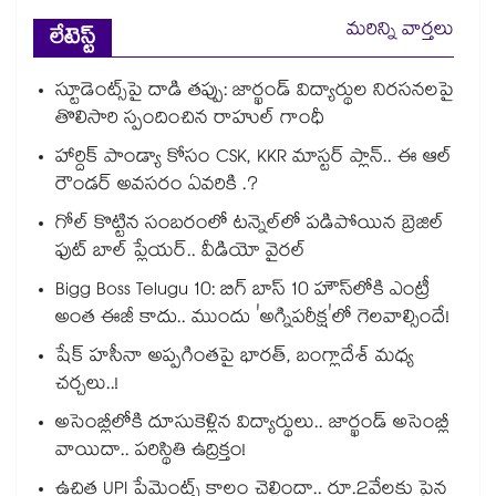
మరిన్ని వార్తలు
లేటెస్ట్
స్టూడెంట్స్‎పై దాడి తప్పు: జార్ఖండ్ విద్యార్థుల నిరసనలపై
తొలిసారి స్పందించిన రాహుల్ గాంధీ
హార్దిక్ పాండ్యా కోసం CSK, KKR మాస్టర్ ప్లాన్.. ఈ ఆల్
రౌండర్ అవసరం ఏవరికి .?
గోల్ కొట్టిన సంబరంలో టన్నెల్⁭లో పడిపోయిన బ్రెజిల్
ఫుట్ బాల్ ప్లేయర్.. వీడియో వైరల్
Bigg Boss Telugu 10: బిగ్ బాస్ 10 హౌస్‌లోకి ఎంట్రీ
అంత ఈజీ కాదు.. ముందు 'అగ్నిపరీక్ష'లో గెలవాల్సిందే!
షేక్ హసీనా అప్పగింతపై భారత్, బంగ్లాదేశ్ మధ్య
చర్చలు..!
అసెంబ్లీలోకి దూసుకెళ్లిన విద్యార్థులు.. జార్ఖండ్ అసెంబ్లీ
వాయిదా.. పరిస్థితి ఉద్రిక్తం!
ఉచిత UPI పేమెంట్స్ కాలం చెల్లిందా.. రూ.2వేలకు పైన