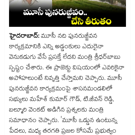
హైదరాబాద్:
మూసీ నది పునరుజ్జీవన
కార్యక్రమానికి ఎన్ని అడ్డంకులు ఎదురైనా
వెనుకడుగు వేసే ప్రసక్తే లేదని మంత్రి శ్రీధర్​బాబు
స్పష్టం చేశారు. ఈ ప్రాజెక్టు విషయంలో ఎవరికైనా
అపోహలుంటే నివృత్తి చేస్తామని చెప్పారు. మూసీ
పునరుజ్జీవన కార్యక్రమంపై శాసనమండలిలో
సభ్యులు మహేశ్​ కుమార్ గౌడ్, టి.జీవన్​ రెడ్డి,
బల్మూరి వెంకట్ అడిగిన ప్రశ్నలకు మంత్రి
సమాధానం చెప్పారు. 'మూసీ ఒడ్డున ఉంటున్న
పేదలు, మధ్య తరగతి ప్రజల కోసమే ప్రభుత్వం