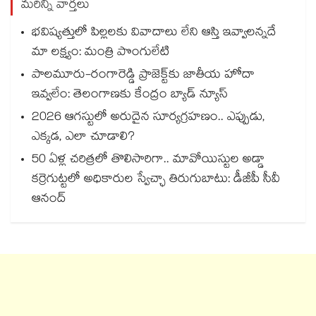
మరిన్ని వార్తలు
భవిష్యత్తులో పిల్లలకు వివాదాలు లేని ఆస్తి ఇవ్వాలన్నదే
మా లక్ష్యం: మంత్రి పొంగులేటి
పాలమూరు-రంగారెడ్డి ప్రాజెక్ట్‎కు జాతీయ హోదా
ఇవ్వలేం: తెలంగాణకు కేంద్రం బ్యాడ్ న్యూస్
2026 ఆగస్టులో అరుదైన సూర్యగ్రహణం.. ఎప్పుడు,
ఎక్కడ, ఎలా చూడాలి?
50 ఏళ్ల చరిత్రలో తొలిసారిగా.. మావోయిస్టుల అడ్డా
కర్రెగుట్టలో అధికారుల స్వేచ్ఛా తిరుగుబాటు: డీజీపీ సీవీ
ఆనంద్