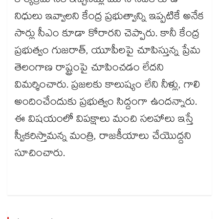
కార్యక్రమానికి ఇచ్చినట్లు మూసీ నదికి కూడా
నిధులు ఇవ్వాలని కేంద్ర ప్రభుత్వాన్ని ఇప్పటికే అనేక
సార్లు సీఎం కూడా కోరారని చెప్పారు. కానీ కేంద్ర
ప్రభుత్వం గుజరాత్​, యూపీలపై చూపిస్తున్న ప్రేమ
తెలంగాణ రాష్ట్రంపై చూపించడం లేదని
విమర్శించారు. ప్రజలకు కాలుష్యం లేని నీళ్లు, గాలి
అందించేందుకు ప్రభుత్వం సిద్దంగా ఉందన్నారు.
ఈ విషయంలో విపక్షాలు మంచి సలహాలు ఇస్తే
స్వీకరిస్తామన్న మంత్రి, రాజకీయాలు చేయొద్దని
సూచించారు.