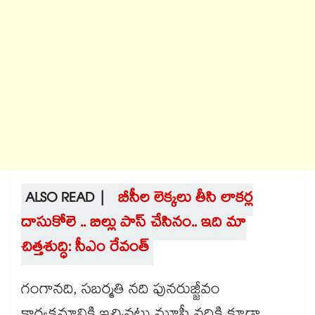
ALSO READ |
బీసీల లెక్కలు తీసి లాకర్ల
దాసుకోలె .. బిల్లు పాస్ చేసినం.. ఇది మా
చిత్తశుద్ధి: సీఎం రేవంత్
గంగానది, సబర్మతి నది పునరుజ్జీవం