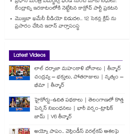
ప్రధాన మంత్రి ఎమర్జెన్సీ ఫండ్ నుంచే మాకు నిధులు:
కేంద్రాన్ని ఇరకాటంలోకి నెట్టేసిన కాక్రోచ్ పార్టీ ప్రకటన
మొజ్తబా ఖమేనీ వీడియో విడుదల.. 12 సెకన్ల క్లిప్ ను
ప్రసారం చేసిన ఇరాన్ వార్తాసంస్థ
Latest Videos
లాల్ దర్వాజా మహంకాళి బోనాలు | తీన్మార్
చంద్రవ్వ – భక్తులు, పోతరాజులు | నృత్యం –
భీమా | తీన్మార్
హైకోర్టు-ఉచిత పథకాలు | తెలంగాణలో కొత్త
పెన్షన్ నిబంధనలు | భారీ వర్షం-ట్రాఫిక్
జామ్ | V6 తీన్మార్
అయ్యో పాపం.. వెస్టిండీస్ వరల్డ్‌కప్ ఆశలపై