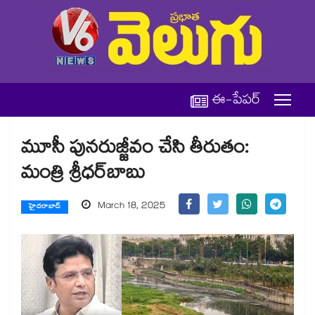
ఈ-పేపర్
మూసీ పునరుజ్జీవం చేసి తీరుతం:
మంత్రి శ్రీధర్​బాబు
March 18, 2025
హైదరాబాద్