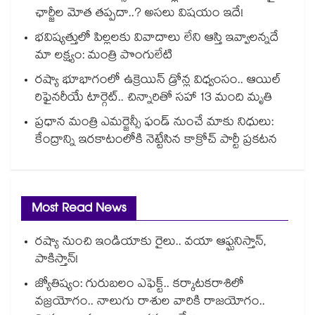
ఛార్జీల మోత తప్పదా..? అసలు విషయం ఇదే!
భవిష్యత్తులో పిల్లలకు వివాదాలు లేని ఆస్తి ఇవ్వాలన్నదే
మా లక్ష్యం: మంత్రి పొంగులేటి
రష్యా భూభాగంలో ఉక్రెయిన్ డ్రోన్ల విధ్వంసం.. ఆయిల్
రిఫైనరీయే టార్గెట్.. చిన్నారితో సహా 13 మంది మృతి
ప్రధాన మంత్రి ఎమర్జెన్సీ ఫండ్ నుంచే మాకు నిధులు:
కేంద్రాన్ని ఇరకాటంలోకి నెట్టేసిన కాక్రోచ్ పార్టీ ప్రకటన
Most Read News
రష్యా నుంచి ఇండియాకు రైలు.. వయా ఆఫ్ఘనిస్తాన్,
పాకిస్తాన్!
జ్యోతిష్యం: గురుబలం ఎఫెక్ట్.. కర్కాటకరాశిలో
వజ్రయోగం.. నాలుగు రాశుల వారికి రాజయోగం..