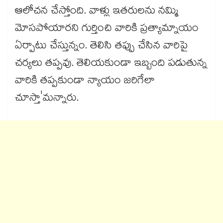
ఆలోచన చేస్తోంది. వాళ్లు ఇతరులను నమ్మి
మోసపోయారని గుర్తించి వారికి ప్రత్యామ్నాయం
ఏర్పాటు చేస్తున్నం. తెలిసి తప్పు చేసిన వారిపై
చర్యలు తప్పవు. తెలియకుండా ఇబ్బంది పడుతున్న
వారికి తప్పకుండా న్యాయం జరిగేలా
చూస్తా'మన్నారు.