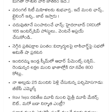
మిగతా రాశుల వారి జాతకం ఇదే..!
వరంగల్ సిటీ మహిళలకు శుభవార్త.. ఇదే మంచి ఛాన్స్..
ట్రైనింగ్ ఇచ్చి.. జాబ్ ఇస్తారు !
చదువుతూనే సంపాదించే ఛాన్స్: హైదరాబాద్ DRDLలో
165 ఇంటర్న్‌షిప్ పోస్టులు.. వెంటనే అప్లయ్
చేసుకోండి..
నెగ్గిన ప్రతిపక్షాల పంతం: విద్యార్థులపై లాఠీచార్జ్‎పై సభలో
అమిత్ షా ప్రకటన
ఇందిరమ్మ ఇండ్ల స్కీమ్‌‌‌‌‌‌‌‌లో ఆధార్ పేమెంట్స్ సక్సెస్..
రెండున్నర లక్షల మంది ఖాతాల్లోకి రూ.6వేల 800
కోట్లు..
నా అల్లుడు 25 మందిని పెళ్లి చేసుకున్న పచ్చిమోసగాడు:
బీజేపీ ఎమ్మెల్యే
Ravi Teja: రవితేజ మూవీ నుంచి మైత్రీ మూవీ మేకర్స్
ఔట్.. మరో బడా నిర్మాత ఎంట్రీ?