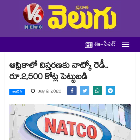
ఈ-పేపర్
ఆఫ్రికాలో విస్తరణకు నాట్కో రెడీ..
రూ.2,500 కోట్ల పెట్టుబడి
July 9, 2026
బిజినెస్