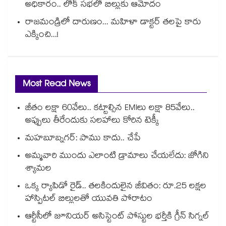
అధికారం.. లోక్ సభలో బిల్లుకు ఆమోదం
రాజమండ్రిలో దారుణం... మహిళా డాక్టర్ తలపై కారు
ఎక్కించి...!
Most Read News
జీతం లక్షా 60వేలు.. కట్టాల్సిన EMIలు లక్షా 85వేలు..
అప్పులు తీరేందుకు సలహాలు కోరిన టెక్కీ
మహబూబ్నగర్: పాము కాదు.. చేపే
అమ్మవారి ముందు ఎలాంటి డ్రామాలు చేయలేదు: జోగిని
శ్యామల
ఒక్క ర్యాపిడో రైడ్.. తలకిందులైన జీవితం: రూ.25 లక్షల
హాస్పిటల్ బిల్లులతో యువతి పోరాటం
ఆర్టీసీలో జూనియర్ అసిస్టెంట్‌‌ పోస్టుల భర్తీకి గ్రీన్‌‌ సిగ్నల్