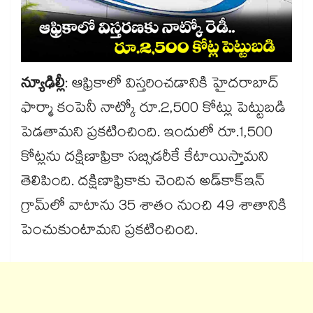
న్యూఢిల్లీ
: ఆఫ్రికాలో విస్తరించడానికి హైదరాబాద్​
ఫార్మా కంపెనీ నాట్కో రూ.2,500 కోట్లు పెట్టుబడి
పెడతామని ప్రకటించింది. ఇందులో రూ.1,500
కోట్లను దక్షిణాఫ్రికా సబ్సిడరీకే కేటాయిస్తామని
తెలిపింది. దక్షిణాఫ్రికాకు చెందిన అడ్​కాక్​ఇన్​
గ్రామ్​లో వాటాను 35 శాతం నుంచి 49 శాతానికి
పెంచుకుంటామని ప్రకటించింది.