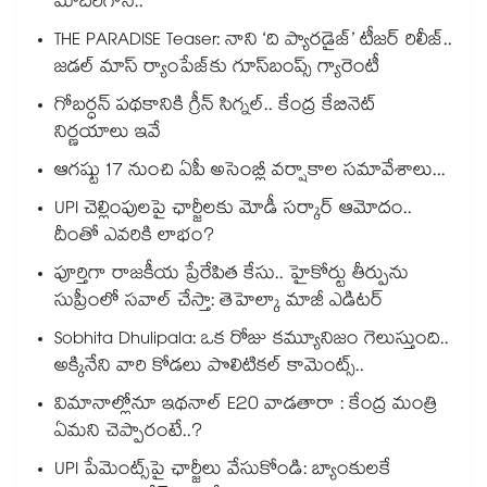
మాదిరిగానే..
THE PARADISE Teaser: నాని ‘ది ప్యారడైజ్‌‌’ టీజర్ రిలీజ్..
జడల్ మాస్ ర్యాంపేజ్‌కు గూస్‌బంప్స్ గ్యారెంటీ
గోబర్ధన్ పథకానికి గ్రీన్ సిగ్నల్.. కేంద్ర కేబినెట్
నిర్ణయాలు ఇవే
ఆగష్టు 17 నుంచి ఏపీ అసెంబ్లీ వర్షాకాల సమావేశాలు...
UPI చెల్లింపులపై ఛార్జీలకు మోడీ సర్కార్ ఆమోదం..
దీంతో ఎవరికి లాభం?
పూర్తిగా రాజకీయ ప్రేరేపిత కేసు.. హైకోర్టు తీర్పును
సుప్రీంలో సవాల్ చేస్తా: తెహెల్కా మాజీ ఎడిటర్
Sobhita Dhulipala: ఒక రోజు కమ్యూనిజం గెలుస్తుంది..
అక్కినేని వారి కోడలు పొలిటికల్ కామెంట్స్..
విమానాల్లోనూ ఇథనాల్ E20 వాడతారా : కేంద్ర మంత్రి
ఏమని చెప్పారంటే..?
UPI పేమెంట్స్⁪పై ఛార్జీలు వేసుకోండి: బ్యాంకులకే