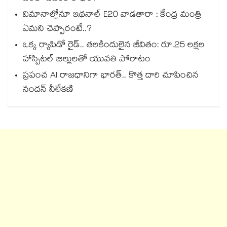
విమానాల్లోనూ ఇథనాల్ E20 వాడతారా : కేంద్ర మంత్రి
ఏమని చెప్పారంటే..?
ఒక్క ర్యాపిడో రైడ్.. తలకిందులైన జీవితం: రూ.25 లక్షల
హాస్పిటల్ బిల్లులతో యువతి పోరాటం
ప్రపంచ AI రాజధానిగా భారత్.. కొత్త దారి చూపించిన
నందన్ నీలేకణి