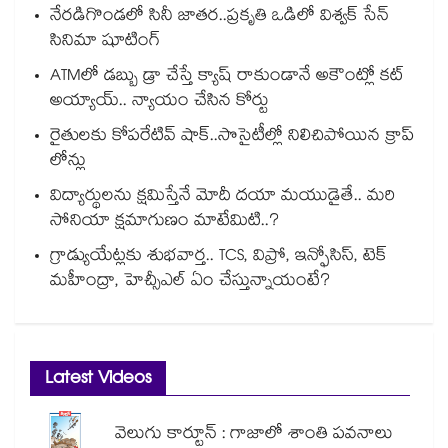
నేరడిగొండలో సినీ జాతర..ప్రకృతి ఒడిలో విశ్వక్ సేన్
సినిమా షూటింగ్
ATMలో డబ్బు డ్రా చేస్తే క్యాష్ రాకుండానే అకౌంట్లో కట్
అయ్యాయ్.. న్యాయం చేసిన కోర్టు
రైతులకు కోపరేటివ్ షాక్..సొసైటీల్లో నిలిచిపోయిన క్రాప్
లోన్లు
విద్యార్థులను క్షమిస్తేనే మోదీ దయా మయుడైతే.. మరి
సోనియా క్షమాగుణం మాటేమిటి..?
గ్రాడ్యుయేట్లకు శుభవార్త.. TCS, విప్రో, ఇన్ఫోసిస్, టెక్
మహీంద్రా, హెచ్సీఎల్ ఏం చేస్తున్నాయంటే?
Latest Videos
వెలుగు కార్టూన్ : గాజాలో శాంతి పవనాలు