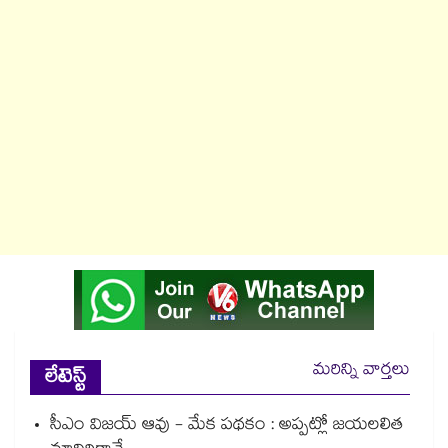
మరిన్ని వార్తలు
లేటెస్ట్
సీఎం విజయ్ ఆవు - మేక పథకం : అప్పట్లో జయలలిత