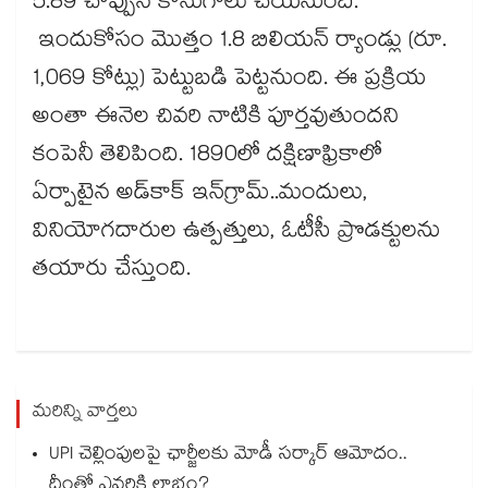
5.89 చొప్పున కొనుగోలు చేయనుంది.
ఇందుకోసం మొత్తం 1.8 బిలియన్ ​ర్యాండ్లు (రూ.
1,069 కోట్లు) పెట్టుబడి పెట్టనుంది. ఈ ప్రక్రియ
అంతా ఈనెల చివరి నాటికి పూర్తవుతుందని
కంపెనీ తెలిపింది. 1890లో దక్షిణాఫ్రికాలో
ఏర్పాటైన అడ్‌కాక్ ఇన్​గ్రామ్..మందులు,
వినియోగదారుల ఉత్పత్తులు, ఓటీసీ ప్రొడక్టులను
తయారు చేస్తుంది.
మరిన్ని వార్తలు
UPI చెల్లింపులపై ఛార్జీలకు మోడీ సర్కార్ ఆమోదం..
దీంతో ఎవరికి లాభం?