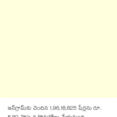
ఇన్​గ్రామ్‌కు చెందిన 1,96,18,825 షేర్లను రూ.