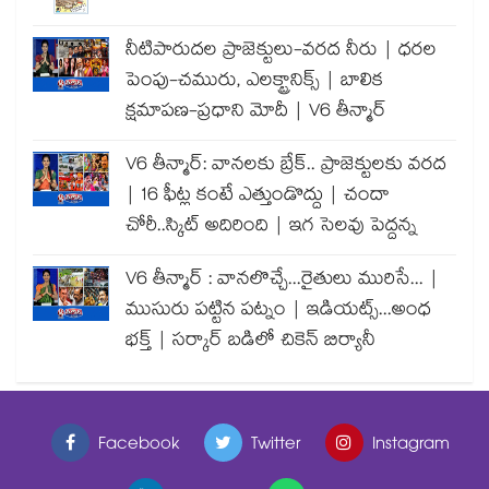
నీటిపారుదల ప్రాజెక్టులు-వరద నీరు | ధరల
పెంపు-చమురు, ఎలక్ట్రానిక్స్ | బాలిక
క్షమాపణ-ప్రధాని మోదీ | V6 తీన్మార్
V6 తీన్మార్: వానలకు బ్రేక్.. ప్రాజెక్టులకు వరద
| 16 ఫీట్ల కంటే ఎత్తుండొద్దు | చందా
చోరీ..స్కిట్ అదిరింది | ఇగ సెలవు పెద్దన్న
V6 తీన్మార్ : వానలొచ్చే...రైతులు మురిసే... |
ముసురు పట్టిన పట్నం | ఇడియట్స్...అంధ
భక్త్ | సర్కార్ బడిలో చికెన్ బిర్యానీ
Facebook
Twitter
Instagram