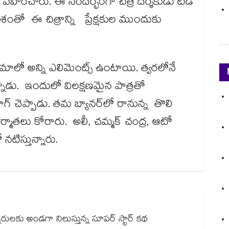
త్వం వహించారు. ఈ సందర్భంగా చిత్ర దర్శకుడు టీడీ
ంశంతో ఈ చిత్రాన్ని ప్రేక్షకుల‌‌‌‌ ముందుకు
నిమాలో అన్ని ఎలిమెంట్స్ ఉంటాయి. త్వరలోనే
ి అన్నాడు. ఇందులో విలక్షణమైన పాత్రతో
 చెప్పాడు. తమ బ్యానర్‌‌‌‌‌‌‌‌లో రానున్న తొలి
ాతలు కోరారు. అలీ, చ‌‌‌‌మ్మక్ చంద్ర, ఆటో
ంలో నటిస్తున్నారు.
ులకు అండగా నిలుస్తున్న సూపర్ స్టార్ కథ