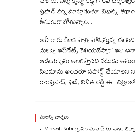
చేశారు. ఎస్వీ కృష్ణా రెడ్డి గౌరవ దర్శక
ప్రసాద్ వర్మ మాట్లాడుతూ ‘విభిన్న క‌‌‌‌థా
తీసుకురాబోతున్నాం. .
అలీ గారు కీలక పాత్ర పోషిస్తున్న ఈ సి
మరిన్ని అప్‌‌‌‌డేట్స్ తెలియజేస్తాం’ అన
ఆడియెన్స్‌‌‌‌ను అలరిస్తానని నటుడు అనురాగ్
సినిమాను అందరూ సపోర్ట్ చేయాలని నిర్మ
రాంప్రసాద్‌‌‌‌, ఫ‌‌‌‌ణి, వినీత రెడ్డి ఈ చిత్ర
మరిన్ని వార్తలు
Mahesh Babu: దైవం మహేష్ రూపేణ.. చిన్నార