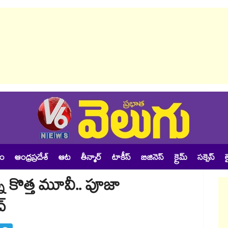
శం
ఆంధ్రప్రదేశ్
ఆట
తీన్మార్
టాకీస్
బిజినెస్
క్రైమ్
సక్సెస్
ల
ోన్న కొత్త మూవీ.. పూజా
చ్