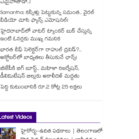
ఏమైపోతాడో..!
Samantha: కన్నీళ్లు పెట్టుకున్న సమంత.. వైరల్
వీడియో చూసి ఫ్యాన్స్ ఎమోషనల్!
హైదరాబాద్⁪లో వాటర్ ట్యాంకర్ బుక్ చేస్తున్న
ఇంటి ఓనర్లకు ముఖ్య గమనిక
భారత చీఫ్ సెలెక్టర్⁬గా రాహుల్ ద్రవిడ్?..
అక్టోబర్‌లో బాధ్యతలు తీసుకునే ఛాన్స్!
బీజేపీకి బిగ్ బూస్ట్.. మహిళా రిజర్వేషన్,
డీలిమిటేషన్ బిల్లుకు అకాలీదళ్ మద్దతు
పెద్ది కుటుంబానికి రూ.2 కోట్ల 25 లక్షలు
Latest Videos
హైకోర్టు-ఉచిత పథకాలు | తెలంగాణలో