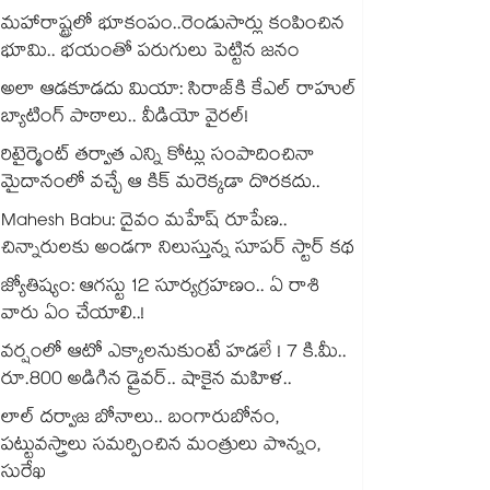
మహారాష్ట్రలో భూకంపం..రెండుసార్లు కంపించిన
భూమి.. భయంతో పరుగులు పెట్టిన జనం
అలా ఆడకూడదు మియా: సిరాజ్‌కి కేఎల్ రాహుల్
బ్యాటింగ్ పాఠాలు.. వీడియో వైరల్!
రిటైర్మెంట్ తర్వాత ఎన్ని కోట్లు సంపాదించినా
మైదానంలో వచ్చే ఆ కిక్ మరెక్కడా దొరకదు..
Mahesh Babu: దైవం మహేష్ రూపేణ..
చిన్నారులకు అండగా నిలుస్తున్న సూపర్ స్టార్ కథ
జ్యోతిష్యం: ఆగస్టు 12 సూర్యగ్రహణం.. ఏ రాశి
వారు ఏం చేయాలి..!
వర్షంలో ఆటో ఎక్కాలనుకుంటే హడలే ! 7 కి.మీ..
రూ.800 అడిగిన డ్రైవర్.. షాకైన మహిళ..
లాల్ దర్వాజ బోనాలు.. బంగారుబోనం,
పట్టువస్త్రాలు సమర్పించిన మంత్రులు పొన్నం,
సురేఖ