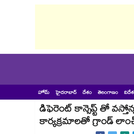
హోమ్
హైదరాబాద్
దేశం
తెలంగాణం
విదే
డిఫెరెంట్ కాన్సెప్ట్ తో వస్త
కార్యక్రమాలతో గ్రాండ్‌ లాం