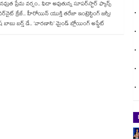
మ్రత ప్రేమ వర్షం.. ఫిదా అవుతున్న సూపర్‌స్టార్ ఫ్యాన్స్
నైట్ క్రేజ్.. హీరోయిన్ యుక్తి తరేజా ఇంట్రెస్టింగ్ జర్నీ!
ాబు బర్త్ డే.. ‘వారణాసి’ మైండ్ బ్లోయింగ్ అప్డేట్