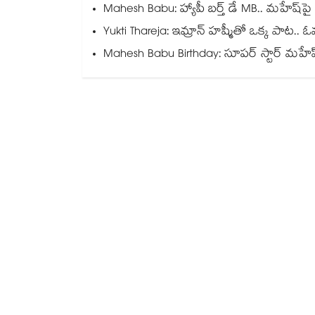
Mahesh Babu: హ్యాపీ బర్త్ డే MB.. మహేష్‌పై న
Yukti Thareja: ఇమ్రాన్ హష్మీతో ఒక్క పాట.. ఓవర్‌
Mahesh Babu Birthday: సూపర్ స్టార్ మహేష్ బ