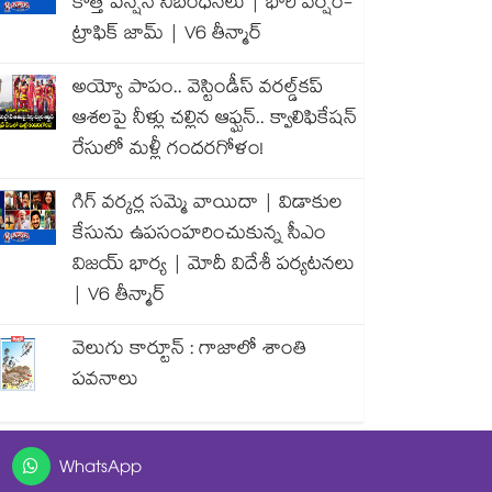
కొత్త పెన్షన్ నిబంధనలు | భారీ వర్షం-
ట్రాఫిక్ జామ్ | V6 తీన్మార్
అయ్యో పాపం.. వెస్టిండీస్ వరల్డ్‌కప్
ఆశలపై నీళ్లు చల్లిన ఆఫ్ఘన్.. క్వాలిఫికేషన్
రేసులో మళ్లీ గందరగోళం!
గిగ్ వర్కర్ల సమ్మె వాయిదా | విడాకుల
కేసును ఉపసంహరించుకున్న సీఎం
విజయ్ భార్య | మోదీ విదేశీ పర్యటనలు
| V6 తీన్మార్
వెలుగు కార్టూన్ : గాజాలో శాంతి
పవనాలు
WhatsApp