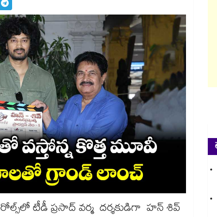
రోల్స్‌‌‌‌లో టీడీ ప్రసాద్ వర్మ దర్శకుడిగా హ‌‌‌‌న్ శివ్