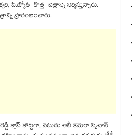
‌.మ‌‌‌‌హేశ్వరి, పి.జ్యోతి కొత్త చిత్రాన్ని నిర్మిస్తున్నారు.
న్ని ప్రారంభించారు.
ెడ్డి క్లాప్ కొట్టగా, నటుడు అలీ కెమెరా స్విచాన్