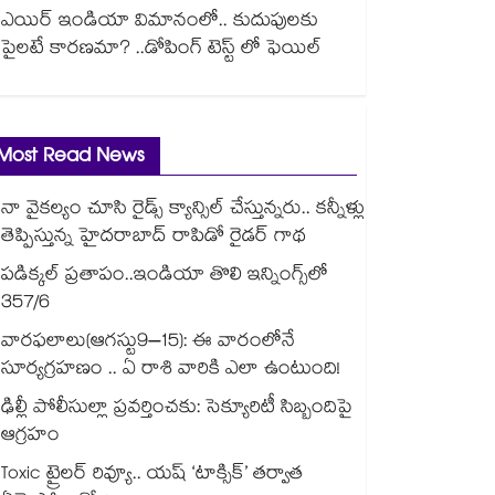
ఎయిర్ ఇండియా విమానంలో.. కుదుపులకు
పైలటే కారణమా? ..డోపింగ్ టెస్ట్ లో ఫెయిల్
Most Read News
నా వైకల్యం చూసి రైడ్స్ క్యాన్సిల్ చేస్తున్నరు.. కన్నీళ్లు
తెప్పిస్తున్న హైదరాబాద్ రాపిడో రైడర్ గాథ
పడిక్కల్‌‌ ప్రతాపం..ఇండియా తొలి ఇన్నింగ్స్‌‌లో
357/6
వారఫలాలు(ఆగస్టు9–15): ఈ వారంలోనే
సూర్యగ్రహణం .. ఏ రాశి వారికి ఎలా ఉంటుంది!
ఢిల్లీ పోలీసుల్లా ప్రవర్తించకు: సెక్యూరిటీ సిబ్బందిపై
ఆగ్రహం
Toxic ట్రైలర్ రివ్యూ.. యష్ ‘టాక్సిక్’ తర్వాత