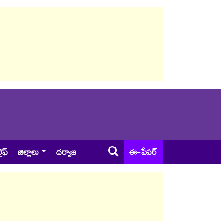
ైఫ్
జిల్లాలు
దర్వాజ
ఈ-పేపర్