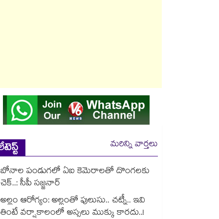
మరిన్ని వార్తలు
లేటెస్ట్
బోనాల పండుగలో ఏఐ కెమెరాలతో దొంగలకు
చెక్..: సీపీ సజ్జనార్
అల్లం ఆరోగ్యం: అల్లంతో పులుసు.. చట్నీ.. ఇవి
తింటే వర్షాకాలంలో అస్సలు ముక్కు కారదు..!