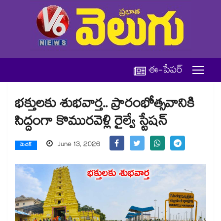
ఈ-పేపర్
భక్తులకు శుభవార్త.. ప్రారంభోత్సవానికి
సిద్దంగా కొమురవెళ్లి రైల్వే స్టేషన్
June 13, 2026
మెదక్