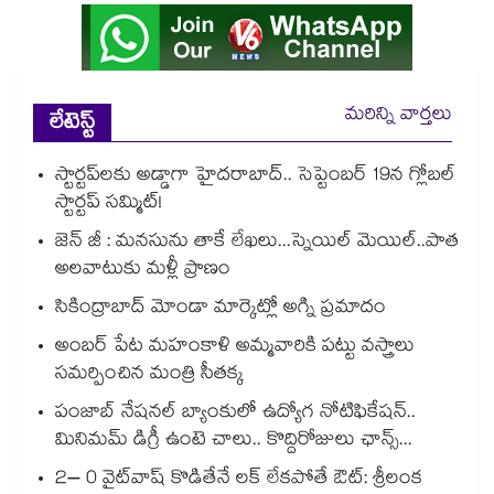
మరిన్ని వార్తలు
లేటెస్ట్
స్టార్టప్‌‌‌‌లకు అడ్డాగా హైదరాబాద్‌‌‌‌.. సెప్టెంబర్ 19న గ్లోబల్
స్టార్టప్ సమ్మిట్!
జెన్ జీ : మనసును తాకే లేఖలు...స్నెయిల్ మెయిల్..పాత
అలవాటుకు మళ్లీ ప్రాణం
సికింద్రాబాద్ మోండా మార్కెట్లో అగ్ని ప్రమాదం
అంబర్ పేట మహంకాళి అమ్మవారికి పట్టు వస్త్రాలు
సమర్పించిన మంత్రి సీతక్క
పంజాబ్ నేషనల్ బ్యాంకులో ఉద్యోగ నోటిఫికేషన్..
మినిమమ్ డిగ్రీ ఉంటె చాలు.. కొద్దిరోజులు ఛాన్స్...
2– 0 వైట్‌వాష్ కొడితేనే లక్ లేకపోతే ఔట్: శ్రీలంక