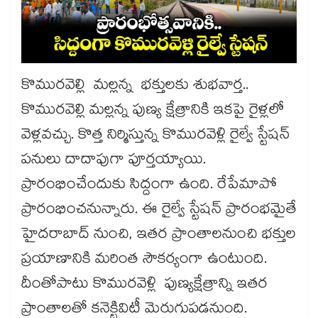
కొమురవెల్లి మల్లన్న భక్తులకు శుభవార్త..
కొమురవెల్లి మల్లన్న పుణ్య క్షేత్రానికి ఇకపై రైళ్లలో
వెళ్లవచ్చు. కొత్త నిర్మిస్తున్న కొమురవెళ్లి రైల్వే స్టేషన్
పనులు దాదాపుగా పూర్తయ్యాయి.
ప్రారంభించేందుకు సిద్దంగా ఉంది. రేపేమాపో
ప్రారంభించనున్నారు. ఈ రైల్వే స్టేషన్ ప్రారంభమైతే
హైదరాబాద్ నుంచి, ఇతర ప్రాంతాలనుంచి భక్తుల
ప్రయాణానికి మరింత సౌకర్యంగా ఉంటుంది.
దీంతోపాటు కొమురవెళ్లి పుణ్యక్షేత్రాన్ని ఇతర
ప్రాంతాలతో కనెక్టివిటీ మెరుగుపడనుంది.