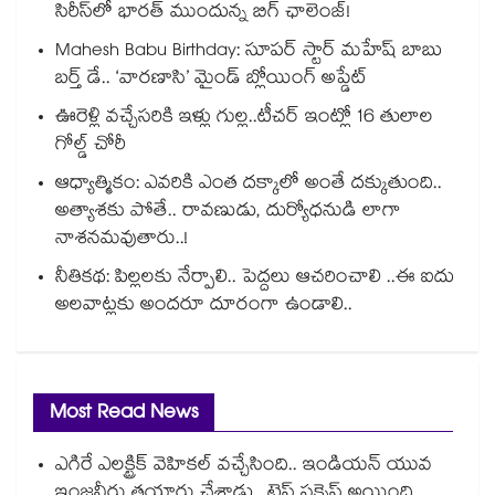
సిరీస్‌లో భారత్ ముందున్న బిగ్ ఛాలెంజ్!
Mahesh Babu Birthday: సూపర్ స్టార్ మహేష్ బాబు
బర్త్ డే.. ‘వారణాసి’ మైండ్ బ్లోయింగ్ అప్డేట్
ఊరెళ్లి వచ్చేసరికి ఇళ్లు గుల్ల..టీచర్ ఇంట్లో 16 తులాల
గోల్డ్ చోరీ
ఆధ్యాత్మికం: ఎవరికి ఎంత దక్కాలో అంతే దక్కుతుంది..
అత్యాశకు పోతే.. రావణుడు, దుర్యోధనుడి లాగా
నాశనమవుతారు..!
నీతికథ: పిల్లలకు నేర్పాలి.. పెద్దలు ఆచరించాలి ..ఈ ఐదు
అలవాట్లకు అందరూ దూరంగా ఉండాలి..
Most Read News
ఎగిరే ఎలక్ట్రిక్ వెహికల్ వచ్చేసింది.. ఇండియన్ యువ
ఇంజనీరు తయారు చేశాడు.. టెస్ట్ సక్సెస్ అయింది