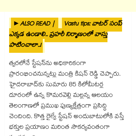
►ALSO READ |
Vastu tips: వాటర్ సంప్
ఎక్కడ ఉండాలి.. ప్రహరీ నిర్మాణంలో వాస్తు
పాటించాలా..!
త్వరలోనే స్టేషన్‌ను అధికారికంగా
ప్రారంభించనున్నట్లు మంత్రి కిషన్ రెడ్డి చెప్పారు.
హైదరాబాద్‌కు సుమారు 85 కిలోమీటర్ల
దూరంలో ఉన్న కొమరవెల్లి మల్లన్న ఆలయం
తెలంగాణలో ప్రముఖ పుణ్యక్షేత్రంగా ప్రసిద్ధి
చెందింది. కొత్త రైల్వే స్టేషన్ అందుబాటులోకి వస్తే
భక్తుల ప్రయాణం మరింత సౌకర్యవంతంగా