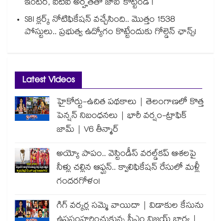
ఇంటర్, ఐటీఐ అర్హతతో జాబ్ కొట్టండి !
SBI క్లర్క్ నోటిఫికేషన్ వచ్చేసింది.. మొత్తం 1538
పోస్టులు.. ప్రభుత్వ ఉద్యోగం కొట్టేందుకు గోల్డెన్ ఛాన్స్!
Latest Videos
హైకోర్టు-ఉచిత పథకాలు | తెలంగాణలో కొత్త
పెన్షన్ నిబంధనలు | భారీ వర్షం-ట్రాఫిక్
జామ్ | V6 తీన్మార్
అయ్యో పాపం.. వెస్టిండీస్ వరల్డ్‌కప్ ఆశలపై
నీళ్లు చల్లిన ఆఫ్ఘన్.. క్వాలిఫికేషన్ రేసులో మళ్లీ
గందరగోళం!
గిగ్ వర్కర్ల సమ్మె వాయిదా | విడాకుల కేసును
ఉపసంహరించుకున్న సీఎం విజయ్ భార్య |