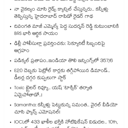
నా వైకల్యం చూసి రైడ్స్ క్యాన్సిల్ చేస్తున్నరు.. కన్నీళ్లు
తెప్పిస్తున్న హైదరాబాద్ రాపిడో రైడర్ గాథ
దివంగత మాజీ ఎమ్మెల్యే పెద్ద సుదర్శన్ రెడ్డి కుటుంబానికి
BRS భారీ ఆర్థిక సాయం
ఢిల్లీ పోలీసుల్లా ప్రవర్తించకు: సెక్యూరిటీ సిబ్బందిపై
ఆగ్రహం
పడిక్కల్‌‌ ప్రతాపం..ఇండియా తొలి ఇన్నింగ్స్‌‌లో 357/6
E20 దెబ్బకు పెట్రోల్ కార్లకు తగ్గిపోయిన డిమాండ్..
డీలర్ల దగ్గర కుప్పలుగా స్టాక్
Toxic ట్రైలర్ రివ్యూ.. యష్ ‘టాక్సిక్’ తర్వాత
ఏమైపోతాడో..!
Samantha: కన్నీళ్లు పెట్టుకున్న సమంత.. వైరల్ వీడియో
చూసి ఫ్యాన్స్ ఎమోషనల్!
IOCLలో 433 ఖాళీల భర్తీకి నోటిఫికేషన్ విడుదల.. 10th,