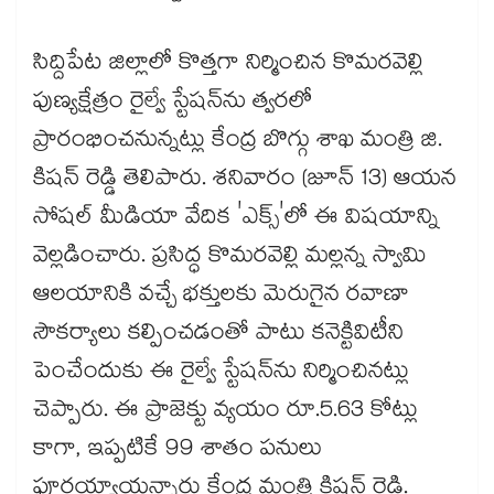
సిద్దిపేట జిల్లాలో కొత్తగా నిర్మించిన కొమరవెల్లి
పుణ్యక్షేత్రం రైల్వే స్టేషన్‌ను త్వరలో
ప్రారంభించనున్నట్లు కేంద్ర బొగ్గు శాఖ మంత్రి జి.
కిషన్ రెడ్డి తెలిపారు. శనివారం (జూన్ 13) ఆయన
సోషల్ మీడియా వేదిక 'ఎక్స్'లో ఈ విషయాన్ని
వెల్లడించారు. ప్రసిద్ధ కొమరవెల్లి మల్లన్న స్వామి
ఆలయానికి వచ్చే భక్తులకు మెరుగైన రవాణా
సౌకర్యాలు కల్పించడంతో పాటు కనెక్టివిటీని
పెంచేందుకు ఈ రైల్వే స్టేషన్‌ను నిర్మించినట్లు
చెప్పారు. ఈ ప్రాజెక్టు వ్యయం రూ.5.63 కోట్లు
కాగా, ఇప్పటికే 99 శాతం పనులు
పూర్తయ్యాయన్నారు కేంద్ర మంత్రి కిషన్ రెడ్డి.