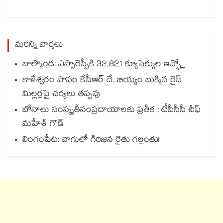
మరిన్ని వార్తలు
బాల్కొండ: ఎస్సారెస్పీకి 32,821 క్యూసెక్కుల ఇన్ఫ్లో
కాళేశ్వరం పాపం కేసీఆర్ దే..బియ్యం బుక్కిన రైస్
మిల్లర్లపై చర్యలు తప్పవు
బోనాలు సంస్కృతీసంప్రదాయాలకు ప్రతీక : టీపీసీసీ చీఫ్‌‌‌‌‌‌‌‌‌‌‌‌‌‌‌‌
మహేశ్‌‌‌‌‌‌‌‌ గౌడ్‌‌‌‌‌‌‌‌‌‌‌‌‌‌‌‌
లింగంపేట: వాగులో గిరిజన రైతు గల్లంతు!