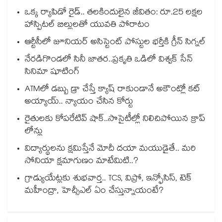
ఒక్క ర్యాపిడో రైడ్.. తలకిందులైన జీవితం: రూ.25 లక్షల
హాస్పిటల్ బిల్లులతో యువతి పోరాటం
ఆర్టీసీలో జూనియర్ అసిస్టెంట్‌‌ పోస్టుల భర్తీకి గ్రీన్‌‌ సిగ్నల్
నేరడిగొండలో సినీ జాతర..ప్రకృతి ఒడిలో విశ్వక్ సేన్
సినిమా షూటింగ్
ATMలో డబ్బు డ్రా చేస్తే క్యాష్ రాకుండానే అకౌంట్లో కట్
అయ్యాయ్.. న్యాయం చేసిన కోర్టు
రైతులకు కోపరేటివ్ షాక్..సొసైటీల్లో నిలిచిపోయిన క్రాప్
లోన్లు
విద్యార్థులను క్షమిస్తేనే మోదీ దయా మయుడైతే.. మరి
సోనియా క్షమాగుణం మాటేమిటి..?
గ్రాడ్యుయేట్లకు శుభవార్త.. TCS, విప్రో, ఇన్ఫోసిస్, టెక్
మహీంద్రా, హెచ్సీఎల్ ఏం చేస్తున్నాయంటే?