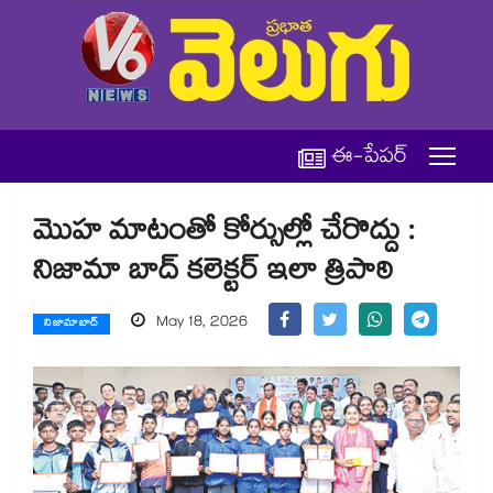
ఈ-పేపర్
మొహ మాటంతో కోర్సుల్లో చేరొద్దు :
నిజామా బాద్ కలెక్టర్ ఇలా త్రిపాఠి
May 18, 2026
నిజామాబాద్