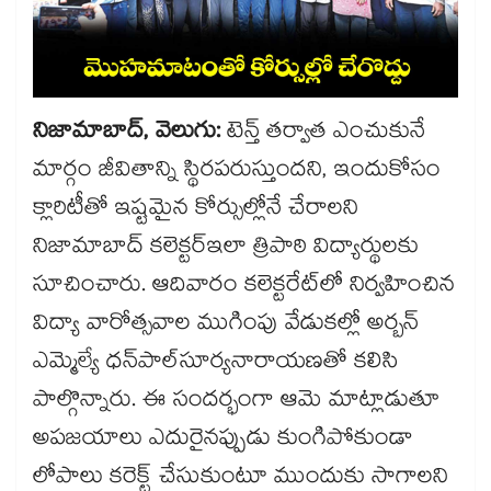
నిజామాబాద్, వెలుగు:
టెన్త్ తర్వాత ఎంచుకునే
మార్గం జీవితాన్ని స్థిరపరుస్తుందని, ఇందుకోసం
క్లారిటీతో ఇష్టమైన కోర్సుల్లోనే చేరాలని
నిజామాబాద్ ​కలెక్టర్​ఇలా త్రిపాఠి విద్యార్థులకు
సూచించారు. ఆదివారం కలెక్టరేట్​లో నిర్వహించిన
విద్యా వారోత్సవాల ముగింపు వేడుకల్లో అర్బన్​
ఎమ్మెల్యే ధన్​పాల్​సూర్యనారాయణతో కలిసి
పాల్గొన్నారు. ఈ సందర్భంగా ఆమె మాట్లాడుతూ
అపజయాలు ఎదురైనప్పుడు కుంగిపోకుండా
లోపాలు కరెక్ట్​ చేసుకుంటూ ముందుకు సాగాలని