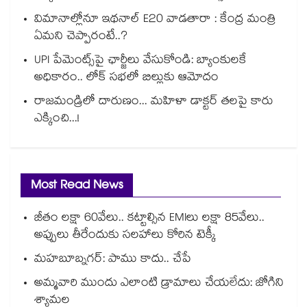
విమానాల్లోనూ ఇథనాల్ E20 వాడతారా : కేంద్ర మంత్రి
ఏమని చెప్పారంటే..?
UPI పేమెంట్స్⁪పై ఛార్జీలు వేసుకోండి: బ్యాంకులకే
అధికారం.. లోక్ సభలో బిల్లుకు ఆమోదం
రాజమండ్రిలో దారుణం... మహిళా డాక్టర్ తలపై కారు
ఎక్కించి...!
Most Read News
జీతం లక్షా 60వేలు.. కట్టాల్సిన EMIలు లక్షా 85వేలు..
అప్పులు తీరేందుకు సలహాలు కోరిన టెక్కీ
మహబూబ్నగర్: పాము కాదు.. చేపే
అమ్మవారి ముందు ఎలాంటి డ్రామాలు చేయలేదు: జోగిని
శ్యామల