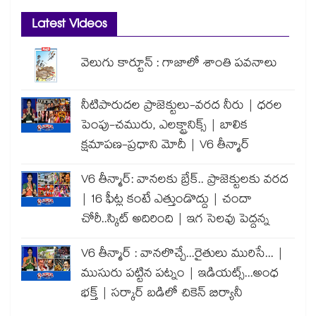
Latest Videos
వెలుగు కార్టూన్ : గాజాలో శాంతి పవనాలు
నీటిపారుదల ప్రాజెక్టులు-వరద నీరు | ధరల
పెంపు-చమురు, ఎలక్ట్రానిక్స్ | బాలిక
క్షమాపణ-ప్రధాని మోదీ | V6 తీన్మార్
V6 తీన్మార్: వానలకు బ్రేక్.. ప్రాజెక్టులకు వరద
| 16 ఫీట్ల కంటే ఎత్తుండొద్దు | చందా
చోరీ..స్కిట్ అదిరింది | ఇగ సెలవు పెద్దన్న
V6 తీన్మార్ : వానలొచ్చే...రైతులు మురిసే... |
ముసురు పట్టిన పట్నం | ఇడియట్స్...అంధ
భక్త్ | సర్కార్ బడిలో చికెన్ బిర్యానీ