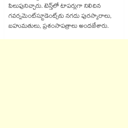
పిలుపునిచ్చారు. టెన్త్​లో టాపర్లుగా నిలిచిన
గవర్నమెంట్​స్టూడెంట్స్​కు నగదు పురస్కారాలు,
బహుమతులు, ప్రశంసాపత్రాలు అందజేశారు.