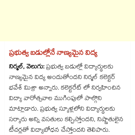
ప్రభుత్వ బడుల్లోనే నాణ్యమైన విద్య
నిర్మల్, వెలుగు:
ప్రభుత్వ బడుల్లో విద్యార్థులకు
నాణ్యమైన విద్య అందుతోందని నిర్మల్ కలెక్టర్
భవేశ్ మిశ్రా అన్నారు. కలెక్టరేట్ లో నిర్వహించిన
విద్యా వారోత్సవాల ముగింపులో పాల్గొని
మాట్లాడారు. ప్రభుత్వ స్కూళ్లలోని విద్యార్థులకు
సర్కారు అన్ని వసతులు కల్పిస్తోందని, నిష్ణాతులైన
టీచర్లతో విద్యాబోధన చేస్తోందని తెలిపారు.