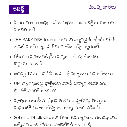
మరిన్ని వార్తలు
లేటెస్ట్
సీఎం విజయ్ ఆవు - మేక పథకం : అప్పట్లో జయలలిత
మాదిరిగానే..
THE PARADISE Teaser: నాని ‘ది ప్యారడైజ్‌‌’ టీజర్ రిలీజ్..
జడల్ మాస్ ర్యాంపేజ్‌కు గూస్‌బంప్స్ గ్యారెంటీ
గోబర్ధన్ పథకానికి గ్రీన్ సిగ్నల్.. కేంద్ర కేబినెట్
నిర్ణయాలు ఇవే
ఆగష్టు 17 నుంచి ఏపీ అసెంబ్లీ వర్షాకాల సమావేశాలు...
UPI చెల్లింపులపై ఛార్జీలకు మోడీ సర్కార్ ఆమోదం..
దీంతో ఎవరికి లాభం?
పూర్తిగా రాజకీయ ప్రేరేపిత కేసు.. హైకోర్టు తీర్పును
సుప్రీంలో సవాల్ చేస్తా: తెహెల్కా మాజీ ఎడిటర్
Sobhita Dhulipala: ఒక రోజు కమ్యూనిజం గెలుస్తుంది..
అక్కినేని వారి కోడలు పొలిటికల్ కామెంట్స్..