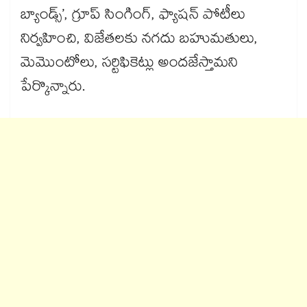
బ్యాండ్స్’, గ్రూప్ సింగింగ్, ఫ్యాషన్ పోటీలు
నిర్వహించి, విజేతలకు నగదు బహుమతులు,
మెమొంటోలు, సర్టిఫికెట్లు అందజేస్తామని
పేర్కొన్నారు.