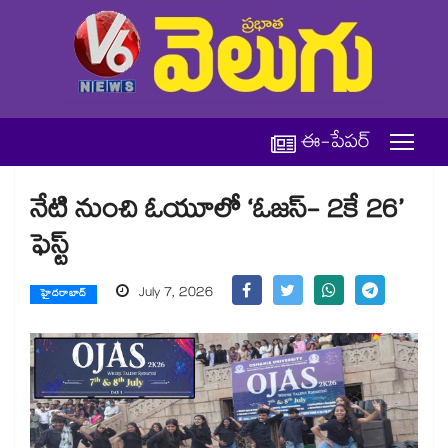
ఈ-పేపర్
నేటి నుంచి ఓయూలో ‘ఓజస్- 2కే 26’
ఫెస్ట్
July 7, 2026
హైదరాబాద్