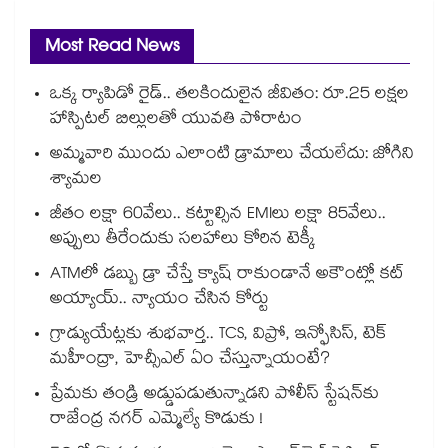
Most Read News
ఒక్క ర్యాపిడో రైడ్.. తలకిందులైన జీవితం: రూ.25 లక్షల
హాస్పిటల్ బిల్లులతో యువతి పోరాటం
అమ్మవారి ముందు ఎలాంటి డ్రామాలు చేయలేదు: జోగిని
శ్యామల
జీతం లక్షా 60వేలు.. కట్టాల్సిన EMIలు లక్షా 85వేలు..
అప్పులు తీరేందుకు సలహాలు కోరిన టెక్కీ
ATMలో డబ్బు డ్రా చేస్తే క్యాష్ రాకుండానే అకౌంట్లో కట్
అయ్యాయ్.. న్యాయం చేసిన కోర్టు
గ్రాడ్యుయేట్లకు శుభవార్త.. TCS, విప్రో, ఇన్ఫోసిస్, టెక్
మహీంద్రా, హెచ్సీఎల్ ఏం చేస్తున్నాయంటే?
ప్రేమకు తండ్రి అడ్డుపడుతున్నాడని పోలీస్ స్టేషన్⁪కు
రాజేంద్ర నగర్ ఎమ్మెల్యే కొడుకు !