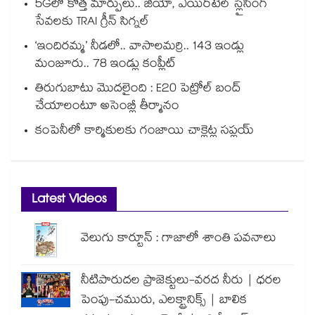
5Gలో కొత్త మార్పులు.. జియో, ఎయిర్‌టెల్ స్లైసింగ్
సేవలకు TRAI గ్రీన్ సిగ్నల్
‘ఇందిరమ్మ’ నీడలో.. వాసాలమర్రి.. 143 ఇండ్లు
మంజూరు.. 78 ఇండ్లు కంప్లీట్
తిరుగుబాటు మొదలైంది : E20 పెట్రోల్ బంద్
చేయాలంటూ అసెంబ్లీ తీర్మానం
కంపెనీలో కార్మికులకు గంజాయి చాక్లెట్ల సప్లయ్
Latest Videos
వెలుగు కార్టూన్ : గాజాలో శాంతి పవనాలు
నీటిపారుదల ప్రాజెక్టులు-వరద నీరు | ధరల
పెంపు-చమురు, ఎలక్ట్రానిక్స్ | బాలిక