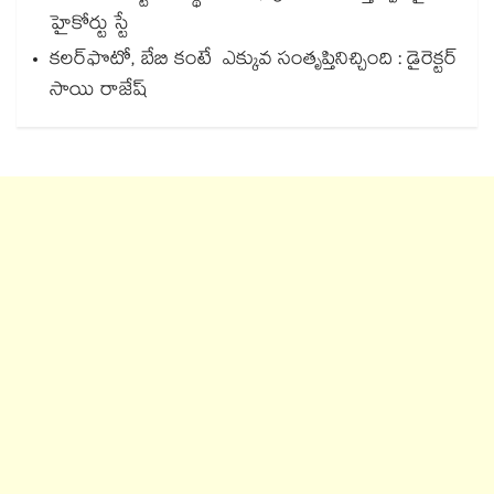
హైకోర్టు స్టే
కలర్‌‌‌‌‌‌‌‌‌‌‌‌‌‌‌‌ఫొటో, బేబి కంటే ఎక్కువ సంతృప్తినిచ్చింది : డైరెక్టర్
సాయి రాజేష్