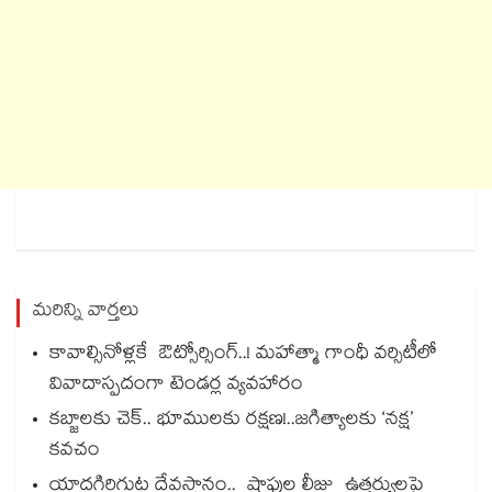
మరిన్ని వార్తలు
కావాల్సినోళ్లకే ఔట్సోర్సింగ్..! మహాత్మా గాంధీ వర్సిటీలో
వివాదాస్పదంగా టెండర్ల వ్యవహారం
కబ్జాలకు చెక్.. భూములకు రక్షణ!..జగిత్యాలకు ‘నక్ష’
కవచం
యాదగిరిగుట్ట దేవస్థానం.. షాపుల లీజు ఉత్తర్వులపై