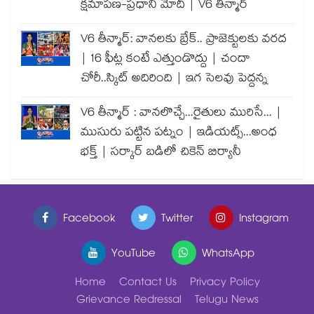
క్షమాపణ-ప్రధాని మోదీ | V6 తీన్మార్
V6 తీన్మార్: వానలకు బ్రేక్.. ప్రాజెక్టులకు వరద
| 16 ఫీట్ల కంటే ఎత్తుండొద్దు | చందా
చోరీ..స్కిట్ అదిరింది | ఇగ సెలవు పెద్దన్న
V6 తీన్మార్ : వానలొచ్చే...రైతులు మురిసే... |
ముసురు పట్టిన పట్నం | ఇడియట్స్...అంధ
భక్త్ | సర్కార్ బడిలో చికెన్ బిర్యానీ
Facebook
Twitter
Instagram
YouTube
WhatsApp
Home
Contact Us
Privacy Policy
Grievance Redressal
Telugu News