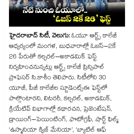
హైదరాబాద్​ సిటీ, వెలుగు:
ఓయూ ఆర్ట్స్ కాలేజీ
ఆధ్వర్యంలో మంగళ, బుధవారాల్లో ఓజస్–2కే
26 పేరుతో కల్చరల్–అకాడమిక్ ఫెస్ట్
నిర్వహించనున్నట్లు ఆర్ట్స్ కాలేజీ ప్రిన్సిపాల్
ప్రొఫెసర్ సి.కాశీం తెలిపారు. సిటీలోని 30
యూజీ, పీజీ కాలేజీల స్టూడెంట్స్​ఈ ఫెస్ట్‌‌లో
పాల్గొంటారని, లిటరరీ, కల్చరల్, అకాడమిక్,
క్రియేటివ్ విభాగాల్లో కథారచన, ప్రెజెంటేషన్,
డ్రాయింగ్–పెయింటింగ్, ఫొటోగ్రఫీ, షార్ట్ ఫిల్మ్
‘ఉస్మానియా క్విజ్ మేనియా’, ‘బ్యాటిల్ ఆఫ్