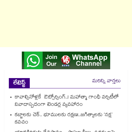
మరిన్ని వార్తలు
లేటెస్ట్
కావాల్సినోళ్లకే ఔట్సోర్సింగ్..! మహాత్మా గాంధీ వర్సిటీలో
వివాదాస్పదంగా టెండర్ల వ్యవహారం
కబ్జాలకు చెక్.. భూములకు రక్షణ!..జగిత్యాలకు ‘నక్ష’
కవచం