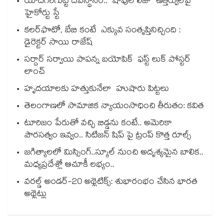
యాదగిరిగుట్ట దేవస్థానం.. షాపుల లీజు ఉత్తర్వులపై
హైకోర్టు స్టే
కలర్‌‌‌‌‌‌‌‌‌‌‌‌‌‌‌‌ఫొటో, బేబి కంటే ఎక్కువ సంతృప్తినిచ్చింది :
డైరెక్టర్ సాయి రాజేష్
సర్దార్ సర్వాయి పాపన్న బయోపిక్ ఫస్ట్ లుక్ పోస్టర్
లాంచ్
హృదయాలకు హత్తుకునేలా హుషారు పిట్టలు
తెలంగాణలో సామాజిక న్యాయంసాధించి తీరుతం: కవిత
టూరిజం పేరుతో వచ్చి బిడ్డను కంటే.. అమెరికా
పౌరసత్వం ఇవ్వం.. సిటిజన్ షిప్ పై ట్రంప్ కొత్త రూల్స్
జగిత్యాలలో మిస్సింగ్..స్కూల్ నుంచి అదృశ్యమైన బాలిక..
మధ్యప్రదేశ్లో ఆచూకీ లభ్యం..
వరల్డ్‌ అండర్‌-20 అథ్లెటిక్స్: శుభారంభం చేసిన భారత
అథ్లెట్లు