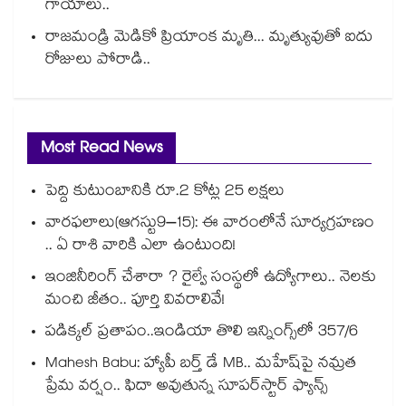
గాయాలు..
రాజమండ్రి మెడికో ప్రియాంక మృతి... మృత్యువుతో ఐదు
రోజులు పోరాడి..
Most Read News
పెద్ది కుటుంబానికి రూ.2 కోట్ల 25 లక్షలు
వారఫలాలు(ఆగస్టు9–15): ఈ వారంలోనే సూర్యగ్రహణం
.. ఏ రాశి వారికి ఎలా ఉంటుంది!
ఇంజినీరింగ్ చేశారా ? రైల్వే సంస్థలో ఉద్యోగాలు.. నెలకు
మంచి జీతం.. పూర్తి వివరాలివే!
పడిక్కల్‌‌ ప్రతాపం..ఇండియా తొలి ఇన్నింగ్స్‌‌లో 357/6
Mahesh Babu: హ్యాపీ బర్త్ డే MB.. మహేష్‌పై నమ్రత
ప్రేమ వర్షం.. ఫిదా అవుతున్న సూపర్‌స్టార్ ఫ్యాన్స్