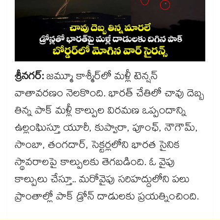
శ్రీనగర్:
జమ్మూ కాశ్మీర్‎లో మళ్లీ టెన్షన్
వాతావరణం నెలకొంది. భారత్ చేతిలో చావు దెబ్బ
తిన్న పాక్ మళ్లీ కాల్పుల విరమణ ఒప్పందాన్ని
ఉల్లంఘిస్తూ యూరీ, కుప్వారా, పూంఛ్, నౌగౌమ్,
సాంబా, తంగదార్, సెక్టర్లలోని భారత సైనిక
స్థావరాలపై కాల్పులకు తెగబడింది. ఓ వైపు
కాల్పులు చేస్తూ.. మరోవైపు సరిహద్దులోని పలు
ప్రాంతాల్లో పాక్ డ్రోన్ దాడులకు ప్రయత్నించింది.