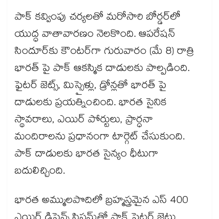
పాక్ కవ్వింపు చర్యలతో మరోసారి బోర్డర్‎లో
యుద్ధ వాతావారణం నెలకొంది. ఆపరేషన్
సిందూర్‎కు కౌంటర్‎గా గురువారం (మే 8) రాత్రి
భారత్ పై పాక్ ఆకస్మిక దాడులకు పాల్పడింది.
ఫైటర్ జెట్స్, మిస్సైళ్లు, డ్రోన్లతో భారత్ పై
దాడులకు ప్రయత్నించింది. భారత సైనిక
స్థావరాలు, ఎయిర్ పోర్టులు, ప్రార్ధనా
మందిరాలను ప్రధానంగా టార్గెట్ చేసుకుంది.
పాక్ దాడులకు భారత సైన్యం ధీటుగా
బదులిచ్చింది.
భారత అమ్ములపొదిలో బ్రహ్మస్త్రమైన ఎస్ 400
ఎయిర్ డిఫెన్స్ సిస్టమ్‎తో పాక్ ఫైటర్ జెట్లు,