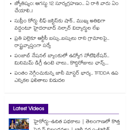
జ్యోతిష్యం: ఆగస్టు 12 సూర్యగ్రహణం.. ఏ రాశి వారు ఏం
చేయాలి..!
సుప్రీం కోర్టు చీఫ్ జస్టిస్⁭కు షాక్.. ముఖ్య అతిథిగా
వద్దంటూ హైదరాబాద్ నల్సార్ విద్యార్థుల లేఖ
ప్రతి పల్లెకూ ఆర్టీసీ బస్సు..బస్సులు రాని గ్రామాలపై..
రాష్ట్రవ్యాప్తంగా సర్వే
పంజాబ్ నేషనల్ బ్యాంకులో ఉద్యోగ నోటిఫికేషన్..
మినిమమ్ డిగ్రీ ఉంటె చాలు.. కొద్దిరోజులు ఛాన్స్...
పంతం నెగ్గించుకున్న జానీ మాస్టర్ భార్య.. TFTDDA ఉప
ఎన్నికల ఫలితాలు విడుదల
Latest Videos
హైకోర్టు-ఉచిత పథకాలు | తెలంగాణలో కొత్త