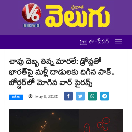
ఈ-పేపర్
చావు దెబ్బ తిన్న మారలే: డ్రోన్లతో
భారత్‎పై మళ్లీ దాడులకు దిగిన పాక్..
బోర్డర్‎లో మోగిన వార్ సైరన్స్
May 9, 2025
విదేశం