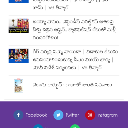
పెన్షన్ నిబంధనలు | భారీ వర్షం-ట్రాఫిక్
జామ్ | V6 తీన్మార్
అయ్యో పాపం.. వెస్టిండీస్ వరల్డ్‌కప్ ఆశలపై
నీళ్లు చల్లిన ఆఫ్ఘన్.. క్వాలిఫికేషన్ రేసులో మళ్లీ
గందరగోళం!
గిగ్ వర్కర్ల సమ్మె వాయిదా | విడాకుల కేసును
ఉపసంహరించుకున్న సీఎం విజయ్ భార్య |
మోదీ విదేశీ పర్యటనలు | V6 తీన్మార్
వెలుగు కార్టూన్ : గాజాలో శాంతి పవనాలు
Facebook
Twitter
Instagram