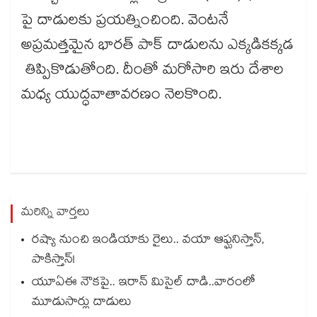
పై దాడులకు ప్రయత్నించింది. వెంటనే
అప్రమత్తమైన భారత్ పాక్ దాడులను ఎక్కడికక్కడ
తిప్పికొడుతోంది. దీంతో మరోసారి ఇరు దేశాల
మధ్య యుద్ధవాతావరణం నెలకొంది.
మరిన్ని వార్తలు
రష్యా నుంచి ఇండియాకు రైలు.. వయా ఆఫ్ఘనిస్తాన్,
పాకిస్తాన్!
యూఏఈ నౌకపై.. ఇరాన్‌‌ మిసైల్‌‌ దాడి..వారంలో
మూడుసార్లు దాడులు