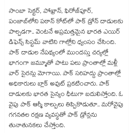
సాంబా సెక్టర్, పోఖ్రాన్, ఫిరోజ్‎పూర్‎,
పంజాబ్‎లోని పఠాన్ కోట్‎లో పాక్ డ్రోన్ దాడులకు
పాల్పడగా.. వెంటనే అప్రమత్తమైన భారత ఎయిర్
డిఫెన్స్ సిస్టమ్ వాటిని గాల్లోని ధ్వంసం చేసింది.
పాక్ దాడుల నేపథ్యంలో ముందస్తు చర్యల్లో
భాగంగా జమ్మూతో పాటు పలు ప్రాంతాల్లో మళ్లీ
వార్ సైరన్లు మోగాయి. పాక్ సరిహద్దు ప్రాంతాల్లో
అధికారులు బ్లాక్ అవుట్ ప్రకటించారు. పాక్
దాడులకు భారత సైన్యం ధీటుగా బదులిస్తోంది. ఓ
వైపు పాక్ ఆర్మీ కాల్పులు తిప్పికొడుతూ.. మరోవైపు
గగనతల రక్షణ వ్యవస్థతో పాక్ డ్రోన్లను
తునాతునకలు చేస్తోంది.