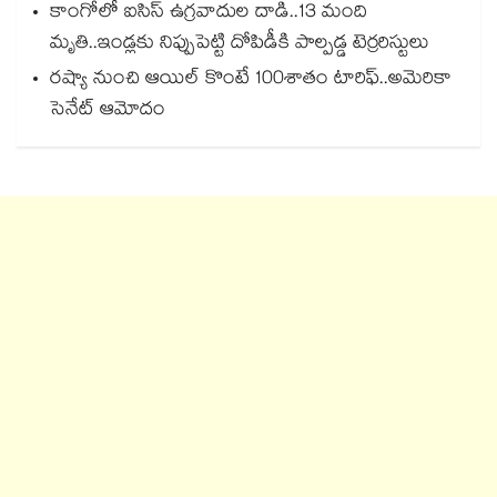
కాంగోలో ఐసిస్ ఉగ్రవాదుల దాడి..13 మంది
మృతి..ఇండ్లకు నిప్పుపెట్టి దోపిడీకి పాల్పడ్డ టెర్రరిస్టులు
రష్యా నుంచి ఆయిల్‌‌‌‌‌‌‌‌ కొంటే 100శాతం టారిఫ్‌‌‌‌‌‌‌‌..అమెరికా
సెనేట్‌‌‌‌‌‌‌‌ ఆమోదం