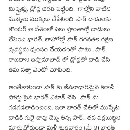
మిస్సైళ్లు, డ్రోన్ల భరత పట్టింది. గాల్లోని వాటిని
ముక్కలు ముక్కలు చేసేసింది. పాక్ దాడులకు
కౌంటర్ ఆ దేశంలో పలు ప్రాంతాల్లో దాడులు
చేసింది భారత్. లాహోర్లో పాక్ గగనతల రక్షణ
వ్యవస్థను ధ్వంసం చేయడంతో పాటు.. పాక్
రాజధాని ఇస్లామాబాద్ లో డ్రోన్లతో దాడి చేసి
తమ సత్తా ఏంటో చూపింది.
అంతేకాకుండా పాక్ కు జీవనాధారమైన కరాచీ
పోర్టు పైన భారత్ ఎటాక్ చేసి.. పాక్ ను
గడగడలాడించింది. ఇలా భారత్ చేతిలో ముప్పేట
దాడికి గురై చావు దెబ్బ తిన్న పాక్.. తన వక్రబుద్ధిని
మార్చుకోకుండా మళ్లీ శుక్రవారం (మే 9) భారత్