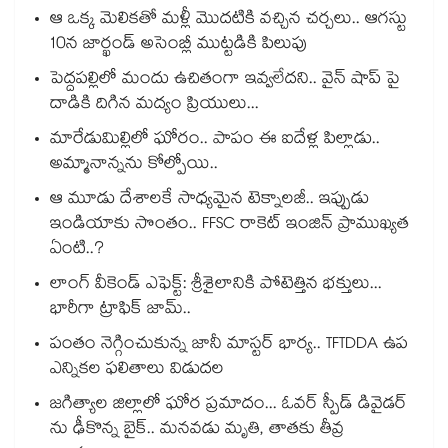
ఆ ఒక్క మెలికతో మళ్లీ మొదటికి వచ్చిన చర్చలు.. ఆగస్టు
10న జార్ఖండ్ అసెంబ్లీ ముట్టడికి పిలుపు
పెద్దపల్లిలో మందు ఉచితంగా ఇవ్వలేదని.. వైన్ షాప్ పై
దాడికి దిగిన మద్యం ప్రియులు...
మారేడుమిల్లిలో ఘోరం.. పాపం ఈ ఐదేళ్ల పిల్లాడు..
అమ్మానాన్నను కోల్పోయి..
ఆ మూడు దేశాలకే సాధ్యమైన టెక్నాలజీ.. ఇప్పుడు
ఇండియాకు సొంతం.. FFSC రాకెట్ ఇంజిన్ ప్రాముఖ్యత
ఏంటి..?
లాంగ్ వీకెండ్ ఎఫెక్ట్: శ్రీశైలానికి పోటెత్తిన భక్తులు...
భారీగా ట్రాఫిక్ జామ్..
పంతం నెగ్గించుకున్న జానీ మాస్టర్ భార్య.. TFTDDA ఉప
ఎన్నికల ఫలితాలు విడుదల
జగిత్యాల జిల్లాలో ఘోర ప్రమాదం... ఓవర్ స్పీడ్ డివైడర్
ను ఢీకొన్న బైక్.. మనవడు మృతి, తాతకు తీవ్ర