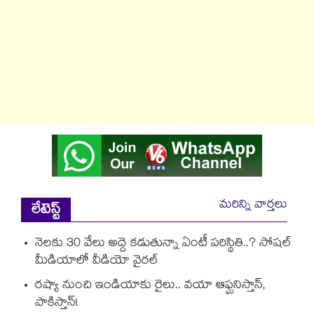
మరిన్ని వార్తలు
లేటెస్ట్
నెలకు 30 వేలు అద్దె కడుతున్నా ఏంటీ పరిస్థితి..? సోషల్
మీడియాలో వీడియో వైరల్
రష్యా నుంచి ఇండియాకు రైలు.. వయా ఆఫ్ఘనిస్తాన్,
పాకిస్తాన్!