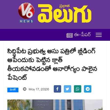
ఈ-పేపర్
సిద్దిపేట ప్రభుత్వ ఆసు పత్రిలో బ్లీడింగ్
ఆపేందుకు పెట్టిన క్లాత్
తీయకపోవడంతో ఆనారోగ్యం పాలైన
పేషెంట్
May 17, 2026
మెదక్