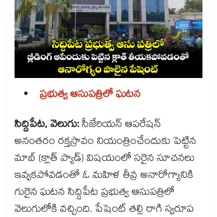
ప్రభుత్వ ఆసుపత్రిలో ఘటన
సిద్దిపేట, వెలుగు:
సీజేరియన్ ఆపరేషన్
అనంతరం రక్తస్రావం నియంత్రించేందుకు పెట్టిన
మాబ్‌‌‌‌ (క్లాత్ ప్యాడ్) విషయంలో సరైన సూచనలు
ఇవ్వకపోవడంతో ఓ మహిళ తీవ్ర అనారోగ్యానికి
గురైన ఘటన సిద్దిపేట ప్రభుత్వ ఆసుపత్రిలో
వెలుగులోకి వచ్చింది. పేషెంట్ తల్లి రాగి స్వరూప