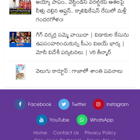
అయ్యో పాపం.. వెస్టిండీస్ వరల్డ్‌కప్ ఆశలపై
నీళ్లు చల్లిన ఆఫ్ఘన్.. క్వాలిఫికేషన్ రేసులో మళ్లీ
గందరగోళం!
గిగ్ వర్కర్ల సమ్మె వాయిదా | విడాకుల కేసును
ఉపసంహరించుకున్న సీఎం విజయ్ భార్య |
మోదీ విదేశీ పర్యటనలు | V6 తీన్మార్
వెలుగు కార్టూన్ : గాజాలో శాంతి పవనాలు
Facebook
Twitter
Instagram
YouTube
WhatsApp
Home
Contact Us
Privacy Policy