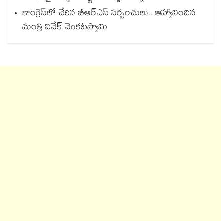
కాంగ్రెస్‌‌‌‌లో చేరిన బీఆర్ఎస్ సర్పంచులు.. ఆహ్వానించిన
మంత్రి వివేక్ వెంకటస్వామి