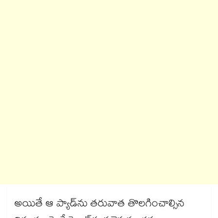
అయితే ఆ ప్యాడ్‌‌‌‌ను తరువాత తొలగించాల్సిన