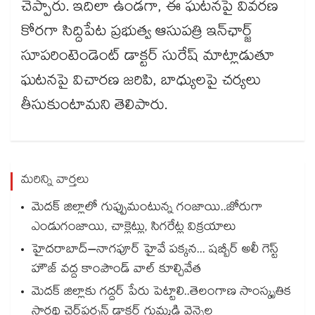
చెప్పారు. ఇదిలా ఉండగా, ఈ ఘటనపై వివరణ
కోరగా సిద్దిపేట ప్రభుత్వ ఆసుపత్రి ఇన్‌‌‌‌ఛార్జ్
సూపరింటెండెంట్ డాక్టర్ సురేష్ మాట్లాడుతూ
ఘటనపై విచారణ జరిపి, బాధ్యులపై చర్యలు
తీసుకుంటామని తెలిపారు.
మరిన్ని వార్తలు
మెదక్ జిల్లాలో గుప్పుమంటున్న గంజాయి..జోరుగా
ఎండుగంజాయి, చాక్లెట్లు, సిగరేట్ల విక్రయాలు
హైదరాబాద్–నాగపూర్ హైవే పక్కన... షబ్బీర్ అలీ గెస్ట్
హౌజ్ వద్ద కాంపౌండ్ వాల్ కూల్చివేత
మెదక్ జిల్లాకు గద్దర్ పేరు పెట్టాలి..తెలంగాణ సాంస్కృతిక
సారథి చైర్‌‌పర్సన్ డాక్టర్ గుమ్మడి వెన్నెల