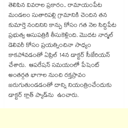
తెలిపిన వివరాల ప్రకారం.. రామాయంపేట
మండలం సుతారిపల్లి గ్రామానికి చెందిన తన
కుమార్తె నందినిని కాన్పు కోసం గత నెల సిద్దిపేట
ప్రభుత్వ ఆసుపత్రికి తీసుకెళ్లింది. మొదట నార్మల్
డెలివరీ కోసం ప్రయత్నించినా సాధ్యం
కాకపోవడంతో ఏప్రిల్ 14న డాక్టర్ సీజేరియన్
చేశారు. ఆపరేషన్ సమయంలో పేషెంట్
అంతర్గత భాగాల నుంచి రక్తస్రావం
జరుగుతుండడంతో దాన్ని నియంత్రించేందుకు
డాక్టర్ క్లాత్ ప్యాడ్‌‌‌‌ను ఉంచారు.