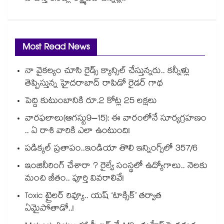
Most Read News
నా వైకల్యం చూసి రైడ్స్ క్యాన్సిల్ చేస్తున్నరు.. కన్నీళ్లు
తెప్పిస్తున్న హైదరాబాద్ రాపిడో రైడర్ గాథ
పెద్ది కుటుంబానికి రూ.2 కోట్ల 25 లక్షలు
వారఫలాలు(ఆగస్టు9–15): ఈ వారంలోనే సూర్యగ్రహణం
.. ఏ రాశి వారికి ఎలా ఉంటుంది!
పడిక్కల్‌‌ ప్రతాపం..ఇండియా తొలి ఇన్నింగ్స్‌‌లో 357/6
ఇంజినీరింగ్ చేశారా ? రైల్వే సంస్థలో ఉద్యోగాలు.. నెలకు
మంచి జీతం.. పూర్తి వివరాలివే!
Toxic ట్రైలర్ రివ్యూ.. యష్ ‘టాక్సిక్’ తర్వాత
ఏమైపోతాడో..!