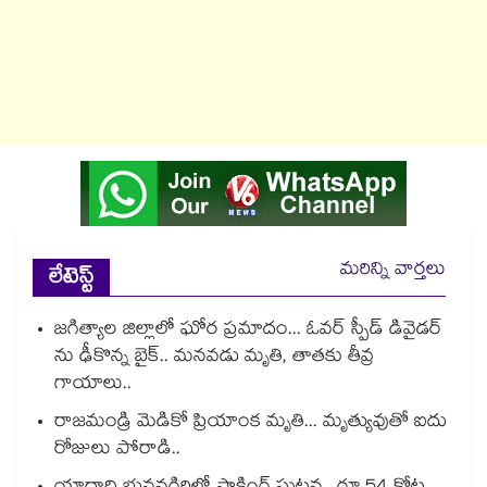
మరిన్ని వార్తలు
లేటెస్ట్
జగిత్యాల జిల్లాలో ఘోర ప్రమాదం... ఓవర్ స్పీడ్ డివైడర్
ను ఢీకొన్న బైక్.. మనవడు మృతి, తాతకు తీవ్ర
గాయాలు..
రాజమండ్రి మెడికో ప్రియాంక మృతి... మృత్యువుతో ఐదు
రోజులు పోరాడి..