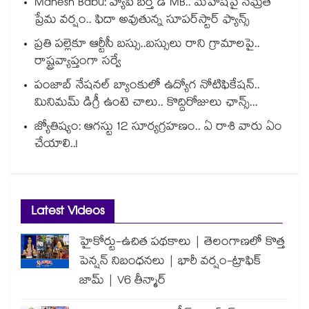
Mahesh Babu: హ్యాపీ బర్త్ డే MB.. మహేష్‌పై నమ్రత
ప్రేమ వర్షం.. ఫిదా అవుతున్న సూపర్‌స్టార్ ఫ్యాన్స్
ప్రతి పల్లెకూ ఆర్టీసీ బస్సు..బస్సులు రాని గ్రామాలపై..
రాష్ట్రవ్యాప్తంగా సర్వే
పంజాబ్ నేషనల్ బ్యాంకులో ఉద్యోగ నోటిఫికేషన్..
మినిమమ్ డిగ్రీ ఉంటె చాలు.. కొద్దిరోజులు ఛాన్స్...
జ్యోతిష్యం: ఆగస్టు 12 సూర్యగ్రహణం.. ఏ రాశి వారు ఏం
చేయాలి..!
Latest Videos
హైకోర్టు-ఉచిత పథకాలు | తెలంగాణలో కొత్త
పెన్షన్ నిబంధనలు | భారీ వర్షం-ట్రాఫిక్
జామ్ | V6 తీన్మార్