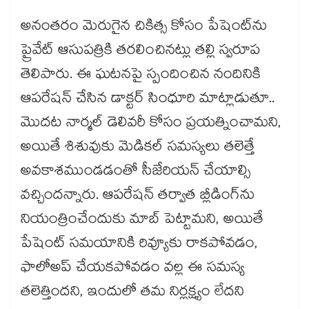
అనంతరం మెరుగైన చికిత్స కోసం పేషెంట్‌‌‌‌ను
ప్రైవేట్ ఆసుపత్రికి తరలించినట్లు తల్లి స్వరూప
తెలిపారు. ఈ ఘటనపై స్పందించిన నందినికి
ఆపరేషన్ చేసిన డాక్టర్ సింధూరి మాట్లాడుతూ..
మొదట నార్మల్ డెలివరీ కోసం ప్రయత్నించామని,
అయితే శిశువుకు మెడికల్ సమస్యలు తలెత్తే
అవకాశముండడంతో సీజేరియన్ చేయాల్సి
వచ్చిందన్నారు. ఆపరేషన్ తర్వాత బ్లీడింగ్‌‌‌‌ను
నియంత్రించేందుకు మాబ్ పెట్టామని, అయితే
పేషెంట్ సమయానికి రివ్యూకు రాకపోవడం,
ఫాలోఅప్ చేయకపోవడం వల్ల ఈ సమస్య
తలెత్తిందని, ఇందులో తమ నిర్లక్ష్యం లేదని