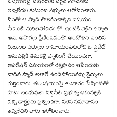
విషయంపై పేషెంట్‌‌‌‌కు సరైన సూచనలు
ఇవ్వలేదని కుటుంబ సభ్యులు ఆరోపించారు.
దీంతో ఆ ప్యాడ్ తొలగించాల్సిన విషయం
పేషెంట్ మరిచిపోవడంతో, ఇంటికి వెళ్లిన తర్వాత
ఆమె ఆరోగ్యం క్షీణించడంతో ఆందోళన చెందిన
కుటుంబ సభ్యులు రామాయంపేటలోని ఓ ప్రైవేట్
ఆసుపత్రికి తీసుకెళ్లి స్కానింగ్ చేయించగా,
ఆపరేషన్ సమయంలో రక్తస్రావం ఆపేందుకు
వాడిన ప్యాడ్ అలాగే ఉండిపోయినట్లు వైద్యులు
గుర్తించారు. ఈ విషయంపై శనివారం పేషెంట్‌‌‌‌తో
పాటు బంధువులు సిద్దిపేట ప్రభుత్వ ఆసుపత్రికి
వచ్చి డాక్టర్లను ప్రశ్నించగా, సరైన సమాధానం
ఇవ్వలేదని వారు ఆరోపించారు.