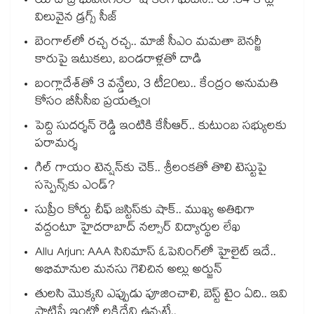
యాదాద్రి భువనగిరిలో షాకింగ్ ఘటన.. రూ.54 కోట్ల
విలువైన డ్రగ్స్ సీజ్
బెంగాల్⁭లో రచ్చ రచ్చ.. మాజీ సీఎం మమతా బెనర్జీ
కారుపై ఇటుకలు, బండరాళ్లతో దాడి
బంగ్లాదేశ్⁬తో 3 వన్డేలు, 3 టీ20లు.. కేంద్రం అనుమతి
కోసం బీసీసీఐ ప్రయత్నం!
పెద్ది సుదర్శన్ రెడ్డి ఇంటికి కేసీఆర్.. కుటుంబ సభ్యులకు
పరామర్శ
గిల్ గాయం టెన్షన్‌కు చెక్.. శ్రీలంకతో తొలి టెస్టుపై
సస్పెన్స్‌కు ఎండ్?
సుప్రీం కోర్టు చీఫ్ జస్టిస్⁭కు షాక్.. ముఖ్య అతిథిగా
వద్దంటూ హైదరాబాద్ నల్సార్ విద్యార్థుల లేఖ
Allu Arjun: AAA సినిమాస్ ఓపెనింగ్‌లో హైలైట్ ఇదే..
అభిమానుల మనసు గెలిచిన అల్లు అర్జున్
తులసి మొక్కని ఎప్పుడు పూజించాలి, బెస్ట్ టైం ఏది.. ఇవి
పాటిస్తే ఇంట్లో లక్ష్మిదేవి ఉన్నట్లే..