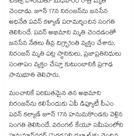
చికిత్స పొందుతూ బుధవారం రాత్రి మృతి
చెందాడు. జూన్ 17న నిరంజన్⁫ను జనసేన
అధినేత పవన్ కళ్యాణ్ పరామర్శించిన సంగతి
తెలిసిందే. పవన్ అభిమాని మృతి చెందడంతో
జనసేన నేతలు తీవ్ర దిగ్భ్రాంతి వ్యక్తం చేశారు.
నిరంజన్ మృతి పట్ల స్థానికులు, ప్రజాప్రతినిధులు
సంతాపం వ్యక్తం చేస్తూ కుటుంబానికి ప్రగాఢ
సానుభూతి తెలిపారు.
మంచానికే పరిమితమైన తన అభిమాని
నిరంజన్⁪ను కలిసేందుకు ఏపీ డిప్యూటీ సీఎం
పవన్‌‌‌‌‌‌‌‌ కల్యాణ్‌‌‌‌‌‌‌ జూన్ 17న‌ హనుమకొండకు వెళ్లిన
సంగతి తెలిసిందే. వరంగల్‍ కేయూ సమీపంలోని