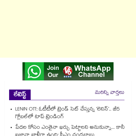
మరిన్ని వార్తలు
లేటెస్ట్
LENIN OTT: ఓటీటీలో ట్రెండ్ సెట్ చేస్తున్న ‘లెనిన్’.. జీ5
గ్లోబల్‌లో టాప్ ట్రెండింగ్
పేదల కోసం ఎంతైనా ఖర్చు పెట్టాలని అనుకున్నా... కానీ
ఖజానా ఖాళీగా ఉంది: సీఎం చంద్రబాబు