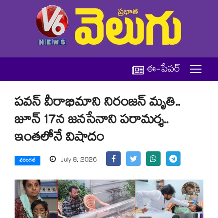
ఈ-పేపర్
పవన్ వీరాభిమాని నిరంజన్ మృతి..
జూన్ 17న జనసేనాని పరామర్శ..
ఇంతలోనే విషాదం
July 8, 2026
వరంగల్