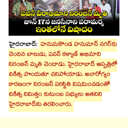
హైదరాబాద్:
హనుమకొండ హనుమాన్ నగర్⁪కు
చెందిన బాలుడు, పవన్ కళ్యాణ్ అభిమాని
నిరంజన్ మృతి చెందాడు. హైదరాబాద్ ఆస్పత్రిలో
చికిత్స పొందుతూ చనిపోయాడు. అనారోగ్యం
కారణంగా నిరంజన్ పరిస్థితి విషమించడంతో
చికిత్స నిమిత్తం కుటుంబ సభ్యులు అతనిని
హైదరాబాద్⁪కు తరలించారు.