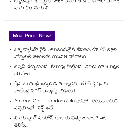
జ్యోతిష్యం: ఆగస్టు 9 చాలా పవర్ఫుల్ డే .. ఆరోజు ఏ రాశి
వారు ఏం చేయాలి..
Most Read News
ఒక్క ర్యాపిడో రైడ్.. తలకిందులైన జీవితం: రూ.25 లక్షల
హాస్పిటల్ బిల్లులతో యువతి పోరాటం
జర్మనీ నేర్చుకుంది.. కొలువు కొట్టింది.. నెలకు రూ.3 లక్షల
50 వేలు
ప్రేమకు తండ్రి అడ్డుపడుతున్నాడని పోలీస్ స్టేషన్⁪కు
రాజేంద్ర నగర్ ఎమ్మెల్యే కొడుకు !
Amazon Great Freedom Sale 2026.. తక్కువ రేటుకు
వచ్చేవి ఇవే.. లిస్ట్ ఇదే !
మియాపూర్ సంతోష్ దాబాకు వెళ్తుంటారా..? ఇది
తెలిస్తే...!