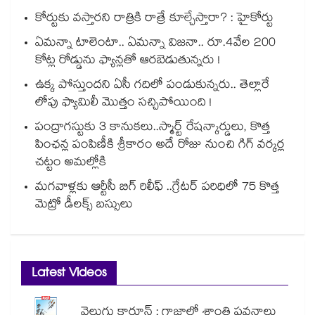
కోర్టుకు వస్తారని రాత్రికి రాత్రే కూల్చేస్తారా? : హైకోర్టు
ఏమన్నా టాలెంటా.. ఏమన్నా విజనా.. రూ.4వేల 200
కోట్ల రోడ్డును ఫ్యాన్లతో ఆరబెడుతున్నరు !
ఉక్క పోస్తుందని ఏసీ గదిలో పండుకున్నరు.. తెల్లారే
లోపు ఫ్యామిలీ మొత్తం సచ్చిపోయింది !
పంద్రాగస్టుకు 3 కానుకలు..స్మార్ట్ రేషన్కార్డులు, కొత్త
పింఛన్ల పంపిణీకి శ్రీకారం అదే రోజు నుంచి గిగ్ వర్కర్ల
చట్టం అమల్లోకి
మగవాళ్లకు ఆర్టీసీ బిగ్ రిలీఫ్ ..గ్రేటర్ పరిధిలో 75 కొత్త
మెట్రో డీలక్స్ బస్సులు
Latest Videos
వెలుగు కార్టూన్ : గాజాలో శాంతి పవనాలు