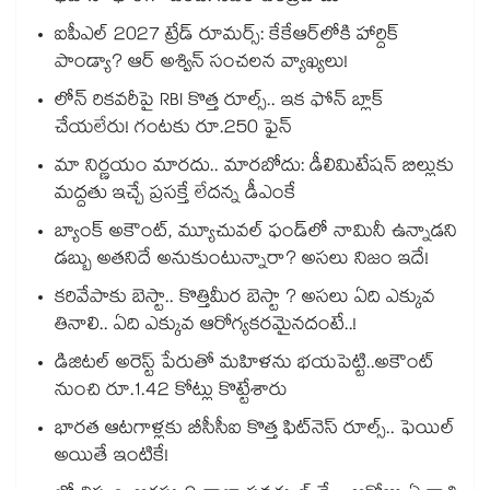
ఐపీఎల్ 2027 ట్రేడ్ రూమర్స్: కేకేఆర్‌లోకి హార్దిక్
పాండ్యా? ఆర్ అశ్విన్ సంచలన వ్యాఖ్యలు!
లోన్ రికవరీపై RBI కొత్త రూల్స్.. ఇక ఫోన్ బ్లాక్
చేయలేరు! గంటకు రూ.250 ఫైన్
మా నిర్ణయం మారదు.. మారబోదు: డీలిమిటేషన్ బిల్లుకు
మద్దతు ఇచ్చే ప్రసక్తే లేదన్న డీఎంకే
బ్యాంక్ అకౌంట్, మ్యూచువల్ ఫండ్‌లో నామినీ ఉన్నాడని
డబ్బు అతనిదే అనుకుంటున్నారా? అసలు నిజం ఇదే!
కరివేపాకు బెస్టా.. కొత్తిమీర బెస్టా ? అసలు ఏది ఎక్కువ
తినాలి.. ఏది ఎక్కువ ఆరోగ్యకరమైనదంటే..!
డిజిటల్ అరెస్ట్ పేరుతో మహిళను భయపెట్టి..అకౌంట్
నుంచి రూ.1.42 కోట్లు కొట్టేశారు
భారత ఆటగాళ్లకు బీసీసీఐ కొత్త ఫిట్‌నెస్ రూల్స్.. ఫెయిల్
అయితే ఇంటికే!