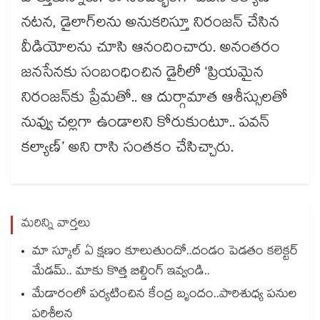
నటన, డైలాగ్‌‌‌‌‌‌‌‌లను అనుకరిస్తూ నిరంజన్‌‌‌‌‌‌‌‌ చేసిన
వీడియోలను చూసి ఆనందించారు. అనంతరం
జనసేనకు సంబంధించిన డైరీలో ‘ప్రియమైన
నిరంజన్‍కు ప్రేమతో.. ఆ దుర్గామాత ఆశీస్సులతో
నువ్వు చల్లగా ఉండాలని కోరుకుంటూ.. పవన్‌‌‌‌‌‌‌‌
కల్యాణ్‍’ అని రాసి సంతకం చేసిచ్చారు.
మరిన్ని వార్తలు
మా స్కూల్ ఏ క్షణం కూలుతుందో..దండం పెడతం కలెక్టర్
మేడమ్.. మాకు కొత్త బిల్డింగ్ ఇవ్వండి..
మేడారంలో పర్యటించిన కేంద్ర బృందం..పారిశుధ్య పనుల
పరిశీలన