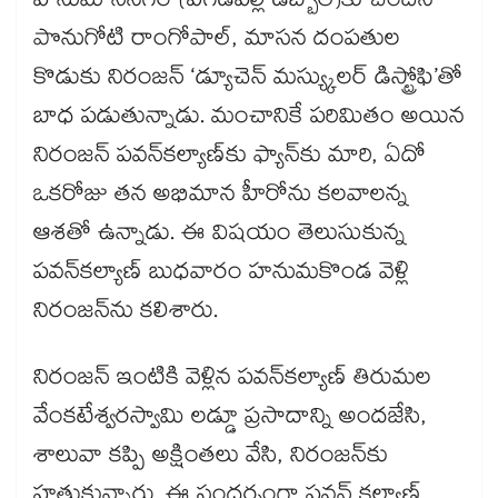
హనుమాన్‍నగర్‍ (పెగడపల్లి డబ్బాల్‍)కు చెందిన
పొనుగోటి రాంగోపాల్‍, మాసన దంపతుల
కొడుకు నిరంజన్‌‌‌‌‌‌‌‌ ‘డ్యూచెన్‌‌‌‌‌‌‌‌ మస్య్కులర్‌‌‌‌‌‌‌‌ డిస్ట్రోఫి’తో
బాధ పడుతున్నాడు. మంచానికే పరిమితం అయిన
నిరంజన్‌‌‌‌‌‌‌‌ పవన్‌‌‌‌‌‌‌‌కల్యాణ్‌‌‌‌‌‌‌‌కు ఫ్యాన్‌‌‌‌‌‌‌‌కు మారి, ఏదో
ఒకరోజు తన అభిమాన హీరోను కలవాలన్న
ఆశతో ఉన్నాడు. ఈ విషయం తెలుసుకున్న
పవన్‌‌‌‌‌‌‌‌కల్యాణ్‌‌‌‌‌‌‌‌ బుధవారం హనుమకొండ వెళ్లి
నిరంజన్‌‌‌‌‌‌‌‌ను కలిశారు.
నిరంజన్‌‌‌‌‌‌‌‌ ఇంటికి వెళ్లిన పవన్‌‌‌‌‌‌‌‌కల్యాణ్‌‌‌‌‌‌‌‌ తిరుమల
వేంకటేశ్వరస్వామి లడ్డూ ప్రసాదాన్ని అందజేసి,
శాలువా కప్పి అక్షింతలు వేసి, నిరంజన్‌‌‌‌‌‌‌‌కు
హత్తుకున్నారు. ఈ సందర్భంగా పవన్‌‌‌‌‌‌‌‌ కల్యాణ్‌‌‌‌‌‌‌‌