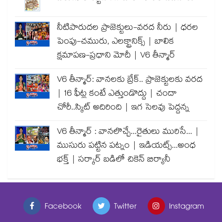
నీటిపారుదల ప్రాజెక్టులు-వరద నీరు | ధరల
పెంపు-చమురు, ఎలక్ట్రానిక్స్ | బాలిక
క్షమాపణ-ప్రధాని మోదీ | V6 తీన్మార్
V6 తీన్మార్: వానలకు బ్రేక్.. ప్రాజెక్టులకు వరద
| 16 ఫీట్ల కంటే ఎత్తుండొద్దు | చందా
చోరీ..స్కిట్ అదిరింది | ఇగ సెలవు పెద్దన్న
V6 తీన్మార్ : వానలొచ్చే...రైతులు మురిసే... |
ముసురు పట్టిన పట్నం | ఇడియట్స్...అంధ
భక్త్ | సర్కార్ బడిలో చికెన్ బిర్యానీ
Facebook
Twitter
Instagram