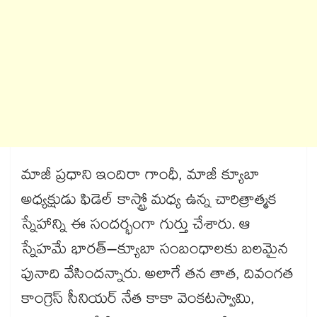
మాజీ ప్రధాని ఇందిరా గాంధీ, మాజీ క్యూబా
అధ్యక్షుడు ఫిడెల్ కాస్ట్రో మధ్య ఉన్న చారిత్రాత్మక
స్నేహాన్ని ఈ సందర్భంగా గుర్తు చేశారు. ఆ
స్నేహమే భారత్–క్యూబా సంబంధాలకు బలమైన
పునాది వేసిందన్నారు. అలాగే తన తాత, దివంగత
కాంగ్రెస్ సీనియర్ నేత కాకా వెంకటస్వామి,