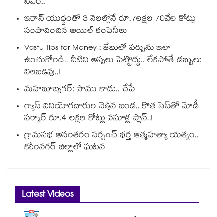
సీఎం..
ఇరాన్ యుద్ధంతో 3 నెలల్లోనే రూ.7లక్షల 70వేల కోట్లు
సంపాదించిన ఆయిల్ కంపెనీలు
Vastu Tips for Money : జేబులో పర్సును ఇలా
ఉంచుకోండి.. వీటిని అస్సలు పెట్టొద్దు.. లేకపోతే డబ్బులు
నిలబడవు..!
మహబూబ్నగర్: పాము కాదు.. చేపే
గ్యాస్ వినియోగదారుల నెత్తిన బండ.. కొత్త సెస్‌తో మోడీ
సర్కార్ రూ.4 లక్షల కోట్లు వసూళ్ల ప్లాన్..!
గ్రామసభ అనంతరం సర్పంచ్ భర్త ఆత్మహత్యా యత్నం..
కరీంనగర్ జిల్లాలో ఘటన
Latest Videos