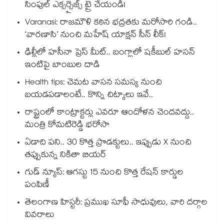
సింపుల్ ఎక్సర్సైజ్స్ ట్రై చేయండి!
Varanasi: రాజమౌళి కఠిన భద్రతకు మరోసారి గండి..
‘వారణాసి’ నుంచి మహేష్ యాక్షన్ సీన్ లీక్!
ఢిల్లీలో హసీనా ప్రెస్ మీట్.. బంగ్లాలో షకీబుల్ హసన్
ఇంటిపై బాంబుల దాడి
Health tips: చెమట వాసన సమస్య నుంచి
బయడపడాలంటే.. కొన్ని చిట్కాలు ఇవే..
రాష్ట్రంలో కాంట్రాక్టర్లు ఎవరూ ఆందోళన చెందవద్దు..
మంత్రి కోమటిరెడ్డి భరోసా
ఏడాది పని.. 30 కొత్త ప్రొడక్టులు.. ఇప్పుడు X నుంచి
తప్పుకున్న నికితా బియర్
గుడ్ న్యూస్: ఆగస్టు 15 నుంచి కొత్త రేషన్ కార్డుల
పంపిణీ
తెలంగాణ హిస్టరీ: ప్రముఖ సూఫీ సాధువులు, వారి దర్గాల
వివరాలు