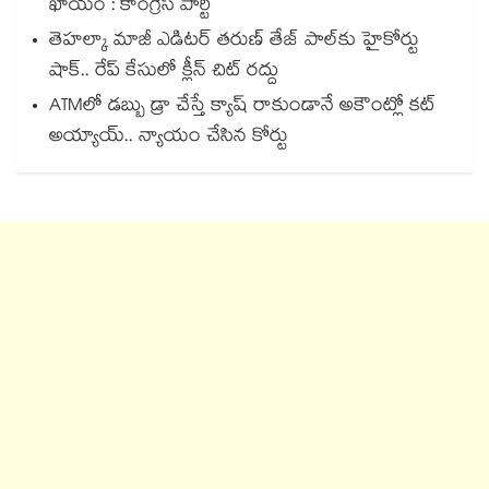
ఖాయం : కాంగ్రెస్ పార్టీ
తెహల్కా మాజీ ఎడిటర్ తరుణ్ తేజ్ పాల్⁭కు హైకోర్టు
షాక్.. రేప్ కేసులో క్లీన్ చిట్ రద్దు
ATMలో డబ్బు డ్రా చేస్తే క్యాష్ రాకుండానే అకౌంట్లో కట్
అయ్యాయ్.. న్యాయం చేసిన కోర్టు