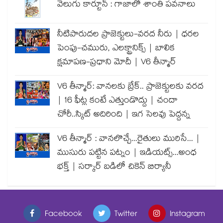
వెలుగు కార్టూన్ : గాజాలో శాంతి పవనాలు
నీటిపారుదల ప్రాజెక్టులు-వరద నీరు | ధరల
పెంపు-చమురు, ఎలక్ట్రానిక్స్ | బాలిక
క్షమాపణ-ప్రధాని మోదీ | V6 తీన్మార్
V6 తీన్మార్: వానలకు బ్రేక్.. ప్రాజెక్టులకు వరద
| 16 ఫీట్ల కంటే ఎత్తుండొద్దు | చందా
చోరీ..స్కిట్ అదిరింది | ఇగ సెలవు పెద్దన్న
V6 తీన్మార్ : వానలొచ్చే...రైతులు మురిసే... |
ముసురు పట్టిన పట్నం | ఇడియట్స్...అంధ
భక్త్ | సర్కార్ బడిలో చికెన్ బిర్యానీ
Facebook
Twitter
Instagram