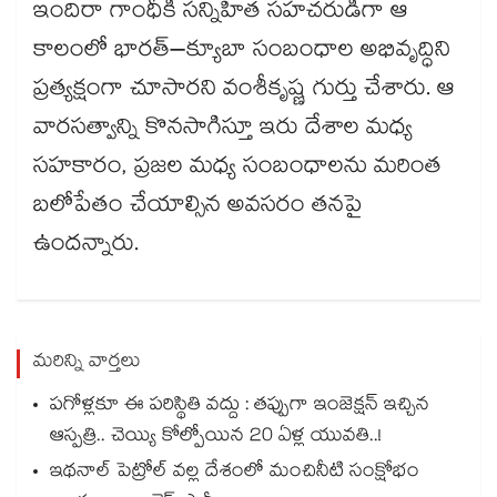
ఇందిరా గాంధీకి సన్నిహిత సహచరుడిగా ఆ
కాలంలో భారత్–క్యూబా సంబంధాల అభివృద్ధిని
ప్రత్యక్షంగా చూసారని వంశీకృష్ణ గుర్తు చేశారు. ఆ
వారసత్వాన్ని కొనసాగిస్తూ ఇరు దేశాల మధ్య
సహకారం, ప్రజల మధ్య సంబంధాలను మరింత
బలోపేతం చేయాల్సిన అవసరం తనపై
ఉందన్నారు.
మరిన్ని వార్తలు
పగోళ్లకూ ఈ పరిస్థితి వద్దు : తప్పుగా ఇంజెక్షన్ ఇచ్చిన
ఆస్పత్రి.. చెయ్యి కోల్పోయిన 20 ఏళ్ల యువతి..!
ఇథనాల్ పెట్రోల్ వల్ల దేశంలో మంచినీటి సంక్షోభం