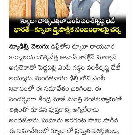
న్యూఢిల్లీ, వెలుగు:
ఢిల్లీలోని క్యూబా రాయబార
కార్యాలయ దౌత్యవేత్త జువాన్ కార్లోస్ మార్సాన్
అగ్విలెరాతో పెద్దపల్లి ఎంపీ గడ్డం వంశీకృష్ణ భేటీ
అయ్యారు. మంగళవారం ఢిల్లీ లోని ఎంపీ
నివాసంలో ఈ సమావేశం జరిగింది. ఈ
సందర్భంగా కేంద్ర మాజీ మంత్రి వెంకటస్వామితో
చిత్రంతో కూడిన పుస్తకాన్ని అగ్విలేరాకు
అందజేశారు. సుమారు అరగంట పాటు సాగిన
ఈ సమావేశంలో క్యూబాలో ప్రస్తుత పరిస్థితులు,