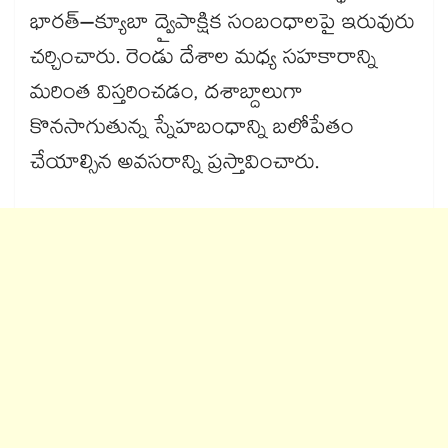
భారత్–క్యూబా ద్వైపాక్షిక సంబంధాలపై ఇరువురు
చర్చించారు. రెండు దేశాల మధ్య సహకారాన్ని
మరింత విస్తరించడం, దశాబ్దాలుగా
కొనసాగుతున్న స్నేహబంధాన్ని బలోపేతం
చేయాల్సిన అవసరాన్ని ప్రస్తావించారు.