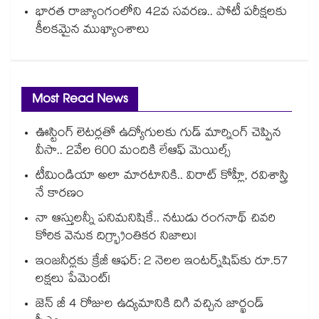
భారత రాజ్యాంగంలోని 42వ సవరణ.. పోటీ పరీక్షలకు
కీలకమైన ముఖ్యాంశాలు
Most Read News
ఊస్టింగ్ లెటర్లతో ఉద్యోగులకు గుడ్ మార్నింగ్ చెప్పిన
వీసా.. 2వేల 600 మందికి లేఆఫ్ మెయిల్స్
టీమిండియా అలా మారటానికి.. విరాట్ కోహ్లీ, రవిశాస్త్రి
నే కారణం
నా ఆస్తులన్నీ పనిమనిషికే.. నటుడు రంగనాథ్ చివరి
కోరిక వెనుక దిగ్భ్రాంతికర నిజాలు!
ఇంజనీర్లకు క్రేజీ ఆఫర్: 2 నెలల ఇంటర్న్‌షిప్‌కు రూ.57
లక్షలు పేమెంట్!
జెన్ జీ 4 రోజుల ఉద్యమానికి దిగి వచ్చిన జార్ఖండ్