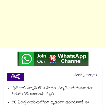
మరిన్ని వార్తలు
లేటెస్ట్
ఫుట్‌బాల్ మ్యాచ్ లో విషాదం..మ్యాచ్ జరుగుతుండగా
పిడుగుపడి ఆటగాడు మృతి
50 ఏండ్ల వయసులోనూ దృఢంగా ఉండటానికి ఈ