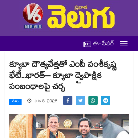
ఈ-పేపర్
క్యూబా దౌత్యవేత్తతో ఎంపీ వంశీకృష్ణ
భేటీ...భారత్– క్యూబా ద్వైపాక్షిక
సంబంధాలపై చర్చ
July 8, 2026
దేశం