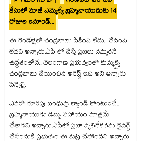
►ALSO READ |
గండిపేట ఫేక్ జీవో
కేసులో మాజీ ఎమ్మెల్యే బ్రహ్మనాయుడుకు 14
రోజుల రిమాండ్...
ఈ రెండేళ్లలో చంద్రబాబు పీకింది లేదు.. చేసింది
లేదని అన్నారు.ఏపీ లో చేస్తే ప్రజలు నమ్మరనే
ఉద్దేశంతోనే.. తెలంగాణ ప్రభుత్వంతో కుమ్మక్కై
చంద్రబాబు చేయించిన అరెస్ట్ ఇది అని అన్నారు
పిన్నెల్లి.
ఎవరో దూరపు బంధువు ల్యాండ్ కొంటుంటే..
బ్రహ్మనాయుడు డబ్బు సహాయం మాత్రమే
చేశాడని అన్నారు.ఏపీలో ప్రజా వ్యతిరేకతను డైవర్ట్
చేసేందుకే ప్రభుత్వం ఈ కుట్ర చేస్తోందని అన్నారు