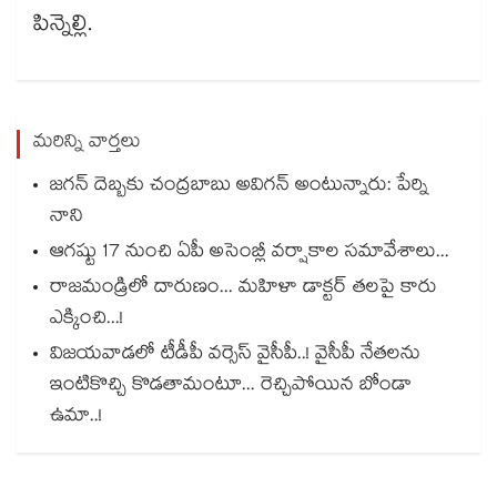
పిన్నెల్లి.
మరిన్ని వార్తలు
జగన్ దెబ్బకు చంద్రబాబు అవిగన్ అంటున్నారు: పేర్ని
నాని
ఆగష్టు 17 నుంచి ఏపీ అసెంబ్లీ వర్షాకాల సమావేశాలు...
రాజమండ్రిలో దారుణం... మహిళా డాక్టర్ తలపై కారు
ఎక్కించి...!
విజయవాడలో టీడీపీ వర్సెస్ వైసీపీ..! వైసీపీ నేతలను
ఇంటికొచ్చి కొడతామంటూ... రెచ్చిపోయిన బోండా
ఉమా..!