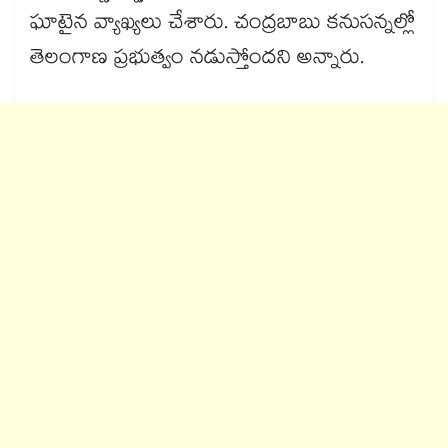
ఘాటైన వ్యాఖ్యలు చేశారు. చంద్రబాబు కనుసన్నల్లో
తెలంగాణ ప్రభుత్వం నడుస్తోందని అన్నారు.