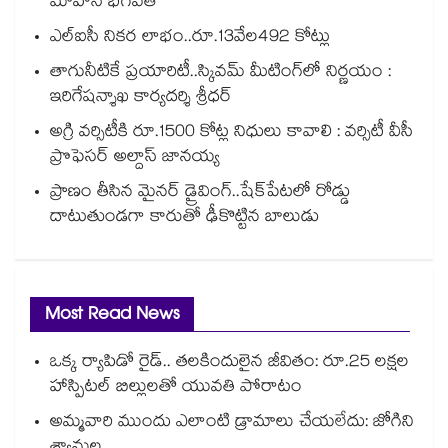
మోహన్ భగవత్
ఎల్ఐసీ నికర లాభం..రూ.13వేల492 కోట్లు
తాగునీటికే ప్రయారిటీ..స్కివమ్ మీటింగ్‌‌‌‌‌‌‌‌‌‌‌‌‌‌‌‌లో నిర్ణయం :
ఇరిగేషన్శాఖ కార్యదర్శి శ్రీధర్
అగ్రి వర్సిటీకి రూ.1500 కోట్ల నిధులు కావాలి : వర్సిటీ వీసీ
ప్రొఫెసర్ అల్దాస్ జానయ్య
ప్రాణం తీసిన మైనర్‌‌ డ్రైవింగ్‌..షేక్‌పేటలో రోడ్డు
దాటుతుండగా కారుతో ఢీకొట్టిన బాలుడు
Most Read News
ఒక్క ర్యాపిడో రైడ్.. తలకిందులైన జీవితం: రూ.25 లక్షల
హాస్పిటల్ బిల్లులతో యువతి పోరాటం
అమ్మవారి ముందు ఎలాంటి డ్రామాలు చేయలేదు: జోగిని