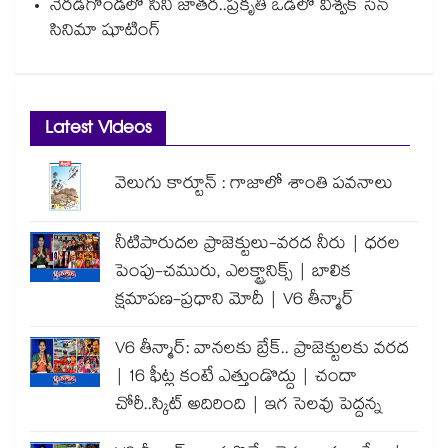
నేరడిగొండలో సినీ జాతర..ప్రకృతి ఒడిలో విశ్వక్ సేన్
సినిమా షూటింగ్
Latest Videos
వెలుగు కార్టూన్ : గాజాలో శాంతి పవనాలు
నీటిపారుదల ప్రాజెక్టులు-వరద నీరు | ధరల
పెంపు-చమురు, ఎలక్ట్రానిక్స్ | బాలిక
క్షమాపణ-ప్రధాని మోదీ | V6 తీన్మార్
V6 తీన్మార్: వానలకు బ్రేక్.. ప్రాజెక్టులకు వరద
| 16 ఫీట్ల కంటే ఎత్తుండొద్దు | చందా
చోరీ..స్కిట్ అదిరింది | ఇగ సెలవు పెద్దన్న