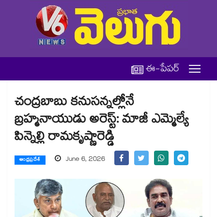
ఈ-పేపర్
చంద్రబాబు కనుసన్నల్లోనే
బ్రహ్మనాయుడు అరెస్ట్: మాజీ ఎమ్మెల్యే
పిన్నెల్లి రామకృష్ణారెడ్డి
June 6, 2026
ఆంధ్రప్రదేశ్