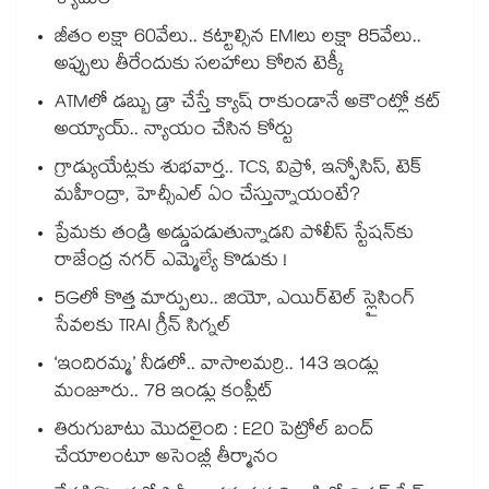
శ్యామల
జీతం లక్షా 60వేలు.. కట్టాల్సిన EMIలు లక్షా 85వేలు..
అప్పులు తీరేందుకు సలహాలు కోరిన టెక్కీ
ATMలో డబ్బు డ్రా చేస్తే క్యాష్ రాకుండానే అకౌంట్లో కట్
అయ్యాయ్.. న్యాయం చేసిన కోర్టు
గ్రాడ్యుయేట్లకు శుభవార్త.. TCS, విప్రో, ఇన్ఫోసిస్, టెక్
మహీంద్రా, హెచ్సీఎల్ ఏం చేస్తున్నాయంటే?
ప్రేమకు తండ్రి అడ్డుపడుతున్నాడని పోలీస్ స్టేషన్⁪కు
రాజేంద్ర నగర్ ఎమ్మెల్యే కొడుకు !
5Gలో కొత్త మార్పులు.. జియో, ఎయిర్‌టెల్ స్లైసింగ్
సేవలకు TRAI గ్రీన్ సిగ్నల్
‘ఇందిరమ్మ’ నీడలో.. వాసాలమర్రి.. 143 ఇండ్లు
మంజూరు.. 78 ఇండ్లు కంప్లీట్
తిరుగుబాటు మొదలైంది : E20 పెట్రోల్ బంద్
చేయాలంటూ అసెంబ్లీ తీర్మానం