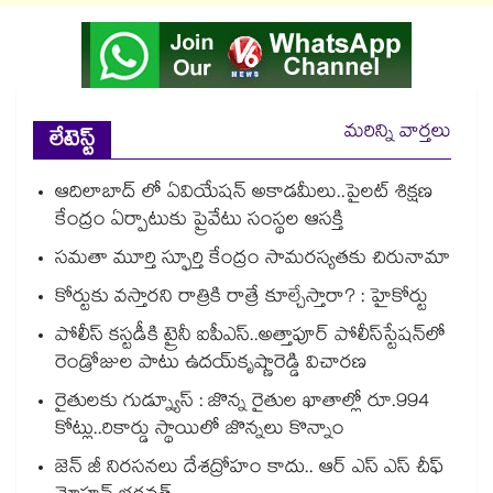
మరిన్ని వార్తలు
లేటెస్ట్
ఆదిలాబాద్ లో ఏవియేషన్ అకాడమీలు..పైలట్ శిక్షణ
కేంద్రం ఏర్పాటుకు ప్రైవేటు సంస్థల ఆసక్తి
సమతా మూర్తి స్ఫూర్తి కేంద్రం సామరస్యతకు చిరునామా
కోర్టుకు వస్తారని రాత్రికి రాత్రే కూల్చేస్తారా? : హైకోర్టు
పోలీస్ కస్టడీకి ట్రైనీ ఐపీఎస్..అత్తాపూర్ పోలీస్‌‌‌‌‌‌‌‌‌‌‌‌‌‌‌‌స్టేషన్‌‌‌‌‌‌‌‌‌‌‌‌‌‌‌‌లో
రెండ్రోజుల పాటు ఉదయ్‌‌‌‌‌‌‌‌‌‌‌‌‌‌‌‌కృష్ణారెడ్డి విచారణ
రైతులకు గుడ్న్యూస్ : జొన్న రైతుల ఖాతాల్లో రూ.994
కోట్లు..రికార్డు స్థాయిలో జొన్నలు కొన్నాం
జెన్ జీ నిరసనలు దేశద్రోహం కాదు.. ఆర్ ఎస్ ఎస్ చీఫ్