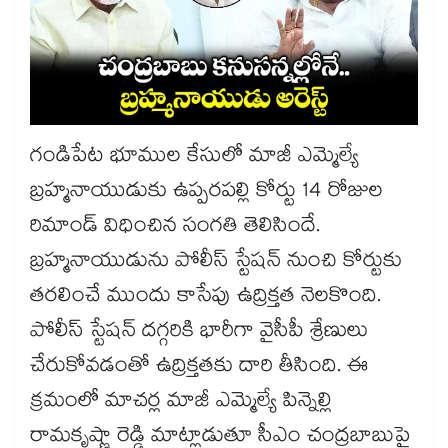
గండిపేట భూముల కేసులో మాజీ ఎమ్మెల్యే
బ్రహ్మనాయుడుకు ఉప్పరపల్లి కోర్టు 14 రోజుల
రిమాండ్ విధించిన సంగతి తెలిసిందే.
బ్రహ్మనాయుడును పోలీస్ స్టేషన్ నుంచి కోర్టుకు
తరలించే ముందు కాసేపు ఉద్రిక్తత నెలకొంది.
పోలీస్ స్టేషన్ దగ్గరికి భారీగా వైసీపీ శ్రేణులు
చేరుకోవడంతో ఉద్రిక్తతకు దారి తీసింది. ఈ
క్రమంలో మాచర్ల మాజీ ఎమ్మెల్యే పిన్నెల్లి
రామకృష్ణా రెడ్డి మాట్లాడుతూ సీఎం చంద్రబాబుపై