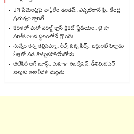
UPI పేమెంట్లపై ఛార్జీలేం ఉండవ్.. ఎప్పటిలానే ఫ్రీ.. కేంద్ర
ప్రభుత్వం క్లారిటీ
కేరళలో మరో వరల్డ్ క్లాస్ క్రికెట్ స్టేడియం.. జై షా
పరిశీలించిన స్థలంలోనే గ్రౌండ్!
నువ్వేం కన్న తల్లివమ్మా.. రీల్స్ పిచ్చి పీక్స్.. జర్రుంటే పిల్లాడు
నీళ్లలో పడి కొట్టుకపోయేటోడు !
బీజేపీకి బిగ్ బూస్ట్.. మహిళా రిజర్వేషన్, డీలిమిటేషన్
బిల్లుకు అకాలీదళ్ మద్దతు