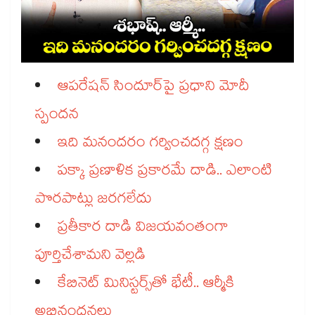
ఆపరేషన్​ సిందూర్​పై ప్రధాని మోదీ
స్పందన
ఇది మనందరం గర్వించదగ్గ క్షణం
పక్కా ప్రణాళిక ప్రకారమే దాడి.. ఎలాంటి
పొరపాట్లు జరగలేదు
ప్రతీకార దాడి విజయవంతంగా
పూర్తిచేశామని వెల్లడి
కేబినెట్ ​మినిస్టర్స్​తో భేటీ.. ఆర్మీకి
అభినందనలు