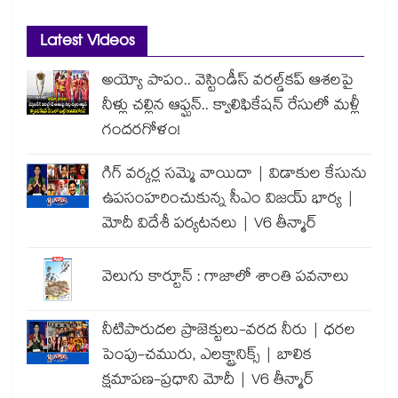
Latest Videos
అయ్యో పాపం.. వెస్టిండీస్ వరల్డ్‌కప్ ఆశలపై
నీళ్లు చల్లిన ఆఫ్ఘన్.. క్వాలిఫికేషన్ రేసులో మళ్లీ
గందరగోళం!
గిగ్ వర్కర్ల సమ్మె వాయిదా | విడాకుల కేసును
ఉపసంహరించుకున్న సీఎం విజయ్ భార్య |
మోదీ విదేశీ పర్యటనలు | V6 తీన్మార్
వెలుగు కార్టూన్ : గాజాలో శాంతి పవనాలు
నీటిపారుదల ప్రాజెక్టులు-వరద నీరు | ధరల
పెంపు-చమురు, ఎలక్ట్రానిక్స్ | బాలిక
క్షమాపణ-ప్రధాని మోదీ | V6 తీన్మార్