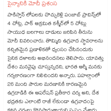
సైన్యానికి మోదీ ప్రశంస
పాకిస్తాన్​ లోపలకు చొచ్చుకెళ్లి పంజాబ్ ప్రావిన్స్‌‌లో
4 చోట్ల, పాక్ ఆక్రమిత కశ్మీర్‌‌లో 5 చోట్లు
సాయుధ బలగాలు దాడులు జరిపిన తీరును
మోదీ వివరించారు. తొమ్మిది ఉగ్రవాద స్థావరాలను
కచ్చితమైన ప్రణాళికతో ధ్వంసం చేసినందుకు
సైనిక దళాలకు అభినందనలు తెలిపారు. యావత్తు
దేశం మనవైపు చూస్తున్నదని, భారత ఆర్మీ మనకు
గర్వకారణంగా నిలిచిందని అన్నారు. పహల్గాంలో
26 మంది పౌరుల మరణానికి కారణమైన
ఉగ్రదాడికి ఈ ఆపరేషన్ ప్రతీకార చర్య అని, దేశ
భద్రతకు ఎలాంటి రాజీ లేకుండా ఉగ్రవాదంపై