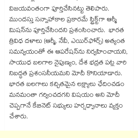
విజయవంతంగా పూర్తిచేసినట్టు తెలిపారు.
ముందస్తు సన్నాహాకాల ప్రకారమే స్ట్రిక్ట్​గా ఆర్మీ
మిషన్​ను పూర్తిచేసిందని ప్రశంసించారు. భారత
త్రివిధ దళాలు (ఆర్మీ, నేవీ, ఎయిర్‌‌ఫోర్స్) అత్యంత
సమన్వయంతో ఈ ఆపరేషన్‌‌ను నిర్వహించాయని,
సాయుధ బలగాల నైపుణ్యం, దేశ భద్రత పట్ల వారి
నిబద్ధత ప్రశంసనీయమని మోదీ కొనియాడారు.
భారత బలగాలు కచ్చితమైన లక్ష్యాలు ఛేదించడం
మనమంతా గర్వించదగని విషయం అని మోదీ
చెప్పగానే కేబినెట్​ సభ్యులు హర్షధ్వానాలు వ్యక్తం
చేశారు.