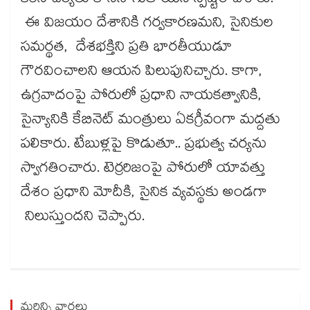
కఠిన చర్యలు కొనసాగుతాయని స్పష్టం చేశారు.
ఈ విజయం దేశానికి గర్వకారణమని, సైనికుల
సమర్థత, దేశభక్తిని ప్రతి భారతీయుడూ
గౌరవించాలని ఆయన పిలుపునిచ్చారు. కాగా,
ఉగ్రవాదంపై పోరులో ప్రధాని నాయకత్వానికి,
సైన్యానికి కేబినెట్ మంత్రులు ఏకగ్రీవంగా మద్దతు
పలికారు. టేబుళ్లపై కొడుతూ.. ప్రభుత్వ చర్యను
స్వాగతించారు. టెర్రరిజంపై పోరులో యావత్తు
దేశం ప్రధాని మోదీకి, సైనిక వ్యవస్థకు అండగా
నిలుస్తుందని చెప్పారు.
మరిన్ని వార్తలు