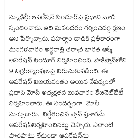
న్యూఢిల్లీ: ఆపరేషన్​ సిందూర్​పై ప్రధాని మోదీ
స్పందించారు. ఇది మనందరం గర్వించదగ్గ క్షణం
అని పేర్కొన్నారు. పహల్గాం దాడికి ప్రతీకారంగా
మంగళవారం అర్ధరాత్రి తర్వాత భారత ఆర్మీ​
ఆపరేషన్​ సిందూర్ నిర్వహించింది. పాకిస్తాన్​లోని
9 టెర్రర్​క్యాంపులపై విరుచుకుపడింది. ఈ
ఆపరేషన్​​ విజయవంతం అయిన నేపథ్యంలో
ప్రధాని మోదీ అధ్యక్షతన బుధవారం కేబినెట్​భేటీ
నిర్వహించారు. ఈ సందర్భంగా మోదీ
మాట్లాడారు. నిర్దేశించిన ప్లాన్ ప్రకారమే
ఆపరేషన్​నిర్వహించినట్టు చెప్పారు. ఎలాంటి
పొరపాట్లు లేకుండా ఆపరేషన్​ను