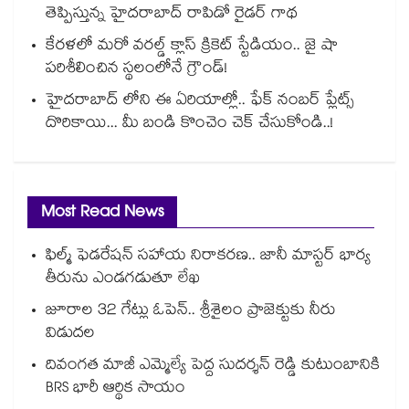
తెప్పిస్తున్న హైదరాబాద్ రాపిడో రైడర్ గాథ
కేరళలో మరో వరల్డ్ క్లాస్ క్రికెట్ స్టేడియం.. జై షా
పరిశీలించిన స్థలంలోనే గ్రౌండ్!
హైదరాబాద్ లోని ఈ ఏరియాల్లో.. ఫేక్ నంబర్ ప్లేట్స్
దొరికాయి... మీ బండి కొంచెం చెక్ చేసుకోండి..!
Most Read News
ఫిల్మ్ ఫెడరేషన్ సహాయ నిరాకరణ.. జానీ మాస్టర్ భార్య
తీరును ఎండగడుతూ లేఖ
జూరాల 32 గేట్లు ఓపెన్.. శ్రీశైలం ప్రాజెక్టుకు నీరు
విడుదల
దివంగత మాజీ ఎమ్మెల్యే పెద్ద సుదర్శన్ రెడ్డి కుటుంబానికి
BRS భారీ ఆర్థిక సాయం