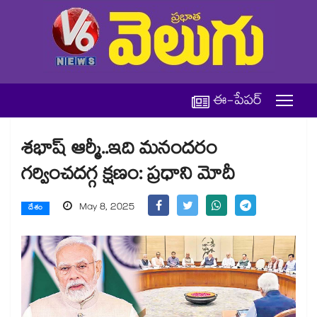
ఈ-పేపర్
శభాష్ ఆర్మీ..ఇది మనందరం
గర్వించదగ్గ క్షణం: ప్రధాని మోదీ
May 8, 2025
దేశం