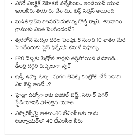
ఎగిరే ఎలక్ట్రిక్ వెహికల్ వచ్చేసింది.. ఇండియన్ యువ
ఇంజనీరు తయారు చేశాడు.. టెస్ట్ సక్సెస్ అయింది
మిడిల్‌క్లాస్‌ని కలవరపెడుతున్న గోల్డ్ ర్యాలీ.. శనివారం
గ్రాముకు ఎంత పెరిగిందంటే?
త్వరలోనే మద్యం ధ‌‌ర‌‌ల పెంపు!..8 నుంచి 10 శాతం మేర
పెంచేందుకు ప్రైస్ ఫిక్సేష‌‌న్ క‌‌మిటీ సిఫార్సు
E20 దెబ్బకు పెట్రోల్ కార్లకు తగ్గిపోయిన డిమాండ్..
డీలర్ల దగ్గర కుప్పలుగా స్టాక్
ఇడ్లీ, ఉప్మా, ఓట్స్... షుగర్ లెవెల్స్ కంట్రోల్ చేసేందుకు
ఏది బెస్ట్ అంటే...?
హైడ్రా ఉద్యోగాలకు ఫిజికల్ టెస్ట్.. సరూర్ నగర్
స్టేడియానికి పోటెత్తిన యూత్
ఎస్సారెస్పీపై ఆశలు..80 టీఎంసీలకు గాను
రిజర్వాయర్‌‌‌‌‌‌‌‌‌‌‌‌‌‌‌‌లో 40 టీఎంసీల నీరు