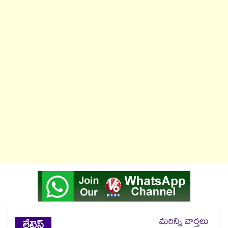
మరిన్ని వార్తలు
లేటెస్ట్