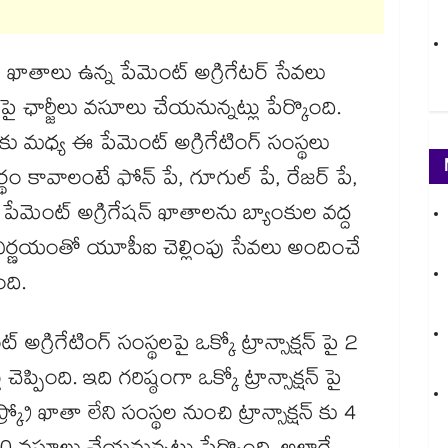
్ద ఖాతాలు ఉన్న పేమెంట్ అగ్రిగేటర్ సేవలు
ఛార్జీలు వసూలు చేయనున్నట్లు పేర్కొంది.
లకు మధ్య ఈ పేమెంట్ అగ్రిగేటింగ్ సంస్థలు
ం కావాలంటే ఫోన్ పే, గూగుల్ పే, రేజర్ పే,
 పేమెంట్ అగ్రిగేషన్ ఖాతాలను బ్యాంకుల వద్ద
 నిర్ణయంతో యూపీఐ చెల్లింపు సేవలు అందించే
ది.
గ్రిగేటింగ్ సంస్థలపై ఒక్కో ట్రాన్సాక్షన్ పై 2
్పింది. ఇది గరిష్ఠంగా ఒక్కో ట్రాన్సాక్షన్ పై
్రో ఖాతా లేని సంస్థల నుంచి ట్రాన్సాక్షన్ కు 4