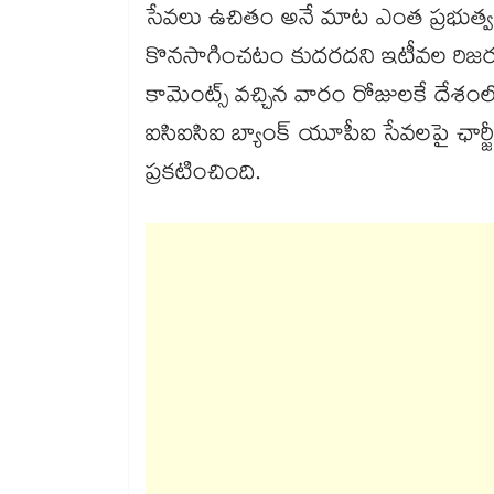
సేవలు ఉచితం అనే మాట ఎంత ప్రభుత్వ ప్
కొనసాగించటం కుదరదని ఇటీవల రిజర్వు బ
కామెంట్స్ వచ్చిన వారం రోజులకే దేశంలోని
ఐసిఐసిఐ బ్యాంక్ యూపీఐ సేవలపై ఛార్జీల
ప్రకటించింది.