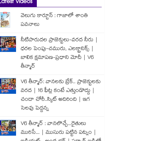
Latest Videos
వెలుగు కార్టూన్ : గాజాలో శాంతి
పవనాలు
నీటిపారుదల ప్రాజెక్టులు-వరద నీరు |
ధరల పెంపు-చమురు, ఎలక్ట్రానిక్స్ |
బాలిక క్షమాపణ-ప్రధాని మోదీ | V6
తీన్మార్
V6 తీన్మార్: వానలకు బ్రేక్.. ప్రాజెక్టులకు
వరద | 16 ఫీట్ల కంటే ఎత్తుండొద్దు |
చందా చోరీ..స్కిట్ అదిరింది | ఇగ
సెలవు పెద్దన్న
V6 తీన్మార్ : వానలొచ్చే...రైతులు
మురిసే... | ముసురు పట్టిన పట్నం |