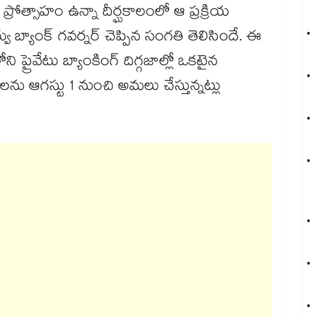
రోత్సాహం ఉన్నా దీర్ఘకాలంలో ఆ ప్రక్రియ
్యాంక్ గవర్నర్ చెప్పిన సంగతి తెలిసిందే. ఈ
 ప్రైవేటు బ్యాంకింగ్ దిగ్గజాల్లో ఒకటైన
ను ఆగస్టు 1 నుంచి అమలు చేస్తున్నట్లు