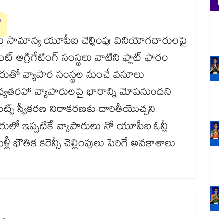
?
త్నాలు సామాన్య యూపీఐ చెల్లింపు వినియోగదారులపై
ట్ అగ్రిగేటింగ్ సంస్థలు వాటిని ఫ్లాట్ ఫారం
ల పేరుతో వ్యాపార సంస్థల నుంచే వసూలు
మధ్యతరహా వ్యాపారులపై భారాన్ని మోపనుందని
ెంట్స్ స్వీకరణ నిరాకరణకు దారితీయెుచ్చని
రులో ఇప్పటికే వ్యాపారులు నో యూపీఐ ఓన్లీ
లీ భౌతిక కరెన్సీ చెల్లింపులు పెరిగే అవకాశాలు