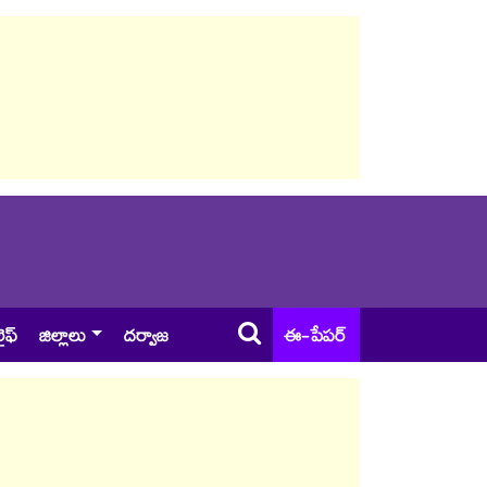
ైఫ్
జిల్లాలు
దర్వాజ
ఈ-పేపర్