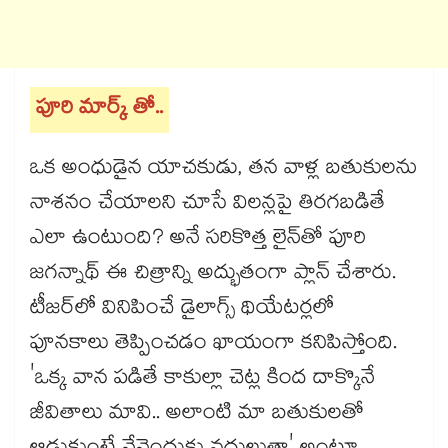
పూరి మార్క్ తో..
ఒక అంధుడైన యాచకుడు, తన వాళ్ల బతుకులను
నాశనం చేయాలని చూసే విలన్లపై తిరగబడితే
ఎలా ఉంటుంది? అనే సరికొత్త లైన్‌తో పూరి
జగన్నాథ్ ఈ చిత్రాన్ని అద్భుతంగా ప్లాన్ చేశారు.
టీజర్‌లో వినిపించే డైలాగ్స్ థియేటర్లలో
పూనకాలు తెప్పించడం ఖాయంగా కనిపిస్తోంది.
'ఒక్క వాన పడితే కాకుల్లా చెట్ల కింద దాక్కొనే
జీవితాలు మావి.. అలాంటి మా బతుకులతో