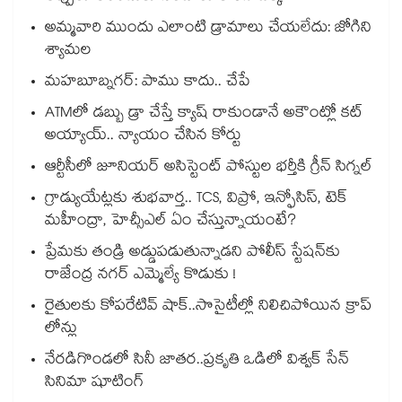
అమ్మవారి ముందు ఎలాంటి డ్రామాలు చేయలేదు: జోగిని
శ్యామల
మహబూబ్నగర్: పాము కాదు.. చేపే
ATMలో డబ్బు డ్రా చేస్తే క్యాష్ రాకుండానే అకౌంట్లో కట్
అయ్యాయ్.. న్యాయం చేసిన కోర్టు
ఆర్టీసీలో జూనియర్ అసిస్టెంట్‌‌ పోస్టుల భర్తీకి గ్రీన్‌‌ సిగ్నల్
గ్రాడ్యుయేట్లకు శుభవార్త.. TCS, విప్రో, ఇన్ఫోసిస్, టెక్
మహీంద్రా, హెచ్సీఎల్ ఏం చేస్తున్నాయంటే?
ప్రేమకు తండ్రి అడ్డుపడుతున్నాడని పోలీస్ స్టేషన్⁪కు
రాజేంద్ర నగర్ ఎమ్మెల్యే కొడుకు !
రైతులకు కోపరేటివ్ షాక్..సొసైటీల్లో నిలిచిపోయిన క్రాప్
లోన్లు
నేరడిగొండలో సినీ జాతర..ప్రకృతి ఒడిలో విశ్వక్ సేన్
సినిమా షూటింగ్