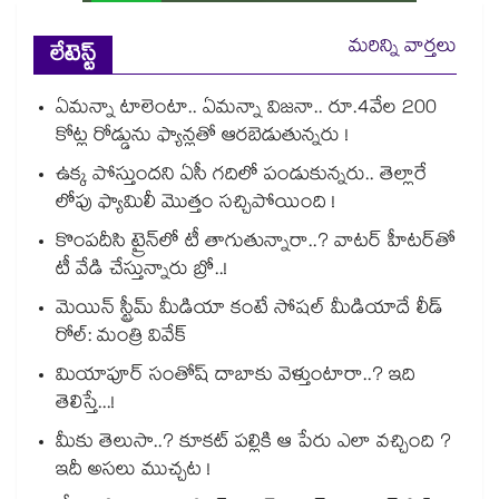
మరిన్ని వార్తలు
లేటెస్ట్
ఏమన్నా టాలెంటా.. ఏమన్నా విజనా.. రూ.4వేల 200
కోట్ల రోడ్డును ఫ్యాన్లతో ఆరబెడుతున్నరు !
ఉక్క పోస్తుందని ఏసీ గదిలో పండుకున్నరు.. తెల్లారే
లోపు ఫ్యామిలీ మొత్తం సచ్చిపోయింది !
కొంపదీసి ట్రైన్⁬లో టీ తాగుతున్నారా..? వాటర్ హీటర్⁭⁭తో
టీ వేడి చేస్తున్నారు బ్రో..!
మెయిన్ స్ట్రీమ్ మీడియా కంటే సోషల్ మీడియాదే లీడ్
రోల్: మంత్రి వివేక్
మియాపూర్ సంతోష్ దాబాకు వెళ్తుంటారా..? ఇది
తెలిస్తే...!
మీకు తెలుసా..? కూకట్ పల్లికి ఆ పేరు ఎలా వచ్చింది ?
ఇదీ అసలు ముచ్చట !