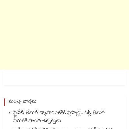
మరిన్ని వార్తలు
ప్రైవేట్ లేబుల్ వ్యాపారంలోకి ఫ్లిప్కార్ట్.. పిక్డ్ లేబుల్
పేరుతో సొంత ఉత్పత్తులు