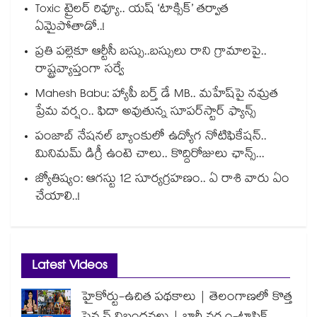
Toxic ట్రైలర్ రివ్యూ.. యష్ ‘టాక్సిక్’ తర్వాత
ఏమైపోతాడో..!
ప్రతి పల్లెకూ ఆర్టీసీ బస్సు..బస్సులు రాని గ్రామాలపై..
రాష్ట్రవ్యాప్తంగా సర్వే
Mahesh Babu: హ్యాపీ బర్త్ డే MB.. మహేష్‌పై నమ్రత
ప్రేమ వర్షం.. ఫిదా అవుతున్న సూపర్‌స్టార్ ఫ్యాన్స్
పంజాబ్ నేషనల్ బ్యాంకులో ఉద్యోగ నోటిఫికేషన్..
మినిమమ్ డిగ్రీ ఉంటె చాలు.. కొద్దిరోజులు ఛాన్స్...
జ్యోతిష్యం: ఆగస్టు 12 సూర్యగ్రహణం.. ఏ రాశి వారు ఏం
చేయాలి..!
Latest Videos
హైకోర్టు-ఉచిత పథకాలు | తెలంగాణలో కొత్త