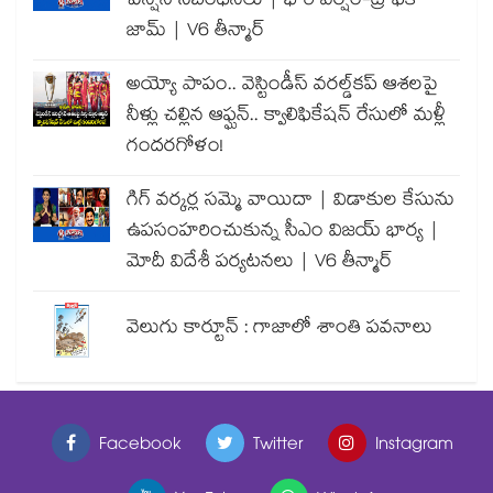
పెన్షన్ నిబంధనలు | భారీ వర్షం-ట్రాఫిక్
జామ్ | V6 తీన్మార్
అయ్యో పాపం.. వెస్టిండీస్ వరల్డ్‌కప్ ఆశలపై
నీళ్లు చల్లిన ఆఫ్ఘన్.. క్వాలిఫికేషన్ రేసులో మళ్లీ
గందరగోళం!
గిగ్ వర్కర్ల సమ్మె వాయిదా | విడాకుల కేసును
ఉపసంహరించుకున్న సీఎం విజయ్ భార్య |
మోదీ విదేశీ పర్యటనలు | V6 తీన్మార్
వెలుగు కార్టూన్ : గాజాలో శాంతి పవనాలు
Facebook
Twitter
Instagram