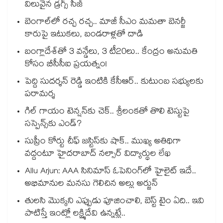
విలువైన డ్రగ్స్ సీజ్
బెంగాల్⁭లో రచ్చ రచ్చ.. మాజీ సీఎం మమతా బెనర్జీ
కారుపై ఇటుకలు, బండరాళ్లతో దాడి
బంగ్లాదేశ్⁬తో 3 వన్డేలు, 3 టీ20లు.. కేంద్రం అనుమతి
కోసం బీసీసీఐ ప్రయత్నం!
పెద్ది సుదర్శన్ రెడ్డి ఇంటికి కేసీఆర్.. కుటుంబ సభ్యులకు
పరామర్శ
గిల్ గాయం టెన్షన్‌కు చెక్.. శ్రీలంకతో తొలి టెస్టుపై
సస్పెన్స్‌కు ఎండ్?
సుప్రీం కోర్టు చీఫ్ జస్టిస్⁭కు షాక్.. ముఖ్య అతిథిగా
వద్దంటూ హైదరాబాద్ నల్సార్ విద్యార్థుల లేఖ
Allu Arjun: AAA సినిమాస్ ఓపెనింగ్‌లో హైలైట్ ఇదే..
అభిమానుల మనసు గెలిచిన అల్లు అర్జున్
తులసి మొక్కని ఎప్పుడు పూజించాలి, బెస్ట్ టైం ఏది.. ఇవి
పాటిస్తే ఇంట్లో లక్ష్మిదేవి ఉన్నట్లే..