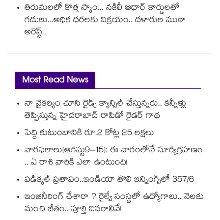
తిరుమలలో కొత్త స్కాం... నకిలీ ఆధార్ కార్డులతో
గదులు...అధిక ధరలకు విక్రయం.. దళారుల ముఠా
అరెస్ట్..
Most Read News
నా వైకల్యం చూసి రైడ్స్ క్యాన్సిల్ చేస్తున్నరు.. కన్నీళ్లు
తెప్పిస్తున్న హైదరాబాద్ రాపిడో రైడర్ గాథ
పెద్ది కుటుంబానికి రూ.2 కోట్ల 25 లక్షలు
వారఫలాలు(ఆగస్టు9–15): ఈ వారంలోనే సూర్యగ్రహణం
.. ఏ రాశి వారికి ఎలా ఉంటుంది!
పడిక్కల్‌‌ ప్రతాపం..ఇండియా తొలి ఇన్నింగ్స్‌‌లో 357/6
ఇంజినీరింగ్ చేశారా ? రైల్వే సంస్థలో ఉద్యోగాలు.. నెలకు
మంచి జీతం.. పూర్తి వివరాలివే!