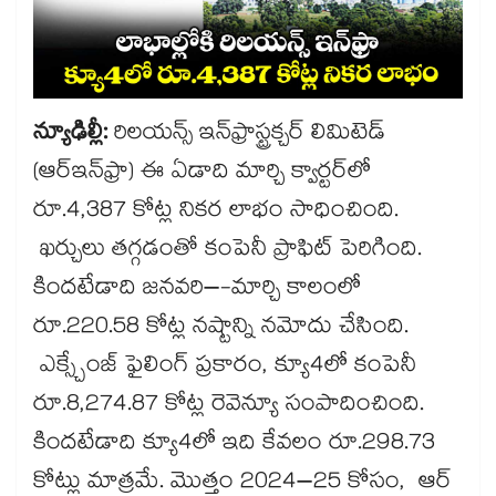
న్యూఢిల్లీ:
రిలయన్స్ ఇన్‌‌‌‌ఫ్రాస్ట్రక్చర్ లిమిటెడ్
(ఆర్‌‌‌‌‌‌‌‌ఇన్‌‌‌‌ఫ్రా) ఈ ఏడాది మార్చి క్వార్టర్‌‌‌‌లో
రూ.4,387 కోట్ల నికర లాభం సాధించింది.
ఖర్చులు తగ్గడంతో కంపెనీ ప్రాఫిట్ పెరిగింది.
కిందటేడాది జనవరి–-మార్చి కాలంలో
రూ.220.58 కోట్ల నష్టాన్ని నమోదు చేసింది.
ఎక్స్చేంజ్‌‌‌‌ ఫైలింగ్ ప్రకారం, క్యూ4లో కంపెనీ
రూ.8,274.87 కోట్ల రెవెన్యూ సంపాదించింది.
కిందటేడాది క్యూ4లో ఇది కేవలం రూ.298.73
కోట్లు మాత్రమే. మొత్తం 2024–25 కోసం, ఆర్‌‌‌‌‌‌‌‌