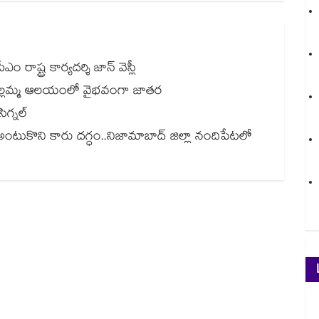
 రాష్ట్ర కార్యదర్శి జాన్ వెస్లీ
ల్లమ్మ ఆలయంలో వైభవంగా జాతర
ిగ్నల్
అంటుకొని కారు దగ్ధం..నిజామాబాద్ జిల్లా నందిపేటలో