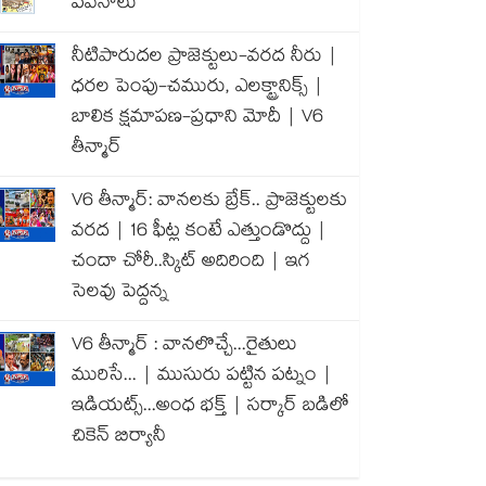
పవనాలు
నీటిపారుదల ప్రాజెక్టులు-వరద నీరు |
ధరల పెంపు-చమురు, ఎలక్ట్రానిక్స్ |
బాలిక క్షమాపణ-ప్రధాని మోదీ | V6
తీన్మార్
V6 తీన్మార్: వానలకు బ్రేక్.. ప్రాజెక్టులకు
వరద | 16 ఫీట్ల కంటే ఎత్తుండొద్దు |
చందా చోరీ..స్కిట్ అదిరింది | ఇగ
సెలవు పెద్దన్న
V6 తీన్మార్ : వానలొచ్చే...రైతులు
మురిసే... | ముసురు పట్టిన పట్నం |
ఇడియట్స్...అంధ భక్త్ | సర్కార్ బడిలో
చికెన్ బిర్యానీ