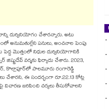
న్ని దుర్వినియోగం చేశారన్నారు. అటు
కంలో అనుమతుల్లేని పనులు, అంచనాల పెంపు
 పెద్ద మొత్తంలో నిధుల దుర్వినియోగానికి
‌‌‌‌‌ జిష్ణుదేవ్ వర్మకు ఫిర్యాదు చేశారు. 2023,
్లపూర్, కొల్లాపూర్​లో పాలమూరు రంగారెడ్డి
వాలు చేశారని, ఈ సందర్భంగా రూ.22.13 కోట్ల
నిపై విచారణ జరిపించి చర్యలు తీసుకోవాలని