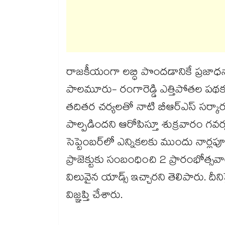
రాజకీయంగా లబ్ధి పొందడానికే ప్రజాధనా
పాలమూరు- రంగారెడ్డి ఎత్తిపోతల పథ
తదితర చర్యలతో నాటి బీఆర్ఎస్ సర్కారు
పాల్పడిందని ఆరోపిస్తూ శుక్రవారం గవర్నర్‌‌‌
సెప్టెంబర్‌‌‌‌‌‌‌‌లో ఎన్నికలకు ముందు నార
ప్రాజెక్టుకు సంబంధించి 2 ప్రారంభోత్స
విలువైన యాడ్స్ ఇచ్చారని తెలిపారు. దీ
విజ్ఞప్తి చేశారు.