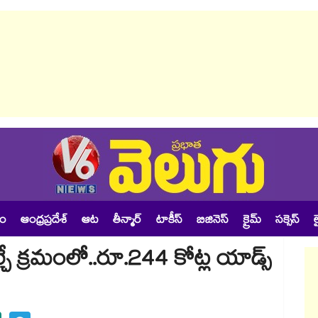
శం
ఆంధ్రప్రదేశ్
ఆట
తీన్మార్
టాకీస్
బిజినెస్
క్రైమ్
సక్సెస్
ల
్చే క్రమంలో..రూ.244 కోట్ల యాడ్స్