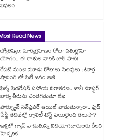
విఫలం
Most Read News
జ్యోతిష్యం: సూర్యగ్రహణం రోజు చతుర్గ్రహ
యోగం.. ఈ రాశుల వారికి జాక్ పాట్!
రేపటి నుంచి మూడు రోజులు సెలవులు : టూర్ల
ప్లానింగ్ లో సిటీ జనం బిజీ
ఫిల్మ్ ఫెడరేషన్ సహాయ నిరాకరణ.. జానీ మాస్టర్
భార్య తీరును ఎండగడుతూ లేఖ
ఫార్చ్యూన్ సన్‌ఫ్లవర్ ఆయిల్ వాడుతున్నారా.. ఫుడ్
సేఫ్టీ తనిఖీల్లో క్వాలిటీ టెస్ట్ ఫెయిలైంది తెలుసా?
ఇళ్లలో గ్యాస్ వాడుతున్న వినియోగదారులకు కీలక
హెచ్చరిక