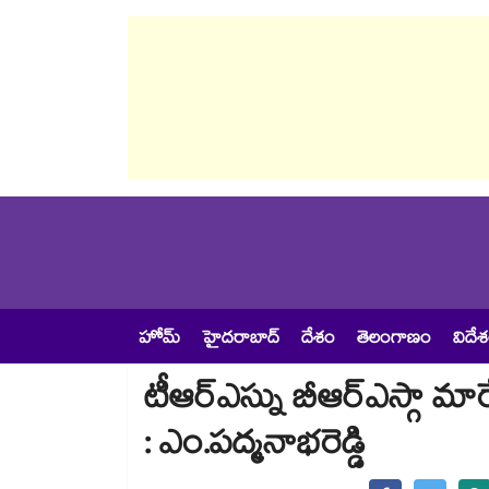
హోమ్
హైదరాబాద్
దేశం
తెలంగాణం
విదే
టీఆర్ఎస్ను బీఆర్ఎస్గా మార
: ఎం.పద్మనాభరెడ్డి