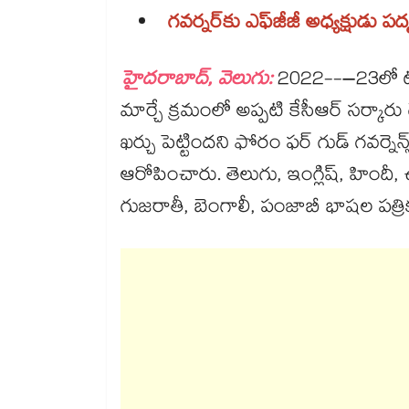
గవర్నర్​కు ఎఫ్‌‌జీజీ అధ్యక్షుడు పద్
హైదరాబాద్, వెలుగు:
2022--–23లో టీఆ
మార్చే క్రమంలో అప్పటి కేసీఆర్ సర్కారు
ఖర్చు పెట్టిందని ఫోరం ఫర్ గుడ్ గవర్నెన్స్ (ఎఫ్‌‌
ఆరోపించారు. తెలుగు, ఇంగ్లిష్, హిం
గుజరాతీ, బెంగాలీ, పంజాబీ భాషల పత్రిక