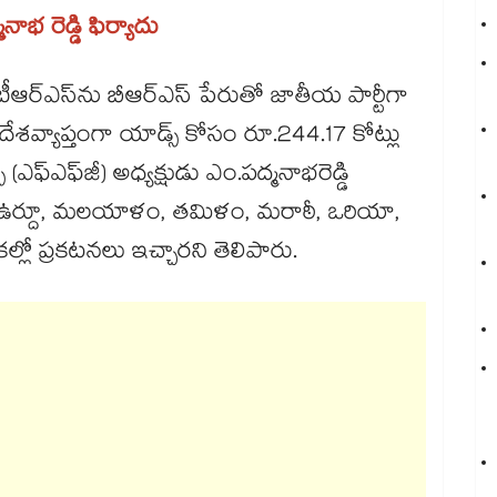
మనాభ రెడ్డి ఫిర్యాదు
ర్ఎస్​ను బీఆర్ఎస్ పేరుతో జాతీయ పార్టీగా
 దేశవ్యాప్తంగా యాడ్స్ కోసం రూ.244.17 కోట్లు
‌‌‌‌‌‌ఎఫ్‌‌‌‌‌‌‌‌జీ) అధ్యక్షుడు ఎం.పద్మనాభరెడ్డి
దీ, ఉర్దూ, మలయాళం, తమిళం, మరాఠీ, ఒరియా,
ల్లో ప్రకటనలు ఇచ్చారని తెలిపారు.