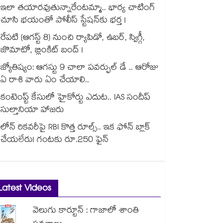
ఇలా తయారవుతున్నారేంటమ్మా.. భార్య చాటింగ్
చూసి భయంతో పోలీస్ స్టేషన్⁫కు భర్త !
రేపటి (ఆగస్ట్ 8) నుంచి ర్యాపిడో, ఉబర్, స్విగ్గీ,
జొమాటో, బ్లింకిట్ బంద్ !
జ్యోతిష్యం: ఆగస్టు 9 చాలా పవర్ఫుల్ డే .. ఆరోజు
ఏ రాశి వారు ఏం చేయాలి..
కంటెంప్ట్ కేసులో హైకోర్టు ఎదుట.. IAS సందీప్
సుల్తానియా హాజరు
లోన్ రికవరీపై RBI కొత్త రూల్స్.. ఇక ఫోన్ బ్లాక్
చేయలేరు! గంటకు రూ.250 ఫైన్
Latest Videos
వెలుగు కార్టూన్ : గాజాలో శాంతి