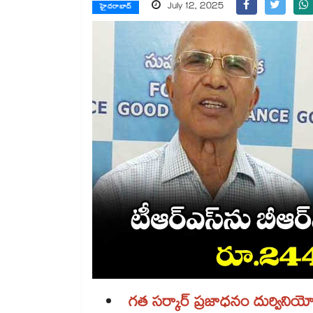
July 12, 2025
హైదరాబాద్
గత సర్కార్ ప్రజాధనం దుర్వినియ