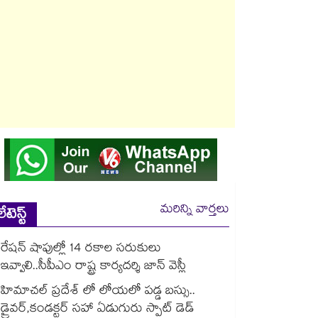
మరిన్ని వార్తలు
లేటెస్ట్
రేషన్ షాపుల్లో 14 రకాల సరుకులు
ఇవ్వాలి..సీపీఎం రాష్ట్ర కార్యదర్శి జాన్ వెస్లీ
హిమాచల్ ప్రదేశ్ లో లోయలో పడ్డ బస్సు..
డ్రైవర్,కండక్టర్ సహా ఏడుగురు స్పాట్ డెడ్