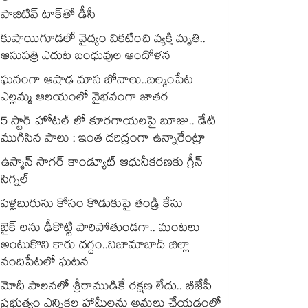
పాజిటివ్ టాక్⁬తో డీసీ
కుషాయిగూడలో వైద్యం వికటించి వ్యక్తి మృతి..
ఆసుపత్రి ఎదుట బంధువుల ఆందోళన
ఘనంగా ఆషాఢ మాస బోనాలు..బల్కంపేట
ఎల్లమ్మ ఆలయంలో వైభవంగా జాతర
5 స్టార్ హోటల్ లో కూరగాయలపై బూజు.. డేట్
ముగిసిన పాలు : ఇంత దరిద్రంగా ఉన్నారేంట్రా
ఉస్మాన్ సాగర్ కాండ్యూట్ ఆధునీకరణకు గ్రీన్
సిగ్నల్
పళ్లబురుసు కోసం కొడుకుపై తండ్రి కేసు
బైక్ లను ఢీకొట్టి పారిపోతుండగా.. మంటలు
అంటుకొని కారు దగ్ధం..నిజామాబాద్ జిల్లా
నందిపేటలో ఘటన
మోదీ పాలనలో శ్రీరాముడికే రక్షణ లేదు.. బీజేపీ
ప్రభుత్వం ఎన్నికల హామీలను అమలు చేయడంలో