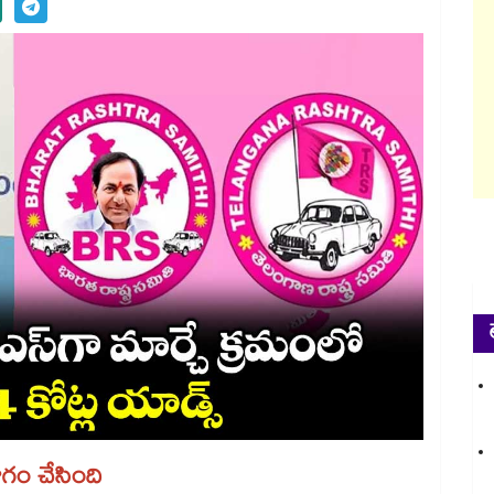
ోగం చేసింది