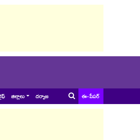
ైఫ్
జిల్లాలు
దర్వాజ
ఈ-పేపర్