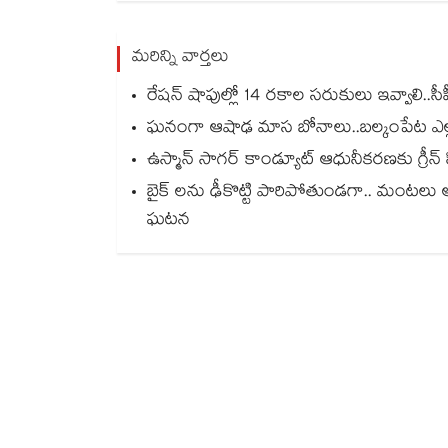
మరిన్ని వార్తలు
రేషన్ షాపుల్లో 14 రకాల సరుకులు ఇవ్వాలి..సీపీఎం
ఘనంగా ఆషాఢ మాస బోనాలు..బల్కంపేట ఎ
ఉస్మాన్ సాగర్ కాండ్యూట్ ఆధునీకరణకు గ్రీన్ స
బైక్ లను ఢీకొట్టి పారిపోతుండగా.. మంటలు 
ఘటన