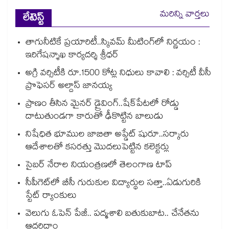
మరిన్ని వార్తలు
లేటెస్ట్
తాగునీటికే ప్రయారిటీ..స్కివమ్ మీటింగ్‌‌‌‌‌‌‌‌‌‌‌‌‌‌‌‌లో నిర్ణయం :
ఇరిగేషన్శాఖ కార్యదర్శి శ్రీధర్
అగ్రి వర్సిటీకి రూ.1500 కోట్ల నిధులు కావాలి : వర్సిటీ వీసీ
ప్రొఫెసర్ అల్దాస్ జానయ్య
ప్రాణం తీసిన మైనర్‌‌ డ్రైవింగ్‌..షేక్‌పేటలో రోడ్డు
దాటుతుండగా కారుతో ఢీకొట్టిన బాలుడు
నిషేధిత భూముల జాబితా అప్డేట్ షురూ..సర్కారు
ఆదేశాలతో కసరత్తు మొదలుపెట్టిన కలెక్టర్లు
సైబర్ నేరాల నియంత్రణలో తెలంగాణ టాప్‌‌‌‌‌‌‌‌‌‌‌‌‌‌‌‌
సీపీగెట్‌‌‌‌‌‌‌‌‌‌‌‌‌‌‌‌లో బీసీ గురుకుల విద్యార్థుల సత్తా..ఏడుగురికి
స్టేట్‌‌‌‌‌‌‌‌‌‌‌‌‌‌‌‌ ర్యాంకులు
వెలుగు ఓపెన్ పేజీ.. పద్మశాలి బతుకుబాట.. చేనేతను
ఆదరిద్దాం