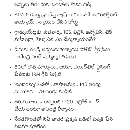
అప్పులు తీరేందుకు సలహాలు కోరిన టెక్కీ
ATMలో డబ్బు డ్రా చేస్తే క్యాష్ రాకుండానే అకౌంట్లో కట్
అయ్యాయ్.. న్యాయం చేసిన కోర్టు
గ్రాడ్యుయేట్లకు శుభవార్త.. TCS, విప్రో, ఇన్ఫోసిస్, టెక్
మహీంద్రా, హెచ్సీఎల్ ఏం చేస్తున్నాయంటే?
ప్రేమకు తండ్రి అడ్డుపడుతున్నాడని పోలీస్ స్టేషన్⁪కు
రాజేంద్ర నగర్ ఎమ్మెల్యే కొడుకు !
5Gలో కొత్త మార్పులు.. జియో, ఎయిర్‌టెల్ స్లైసింగ్
సేవలకు TRAI గ్రీన్ సిగ్నల్
‘ఇందిరమ్మ’ నీడలో.. వాసాలమర్రి.. 143 ఇండ్లు
మంజూరు.. 78 ఇండ్లు కంప్లీట్
తిరుగుబాటు మొదలైంది : E20 పెట్రోల్ బంద్
చేయాలంటూ అసెంబ్లీ తీర్మానం
నేరడిగొండలో సినీ జాతర..ప్రకృతి ఒడిలో విశ్వక్ సేన్
సినిమా షూటింగ్