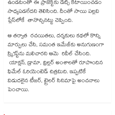
ఉండటంతో ఈ ప్రాజెక్ట్‌‌కు డేట్స్ కేటాయించడం
సాధ్యపడలేదని తెలిసింది. దీంతో సాయి పల్లవి
ప్లేస్‌‌లోకే తానొచ్చినట్టు చెప్పింది.
ఆ తర్వాత రచయితలు, దర్శకులు కథలో కొన్ని
మార్పులు చేసి, సమంత ఇమేజ్‌‌కు అనుగుణంగా
స్క్రిప్ట్‌‌ను మలిచారని ఆమె రివీల్ చేసింది.
యాక్షన్, డ్రామా, థ్రిల్లర్ అంశాలతో రూపొందిన
ఫిమేల్ ఓరియెంటెడ్ చిత్రమిది. ఇప్పటికే
విడుదలైన టీజర్, ట్రైలర్ సినిమాపై అంచనాలు
పెంచాయి.