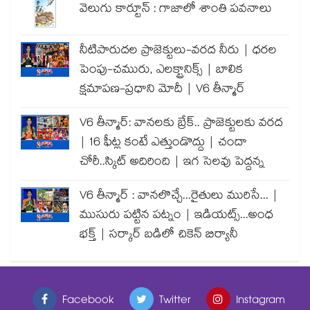
వెలుగు కార్టూన్ : గాజాలో శాంతి పవనాలు
నీటిపారుదల ప్రాజెక్టులు-వరద నీరు | ధరల
పెంపు-చమురు, ఎలక్ట్రానిక్స్ | బాలిక
క్షమాపణ-ప్రధాని మోదీ | V6 తీన్మార్
V6 తీన్మార్: వానలకు బ్రేక్.. ప్రాజెక్టులకు వరద
| 16 ఫీట్ల కంటే ఎత్తుండొద్దు | చందా
చోరీ..స్కిట్ అదిరింది | ఇగ సెలవు పెద్దన్న
V6 తీన్మార్ : వానలొచ్చే...రైతులు మురిసే... |
ముసురు పట్టిన పట్నం | ఇడియట్స్...అంధ
భక్త్ | సర్కార్ బడిలో చికెన్ బిర్యానీ
Facebook
Twitter
Instagram