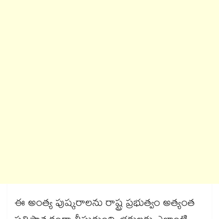
ఈ అంత్య పుష్కరాలను రాష్ట్ర ప్రభుత్వం అత్యంత