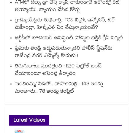
ATMలో డబ్బు డ్రా చేస్తే క్యాష్ రాకుండానే అకౌంట్లో కట్
అయ్యాయ్.. న్యాయం చేసిన కోర్టు
గ్రాడ్యుయేట్లకు శుభవార్త.. TCS, విప్రో, ఇన్ఫోసిస్, టెక్
మహీంద్రా, హెచ్సీఎల్ ఏం చేస్తున్నాయంటే?
ఆర్టీసీలో జూనియర్ అసిస్టెంట్‌‌ పోస్టుల భర్తీకి గ్రీన్‌‌ సిగ్నల్
ప్రేమకు తండ్రి అడ్డుపడుతున్నాడని పోలీస్ స్టేషన్⁪కు
రాజేంద్ర నగర్ ఎమ్మెల్యే కొడుకు !
తిరుగుబాటు మొదలైంది : E20 పెట్రోల్ బంద్
చేయాలంటూ అసెంబ్లీ తీర్మానం
‘ఇందిరమ్మ’ నీడలో.. వాసాలమర్రి.. 143 ఇండ్లు
మంజూరు.. 78 ఇండ్లు కంప్లీట్
Latest Videos