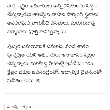
సౌకర్యార్థం అధికారులు అన్ని వసతులను సిద్ధం
చేస్తున్నారు.విశాలమైన వాహన పార్కింగ్ స్థలాలు,
అవసరమైన తాగునీటి వసతులు, మరుగుదొడ్ల
నిర్మాణాలు పూర్తి కావస్తున్నాయి.
పుష్కర సమయానికి పనులన్నీ వంద శాతం
పూర్తవుతాయని అధికారులు ఆశాభావం వ్యక్తం
చేస్తున్నారు. మరికొద్ది రోజుల్లో త్రివేణి సంగమ
క్షేత్రం భక్తుల జనసంద్రంతో, ఆధ్యాత్మిక చైతన్యంతో
పునీతం కానుంది.
మరిన్ని వార్తలు