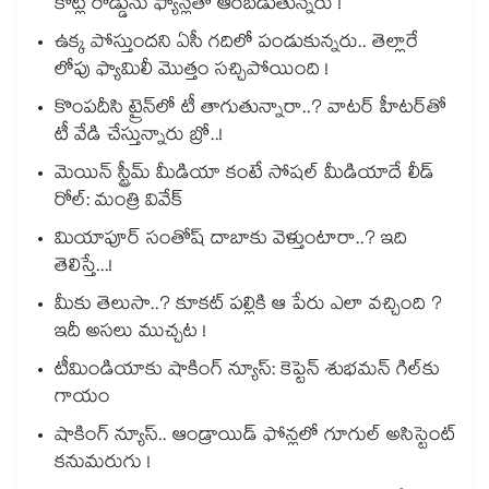
కోట్ల రోడ్డును ఫ్యాన్లతో ఆరబెడుతున్నరు !
ఉక్క పోస్తుందని ఏసీ గదిలో పండుకున్నరు.. తెల్లారే
లోపు ఫ్యామిలీ మొత్తం సచ్చిపోయింది !
కొంపదీసి ట్రైన్⁬లో టీ తాగుతున్నారా..? వాటర్ హీటర్⁭⁭తో
టీ వేడి చేస్తున్నారు బ్రో..!
మెయిన్ స్ట్రీమ్ మీడియా కంటే సోషల్ మీడియాదే లీడ్
రోల్: మంత్రి వివేక్
మియాపూర్ సంతోష్ దాబాకు వెళ్తుంటారా..? ఇది
తెలిస్తే...!
మీకు తెలుసా..? కూకట్ పల్లికి ఆ పేరు ఎలా వచ్చింది ?
ఇదీ అసలు ముచ్చట !
టీమిండియాకు షాకింగ్ న్యూస్: కెప్టెన్ శుభమన్ గిల్‎కు
గాయం
షాకింగ్ న్యూస్.. ఆండ్రాయిడ్ ఫోన్లలో గూగుల్ అసిస్టెంట్
కనుమరుగు !