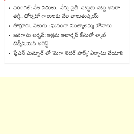
వరంగల్‍: నేల వదులు.. వేర్లు పైకి!..చెట్టుకు చెట్టు ఆసరా
తగ్గి.. టోర్నడో గాలులకు నేల వాలుతున్నయ్
తొర్రూరు, వెలుగు : ఘనంగా ముత్యాలమ్మ బోనాలు
జనగామ అర్బన్: అక్రమ అబార్షన్ కేసులో ల్యాబ్
టెక్నీషియన్ అరెస్ట్
స్టేషన్ ఘన్పూర్ లో ‘మెగా లెదర్ పార్క్’ ఏర్పాటు చేయాలి