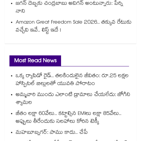
జగన్ దెబ్బకు చంద్రబాబు అవిగన్ అంటున్నారు: పేర్ని
నాని
Amazon Great Freedom Sale 2026.. తక్కువ రేటుకు
వచ్చేవి ఇవే.. లిస్ట్ ఇదే !
Most Read News
ఒక్క ర్యాపిడో రైడ్.. తలకిందులైన జీవితం: రూ.25 లక్షల
హాస్పిటల్ బిల్లులతో యువతి పోరాటం
అమ్మవారి ముందు ఎలాంటి డ్రామాలు చేయలేదు: జోగిని
శ్యామల
జీతం లక్షా 60వేలు.. కట్టాల్సిన EMIలు లక్షా 85వేలు..
అప్పులు తీరేందుకు సలహాలు కోరిన టెక్కీ
మహబూబ్నగర్: పాము కాదు.. చేపే