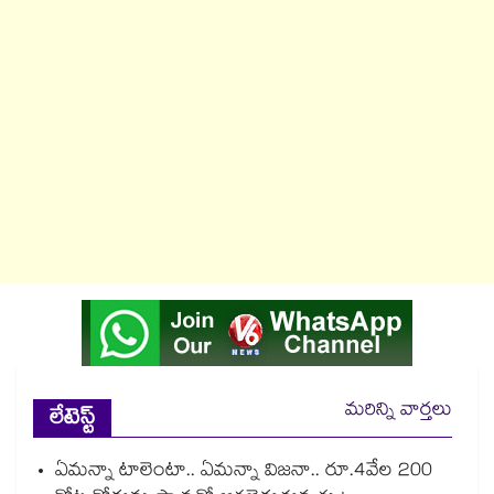
మరిన్ని వార్తలు
లేటెస్ట్
ఏమన్నా టాలెంటా.. ఏమన్నా విజనా.. రూ.4వేల 200