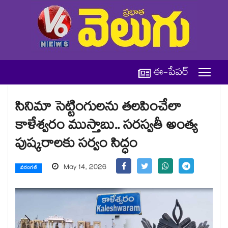
ఈ-పేపర్
సినిమా సెట్టింగులను తలపించేలా
కాళేశ్వరం ముస్తాబు.. సరస్వతీ అంత్య
పుష్కరాలకు సర్వం సిద్ధం
May 14, 2026
వరంగల్