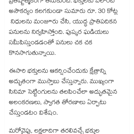
ప్రతిష్టాత్మకంగా తీసుకుంది. భక్తులకు ఎలాంటి
అసౌకర్యం కలగకుండా సుమారు రూ. 30 కోట్ల
నిధులను మంజూరు చేసి, యుద్ధ ప్రాతిపదికన
పనులను నిర్వహిస్తోంది. పుష్కర ఘడియలు
సమీపిస్తుండడంతో పనులు చక చక
కొనసాగుతున్నాయి.
ఈసారి భక్తులను ఆకర్షించేందుకు క్షేత్రాన్ని
అద్భుతంగా ముస్తాబు చేస్తున్నారు. ముఖ్యంగా
సినిమా సెట్టింగులను తలపించేలా అద్భుతమైన
అలంకరణలు, స్వాగత తోరణాలు ఏర్పాటు
చేస్తుండటం విశేషం.
మరోవైపు, లక్షలాదిగా తరలివచ్చే భక్తుల