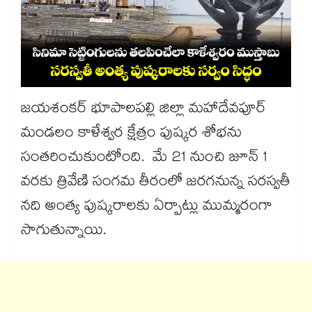
జయశంకర్ భూపాలపల్లి జిల్లా మహాదేవపూర్
మండలం కాళేశ్వర క్షేత్రం పుష్కర శోభను
సంతరించుకుంటోంది. మే 21 నుంచి జూన్ 1
వరకు త్రివేణి సంగమ తీరంలో జరగనున్న సరస్వతీ
నది అంత్య పుష్కరాలకు ఏర్పాట్లు ముమ్మరంగా
సాగుతున్నాయి.