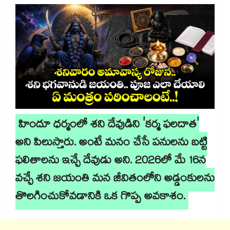
హిందూ ధర్మంలో శని దేవుడిని 'కర్మ ఫలదాత'
అని పిలుస్తారు. అంటే మనం చేసే పనులను బట్టి
ఫలితాలను ఇచ్చే దేవుడు అని. 2026లో మే 16న
వచ్చే శని జయంతి మన జీవితంలోని అడ్డంకులను
తొలగించుకోవడానికి ఒక గొప్ప అవకాశం.