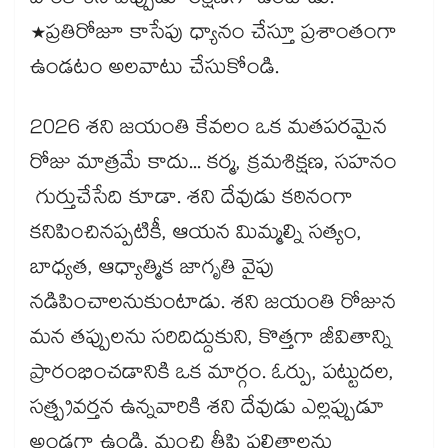
వారికి శని ఎప్పుడూ రక్షణగా ఉంటాడు.
*ప్రతిరోజూ కాసేపు ధ్యానం చేస్తూ ప్రశాంతంగా
ఉండటం అలవాటు చేసుకోండి.
2026 శని జయంతి కేవలం ఒక మతపరమైన
రోజు మాత్రమే కాదు... కర్మ, క్రమశిక్షణ, సహనం
గుర్తుచేసేది కూడా. శని దేవుడు కఠినంగా
కనిపించినప్పటికీ, ఆయన మిమ్మల్ని సత్యం,
బాధ్యత, ఆధ్యాత్మిక జాగృతి వైపు
నడిపించాలనుకుంటాడు. శని జయంతి రోజున
మన తప్పులను సరిదిద్దుకుని, కొత్తగా జీవితాన్ని
ప్రారంభించడానికి ఒక మార్గం. ఓర్పు, పట్టుదల,
సత్ప్రవర్తన ఉన్నవారికి శని దేవుడు ఎల్లప్పుడూ
అండగా ఉండి, మంచి తీపి ఫలితాలను