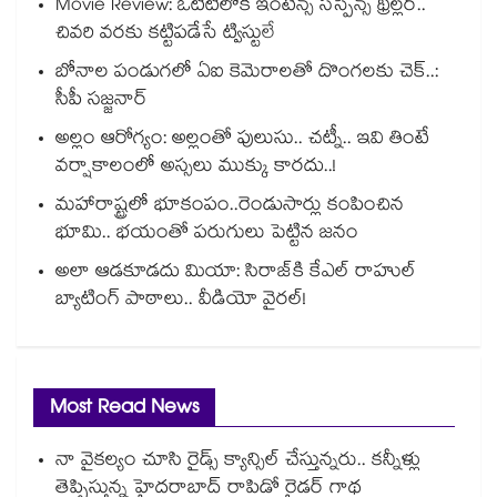
Movie Review: ఓటీటీలోకి ఇంటెన్స్ సస్పెన్స్ థ్రిల్లర్..
చివరి వరకు కట్టిపడేసే ట్విస్టులే
బోనాల పండుగలో ఏఐ కెమెరాలతో దొంగలకు చెక్..:
సీపీ సజ్జనార్
అల్లం ఆరోగ్యం: అల్లంతో పులుసు.. చట్నీ.. ఇవి తింటే
వర్షాకాలంలో అస్సలు ముక్కు కారదు..!
మహారాష్ట్రలో భూకంపం..రెండుసార్లు కంపించిన
భూమి.. భయంతో పరుగులు పెట్టిన జనం
అలా ఆడకూడదు మియా: సిరాజ్‌కి కేఎల్ రాహుల్
బ్యాటింగ్ పాఠాలు.. వీడియో వైరల్!
Most Read News
నా వైకల్యం చూసి రైడ్స్ క్యాన్సిల్ చేస్తున్నరు.. కన్నీళ్లు
తెప్పిస్తున్న హైదరాబాద్ రాపిడో రైడర్ గాథ