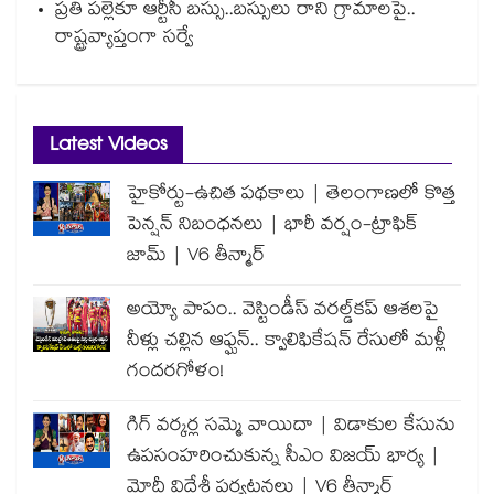
ప్రతి పల్లెకూ ఆర్టీసీ బస్సు..బస్సులు రాని గ్రామాలపై..
రాష్ట్రవ్యాప్తంగా సర్వే
Latest Videos
హైకోర్టు-ఉచిత పథకాలు | తెలంగాణలో కొత్త
పెన్షన్ నిబంధనలు | భారీ వర్షం-ట్రాఫిక్
జామ్ | V6 తీన్మార్
అయ్యో పాపం.. వెస్టిండీస్ వరల్డ్‌కప్ ఆశలపై
నీళ్లు చల్లిన ఆఫ్ఘన్.. క్వాలిఫికేషన్ రేసులో మళ్లీ
గందరగోళం!
గిగ్ వర్కర్ల సమ్మె వాయిదా | విడాకుల కేసును
ఉపసంహరించుకున్న సీఎం విజయ్ భార్య |
మోదీ విదేశీ పర్యటనలు | V6 తీన్మార్