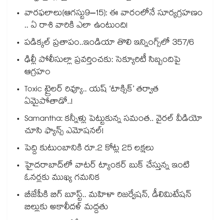
వారఫలాలు(ఆగస్టు9–15): ఈ వారంలోనే సూర్యగ్రహణం
.. ఏ రాశి వారికి ఎలా ఉంటుంది!
పడిక్కల్‌‌ ప్రతాపం..ఇండియా తొలి ఇన్నింగ్స్‌‌లో 357/6
ఢిల్లీ పోలీసుల్లా ప్రవర్తించకు: సెక్యూరిటీ సిబ్బందిపై
ఆగ్రహం
Toxic ట్రైలర్ రివ్యూ.. యష్ ‘టాక్సిక్’ తర్వాత
ఏమైపోతాడో..!
Samantha: కన్నీళ్లు పెట్టుకున్న సమంత.. వైరల్ వీడియో
చూసి ఫ్యాన్స్ ఎమోషనల్!
పెద్ది కుటుంబానికి రూ.2 కోట్ల 25 లక్షలు
హైదరాబాద్⁪లో వాటర్ ట్యాంకర్ బుక్ చేస్తున్న ఇంటి
ఓనర్లకు ముఖ్య గమనిక
బీజేపీకి బిగ్ బూస్ట్.. మహిళా రిజర్వేషన్, డీలిమిటేషన్
బిల్లుకు అకాలీదళ్ మద్దతు