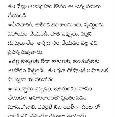
శని దేవుని అనుగ్రహం కోసం ఈ చిన్న పనులు
చేయండి:
*పేదవారికి, శారీరక వికలాంగులకు, వృద్దులకు
సహాయం చేయండి. పాత చెప్పులు, నల్లని
దుస్తులు లేదా అన్నదానం చేయడం వల్ల శని
ప్రసన్నమవుతాడు.
*నల్ల కుక్కలకు లేదా కాకులకు, జంతువులకు
ఆహారం పెట్టండి. శని గ్రహ దోషానికి ఇదొక ఒక
సాంప్రదాయ పరిహారం.
* అబద్ధాలు చెప్పడం, ఇతరులను మోసం
చేయడం, అహంకారంతో ప్రవర్తించడం
మానుకోవాలి. ఎవరైతే నిజాయితీగా ఉంటారో