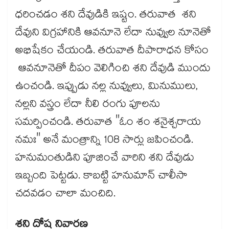
ధరించడం శని దేవుడికి ఇష్టం. తరువాత శని
దేవుని విగ్రహానికి ఆవనూనె లేదా నువ్వుల నూనెతో
అభిషేకం చేయండి. తరువాత దీపారాధన కోసం
ఆవనూనెతో దీపం వెలిగించి శని దేవుడి ముందు
ఉంచండి. ఇప్పుడు నల్ల నువ్వులు, మినుములు,
నల్లని వస్త్రం లేదా నీలి రంగు పూలను
సమర్పించండి. తరువాత "ఓం శం శనైశ్చరాయ
నమః" అనే మంత్రాన్ని 108 సార్లు జపించండి.
హనుమంతుడిని పూజించే వారిని శని దేవుడు
ఇబ్బంది పెట్టడు. కాబట్టి హనుమాన్ చాలీసా
చదవడం చాలా మంచిది.
శని దోష నివారణ