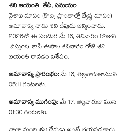
శని జయంతి తేదీ, సమయం
వైశాఖ మాసం (కొన్ని ప్రాంతాల్లో జ్యేష్ఠ మాసం)
అమావాస్య నాడు శని దేవుడు జన్మించాడు.
2026లో ఈ పండుగ మే 16, శనివారం రోజున
వస్తుంది. కానీ ఈసారి శనివారం రోజే శని
జయంతి రావడం విశేషం.
అమావాస్య ప్రారంభం:
మే 16, తెల్లవారుజామున
05:11 గంటలకు.
అమావాస్య ముగింపు:
మే 17, తెల్లవారుజామున
01:30 గంటలకు.
చాలా మంది శని దేవుడు అంటే భయపడతారు.