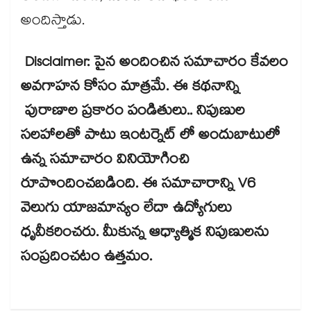
అందిస్తాడు.
Disclaimer: పైన అందించిన సమాచారం కేవలం
అవగాహన కోసం మాత్రమే. ఈ కథనాన్ని
పురాణాల ప్రకారం పండితులు.. నిపుణుల
సలహాలతో పాటు ఇంటర్నెట్ లో అందుబాటులో
ఉన్న సమాచారం వినియోగించి
రూపొందించబడింది. ఈ సమాచారాన్ని V6
వెలుగు యాజమాన్యం లేదా ఉద్యోగులు
ధృవీకరించరు. మీకున్న ఆధ్యాత్మిక నిపుణులను
సంప్రదించటం ఉత్తమం.