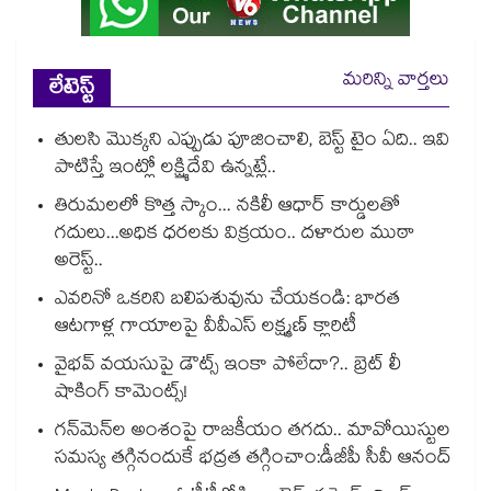
మరిన్ని వార్తలు
లేటెస్ట్
తులసి మొక్కని ఎప్పుడు పూజించాలి, బెస్ట్ టైం ఏది.. ఇవి
పాటిస్తే ఇంట్లో లక్ష్మిదేవి ఉన్నట్లే..
తిరుమలలో కొత్త స్కాం... నకిలీ ఆధార్ కార్డులతో
గదులు...అధిక ధరలకు విక్రయం.. దళారుల ముఠా
అరెస్ట్..
ఎవరినో ఒకరిని బలిపశువును చేయకండి: భారత
ఆటగాళ్ల గాయాలపై వీవీఎస్ లక్ష్మణ్ క్లారిటీ
వైభవ్ వయసుపై డౌట్స్ ఇంకా పోలేదా?.. బ్రెట్ లీ
షాకింగ్ కామెంట్స్!
గన్⁭మెన్⁭ల అంశంపై రాజకీయం తగదు.. మావోయిస్టుల
సమస్య తగ్గినందుకే భద్రత తగ్గించాం:డీజీపీ సీవీ ఆనంద్