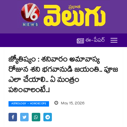
ఈ-పేపర్
జ్యోతిష్యం : శనివారం అమావాస్య
రోజున శని భగవానుడి జయంతి.. పూజ
ఎలా చేయాలి.. ఏ మంత్రం
పఠించాలంటే..!
May 15, 2026
ASTROLOGY - HOROSCOPE