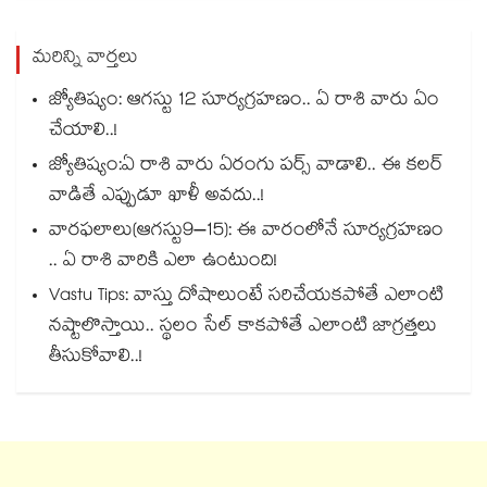
మరిన్ని వార్తలు
జ్యోతిష్యం: ఆగస్టు 12 సూర్యగ్రహణం.. ఏ రాశి వారు ఏం
చేయాలి..!
జ్యోతిష్యం:ఏ రాశి వారు ఏరంగు పర్స్ వాడాలి.. ఈ కలర్
వాడితే ఎప్పుడూ ఖాళీ అవదు..!
వారఫలాలు(ఆగస్టు9–15): ఈ వారంలోనే సూర్యగ్రహణం
.. ఏ రాశి వారికి ఎలా ఉంటుంది!
Vastu Tips: వాస్తు దోషాలుంటే సరిచేయకపోతే ఎలాంటి
నష్టాలొస్తాయి.. స్థలం సేల్ కాకపోతే ఎలాంటి జాగ్రత్తలు
తీసుకోవాలి..!