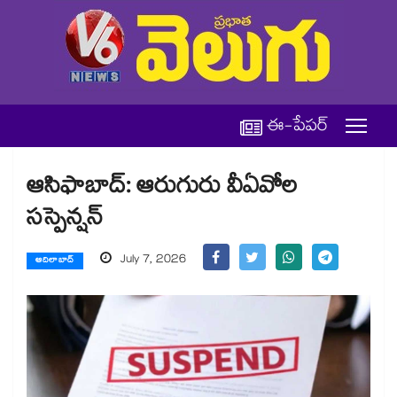
ఈ-పేపర్
ఆసిఫాబాద్: ఆరుగురు వీఏవోల
సస్పెన్షన్
July 7, 2026
ఆదిలాబాద్