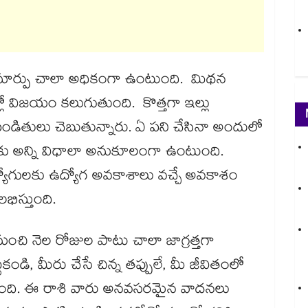
 మార్పు చాలా అధికంగా ఉంటుంది. మిథన
ో విజయం కలుగుతుంది. కొత్తగా ఇల్లు
పండితులు చెబుతున్నారు. ఏ పని చేసినా అందులో
ు అన్ని విధాలా అనుకూలంగా ఉంటుంది.
ుద్యోగులకు ఉద్యోగ అవకాశాలు వచ్చే అవకాశం
భిస్తుంది.
ుంచి నెల రోజుల పాటు చాలా జాగ్రత్తగా
డి, మీరు చేసే చిన్న తప్పులే, మీ జీవితంలో
ఉంది. ఈ రాశి వారు అనవసరమైన వాదనలు