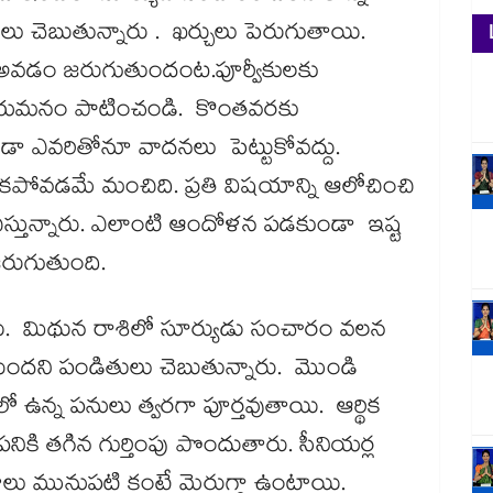
లు చెబుతున్నారు . ఖర్చులు పెరుగుతాయి.
అవడం జరుగుతుందంట.పూర్వీకులకు
 సంయమనం పాటించండి. కొంతవరకు
కూడా ఎవరితోనూ వాదనలు పెట్టుకోవద్దు.
ట్టకపోవడమే మంచిది. ప్రతి విషయాన్ని ఆలోచించి
ిస్తున్నారు. ఎలాంటి ఆందోళన పడకుండా ఇష్ట
జరుగుతుంది.
డు. మిథున రాశిలో సూర్యుడు సంచారం వలన
ుందని పండితులు చెబుతున్నారు. మొండి
ఉన్న పనులు త్వరగా పూర్తవుతాయి. ఆర్థిక
ికి తగిన గుర్తింపు పొందుతారు. సీనియర్ల
లు మునుపటి కంటే మెరుగ్గా ఉంటాయి.