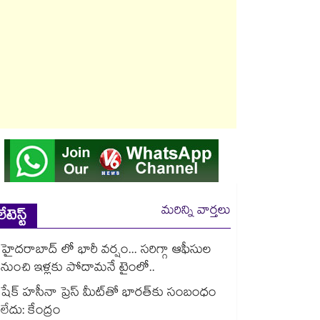
మరిన్ని వార్తలు
లేటెస్ట్
హైదరాబాద్ లో భారీ వర్షం... సరిగ్గా ఆఫీసుల
నుంచి ఇళ్లకు పోదామనే టైంలో..
షేక్ హసీనా ప్రెస్ మీట్‎తో భారత్‎కు సంబంధం
లేదు: కేంద్రం