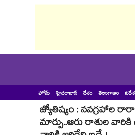
హోమ్
హైదరాబాద్
దేశం
తెలంగాణం
విదే
జ్యోతిష్యం : నవగ్రహాల రా
మార్పు..ఆరు రాశుల వారికి 