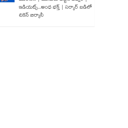
ఇడియట్స్...అంధ భక్త్ | సర్కార్ బడిలో
చికెన్ బిర్యానీ