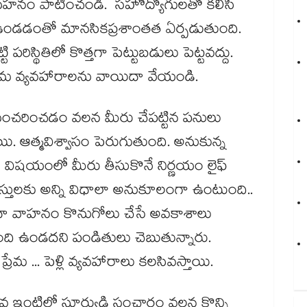
 .. సహనం పాటించండి. సహోద్యోగులతో కలిసి
ఉండడంతో మానసికప్రశాంతత ఏర్పడుతుంది.
 పరిస్థితిలో కొత్తగా పెట్టుబడులు పెట్టవద్దు.
ప్రేమ వ్యవహారాలను వాయిదా వేయండి.
సంచరించడం వలన మీరు చేపట్టిన పనులు
. ఆత్మవిశ్వాసం పెరుగుతుంది. అనుకున్న
​ విషయంలో మీరు తీసుకొనే నిర్ణయం లైఫ్​
రస్తులకు అన్ని విధాలా అనుకూలంగా ఉంటుంది..
లేదా వాహనం కొనుగోలు చేసే అవకాశాలు
బంది ఉండదని పండితులు చెబుతున్నారు.
్రేమ ... పెళ్లి వ్యవహారాలు కలసివస్తాయి.
డవ ఇంటిలో సూర్యుడి సంచారం వలన కొన్ని