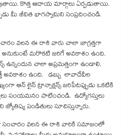
ుతాయి. కొత్త ఆదాయ మార్గాలు ఏర్పడుతాయి.
ుడు మీ జీవిత భాగస్వామిని సంప్రదించండి.
ారం వలన ఈ రాశి వారు చాలా జాగ్రత్తగా
 అనుకుంటే మరొకటి జరిగే అవకాశం ఉంది.
ాన్స్​ ఉన్నందున చాలా అప్రమత్తంగా ఉండాలి.
ెత్తే అవకాశం ఉంది. డబ్బు లావాదేవీల
ఆన్​ లైన్​ ట్రాన్సాక్షన్స్​ జరిపేటప్పుడు ఒకటికి
ారస్తులు సంయమనం పాటించండి. ఉద్యోగస్తులు
ోతిష్య పండితులు సూచిస్తున్నారు.
లో సంచారం వలన ఈ రాశి వారికి సమాజంలో