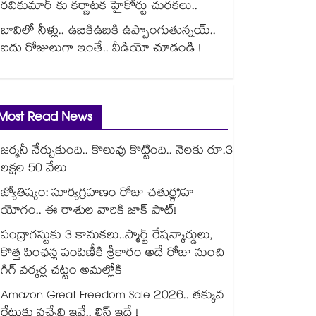
రవికుమార్ కు కర్ణాటక హైకోర్టు చురకలు..
బావిలో నీళ్లు.. ఉబికిఉబికి ఉప్పొంగుతున్నయ్..
ఐదు రోజులుగా ఇంతే.. వీడియో చూడండి !
Most Read News
జర్మనీ నేర్చుకుంది.. కొలువు కొట్టింది.. నెలకు రూ.3
లక్షల 50 వేలు
జ్యోతిష్యం: సూర్యగ్రహణం రోజు చతుర్గ్రహ
యోగం.. ఈ రాశుల వారికి జాక్ పాట్!
పంద్రాగస్టుకు 3 కానుకలు..స్మార్ట్ రేషన్కార్డులు,
కొత్త పింఛన్ల పంపిణీకి శ్రీకారం అదే రోజు నుంచి
గిగ్ వర్కర్ల చట్టం అమల్లోకి
Amazon Great Freedom Sale 2026.. తక్కువ
రేటుకు వచ్చేవి ఇవే.. లిస్ట్ ఇదే !