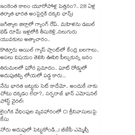
ఇంకెంత కాలం యూరోపోళ్ల పెత్తనం?.. 28 ఏళ్ల
తర్వాత భారత అంపైర్లకి దక్కని ఛాన్స్!
జగిత్యాల జిల్లాలో గ్యాంగ్ రేప్.. మహిళను డబుల్
బెడ్ రూమ్ ఇళ్లలోకి తీసుకెళ్లి..నలుగురు
యువకులు అత్యాచారం..
కొత్తూరు ఆయిల్ గ్యాస్⁪ ప్లాంట్⁫లో కేంద్ర బలగాలు..
అసలు విషయం తెలిసి ఊపిరి పీల్చుకున్న జనం
తిరుమలలో ఘోర ప్రమాదం.. ఘాట్ రోడ్డులో
అదుపుతప్పి లోయలో పడ్డ కారు...
నేను భారత జట్టుకు సెట్ కాదేమో.. అందుకే నాకు
చోటు దక్కడం లేదా?.. సర్ఫరాజ్ ఖాన్ ఎమోషనల్
పోస్ట్ వైరల్!
లైంగిక వేధింపుల వ్యవహారంలో CI శ్రీనివాసులుపై
కేసు
నోరు అదుపులో పెట్టుకోండి...! బీజేపీ ఎమ్మెల్సీ