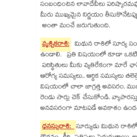
సంబంధించిన లావాదేవీలు పరిష్కారమవ
మీరు ముఖ్యమైన నిర్ణయం తీసుకొనేటప్ప
అంతా మంచే జరుగుతుంది.
వృశ్చికరాశి:
మిథున రాశిలో సూర్య సంచ
ఉండాలి. ప్రతి విషయంలో కూడా ఒకటి
పరిస్థితులు మీకు వ్యతిరేకంగా మారే ఛ
ఆరోగ్య సమస్యలు.. ఆర్థిక సమస్యలు తల
విషయంలో చాలా జాగ్రత్త అవసరం. ముఖ్యంగా 
రెండు సార్లు చెక్​ చేసుకోండి. వ్యాప
అనవసరంగా మాటపడే అవకాశం ఉందని జ్య
ధనస్సురాశి:
సూర్యుడు మిథున రాశి