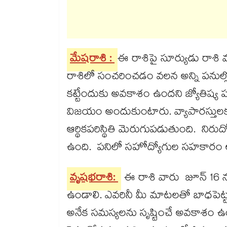
మేషరాశి :
ఈ రాశిపై సూర్యుడు రాశి
రాశిలో సంచరించడం వలన అన్ని పనుల్ల
కట్టేందుకు అవకాశం ఉందని జ్యోతిష్య 
విజయం అందుకుంటారు. వ్యాపారస్తులక
ఆర్థికపరిస్థితి మెరుగుపడుతుంది. నిర
ఉంది. పనిలో సహోద్యోగుల సహకారం ల
వృషభరాశి:
ఈ రాశి వారు జూన్​ 16 న
ఉండాలి. ఎవరినీ మీ మాటలతో బాధపెట్టకం
అనేక సమస్యలను సృష్టించే అవకాశం 