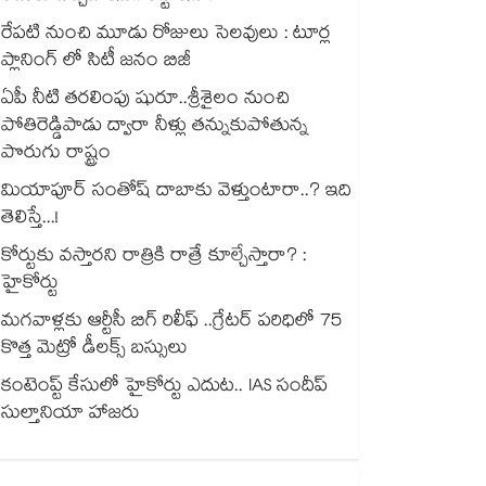
రేపటి నుంచి మూడు రోజులు సెలవులు : టూర్ల
ప్లానింగ్ లో సిటీ జనం బిజీ
ఏపీ నీటి తరలింపు షురూ..శ్రీశైలం నుంచి
పోతిరెడ్డిపాడు ద్వారా నీళ్లు తన్నుకుపోతున్న
పొరుగు రాష్ట్రం
మియాపూర్ సంతోష్ దాబాకు వెళ్తుంటారా..? ఇది
తెలిస్తే...!
కోర్టుకు వస్తారని రాత్రికి రాత్రే కూల్చేస్తారా? :
హైకోర్టు
మగవాళ్లకు ఆర్టీసీ బిగ్ రిలీఫ్ ..గ్రేటర్ పరిధిలో 75
కొత్త మెట్రో డీలక్స్ బస్సులు
కంటెంప్ట్ కేసులో హైకోర్టు ఎదుట.. IAS సందీప్
సుల్తానియా హాజరు