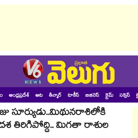
శం
ఆంధ్రప్రదేశ్
ఆట
తీన్మార్
టాకీస్
బిజినెస్
క్రైమ్
సక్సెస్
ల
రాజు సూర్యుడు..మిథునరాశిలోకి
దశ తిరిగిపోద్ది.. మిగతా రాశుల