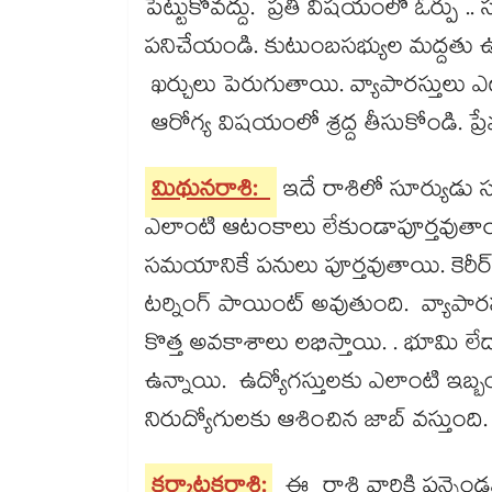
పెట్టుకోవద్దు. ప్రతి విషయంలో ఓర్పు
పనిచేయండి. కుటుంబసభ్యుల మద్దతు 
ఖర్చులు పెరుగుతాయి. వ్యాపారస్తులు ఎట్టి
ఆరోగ్య విషయంలో శ్రద్ద తీసుకోండి. 
మిథునరాశి:
ఇదే రాశిలో సూర్యుడు 
ఎలాంటి ఆటంకాలు లేకుండాపూర్తవుతాయి
సమయానికే పనులు పూర్తవుతాయి. కెరీర్
టర్నింగ్​ పాయింట్​ అవుతుంది. వ్యాపా
కొత్త అవకాశాలు లభిస్తాయి. . భూమి 
ఉన్నాయి. ఉద్యోగస్తులకు ఎలాంటి ఇబ్
నిరుద్యోగులకు ఆశించిన జాబ్​ వస్తుంది. ప
కర్కాటకరాశి:
ఈ రాశి వారికి పన్నెం