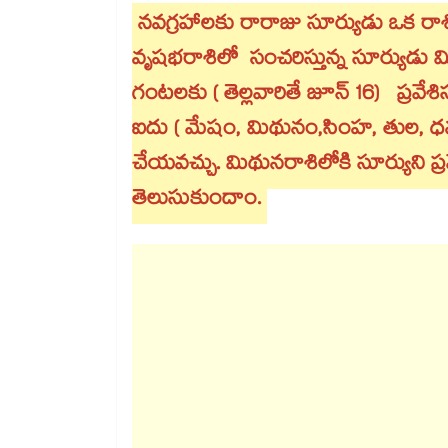
నవగ్రహాలకు రారాజు సూర్యుడు ఒక రాశి న
వృషభరాశిలో సంచరిస్తున్న సూర్యుడు మి
గంటలకు ( తెల్లవారితే జూన్​ 16) ప్రవేశ
ఐదు ( మేషం, మిథునం,సింహ, తుల, ధనస్
చేయవచ్చు. మిథునరాశిలోకి సూర్యుని ప
తెలుసుకుందాం.