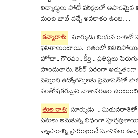
విద్యార్థులు పోటీ పరీక్షలలో అపారమ
మంచి జాబ్​ వచ్చే అవకాశం ఉంది. . .
కన్యారాశి:
సూర్యుడు మిథున రాశిలో 
ఫలితాలుంటాయి. గతంలో నిలిచిపోయి
హోదా.. గౌరవం.. కీర్తి .. ప్రతిష్టలు పె
పొందుతారు. కెరీర్ పరంగా అద్భుతంగా కలిస
వస్తుంది.ఉద్యోగస్తులకు ప్రమోషన్​తో
సంతోషకరమైన వాతావరణం ఉంటుంది. ప్రే
తుల రాశి:
సూర్యుడు .. మిథునరాశిల
పనులు అనుకున్న విధంగా పూర్తవుతాయి.
వ్యాపారాన్ని ప్రారంభించే సూచనలు ఉన్నా