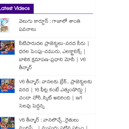
Latest Videos
వెలుగు కార్టూన్ : గాజాలో శాంతి
పవనాలు
నీటిపారుదల ప్రాజెక్టులు-వరద నీరు |
ధరల పెంపు-చమురు, ఎలక్ట్రానిక్స్ |
బాలిక క్షమాపణ-ప్రధాని మోదీ | V6
తీన్మార్
V6 తీన్మార్: వానలకు బ్రేక్.. ప్రాజెక్టులకు
వరద | 16 ఫీట్ల కంటే ఎత్తుండొద్దు |
చందా చోరీ..స్కిట్ అదిరింది | ఇగ
సెలవు పెద్దన్న
V6 తీన్మార్ : వానలొచ్చే...రైతులు
మురిసే... | ముసురు పట్టిన పట్నం |