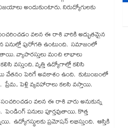
ైన విజయాలు అందుకుంటారు. నిరుద్యోగులకు
సంచరించడం వలన ఈ రాశి వారికి అద్భుతమైన
న పనుల్లో పురోగతి ఉంటుంది. సమాజంలో
రుగుతాయి. వ్యాపారస్తులు మంచి లాభాలు
ి వస్తుంది. వృత్తి ఉద్యోగాల్లో కలిసి
 పాటు వేతనం పెరిగే అవకాశం ఉంది. కుటుంబంలో
మ.. పెళ్లి వ్యవహారాలు కలసి వస్తాయి.
ో సంచరించడం వలన ఈ రాశి వారు అనుకున్న
 పెండింగ్ పనులు పూర్తవుతాయి. కొత్త
యి. ఉద్యోగస్థులకు ప్రమోషన్​ లభిస్తుంది. ఆస్తికి