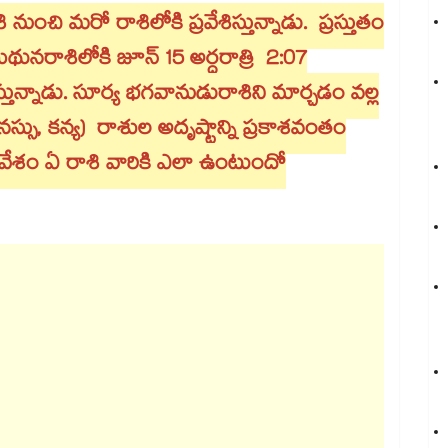
ుంచి మరో రాశిలోకి ప్రవేశిస్తున్నాడు. ప్రస్తుతం
థునరాశిలోకి జూన్ 15 అర్ధరాత్రి 2:07
ిస్తున్నాడు. సూర్య భగవానుడురాశిని మార్చడం వల్ల
సు, కన్య) రాశుల అదృష్టాన్ని ప్రకాశవంతం
్రవేశం ఏ రాశి వారికి ఎలా ఉంటుందో