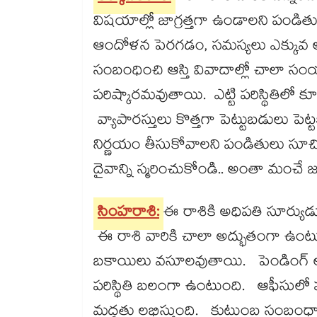
విషయాల్లో జాగ్రత్తగా ఉండాలని పండితు
ఆందోళన పెరగడం, సమస్యలు ఎక్కువ 
సంబంధించి ఆస్తి వివాదాల్లో చాలా
పరిష్కారమవుతాయి. ఎట్టి పరిస్థితిలో 
వ్యాపారస్తులు కొత్తగా పెట్టుబడులు పె
నిర్ణయం తీసుకోవాలని పండితులు సూచ
దైవాన్ని స్మరించుకోండి.. అంతా మంచే 
సింహరాశి:
ఈ రాశికి అధిపతి సూర్యు
ఈ రాశి వారికి చాలా అద్భుతంగా ఉంట
బకాయిలు వసూలవుతాయి. పెండింగ్​ లో 
పరిస్థితి బలంగా ఉంటుంది. ఆఫీసులో పన
మద్దతు లభిస్తుంది. కుటుంబ సంబంధా