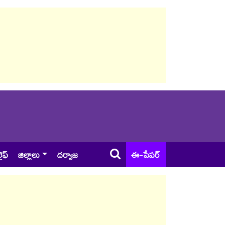
ైఫ్
జిల్లాలు
దర్వాజ
ఈ-పేపర్