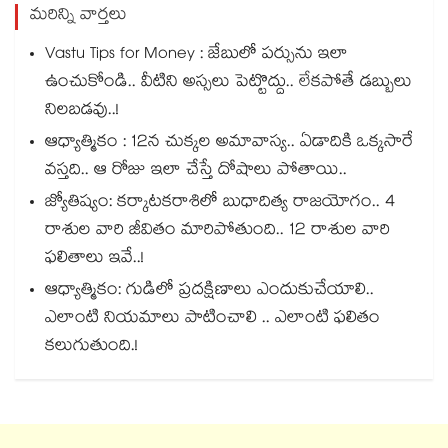
మరిన్ని వార్తలు
Vastu Tips for Money : జేబులో పర్సును ఇలా
ఉంచుకోండి.. వీటిని అస్సలు పెట్టొద్దు.. లేకపోతే డబ్బులు
నిలబడవు..!
ఆధ్యాత్మికం : 12న చుక్కల అమావాస్య.. ఏడాదికి ఒక్కసారే
వస్తది.. ఆ రోజు ఇలా చేస్తే దోషాలు పోతాయి..
జ్యోతిష్యం: కర్కాటకరాశిలో బుధాదిత్య రాజయోగం.. 4
రాశుల వారి జీవితం మారిపోతుంది.. 12 రాశుల వారి
ఫలితాలు ఇవే..!
ఆధ్యాత్మికం: గుడిలో ప్రదక్షిణాలు ఎందుకుచేయాలి..
ఎలాంటి నియమాలు పాటించాలి .. ఎలాంటి ఫలితం
కలుగుతుంది.!