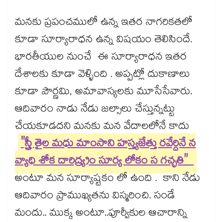
మనకు ప్రపంచములో ఉన్న ఇతర నాగరికతలో
కూడా సూర్యారాధన ఉన్న విషయం తెలిసిందే.
భారతీయుల నుంచే ఈ సూర్యారాధన ఇతర
దేశాలకు కూడా వెళ్ళింది . అప్పట్లో దుకాణాలు
కూడా పౌర్ణమి, అమావాస్యలకు మూసేసేవారు.
ఆదివారం నాడు నేడు జల్సాలు చేస్తున్నట్టు
చేయకూడదని మనకు మన వేదాలలోనే కాదు
"స్త్రీ తైల మధు మాంసాని హస్త్యజేత్తు రవేర్ధినే న
వ్యాధి శోక దారిద్య్రం సూర్య లోకం స గచ్ఛతి"
అంటూ మన సూర్యాష్టకం లో ఉంది . కాని నేడు
ఆదివారం ప్రాముఖ్యతను విస్మరించి. సండే
మందు.. ముక్క అంటూ..పూర్వీకుల ఆచారాన్ని