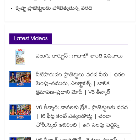
కృష్ణా ప్రాజెక్టులకు పోటెత్తుతున్న వరద
Latest Videos
వెలుగు కార్టూన్ : గాజాలో శాంతి పవనాలు
నీటిపారుదల ప్రాజెక్టులు-వరద నీరు | ధరల
పెంపు-చమురు, ఎలక్ట్రానిక్స్ | బాలిక
క్షమాపణ-ప్రధాని మోదీ | V6 తీన్మార్
V6 తీన్మార్: వానలకు బ్రేక్.. ప్రాజెక్టులకు వరద
| 16 ఫీట్ల కంటే ఎత్తుండొద్దు | చందా
చోరీ..స్కిట్ అదిరింది | ఇగ సెలవు పెద్దన్న