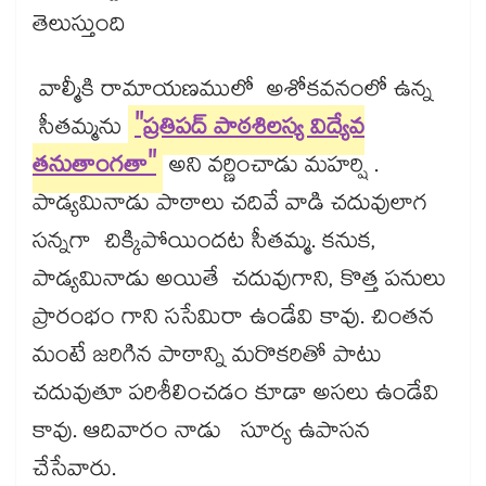
తెలుస్తుంది
వాల్మీకి రామాయణములో అశోకవనంలో ఉన్న
సీతమ్మను
"ప్రతిపద్ పాఠశిలస్య విద్యేవ
తనుతాంగతా"
అని వర్ణించాడు మహర్షి .
పాడ్యమినాడు పాఠాలు చదివే వాడి చదువులాగ
సన్నగా చిక్కిపోయిందట సీతమ్మ. కనుక,
పాడ్యమినాడు అయితే చదువుగాని, కొత్త పనులు
ప్రారంభం గాని ససేమిరా ఉండేవి కావు. చింతన
మంటే జరిగిన పాఠాన్ని మరొకరితో పాటు
చదువుతూ పరిశీలించడం కూడా అసలు ఉండేవి
కావు. ఆదివారం నాడు సూర్య ఉపాసన
చేసేవారు.