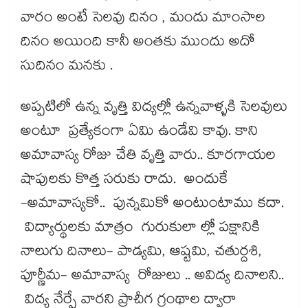
వారం అంటే సెలవు దినం , మందు మాంసాల
దినం అయింది కానీ అంతకు ముందు అదో
సుదినం మనకు .
అప్పటిలో ఉన్న వృత్తి విద్యల్లో ఉన్నవాళ్ళకి సెలవులు
అంటూ ప్రత్యేకంగా ఏమి ఉండేవి కావు. కాని
అమావాస్య రోజు చేతి వృత్తి వారు.. కూరగాయల
షాపులకు కొత్త సరుకు రాదు. అందుకే
-అమావాస్యకో.. పున్నమికో అంటుంటాము కదా.
విద్యార్థులకు మాత్రం గురుకులా ల్లో పక్షానికి
నాలుగు దినాలు- పాడ్యమి, ఆష్టమి, చతుర్దశి,
పూర్ణీమ- అమావాస్య రోజులు .. అవిద్య దినాలని..
విద్య నేర్పే వారని ప్రాచీగ గ్రంథాల ద్వారా