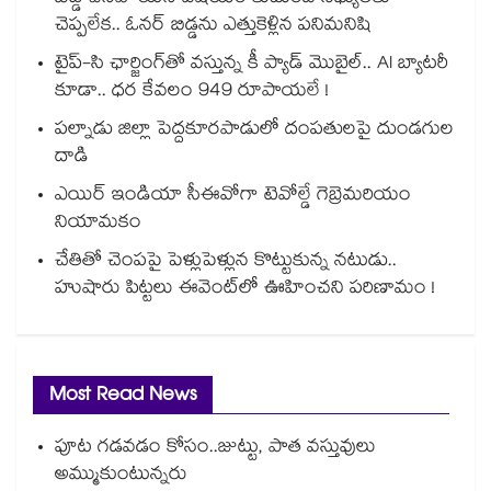
చెప్పలేక.. ఓనర్ బిడ్డను ఎత్తుకెళ్లిన పనిమనిషి
టైప్-సి ఛార్జింగ్⁪తో వస్తున్న కీ ప్యాడ్ మొబైల్.. AI బ్యాటరీ
కూడా.. ధర కేవలం 949 రూపాయలే !
పల్నాడు జిల్లా పెద్దకూరపాడులో దంపతులపై దుండగుల
దాడి
ఎయిర్ ఇండియా సీఈవోగా టెవోల్డే గెబ్రెమరియం
నియామకం
చేతితో చెంపపై పెళ్లుపెళ్లున కొట్టుకున్న నటుడు..
హుషారు పిట్టలు ఈవెంట్⁫లో ఊహించని పరిణామం !
Most Read News
పూట గడవడం కోసం..జుట్టు, పాత వస్తువులు
అమ్ముకుంటున్నరు