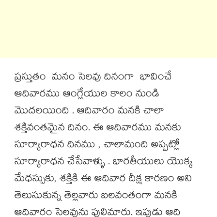
ప్రస్తుతం మనం సెలవు దినంగా భావించే
ఆదివారము ఆంగ్లేయుల కాలం నుండి
మొదలయింది . ఆదివారం మనకి చాలా
శక్తివంతమైన దినం. ఈ ఆదివారము మనకు
సూర్యారాధన దినము , చాలామంది అప్పట్లో
సూర్యారాధన చేసేవాళ్ళు . భారతీయులు యొక్క
మేధస్సుకు, శక్తికి ఈ ఆదివార దీక్ష కారణం అని
తెలుసుకున్న తెల్లవారు బలవంతంగా మనకి
ఆదివారం సెలవును పులిమారు. ఇపుడు ఆది