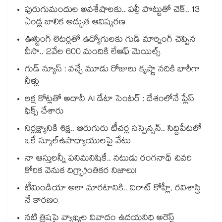
పురుగుమందుల అవశేషాలకు.. పల్లీ పొట్టుతో చెక్.. 13
ఏండ్ల బాలిక అద్భుత ఆవిష్కరణ
ఊస్టింగ్ లెటర్లతో ఉద్యోగులకు గుడ్ మార్నింగ్ చెప్పిన
వీసా.. 2వేల 600 మందికి లేఆఫ్ మెయిల్స్
గుడ్ న్యూస్ : వచ్చే మూడు రోజులు కృష్ణా నదికి భారీగా
నీళ్లు
లక్ష కోట్లతో అదానీ AI డేటా సెంటర్ : దేశంలోనే ప్లేస్
ఫిక్స్ చేశారు
నిర్లక్ష్యానికి శిక్ష.. ఆరుగురు టీచర్ల సస్పెన్షన్.. సిద్దిపేటలో
ఒకే స్కూల్ఉపాధ్యాయులపై వేటు
నా ఆస్తులన్నీ పనిమనిషికే.. నటుడు రంగనాథ్ చివరి
కోరిక వెనుక దిగ్భ్రాంతికర నిజాలు!
టీమిండియా అలా మారటానికి.. విరాట్ కోహ్లీ, రవిశాస్త్రి
నే కారణం
నటి త్రిషపై వ్యాఖ్యల వివాదం ఉదయనిధి అరెస్ట్