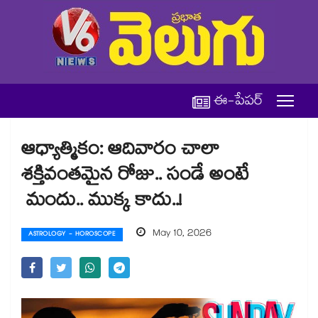
ఈ-పేపర్
ఆధ్యాత్మికం: ఆదివారం చాలా
శక్తివంతమైన రోజు.. సండే అంటే
మందు.. ముక్క కాదు..!
May 10, 2026
ASTROLOGY - HOROSCOPE