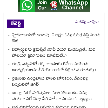
మరిన్ని వార్తలు
లేటెస్ట్
హైదరాబాద్⁫లో దాదాపు 10 లక్షల ఓట్లు ఓటర్ల లిస్ట్ నుంచి
ఔట్ !
విద్యార్థులను క్షమిస్తేనే మోదీ దయా మయుడైతే.. మరి
సోనియా క్షమాగుణం మాటేమిటి..?
తండ్రి చచ్చిపోతే కర్మ కాండలకు 5వేలు పంపించి
అంత్యక్రియలను వీడియో కాల్⁭లో వీక్షించిన కూతుర్లు !
రైతులకు చంద్రబాబు పాలన హానికరం: దేవరపల్లి
పర్యటనలో జగన్
బంగ్లా మరో పాకిస్తాన్⁭లా మారిపోయింది.. నన్ను
చంపినా సరే వెళ్తా: షేక్ హసీనా సంచలన వ్యాఖ్యలు
బిడ్డ చనిపోయిన విషయం కుటుంబ సభ్యులకు