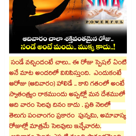
సండే వచ్చిందంటే చాలు.. ఈ రోజు స్పెషల్​ ఏంటి
అనే మాట అందరిలో వినిపిస్తుంది. ఎందుకంటే
ఆరోజు (ఆదివారం) హాలిడే .. కాని గతంలో అంటే
స్వాతంత్ర్యం రాకముందు అప్పట్లో మన దేశములో
ఆది వారం సెలవు దినం కాదు . ప్రతి నెలలో
తెలుగు పంచాంగం ప్రకారం పున్నమి, అమావాస్య
రోజుల్లో మాత్రమే సెలవులు ఇచ్చేవారట.