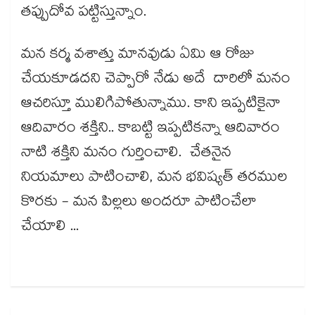
తప్పుదోవ పట్టిస్తున్నాం.
మన కర్మ వశాత్తు మానవుడు ఏమి ఆ రోజు
చేయకూడదని చెప్పారో నేడు అదే దారిలో మనం
ఆచరిస్తూ ములిగిపోతున్నాము. కాని ఇప్పటికైనా
ఆదివారం శక్తిని.. కాబట్టి ఇప్పటికన్నా ఆదివారం
నాటి శక్తిని మనం గుర్తించాలి. చేతనైన
నియమాలు పాటించాలి, మన భవిష్యత్ తరముల
కొరకు - మన పిల్లలు అందరూ పాటించేలా
చేయాలి ...