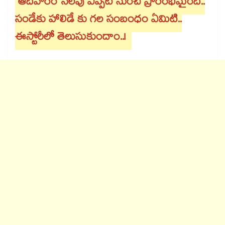
ఆదివారం సెలవు ఎప్పటి నుంచి ప్రారంభమైంది..
సండేకు హాలిడే కు గల సంబంధం ఏమిటి..
ఈస్టోరీలో తెలుసుకుందాం..!