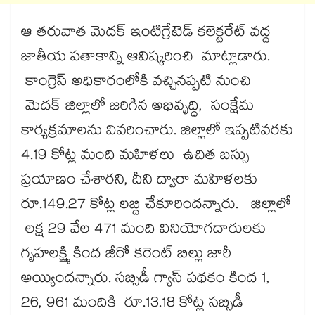
ఆ తరువాత మెదక్ ఇంటిగ్రేటెడ్ కలెక్టరేట్ వద్ద
జాతీయ పతాకాన్ని ఆవిష్కరించి మాట్లాడారు.
కాంగ్రెస్ అధికారంలోకి వచ్చినప్పటి నుంచి
మెదక్​ జిల్లాలో జరిగిన అభివృద్ధి, సంక్షేమ
కార్యక్రమాలను వివరించారు. జిల్లాలో ఇప్పటివరకు
4.19 కోట్ల మంది మహిళలు ఉచిత బస్సు
ప్రయాణం చేశారని, దీని ద్వారా మహిళలకు
రూ.149.27 కోట్ల లబ్ది చేకూరిందన్నారు. జిల్లాలో
లక్ష 29 వేల 471 మంది వినియోగదారులకు
గృహలక్ష్మి కింద జీరో కరెంట్​ బిల్లు జారీ
అయ్యిందన్నారు. సబ్సిడీ గ్యాస్ పథకం కింద 1,
26, 961 మందికి రూ.13.18 కోట్ల సబ్సిడీ