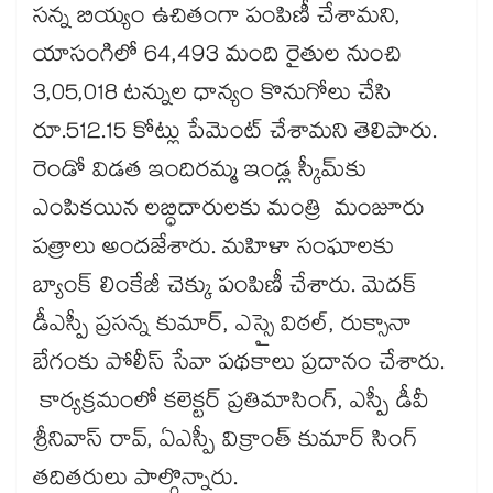
సన్న బియ్యం ఉచితంగా పంపిణీ చేశామని,
యాసంగిలో 64,493 మంది రైతుల నుంచి
3,05,018 టన్నుల ధాన్యం కొనుగోలు చేసి
రూ.512.15 కోట్లు పేమెంట్ చేశామని తెలిపారు.
రెండో విడత ఇందిరమ్మ ఇండ్ల స్కీమ్​కు
ఎంపికయిన లబ్ధిదారులకు మంత్రి మంజూరు
పత్రాలు అందజేశారు. మహిళా సంఘాలకు
బ్యాంక్ లింకేజీ చెక్కు పంపిణీ చేశారు. మెదక్
డీఎస్పీ ప్రసన్న కుమార్, ఎస్సై విఠల్, రుక్సానా
బేగంకు పోలీస్ సేవా పథకాలు ప్రదానం చేశారు.
కార్యక్రమంలో కలెక్టర్ ప్రతిమాసింగ్, ఎస్పీ డీవీ
శ్రీనివాస్ రావ్, ఏఎస్పీ విక్రాంత్ కుమార్ సింగ్
తదితరులు పాల్గొన్నారు.