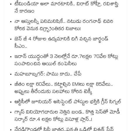
టీమిండియా అలా మారటానికి.. విరాట్ కోహ్లీ, రవిశాస్త్రి
నే కారణం
నా ఆస్తులన్నీ పనిమనిషికే.. నటుడు రంగనాథ్ చివరి
కోరిక వెనుక దిగ్భ్రాంతికర నిజాలు!
జెన్ జీ 4 రోజుల ఉద్యమానికి దిగి వచ్చిన జార్ఖండ్
సీఎం..
ఇరాన్ యుద్ధంతో 3 నెలల్లోనే రూ.7లక్షల 70వేల కోట్లు
సంపాదించిన ఆయిల్ కంపెనీలు
మహబూబ్నగర్: పాము కాదు.. చేపే
జీతం లక్షా 60వేలు.. కట్టాల్సిన EMIలు లక్షా 85వేలు..
అప్పులు తీరేందుకు సలహాలు కోరిన టెక్కీ
ఆర్టీసీలో జూనియర్ అసిస్టెంట్‌‌ పోస్టుల భర్తీకి గ్రీన్‌‌ సిగ్నల్
గ్యాస్ వినియోగదారుల నెత్తిన బండ.. కొత్త సెస్‌తో మోడీ
సర్కార్ రూ.4 లక్షల కోట్లు వసూళ్ల ప్లాన్..!
నేరడిగొండలో సినీ జాతర..ప్రకృతి ఒడిలో విశ్వక్ సేన్