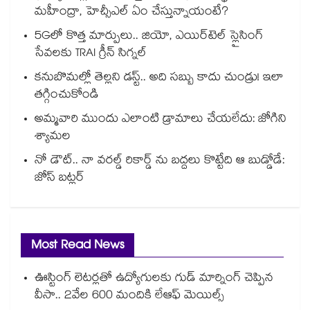
మహీంద్రా, హెచ్సీఎల్ ఏం చేస్తున్నాయంటే?
5Gలో కొత్త మార్పులు.. జియో, ఎయిర్‌టెల్ స్లైసింగ్
సేవలకు TRAI గ్రీన్ సిగ్నల్
కనుబొమల్లో తెల్లని డస్ట్.. అది సబ్బు కాదు చుండ్రు! ఇలా
తగ్గించుకోండి
అమ్మవారి ముందు ఎలాంటి డ్రామాలు చేయలేదు: జోగిని
శ్యామల
నో డౌట్.. నా వరల్డ్ రికార్డ్ ను బద్దలు కొట్టేది ఆ బుడ్డోడే:
జోస్ బట్లర్
Most Read News
ఊస్టింగ్ లెటర్లతో ఉద్యోగులకు గుడ్ మార్నింగ్ చెప్పిన
వీసా.. 2వేల 600 మందికి లేఆఫ్ మెయిల్స్