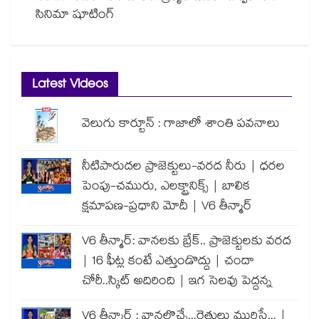
సినిమా షూటింగ్
Latest Videos
వెలుగు కార్టూన్ : గాజాలో శాంతి పవనాలు
నీటిపారుదల ప్రాజెక్టులు-వరద నీరు | ధరల
పెంపు-చమురు, ఎలక్ట్రానిక్స్ | బాలిక
క్షమాపణ-ప్రధాని మోదీ | V6 తీన్మార్
V6 తీన్మార్: వానలకు బ్రేక్.. ప్రాజెక్టులకు వరద
| 16 ఫీట్ల కంటే ఎత్తుండొద్దు | చందా
చోరీ..స్కిట్ అదిరింది | ఇగ సెలవు పెద్దన్న
V6 తీన్మార్ : వానలొచ్చే...రైతులు మురిసే... |