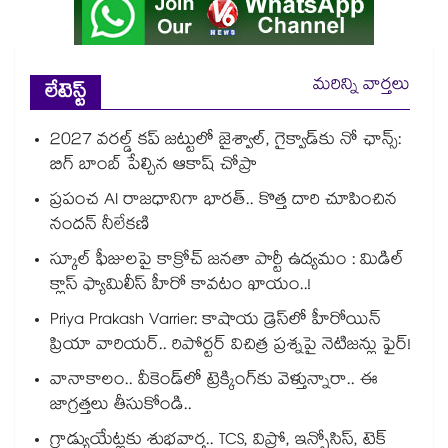
మరిన్ని వార్తలు
లేటెస్ట్
2027 వరల్డ్ కప్‎ జట్టులో జైశ్వాల్, గైక్వాడ్‎కు నో ఛాన్స్:
బిగ్ బాంబ్ పేల్చిన ఆకాష్ చోప్రా
ప్రపంచ AI రాజధానిగా భారత్.. కొత్త దారి చూపించిన
నందన్ నీలేకణి
స్కూల్ ఫీజులపై కాక్రోచ్ జనతా పార్టీ ఉద్యమం : మిడిల్
క్లాస్ ఫ్యామిలీస్ హీరో కావటం ఖాయం..!
Priya Prakash Varrier: కాషాయ డ్రెస్⁭లో హీరోయిన్
ప్రియా వారియర్.. రిపోర్టర్ విచిత్ర ప్రశ్నపై నెటిజన్లు ఫైర్!
వానాకాలం.. వీకెండ్‏లో ట్రెక్కింగ్‎కు వెళ్తున్నారా.. ఈ
జాగ్రత్తలు తీసుకోండి..
గ్రాడ్యుయేట్లకు శుభవార్త.. TCS, విప్రో, ఇన్ఫోసిస్, టెక్