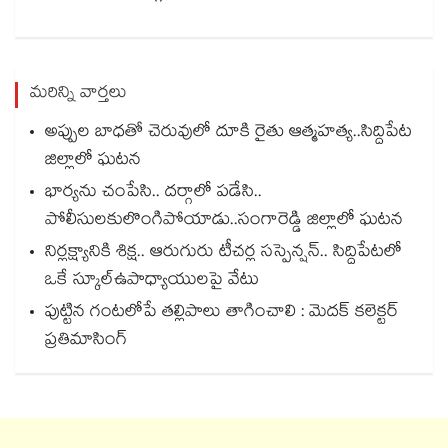
మరిన్ని వార్తలు
అప్పుల బాధతో చెరువులో దూకి రైతు ఆత్మహత్య..సిద్దిపేట
జిల్లాలో ఘటన
భార్యను చంపేసి.. దర్గాలో పడేసి..
పోలీసులకులొంగిపోయాడు..సంగారెడ్డి జిల్లాలో ఘటన
నిర్లక్ష్యానికి శిక్ష.. ఆరుగురు టీచర్ల సస్పెన్షన్.. సిద్దిపేటలో
ఒకే స్కూల్ఉపాధ్యాయులపై వేటు
పుట్టిన గంటలోపే తల్లిపాలు తాగించాలి : మెదక్ కలెక్టర్
ప్రతిమాసింగ్