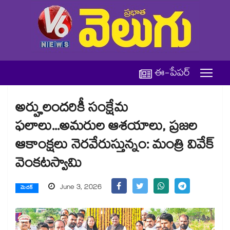
ఈ-పేపర్
అర్హులందరికీ సంక్షేమ
ఫలాలు...అమరుల ఆశయాలు, ప్రజల
ఆకాంక్షలు నెరవేరుస్తున్నం: మంత్రి వివేక్
వెంకటస్వామి
June 3, 2026
మెదక్