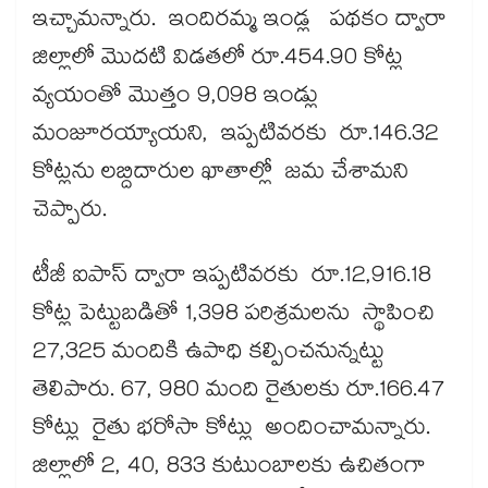
ఇచ్చామన్నారు. ఇందిరమ్మ ఇండ్ల పథకం ద్వారా
జిల్లాలో మొదటి విడతలో రూ.454.90 కోట్ల
వ్యయంతో మొత్తం 9,098 ఇండ్లు
మంజూరయ్యాయని, ఇప్పటివరకు రూ.146.32
కోట్లను లబ్దిదారుల ఖాతాల్లో జమ చేశామని
చెప్పారు.
టీజీ ఐపాస్ ద్వారా ఇప్పటివరకు రూ.12,916.18
కోట్ల పెట్టుబడితో 1,398 పరిశ్రమలను స్థాపించి
27,325 మందికి ఉపాధి కల్పించనున్నట్టు
తెలిపారు. 67, 980 మంది రైతులకు రూ.166.47
కోట్లు రైతు భరోసా కోట్లు అందించామన్నారు.
జిల్లాలో 2, 40, 833 కుటుంబాలకు ఉచితంగా