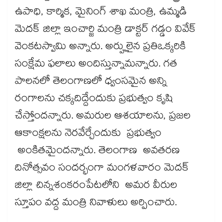
ఉపాధి, కార్మిక, మైనింగ్ శాఖ మంత్రి, ఉమ్మడి
మెదక్ జిల్లా ఇంచార్జి మంత్రి డాక్టర్ గడ్డం వివేక్
వెంకటస్వామి అన్నారు. అర్హులైన ప్రతిఒక్కరికి
సంక్షేమ ఫలాలు అందిస్తున్నామన్నారు. గత
పాలనలో తెలంగాణలో ధ్వంసమైన అన్ని
రంగాలను చక్కదిద్దేందుకు ప్రభుత్వం కృషి
చేస్తోందన్నారు. అమరుల ఆశయాలను, ప్రజల
ఆకాంక్షలను నెరవేర్చేందుకు ప్రభుత్వం
అంకితమైందన్నారు. తెలంగాణ అవతరణ
దినోత్సవం సందర్భంగా మంగళవారం మెదక్
జిల్లా చిన్నశంకరంపేటలోని అమర వీరుల
స్తూపం వద్ద మంత్రి నివాళులు అర్పించారు.