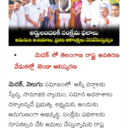
మెదక్ లో తెలంగాణ రాష్ట్ర అవతరణ
వేడుకల్లో జెండా ఆవిష్కరణ
మెదక్, వెలుగు:
సమాజంలో అన్నీ వర్గాలకు
స్వేచ్ఛ, సామాజిక న్యాయం, సమాన అవకాశాలు
దక్కాలన్నదే ప్రభుత్వ లక్ష్యమని, అందుకు
అనుగుణంగా అభివృద్ధి, సంక్షేమ పథకాలకు
రూపకల్పన చేసి అమలు చేస్తున్నామని రాష్ట్ర