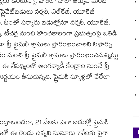
పిల్లలు ఉంటున్నా, వారిలో చాలా తక్కువ మంది
్రైవేట్​బడులు నర్సరీ, ఎల్​కేజీ, యూకేజీ
. దీంతో సర్కారు బడుల్లోనూ నర్సరీ, యూకేజీ,
స్, టీచర్ల నుంచి కొంతకాలంగా ప్రభుత్వంపై ఒత్తిడి
ప్రీ ప్రైమరీ క్లాసులు ప్రారంభించాలని సిఫార్సు
నుంచి ప్రీ ప్రైమరీ క్లాసులు ప్రారంభించనున్నట్టు
ు. ఈ నేపథ్యంలో అంగన్వాడీ కేంద్రాల నుంచే ప్రీ
ిర్ణయం తీసుకున్నది. ప్రైమరీ స్కూళ్లలో చేరేలా
ంద్రాలుండగా, 21 వేలకు పైగా బడుల్లో ప్రైమరీ
ణలో ఈ రెండు ఉన్నవి సుమారు 7వేలకు పైగా