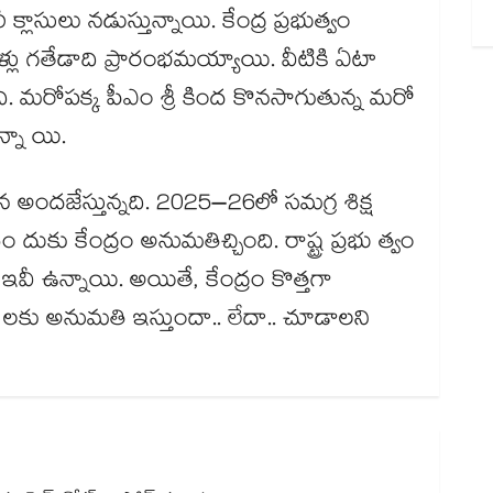
రీ క్లాసులు నడుస్తున్నాయి. కేంద్ర ప్రభుత్వం
్లు గతేడాది ప్రారంభమయ్యాయి. వీటికి ఏటా
్నది. మరోపక్క పీఎం శ్రీ కింద కొనసాగుతున్న మరో
ున్నా యి.
న అందజేస్తున్నది. 2025–26లో సమగ్ర శిక్ష
ం దుకు కేంద్రం అనుమతిచ్చింది. రాష్ట్ర ప్రభు త్వం
 ఇవీ ఉన్నాయి. అయితే, కేంద్రం కొత్తగా
డు లకు అనుమతి ఇస్తుందా.. లేదా.. చూడాలని