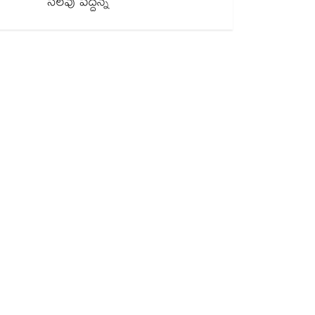
సెలవు పెద్దన్న