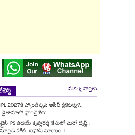
మరిన్ని వార్తలు
లేటెస్ట్
IPL 2027కి హ్యాండిచ్చిన ఆసీస్ క్రికెటర్లు?..
డైలామాలో ఫ్రాంచైజీలు!
ట్రైనీ IPS ఉదయ్‌ కృష్ణారెడ్డి కేసులో మరో ట్విస్ట్..
సూసైడ్‌ నోట్‌, ఐఫోన్‌ మాయం..!