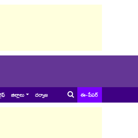
ైఫ్
జిల్లాలు
దర్వాజ
ఈ-పేపర్