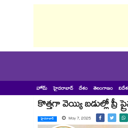
హోమ్
హైదరాబాద్
దేశం
తెలంగాణం
విదే
కొత్తగా వెయ్యి బడుల్లో ప్రీ ప్
May 7, 2025
హైదరాబాద్