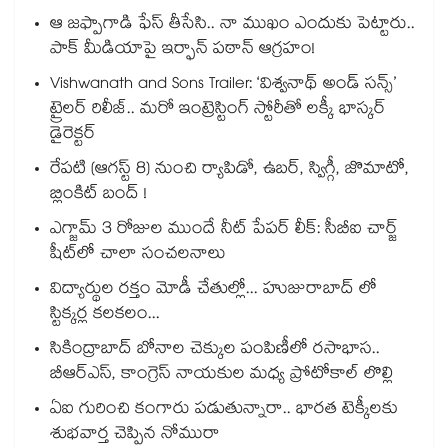
ఆ జఫ్పాగాడి ఫేస్ తీసేసి.. నా ముఖం ఎందుకు పెట్టారు..
పాక్ మీడియాపై ఇర్ఫాన్ పఠాన్ ఆగ్రహం!
Vishwanath and Sons Trailer: ‘విశ్వనాథ్ అండ్ సన్స్’
ట్రైలర్ రిలీజ్.. మరో ఇంట్రెస్టింగ్ స్టోరీతో లక్కీ భాస్కర్
డైరెక్టర్
రేపటి (ఆగస్ట్ 8) నుంచి ర్యాపిడో, ఉబర్, స్విగ్గీ, జొమాటో,
బ్లింకిట్ బంద్ !
ఎగ్జామ్ 3 రోజుల ముందే నీట్ పేపర్ లీక్: సీబీఐ చార్జ్
షీట్‎లో చాలా సంచలనాలు
విద్యార్థుల రక్తం మోడీ చేతుల్లో... హుజురాబాద్ లో
స్టిక్కర్ల కలకలం...
సికింద్రాబాద్ బోనాల చెక్కుల పంపిణీలో రసాభాస..
బీఆర్ఎస్, కాంగ్రెస్ నాయకుల మధ్య ప్రోటోకాల్ లొల్లి
ఏఐ గురించి కంగారు పడుతున్నారా.. భారత టెక్కీలకు
శుభవార్త చెప్పిన నోమురా