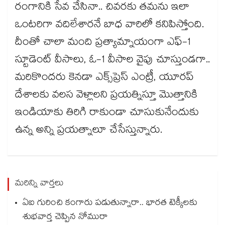
రంగానికి సేవ చేసినా.. చివరకు తమను ఇలా
ఒంటరిగా వదిలేశారనే బాధ వారిలో కనిపిస్తోంది.
దీంతో చాలా మంది ప్రత్యామ్నాయంగా ఎఫ్-1
స్టూడెంట్ వీసాలు, ఓ-1 వీసాల వైపు చూస్తుండగా..
మరికొందరు కెనడా ఎక్స్‌ప్రెస్ ఎంట్రీ, యూరప్
దేశాలకు వలస వెళ్లాలని ప్రయత్నిస్తూ మెుత్తానికి
ఇండియాకు తిరిగి రాకుండా చూసుకునేందుకు
ఉన్న అన్ని ప్రయత్నాలూ చేసేస్తున్నారు.
మరిన్ని వార్తలు
ఏఐ గురించి కంగారు పడుతున్నారా.. భారత టెక్కీలకు
శుభవార్త చెప్పిన నోమురా