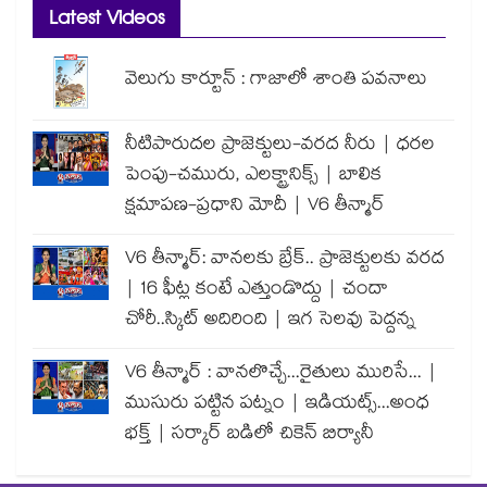
Latest Videos
వెలుగు కార్టూన్ : గాజాలో శాంతి పవనాలు
నీటిపారుదల ప్రాజెక్టులు-వరద నీరు | ధరల
పెంపు-చమురు, ఎలక్ట్రానిక్స్ | బాలిక
క్షమాపణ-ప్రధాని మోదీ | V6 తీన్మార్
V6 తీన్మార్: వానలకు బ్రేక్.. ప్రాజెక్టులకు వరద
| 16 ఫీట్ల కంటే ఎత్తుండొద్దు | చందా
చోరీ..స్కిట్ అదిరింది | ఇగ సెలవు పెద్దన్న
V6 తీన్మార్ : వానలొచ్చే...రైతులు మురిసే... |
ముసురు పట్టిన పట్నం | ఇడియట్స్...అంధ
భక్త్ | సర్కార్ బడిలో చికెన్ బిర్యానీ