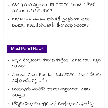
CSK షాకింగ్ నిర్ణయం.. IPL 2027కి ముందు ధోనీతో
పాటు ఆ ఐదుగురు ఔట్?
KJQ Movie Review: నాగ్ కేడీ డైరెక్టర్ ‘KK’ చివరి
సినిమా.. ‘KJQ: కింగ్.. జాకీ.. క్వీన్’ మెప్పించిందా?
Most Read News
జర్మనీ నేర్చుకుంది.. కొలువు కొట్టింది.. నెలకు రూ.3 లక్షల
50 వేలు
Amazon Great Freedom Sale 2026.. తక్కువ రేటుకు
వచ్చేవి ఇవే.. లిస్ట్ ఇదే !
మియాపూర్ సంతోష్ దాబాకు వెళ్తుంటారా..? ఇది
తెలిస్తే...!
కోర్టుకు వస్తారని రాత్రికి రాత్రే కూల్చేస్తారా? : హైకోర్టు