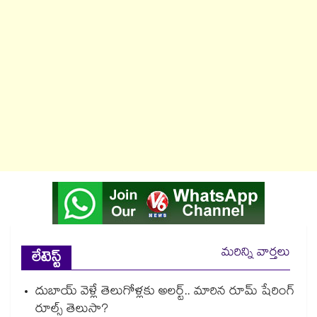
మరిన్ని వార్తలు
లేటెస్ట్
దుబాయ్ వెళ్లే తెలుగోళ్లకు అలర్ట్.. మారిన రూమ్ షేరింగ్‌
రూల్స్ తెలుసా?