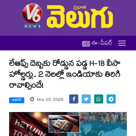
ఈ-పేపర్
లేఆఫ్స్ దెబ్బకు రోడ్డున పడ్డ H-1B వీసా
హోల్డర్లు.. 2 నెలల్లో ఇండియాకు తిరిగి
రావాల్సిందే!
May 20, 2026
బిజినెస్