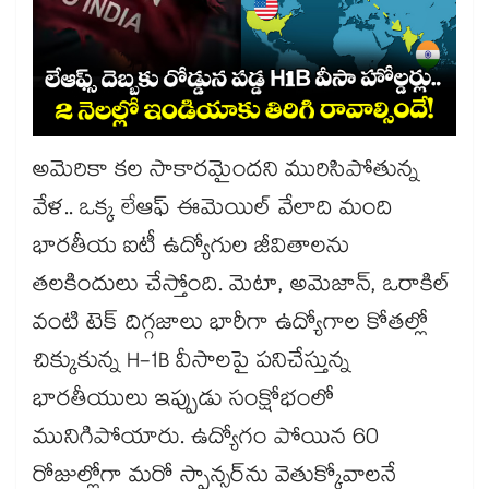
అమెరికా కల సాకారమైందని మురిసిపోతున్న
వేళ.. ఒక్క లేఆఫ్ ఈమెయిల్ వేలాది మంది
భారతీయ ఐటీ ఉద్యోగుల జీవితాలను
తలకిందులు చేస్తోంది. మెటా, అమెజాన్, ఒరాకిల్
వంటి టెక్ దిగ్గజాలు భారీగా ఉద్యోగాల కోతల్లో
చిక్కుకున్న H-1B వీసాలపై పనిచేస్తున్న
భారతీయులు ఇప్పుడు సంక్షోభంలో
మునిగిపోయారు. ఉద్యోగం పోయిన 60
రోజుల్లోగా మరో స్పాన్సర్‌ను వెతుక్కోవాలనే