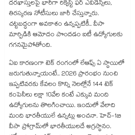
దరఖాస్తులపై భారీగా రిక్వెస్ట్ ఫర్ ఎవిడెన్స్‌లు,
తిరస్కరణ నోటీసులు జారీ చేస్తున్నారు.
చట్టబద్ధంగా అవకాశం ఉన్నప్పటికీ.. వీసా
మార్పిడికి ఆమోదం పొందడం ఐటీ ఉద్యోగులకు
గగనమైపోతోంది.
ఏఐ కారణంగా టెక్ రంగంలో లేఆఫ్స్ ఏ స్థాయిలో
జరుగుతున్నాయంటే.. 2026 ప్రారంభం నుంచి
ఇప్పటివరకు కేవలం కొన్ని నెలల్లోనే 144 టెక్
కంపెనీలు లక్షా 10వేల కంటే ఎక్కువ మంది
ఉద్యోగులను తొలగించాయి. ఇందులో వేలాది
మంది భారతీయులే ఉన్నట్లు అంచనా. హెచ్-1బి
వీసా ప్రోగ్రామ్‌లో భారతీయులదే అగ్రస్థానం.