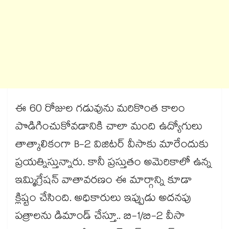
ఈ 60 రోజుల గడువును మరికొంత కాలం
పొడిగించుకోవడానికి చాలా మంది ఉద్యోగులు
తాత్కాలికంగా B-2 విజిటర్ వీసాకు మారేందుకు
ప్రయత్నిస్తున్నారు. కానీ ప్రస్తుతం అమెరికాలో ఉన్న
ఇమ్మిగ్రేషన్ వాతావరణం ఈ మార్గాన్ని కూడా
క్లిష్టం చేసింది. అధికారులు ఇప్పుడు అదనపు
పత్రాలను డిమాండ్ చేస్తూ.. బి-1/బి-2 వీసా