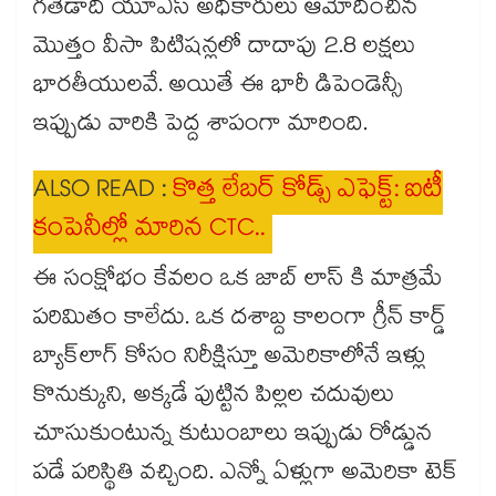
గతేడాది యూఎస్ అధికారులు ఆమోదించిన
మొత్తం వీసా పిటిషన్లలో దాదాపు 2.8 లక్షలు
భారతీయులవే. అయితే ఈ భారీ డిపెండెన్సీ
ఇప్పుడు వారికి పెద్ద శాపంగా మారింది.
ALSO READ :
కొత్త లేబర్ కోడ్స్ ఎఫెక్ట్: ఐటీ
కంపెనీల్లో మారిన CTC..
ఈ సంక్షోభం కేవలం ఒక జాబ్ లాస్ కి మాత్రమే
పరిమితం కాలేదు. ఒక దశాబ్ద కాలంగా గ్రీన్ కార్డ్
బ్యాక్‌లాగ్ కోసం నిరీక్షిస్తూ అమెరికాలోనే ఇళ్లు
కొనుక్కుని, అక్కడే పుట్టిన పిల్లల చదువులు
చూసుకుంటున్న కుటుంబాలు ఇప్పుడు రోడ్డున
పడే పరిస్థితి వచ్చింది. ఎన్నో ఏళ్లుగా అమెరికా టెక్