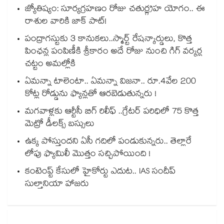
జ్యోతిష్యం: సూర్యగ్రహణం రోజు చతుర్గ్రహ యోగం.. ఈ
రాశుల వారికి జాక్ పాట్!
పంద్రాగస్టుకు 3 కానుకలు..స్మార్ట్ రేషన్కార్డులు, కొత్త
పింఛన్ల పంపిణీకి శ్రీకారం అదే రోజు నుంచి గిగ్ వర్కర్ల
చట్టం అమల్లోకి
ఏమన్నా టాలెంటా.. ఏమన్నా విజనా.. రూ.4వేల 200
కోట్ల రోడ్డును ఫ్యాన్లతో ఆరబెడుతున్నరు !
మగవాళ్లకు ఆర్టీసీ బిగ్ రిలీఫ్ ..గ్రేటర్ పరిధిలో 75 కొత్త
మెట్రో డీలక్స్ బస్సులు
ఉక్క పోస్తుందని ఏసీ గదిలో పండుకున్నరు.. తెల్లారే
లోపు ఫ్యామిలీ మొత్తం సచ్చిపోయింది !
కంటెంప్ట్ కేసులో హైకోర్టు ఎదుట.. IAS సందీప్
సుల్తానియా హాజరు