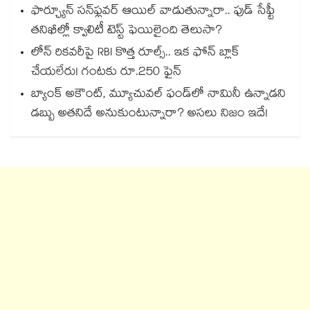
ఫార్చ్యూన్ సన్‌ఫ్లవర్ ఆయిల్ వాడుతున్నారా.. ఫుడ్ సేఫ్టీ
తనిఖీల్లో క్వాలిటీ టెస్ట్ ఫెయిలైంది తెలుసా?
లోన్ రికవరీపై RBI కొత్త రూల్స్.. ఇక ఫోన్ బ్లాక్
చేయలేరు! గంటకు రూ.250 ఫైన్
బ్యాంక్ అకౌంట్, మ్యూచువల్ ఫండ్‌లో నామినీ ఉన్నాడని
డబ్బు అతనిదే అనుకుంటున్నారా? అసలు నిజం ఇదే!