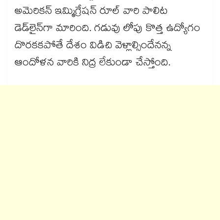
అమెరికన్ ఇమ్మిగ్రేషన్ రూల్ వారి పాలిట
డెడ్‌లైన్‌గా మారింది. గడువు లోపు కొత్త ఉద్యోగం
దొరకకపోతే దేశం విడిచి వెళ్లాల్సిందేనన్న
ఆందోళన వారికి నిద్ర లేకుండా చేస్తోంది.