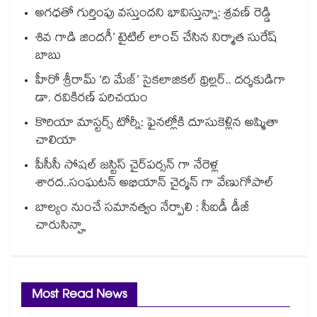
అగధతో గుర్తింపు వస్తుందని భావిస్తున్నా: శ్రవణ్ రెడ్డి
శివ గాడి జిందగీ’ టైటిల్ లాంచ్ చేసిన నిర్మాత సురేష్
బాబు
హీరో శ్రీరామ్ ‘ది మేజ్’ సైకలాజికల్ థ్రిల్లర్.. దర్శకుడిగా
డా. రవికిరణ్ పరిచయం
కొరియా మాస్టర్స్ టోర్నీ: ఫైనల్లోకి దూసుకెళ్లిన అష్మితా
చాలియా
పీసీసీ సోషల్ జస్టిస్ చైర్‌‌‌‌పర్సన్‌‌‌‌ గా నేరెళ్ల
శారద..సంఘటన్ అభియాన్ చైర్మన్‌‌‌‌ గా వేణుగోపాల్‌‌‌‌
బాల్యం నుంచే సమానత్వం నేర్పాలి : సీఐడీ డీజీ
చారుసిన్హా
Most Read News