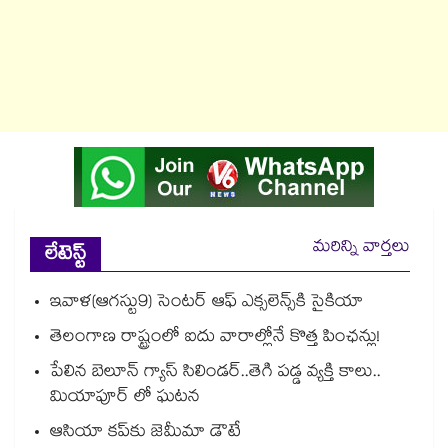
మరిన్ని వార్తలు
లేటెస్ట్
ఇవాళ(ఆగస్టు9) సెంటర్‌‌ ఆఫ్‌‌ ఎక్సలెన్స్‌‌కి సైకియా
తెలంగాణ రాష్ట్రంలో ఐదు వారాల్లోనే కొత్త పింఛన్లు!
పేలిన బెలూన్‌ గ్యాస్‌ సిలిండర్‌..తెగి పడ్డ వ్యక్తి కాలు..
మియాపూర్ లో ఘటన
ఆసియా కప్‌‌కు జెమీమా డౌటే