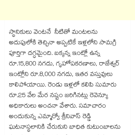
స్థానికులు వెంటనే నీటితో మంటలను
అదుపులోకి తెచ్చినా అప్పటికే ఇళ్లలోని సామగ్రి
పూర్తిగా దగ్ధమైంది. బక్కన్న ఇంట్లో ఉన్న
రూ.15,800 నగదు, గృహోపకరణాలు, రాజేశ్వర్
ఇంట్లోని రూ.8,000 నగదు, ఇతర వస్తువులు
కాలిపోయాయి. రెండు ఇళ్లలో కలిపి సుమారు
రూ.25 వేల మేర నష్టం జరిగినట్లు రెవెన్యూ
అధికారులు అంచనా వేశారు. సమాచారం
అందుకున్న ఎమ్మార్వో శ్రీనివాస్ రెడ్డి
ఘటనాస్థలానికి చేరుకుని బాధిత కుటుంబాలను