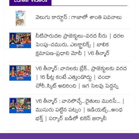
Latest Videos
వెలుగు కార్టూన్ : గాజాలో శాంతి పవనాలు
నీటిపారుదల ప్రాజెక్టులు-వరద నీరు | ధరల
పెంపు-చమురు, ఎలక్ట్రానిక్స్ | బాలిక
క్షమాపణ-ప్రధాని మోదీ | V6 తీన్మార్
V6 తీన్మార్: వానలకు బ్రేక్.. ప్రాజెక్టులకు వరద
| 16 ఫీట్ల కంటే ఎత్తుండొద్దు | చందా
చోరీ..స్కిట్ అదిరింది | ఇగ సెలవు పెద్దన్న
V6 తీన్మార్ : వానలొచ్చే...రైతులు మురిసే... |
ముసురు పట్టిన పట్నం | ఇడియట్స్...అంధ
భక్త్ | సర్కార్ బడిలో చికెన్ బిర్యానీ