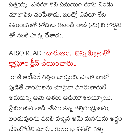
సత్తయ్య.. ఎవరూ లేని సమయం చూసి నిండు
చూలాలిని చంపేశాడు. ఇంట్లో ఎవరూ లేని
సమంయలో కోడలు తలండి రాణి (23) ని గొడ్డలి
తో నరికి హత్య చేశాడు.
ALSO READ :
దారుణం.. చిన్న పిల్లలతో
క్లాస్రూం క్లీన్ చేయించారు..
రాణి ఇటీవలే గర్భం దాల్చింది. పాపో బాబో
పుడితే వారసులను చూసైనా మారుతారులే
అనుకున్న ఆమె ఆశలు అడియాశలయ్యాయి.
ప్రేమించిన వాడి కోసం కన్న తల్లిదండ్రులను,
బంధువులను వదిలి వచ్చిన ఆమె మనసును అర్థం
చేసుకోలేని మామ.. కులం భావనతో కళ్లు