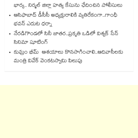
భార్య.. నిర్మల్ జిల్లా హత్య కేసును ఛేదించిన పోలీసులు
ఆసిఫాబాద్ డీసీసీ అధ్యక్షురాలికి వ్యతిరేకంగా..గాంధీ
భవన్ ఎదుట ధర్నా
నేరడిగొండలో సినీ జాతర..ప్రకృతి ఒడిలో విశ్వక్ సేన్
సినిమా షూటింగ్
కుమ్రం భీమ్‌ ఆశయాలు కొనసాగించాలి..ఆదివాసీలకు
మంత్రి వివేక్‌ వెంకటస్వామి పిలుపు