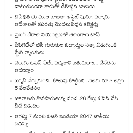
దాటుతుండగా కారుతో ఢీకొట్టిన బాలుడు
నిషేధిత భూముల జాబితా అప్డేట్ షురూ..సర్కారు
ఆదేశాలతో కసరత్తు మొదలుపెట్టిన కలెక్టర్లు
సైబర్ నేరాల నియంత్రణలో తెలంగాణ టాప్‌‌‌‌‌‌‌‌‌‌‌‌‌‌‌‌
సీపీగెట్‌‌‌‌‌‌‌‌‌‌‌‌‌‌‌‌లో బీసీ గురుకుల విద్యార్థుల సత్తా..ఏడుగురికి
స్టేట్‌‌‌‌‌‌‌‌‌‌‌‌‌‌‌‌ ర్యాంకులు
వెలుగు ఓపెన్ పేజీ.. పద్మశాలి బతుకుబాట.. చేనేతను
ఆదరిద్దాం
జర్మనీ నేర్చుకుంది.. కొలువు కొట్టింది.. నెలకు రూ.3 లక్షల
5 వేలవేతనం
జూరాలకు కొనసాగుతున్న వరద..26 గేట్లు ఓపెన్ చేసి
నీటి విడుదల
ఆగస్టు 7 నుంచి విజన్ ఇండియా 2047 జాతీయ
సదస్సు