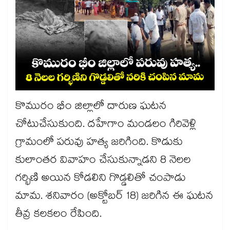
కొమురం భీం జిల్లాలో దారుణ ఘటన
చోటుచేసుకుంది. దహేగాం మండలం గిరివెళ్లి
గ్రామంలో పరువు హత్య జరిగింది. కొడుకు
కులాంతర వివాహం చేసుకున్నాడని 8 నెలల
గర్భిణి అయిన కోడలిని గొడ్డలితో చంపాడు
మామ. శనివారం (అక్టోబర్ 18) జరిగిన ఈ ఘటన
తీవ్ర కలకలం రేపింది.