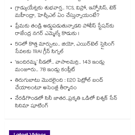
గ్రాడ్యుయేట్లకు శుభవార్త.. TCS, విప్రో, ఇన్ఫోసిస్, టెక్
మహీంద్రా, హెచ్సీఎల్ ఏం చేస్తున్నాయంటే?
ప్రేమకు తండ్రి అడ్డుపడుతున్నాడని పోలీస్ స్టేషన్⁪కు
రాజేంద్ర నగర్ ఎమ్మెల్యే కొడుకు !
5Gలో కొత్త మార్పులు.. జియో, ఎయిర్‌టెల్ స్లైసింగ్
సేవలకు TRAI గ్రీన్ సిగ్నల్
‘ఇందిరమ్మ’ నీడలో.. వాసాలమర్రి.. 143 ఇండ్లు
మంజూరు.. 78 ఇండ్లు కంప్లీట్
తిరుగుబాటు మొదలైంది : E20 పెట్రోల్ బంద్
చేయాలంటూ అసెంబ్లీ తీర్మానం
నేరడిగొండలో సినీ జాతర..ప్రకృతి ఒడిలో విశ్వక్ సేన్
సినిమా షూటింగ్