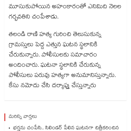
మూసుకుపోయిన అహంకారంతో ఎనిమిది నెలల
గర్భవతిని చంపేశాడు.
తలండి రాణి హత్య గురించి తెలుసుకున్న
గ్రామస్తులు పెద్ద ఎత్తున ఘటన స్థలానికి
చేరుకున్నారు. పోలీసులకు సమాచారం
అందించారు. ఘటనా స్థలానికి చేరుకున్న
పోలీసులు పరువు హత్యగా అనుమానిస్తున్నారు.
కేసు నమోదు చేసి దర్యాప్తు చేస్తున్నారు
మరిన్ని వార్తలు
భర్తను చంపేసి.. సిలిండర్ పేలిన ఘటనగా చిత్రీకరించిన