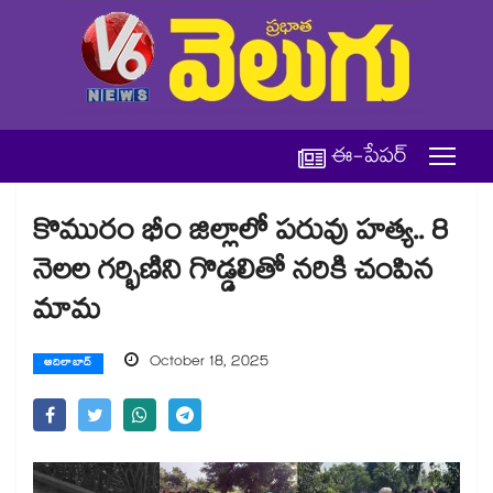
ఈ-పేపర్
కొమురం భీం జిల్లాలో పరువు హత్య.. 8
నెలల గర్భిణిని గొడ్డలితో నరికి చంపిన
మామ
October 18, 2025
ఆదిలాబాద్