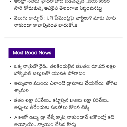
ఆంధ్రా నేతలు హైదరాబాద్ వీడినప్పుడే!..జయశంకర్
సార్ కోరుకున్న అసలైన తెలంగాణ సిద్ధించినట్టు
వెలుగు కార్టూన్ : UPI పేమెంట్లపై ఛార్జీలు? మాకు మాట
రాకుండా కావాల్సినంత బాదుకో..!!
Most Read News
ఒక్క ర్యాపిడో రైడ్.. తలకిందులైన జీవితం: రూ.25 లక్షల
హాస్పిటల్ బిల్లులతో యువతి పోరాటం
అమ్మవారి ముందు ఎలాంటి డ్రామాలు చేయలేదు: జోగిని
శ్యామల
జీతం లక్షా 60వేలు.. కట్టాల్సిన EMIలు లక్షా 85వేలు..
అప్పులు తీరేందుకు సలహాలు కోరిన టెక్కీ
ATMలో డబ్బు డ్రా చేస్తే క్యాష్ రాకుండానే అకౌంట్లో కట్
అయ్యాయ్.. న్యాయం చేసిన కోర్టు