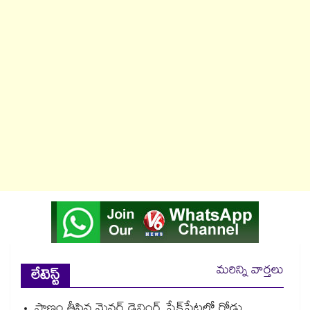
మరిన్ని వార్తలు
లేటెస్ట్
ప్రాణం తీసిన మైనర్‌‌ డ్రైవింగ్‌..షేక్‌పేటలో రోడ్డు