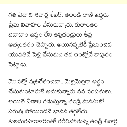
గత ఏడాది శివార్ల శేఖర్, తలండి రాణి ఇద్దరు
ప్రేమ వివాహం చేసుకున్నారు. కులాంతర
వివాహం ఇష్టం లేని తల్లిదండ్రులు తీవ్ర
అభ్యంతరం చెప్పారు. అయినప్పటికీ ప్రేమించిన
యువతినే పెళ్లి చేసుకుని తన ఇంట్లోనే కాపురం
పెట్టాడు.
మొదట్లో వ్యతిరేకించినా.. మెల్లమెల్లగా అర్థం
చేసుకుంటారులే అనుకున్నారు నవ దంపతులు.
అయితే ఏడాది గడుస్తున్నా తండ్రి మనసులో
పరువు పోయిందనే భావన తగ్గలేదు.
కులదురహంకారంతో రగిలిపోతున్న తండ్రి శివార్ల