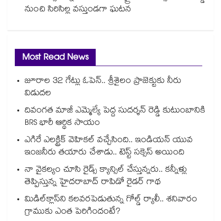
నుంచి సిరిసిల్ల వస్తుండగా ఘటన
Most Read News
జూరాల 32 గేట్లు ఓపెన్.. శ్రీశైలం ప్రాజెక్టుకు నీరు
విడుదల
దివంగత మాజీ ఎమ్మెల్యే పెద్ద సుదర్శన్ రెడ్డి కుటుంబానికి
BRS భారీ ఆర్థిక సాయం
ఎగిరే ఎలక్ట్రిక్ వెహికల్ వచ్చేసింది.. ఇండియన్ యువ
ఇంజనీరు తయారు చేశాడు.. టెస్ట్ సక్సెస్ అయింది
నా వైకల్యం చూసి రైడ్స్ క్యాన్సిల్ చేస్తున్నరు.. కన్నీళ్లు
తెప్పిస్తున్న హైదరాబాద్ రాపిడో రైడర్ గాథ
మిడిల్‌క్లాస్‌ని కలవరపెడుతున్న గోల్డ్ ర్యాలీ.. శనివారం
గ్రాముకు ఎంత పెరిగిందంటే?