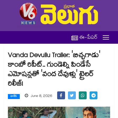
ఈ-పేపర్
Vanda Devullu Trailer: 'బిచ్చగాడు'
కాంబో రిపీట్.. గుండెల్ని పిండేసే
ఎమోషన్లతో 'వంద దేవుళ్లు' ట్రైలర్
రిలీజ్!
June 8, 2026
టాకీస్