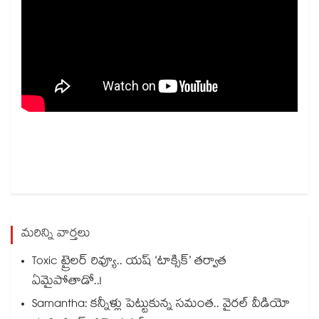
మరిన్ని వార్తలు
Toxic ట్రైలర్ రివ్యూ.. యష్ ‘టాక్సిక్’ తర్వాత
ఏమైపోతాడో..!
Samantha: కన్నీళ్లు పెట్టుకున్న సమంత.. వైరల్ వీడియో