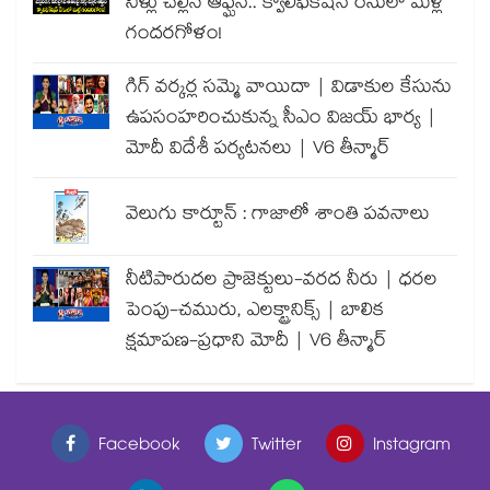
నీళ్లు చల్లిన ఆఫ్ఘన్.. క్వాలిఫికేషన్ రేసులో మళ్లీ
గందరగోళం!
గిగ్ వర్కర్ల సమ్మె వాయిదా | విడాకుల కేసును
ఉపసంహరించుకున్న సీఎం విజయ్ భార్య |
మోదీ విదేశీ పర్యటనలు | V6 తీన్మార్
వెలుగు కార్టూన్ : గాజాలో శాంతి పవనాలు
నీటిపారుదల ప్రాజెక్టులు-వరద నీరు | ధరల
పెంపు-చమురు, ఎలక్ట్రానిక్స్ | బాలిక
క్షమాపణ-ప్రధాని మోదీ | V6 తీన్మార్
Facebook
Twitter
Instagram