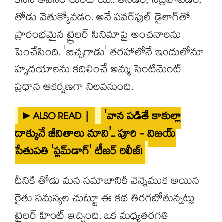
కనీస అవసరాలుంటాయి.. తినడం, నిద్రపోవడం,
తోడు వెతుక్కోవడం. అనే పవర్‌ఫుల్ డైలాగ్‌తో
ప్రారంభమైన ట్రైలర్ సినిమాపై అంచనాలను
పెంచేసింది. 'బిచ్చగాడు' తరహాలోనే ఇందులోనూ
హృదయాలను కదిలించే అమ్మ సెంటిమెంట్
ప్రధాన ఆకర్షణగా నిలవనుంది.
►ALSO READ |
'వాన పడితే కాకుల్లా
దాక్కునే జీవితాలు మావి'.. పూరి - విజయ్
సేతుపతి 'స్లమ్‌డాగ్' టీజర్ రిలీజ్!
దీనికి తోడు మన సమాజానికి వెన్నెముక అయిన
రైతు సమస్యల చుట్టూ ఈ కథ తిరగబోతున్నట్లు
ట్రైలర్ హింట్ ఇచ్చింది. ఒక మధ్యతరగతి