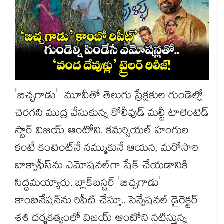
'బిచ్చగాడు' మూవీతో తెలుగు ప్రేక్షకుల గుండెల్లో
చెరగని ముద్ర వేసుకున్న కోలీవుడ్ మల్టీ టాలెంటెడ్
స్టార్ విజయ్ ఆంటోని. కమర్షియల్ హంగుల
కంటే కంటెంట్‌నే నమ్ముకునే ఆయన, మరోసారి
బాక్సాఫీస్‌ను ఎమోషనల్‌గా షేక్ చేయడానికి
సిద్ధమయ్యారు. బ్లాక్‌బస్టర్ 'బిచ్చగాడు'
కాంబినేషన్‌ను రిపీట్ చేస్తూ.. సెన్సేషనల్ డైరెక్టర్
శశి దర్శకత్వంలో విజయ్ ఆంటోని నటిస్తున్న