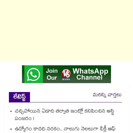
మరిన్ని వార్తలు
లేటెస్ట్
చచ్చిపోయిన ఏడాది తర్వాత ఇంట్లో కనిపించిన అస్థి
పంజరం !
ఉద్యోగం కాదది నరకం.. నాలుగు నెలలుగా వీక్లీ ఆఫ్