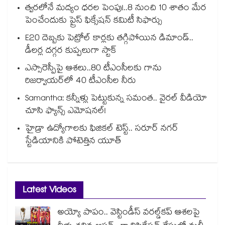
త్వరలోనే మద్యం ధ‌‌ర‌‌ల పెంపు!..8 నుంచి 10 శాతం మేర
పెంచేందుకు ప్రైస్ ఫిక్సేష‌‌న్ క‌‌మిటీ సిఫార్సు
E20 దెబ్బకు పెట్రోల్ కార్లకు తగ్గిపోయిన డిమాండ్..
డీలర్ల దగ్గర కుప్పలుగా స్టాక్
ఎస్సారెస్పీపై ఆశలు..80 టీఎంసీలకు గాను
రిజర్వాయర్‌‌‌‌‌‌‌‌‌‌‌‌‌‌‌‌లో 40 టీఎంసీల నీరు
Samantha: కన్నీళ్లు పెట్టుకున్న సమంత.. వైరల్ వీడియో
చూసి ఫ్యాన్స్ ఎమోషనల్!
హైడ్రా ఉద్యోగాలకు ఫిజికల్ టెస్ట్.. సరూర్ నగర్
స్టేడియానికి పోటెత్తిన యూత్
Latest Videos
అయ్యో పాపం.. వెస్టిండీస్ వరల్డ్‌కప్ ఆశలపై