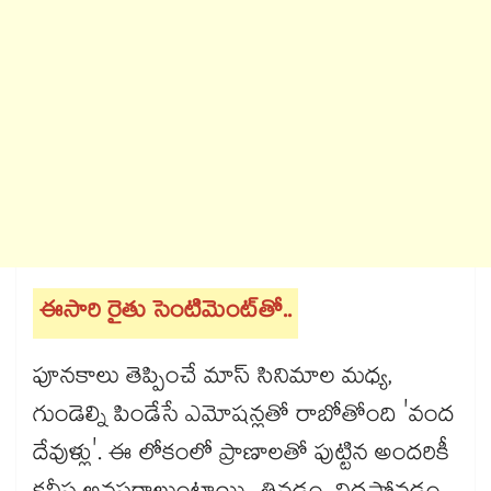
ఈసారి రైతు సెంటిమెంట్‌తో..
పూనకాలు తెప్పించే మాస్ సినిమాల మధ్య,
గుండెల్ని పిండేసే ఎమోషన్లతో రాబోతోంది 'వంద
దేవుళ్లు'. ఈ లోకంలో ప్రాణాలతో పుట్టిన అందరికీ