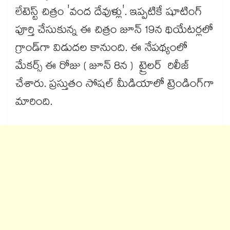
లేటెస్ట్ చిత్రం 'వంద దేవుళ్లు'. ఇప్పటికే షూటింగ్
పూర్తి చేసుకున్న ఈ చిత్రం జూన్ 19న థియేటర్లలో
గ్రాండ్‌గా విడుదల కానుంది. ఈ నేపథ్యంలో
మేకర్స్ ఈ రోజు ( జూన్ 8న ) ట్రైలర్ రిలీజ్
చేశారు. ప్రస్తుతం సోషల్ మీడియాలో ట్రెండింగ్‌గా
మారింది.