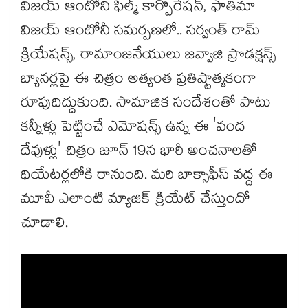
విజయ్ ఆంటోని ఫిల్మ్ కార్పొరేషన్, ఫాతిమా
విజయ్ ఆంటోనీ సమర్పణలో.. సర్వంత్ రామ్
క్రియేషన్స్, రామాంజనేయులు జవ్వాజి ప్రొడక్షన్స్
బ్యానర్లపై ఈ చిత్రం అత్యంత ప్రతిష్టాత్మకంగా
రూపుదిద్దుకుంది. సామాజిక సందేశంతో పాటు
కన్నీళ్లు పెట్టించే ఎమోషన్స్ ఉన్న ఈ 'వంద
దేవుళ్లు' చిత్రం జూన్ 19న భారీ అంచనాలతో
థియేటర్లలోకి రానుంది. మరి బాక్సాఫీస్ వద్ద ఈ
మూవీ ఎలాంటి మ్యాజిక్ క్రియేట్ చేస్తుందో
చూడాలి.