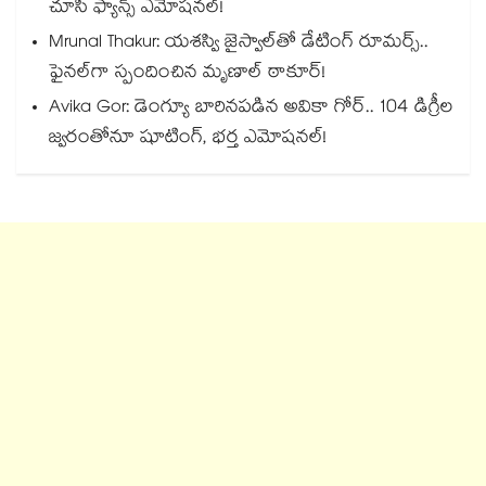
చూసి ఫ్యాన్స్ ఎమోషనల్!
Mrunal Thakur: యశస్వి జైస్వాల్‌తో డేటింగ్ రూమర్స్‌..
ఫైనల్‌గా స్పందించిన మృణాల్ ఠాకూర్!
Avika Gor: డెంగ్యూ బారినపడిన అవికా గోర్.. 104 డిగ్రీల
జ్వరంతోనూ షూటింగ్, భర్త ఎమోషనల్!