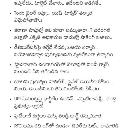
ఇవ్వలేదు.. టార్గెట్ చేశారు.. ఇదేంటని అడిగితే..
Toxic ట్రైలర్ రివ్యూ.. యష్ ‘టాక్సిక్’ తర్వాత
ఏమైపోతాడో..!
కిరాణా షాపుల్లో ఇవి కూడా అమ్ముతారా..? వరంగల్
జిల్లాలో ఎక్సైజ్ అధికారుల దాడుల్లో షాకింగ్ నిజాలు..
డీలిమిటేషన్‎పై తగ్గేదే లేదన్న విజయ్ సర్కార్..
నియోజకవర్గాల పునర్విభజనకు వ్యతిరేకంగా తీర్మానం
హైదరాబాద్⁪ చందానగర్⁫లో బెలూన్లలో నింపే గ్యాస్
సిలిండర్ పేలి తెగిపడిన కాలు
కూటమి ప్రభుత్వం హెరిటేజ్, ప్రైవేట్ డెయిరీల కోసం...
విజయ డెయిరీని బలి తీసుకుంటోంది: సీపీఎం
UPI పేమెంట్లపై ఛార్జీలేం ఉండవ్.. ఎప్పటిలానే ఫ్రీ.. కేంద్ర
ప్రభుత్వం క్లారిటీ
ఫుట్‎బాల్ దిగ్గజం మెస్సీ తండ్రి జార్జ్ కన్నుమూత
RTC బస్సు రన్నింగ్⁫లో ఉండగా డ్రైవర్‌కు ఫిట్స్.. కామారెడ్డి