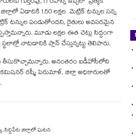
కు గుర్తింపు, గౌరవాన్ని ఇచ్చేలా ప్రత్యేక
జిల్లాలో ఏడాదికి 1.50 లక్షల మెట్రిక్ టన్నుల సన్న
్రిక్ టన్నుల పండుతోందని, రైతులు అవసరమైన
స్తామన్నారు. మూడు లక్షల ఈత చెట్లు సిద్ధంగా
థలాల్లో నాటడానికి ప్లాన్ చేస్తున్నట్టు తెలిపారు.
ోకి తీసుకొచ్చామన్నారు. అనంతరం ఐడీవోసీలోని
‌‌ కమిషనర్ రష్మీ పెరుమాళ్‌‌, జిల్లా అధికారులతో
ు.
.సిద్దిపేట జిల్లాలో ఘటన