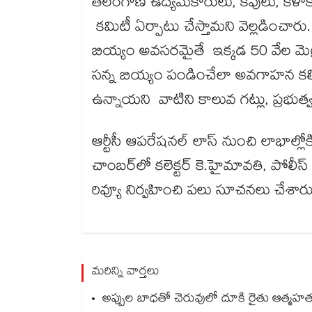
తెలంగాణ ఉద్యమకారులు, కవులు, కళాకారుల
కమిటీ ఏర్పాటు చేస్తామని వెల్లడించారు. 
బియ్యం అవసరమైతే ఇక్కడ 50 వేల మెట
సన్న బియ్యం పండించేలా అవగాహన కల్పి
ఉన్నాయని వాటిని కాలువ గట్లు, ప్రభుత్వ స్
ఆర్టీసీ ఆపరేషనల్ లాస్ నుంచి లాభాల్ల
చాంబర్‌‌‌‌లో కలెక్టర్ కె.హైమావతి, పోలీస్
రివ్యూ నిర్వహించి పలు సూచనలు చేశార
మరిన్ని వార్తలు
అప్పుల బాధతో చెరువులో దూకి రైతు ఆత్మహత్య.