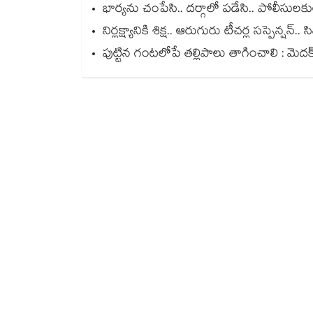
భార్యను చంపేసి.. దర్గాలో పడేసి.. పోలీసుల
నిర్లక్ష్యానికి శిక్ష.. ఆరుగురు టీచర్ల సస్పెన్ష
పుట్టిన గంటలోపే తల్లిపాలు తాగించాలి : మెదక్ 