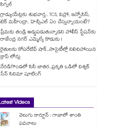
సిగ్నల్
గ్రాడ్యుయేట్లకు శుభవార్త.. TCS, విప్రో, ఇన్ఫోసిస్,
టెక్ మహీంద్రా, హెచ్సీఎల్ ఏం చేస్తున్నాయంటే?
ప్రేమకు తండ్రి అడ్డుపడుతున్నాడని పోలీస్ స్టేషన్⁪కు
రాజేంద్ర నగర్ ఎమ్మెల్యే కొడుకు !
రైతులకు కోపరేటివ్ షాక్..సొసైటీల్లో నిలిచిపోయిన
క్రాప్ లోన్లు
నేరడిగొండలో సినీ జాతర..ప్రకృతి ఒడిలో విశ్వక్
సేన్ సినిమా షూటింగ్
Latest Videos
వెలుగు కార్టూన్ : గాజాలో శాంతి
పవనాలు