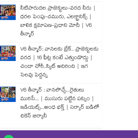
నీటిపారుదల ప్రాజెక్టులు-వరద నీరు |
ధరల పెంపు-చమురు, ఎలక్ట్రానిక్స్ |
బాలిక క్షమాపణ-ప్రధాని మోదీ | V6
తీన్మార్
V6 తీన్మార్: వానలకు బ్రేక్.. ప్రాజెక్టులకు
వరద | 16 ఫీట్ల కంటే ఎత్తుండొద్దు |
చందా చోరీ..స్కిట్ అదిరింది | ఇగ
సెలవు పెద్దన్న
V6 తీన్మార్ : వానలొచ్చే...రైతులు
మురిసే... | ముసురు పట్టిన పట్నం |
ఇడియట్స్...అంధ భక్త్ | సర్కార్ బడిలో
చికెన్ బిర్యానీ