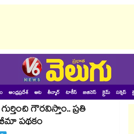
శం
ఆంధ్రప్రదేశ్
ఆట
తీన్మార్
టాకీస్
బిజినెస్
క్రైమ్
సక్సెస్
ల
తించి గౌరవిస్తాం.. ప్రతి
త బీమా పథకం