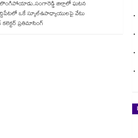
కులొంగిపోయాడు..సంగారెడ్డి జిల్లాలో ఘటన
న్.. సిద్దిపేటలో ఒకే స్కూల్ఉపాధ్యాయులపై వేటు
కలెక్టర్ ప్రతిమాసింగ్