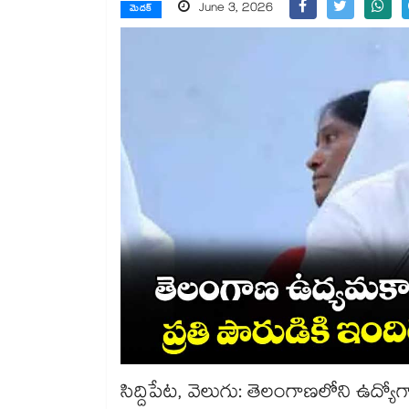
June 3, 2026
మెదక్
సిద్దిపేట, వెలుగు: తెలంగాణలోని ఉద్యోగాల