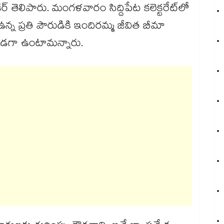
ర్ తెలిపారు. మంగళవారం సిద్దిపేట కలెక్టరేట్‌‌లో
న ప్రతి పౌరుడికి ఇందిరమ్మ జీవిత బీమా
 అండగా ఉంటామన్నారు.