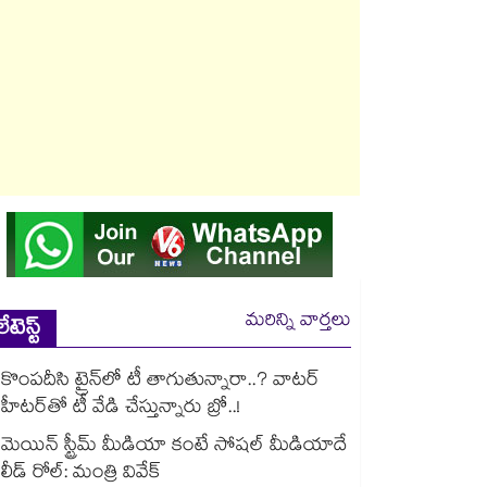
మరిన్ని వార్తలు
లేటెస్ట్
కొంపదీసి ట్రైన్⁬లో టీ తాగుతున్నారా..? వాటర్
హీటర్⁭⁭తో టీ వేడి చేస్తున్నారు బ్రో..!
మెయిన్ స్ట్రీమ్ మీడియా కంటే సోషల్ మీడియాదే
లీడ్ రోల్: మంత్రి వివేక్