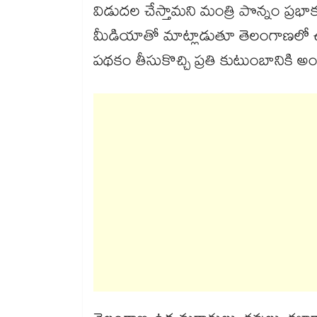
విడుదల చేస్తామని మంత్రి పొన్నం ప్రభాక
మీడియాతో మాట్లాడుతూ తెలంగాణలో ఉన్
పథకం తీసుకొచ్చి ప్రతి కుటుంబానికి