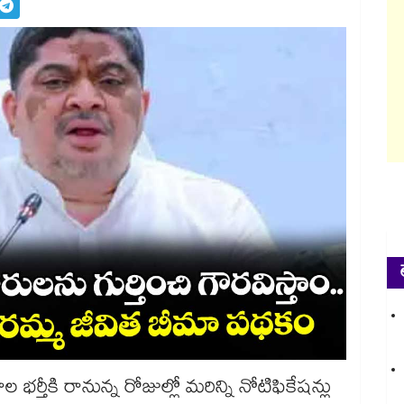
 భర్తీకి రానున్న రోజుల్లో మరిన్ని నోటిఫికేషన్లు