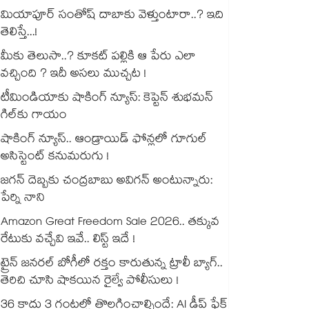
మియాపూర్ సంతోష్ దాబాకు వెళ్తుంటారా..? ఇది
తెలిస్తే...!
మీకు తెలుసా..? కూకట్ పల్లికి ఆ పేరు ఎలా
వచ్చింది ? ఇదీ అసలు ముచ్చట !
టీమిండియాకు షాకింగ్ న్యూస్: కెప్టెన్ శుభమన్
గిల్‎కు గాయం
షాకింగ్ న్యూస్.. ఆండ్రాయిడ్ ఫోన్లలో గూగుల్
అసిస్టెంట్ కనుమరుగు !
జగన్ దెబ్బకు చంద్రబాబు అవిగన్ అంటున్నారు:
పేర్ని నాని
Amazon Great Freedom Sale 2026.. తక్కువ
రేటుకు వచ్చేవి ఇవే.. లిస్ట్ ఇదే !
ట్రైన్ జనరల్ బోగీలో రక్తం కారుతున్న ట్రాలీ బ్యాగ్..
తెరిచి చూసి షాకయిన రైల్వే పోలీసులు !
36 కాదు 3 గంటల్లో తొలగించాల్సిందే: AI డీప్ ఫేక్