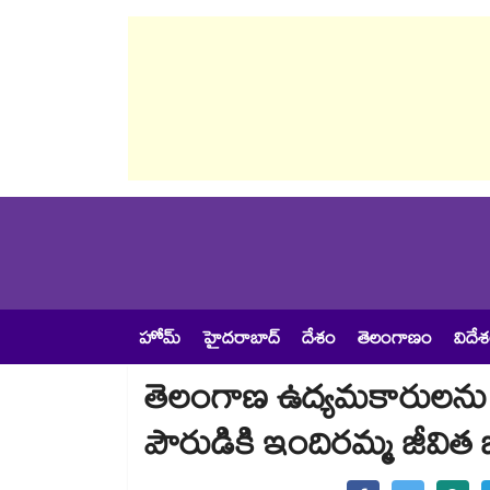
హోమ్
హైదరాబాద్
దేశం
తెలంగాణం
విదే
తెలంగాణ ఉద్యమకారులను గుర్
పౌరుడికి ఇందిరమ్మ జీవి