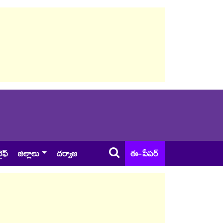
ైఫ్
జిల్లాలు
దర్వాజ
ఈ-పేపర్