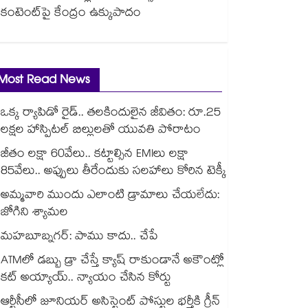
కంటెంట్‎పై కేంద్రం ఉక్కుపాదం
Most Read News
ఒక్క ర్యాపిడో రైడ్.. తలకిందులైన జీవితం: రూ.25
లక్షల హాస్పిటల్ బిల్లులతో యువతి పోరాటం
జీతం లక్షా 60వేలు.. కట్టాల్సిన EMIలు లక్షా
85వేలు.. అప్పులు తీరేందుకు సలహాలు కోరిన టెక్కీ
అమ్మవారి ముందు ఎలాంటి డ్రామాలు చేయలేదు:
జోగిని శ్యామల
మహబూబ్నగర్: పాము కాదు.. చేపే
ATMలో డబ్బు డ్రా చేస్తే క్యాష్ రాకుండానే అకౌంట్లో
కట్ అయ్యాయ్.. న్యాయం చేసిన కోర్టు
ఆర్టీసీలో జూనియర్ అసిస్టెంట్‌‌ పోస్టుల భర్తీకి గ్రీన్‌‌