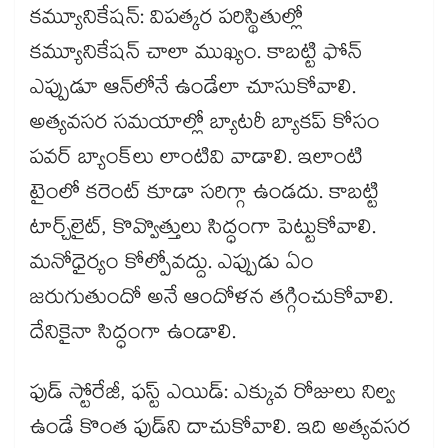
కమ్యూనికేషన్​: విపత్కర పరిస్థితుల్లో
కమ్యూనికేషన్ చాలా ముఖ్యం. కాబట్టి ఫోన్​
ఎప్పుడూ ఆన్​లోనే ఉండేలా చూసుకోవాలి.
అత్యవసర సమయాల్లో బ్యాటరీ బ్యాకప్​ కోసం
పవర్​ బ్యాంక్​లు లాంటివి వాడాలి. ఇలాంటి
టైంలో కరెంట్ కూడా సరిగ్గా ఉండదు. కాబట్టి
టార్చ్​లైట్​, కొవ్వొత్తులు సిద్ధంగా పెట్టుకోవాలి.
మనోధైర్యం కోల్పోవద్దు. ఎప్పుడు ఏం
జరుగుతుందో అనే ఆందోళన తగ్గించుకోవాలి.
దేనికైనా సిద్ధంగా ఉండాలి.
ఫుడ్​ స్టోరేజీ, ఫస్ట్‌‌‌‌ ఎయిడ్​: ఎక్కువ రోజులు నిల్వ
ఉండే కొంత ఫుడ్​ని దాచుకోవాలి. ఇది అత్యవసర