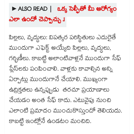
►ALSO READ |
ఒక్క సెల్ఫీతో మీ ఆరోగ్యం
ఎలా ఉందో చెప్పొచ్చు .!
పిల్లలు, వృద్ధులు: విపత్కర పరిస్థితులు ఎదురైతే
ముందుగా ఎఫెక్ట్‌ అయ్యేది పిల్లలు, వృద్ధులు,
గర్భిణీలు. కాబట్టి అలాంటివాళ్లనే ముందుగా సేఫ్​
ప్లేస్​లకు పంపించాలి. వాళ్లకు కావాల్సిన అన్ని
ఏర్పాట్లు ముందుగానే చేయాలి. ముఖ్యంగా
ఉద్రిక్తతలు ఉన్నప్పుడు తరచూ ప్రయాణాలు
చేయడం అంత సేఫ్​ కాదు. ఎటువైపు నుంచి
ఎలాంటి ప్రమాదం ముంచుకొస్తుందో తెలియదు.
కాబట్టి ఇంట్లోనే ఉండటం మంచిది.