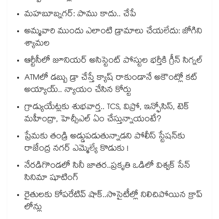
మహబూబ్నగర్: పాము కాదు.. చేపే
అమ్మవారి ముందు ఎలాంటి డ్రామాలు చేయలేదు: జోగిని
శ్యామల
ఆర్టీసీలో జూనియర్ అసిస్టెంట్‌‌ పోస్టుల భర్తీకి గ్రీన్‌‌ సిగ్నల్
ATMలో డబ్బు డ్రా చేస్తే క్యాష్ రాకుండానే అకౌంట్లో కట్
అయ్యాయ్.. న్యాయం చేసిన కోర్టు
గ్రాడ్యుయేట్లకు శుభవార్త.. TCS, విప్రో, ఇన్ఫోసిస్, టెక్
మహీంద్రా, హెచ్సీఎల్ ఏం చేస్తున్నాయంటే?
ప్రేమకు తండ్రి అడ్డుపడుతున్నాడని పోలీస్ స్టేషన్⁪కు
రాజేంద్ర నగర్ ఎమ్మెల్యే కొడుకు !
నేరడిగొండలో సినీ జాతర..ప్రకృతి ఒడిలో విశ్వక్ సేన్
సినిమా షూటింగ్
రైతులకు కోపరేటివ్ షాక్..సొసైటీల్లో నిలిచిపోయిన క్రాప్
లోన్లు