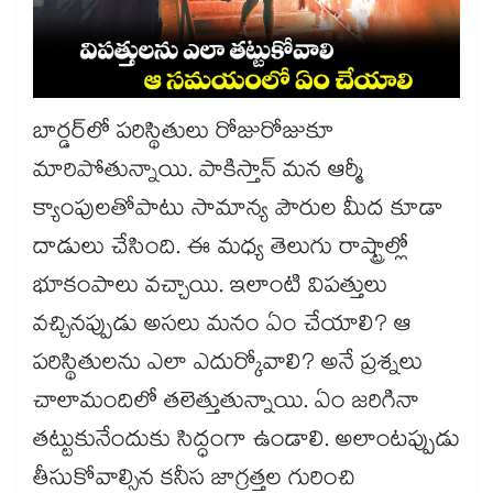
బార్డర్‌‌లో పరిస్థితులు రోజురోజుకూ
మారిపోతున్నాయి. పాకిస్తాన్​ మన ఆర్మీ
క్యాంపులతోపాటు సామాన్య పౌరుల మీద కూడా
దాడులు చేసింది. ఈ మధ్య తెలుగు రాష్ట్రాల్లో
భూకంపాలు వచ్చాయి. ఇలాంటి విపత్తులు
వచ్చినప్పుడు అసలు మనం ఏం చేయాలి? ఆ
పరిస్థితులను ఎలా ఎదుర్కోవాలి? అనే ప్రశ్నలు
చాలామందిలో తలెత్తుతున్నాయి. ఏం జరిగినా
తట్టుకునేందుకు సిద్ధంగా ఉండాలి. అలాంటప్పుడు
తీసుకోవాల్సిన కనీస జాగ్రత్తల గురించి