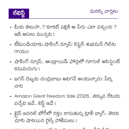
మరిన్ని వార్తలు
లేటెస్ట్
మీకు తెలుసా..? కూకట్ పల్లికి ఆ పేరు ఎలా వచ్చింది ?
ఇదీ అసలు ముచ్చట !
టీమిండియాకు షాకింగ్ న్యూస్: కెప్టెన్ శుభమన్ గిల్‎కు
గాయం
షాకింగ్ న్యూస్.. ఆండ్రాయిడ్ ఫోన్లలో గూగుల్ అసిస్టెంట్
కనుమరుగు !
జగన్ దెబ్బకు చంద్రబాబు అవిగన్ అంటున్నారు: పేర్ని
నాని
Amazon Great Freedom Sale 2026.. తక్కువ రేటుకు
వచ్చేవి ఇవే.. లిస్ట్ ఇదే !
ట్రైన్ జనరల్ బోగీలో రక్తం కారుతున్న ట్రాలీ బ్యాగ్.. తెరిచి
చూసి షాకయిన రైల్వే పోలీసులు !