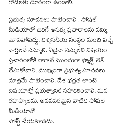
గోడలకు దూరంగా ఉండాలి.
ప్రభుత్వ సూచనలు పాటించాలి : సోషల్​
మీడియాలో జరిగే అసత్య ప్రచారాలను నమ్మి
మోసపోవద్దు. విశ్వసనీయ సంస్థల నుంచి వచ్చే
వార్తలనే నమ్మాలి. ఏదైనా నమ్మలేని విషయం
ప్రచారంలోకి రాగానే ముందుగా ఫ్యాక్ట్‌ చెక్​
చేసుకోవాలి. ముఖ్యంగా ప్రభుత్వ సూచనలు
మాత్రమే పాటించాలి. దేశ భద్రత లాంటి
విషయాల్లో ప్రభుత్వానికి సహకరించాలి. మన
రహస్యాలను, అనవసరమైన వాటిని సోషల్​
మీడియోలో
పోస్ట్‌ చేయకూడదు.