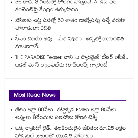
36 కాదు 3 గంటల్లో తొలగించాల్సిందే: AI డీప్ ఫేక్
కంటెంట్‎పై కేంద్రం ఉక్కుపాదం
బీసీలకు చట్ట సభల్లో 50 శాతం రిజర్వేషన్లు వచ్చే వరకూ
పోరాడుతా: కవిత
సీఎం విజయ్ ఆవు - మేక పథకం : అప్పట్లో జయలలిత
మాదిరిగానే..
THE PARADISE Teaser: నాని ‘ది ప్యారడైజ్‌‌’ టీజర్ రిలీజ్..
జడల్ మాస్ ర్యాంపేజ్‌కు గూస్‌బంప్స్ గ్యారెంటీ
Most Read News
జీతం లక్షా 60వేలు.. కట్టాల్సిన EMIలు లక్షా 85వేలు..
అప్పులు తీరేందుకు సలహాలు కోరిన టెక్కీ
ఒక్క ర్యాపిడో రైడ్.. తలకిందులైన జీవితం: రూ.25 లక్షల
హాస్పిటల్ బిల్లులతో యువతి పోరాటం