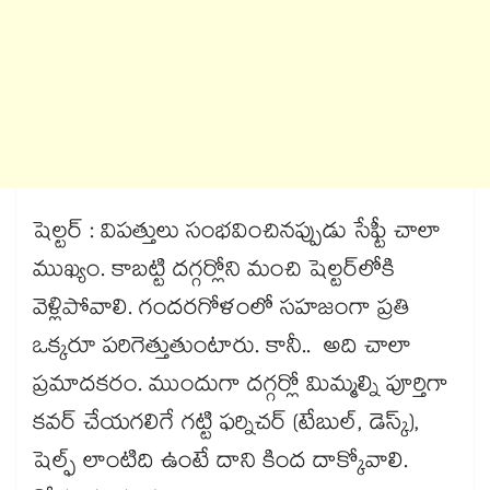
షెల్టర్​ : విపత్తులు సంభవించినప్పుడు సేఫ్టీ చాలా
ముఖ్యం. కాబట్టి దగ్గర్లోని మంచి షెల్టర్​లోకి
వెళ్లిపోవాలి. గందరగోళంలో సహజంగా ప్రతి
ఒక్కరూ పరిగెత్తుతుంటారు. కానీ.. అది చాలా
ప్రమాదకరం. ముందుగా దగ్గర్లో మిమ్మల్ని పూర్తిగా
కవర్​ చేయగలిగే గట్టి ఫర్నిచర్ (టేబుల్, డెస్క్),
షెల్ఫ్​ లాంటిది ఉంటే దాని కింద దాక్కోవాలి.