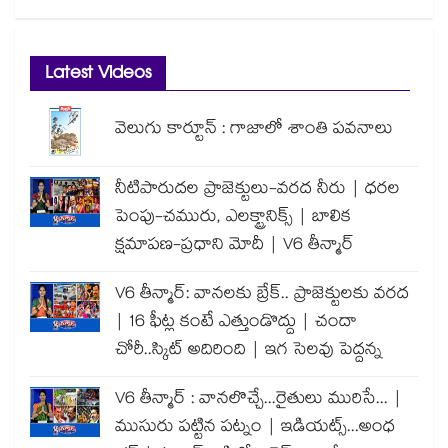
Latest Videos
వెలుగు కార్టూన్ : గాజాలో శాంతి పవనాలు
నీటిపారుదల ప్రాజెక్టులు-వరద నీరు | ధరల
పెంపు-చమురు, ఎలక్ట్రానిక్స్ | బాలిక
క్షమాపణ-ప్రధాని మోదీ | V6 తీన్మార్
V6 తీన్మార్: వానలకు బ్రేక్.. ప్రాజెక్టులకు వరద
| 16 ఫీట్ల కంటే ఎత్తుండొద్దు | చందా
చోరీ..స్కిట్ అదిరింది | ఇగ సెలవు పెద్దన్న
V6 తీన్మార్ : వానలొచ్చే...రైతులు మురిసే... |
ముసురు పట్టిన పట్నం | ఇడియట్స్...అంధ