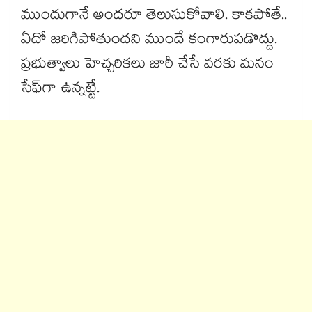
ముందుగానే అందరూ తెలుసుకోవాలి. కాకపోతే..
ఏదో జరిగిపోతుందని ముందే కంగారుపడొద్దు.
ప్రభుత్వాలు హెచ్చరికలు జారీ చేసే వరకు మనం
సేఫ్​గా ఉన్నట్టే.