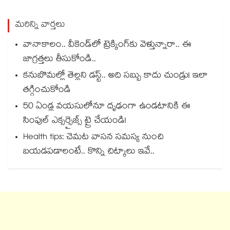
మరిన్ని వార్తలు
వానాకాలం.. వీకెండ్‏లో ట్రెక్కింగ్‎కు వెళ్తున్నారా.. ఈ
జాగ్రత్తలు తీసుకోండి..
కనుబొమల్లో తెల్లని డస్ట్.. అది సబ్బు కాదు చుండ్రు! ఇలా
తగ్గించుకోండి
50 ఏండ్ల వయసులోనూ దృఢంగా ఉండటానికి ఈ
సింపుల్ ఎక్సర్సైజ్స్ ట్రై చేయండి!
Health tips: చెమట వాసన సమస్య నుంచి
బయడపడాలంటే.. కొన్ని చిట్కాలు ఇవే..