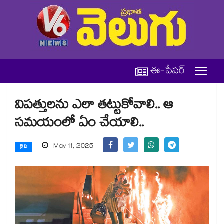
ఈ-పేపర్
విపత్తులను ఎలా తట్టుకోవాలి.. ఆ
సమయంలో ఏం చేయాలి..
May 11, 2025
లైఫ్