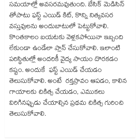
సమయాల్లో అవసరమవుతుంది. బేసిక్​ మెడిసిన్​
తోపాటు ఫస్ట్‌ ఎయిడ్​ కిట్, కొన్ని నిత్యవసర
వస్తువులను అందుబాటులో పెట్టుకోవాలి.
కొంతకాలం బయటకు వెళ్లకపోయినా ఇబ్బంది
లేకుండా ఉండేలా ప్లాన్​ చేసుకోవాలి. ఇలాంటి
పరిస్థితుల్లో అందరికీ వైద్య సాయం దొరకడం
కష్టం. అందుకే ​ ఫస్ట్‌ ఎయిడ్​ చేయడం
తెలుసుకోవాలి. అంటే రక్తస్రావం ఆపడం, కాలిన
గాయాలకు చికిత్స చేయడం, ఎముకలు
విరిగినప్పుడు చేయాల్సిన ప్రథమ చికిత్స గురించి
తెలుసుకోవాలి.