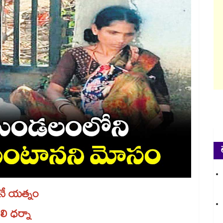
ునే యత్నం
ి ధర్నా