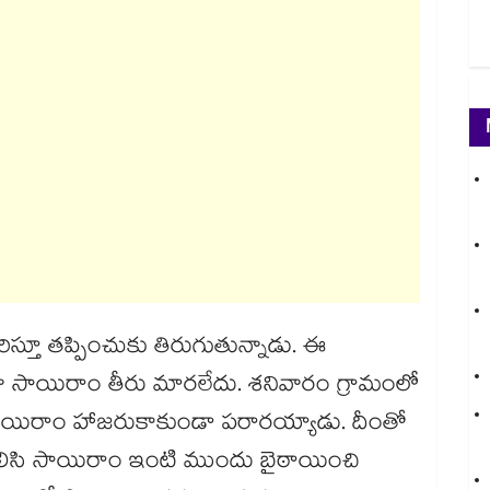
కరిస్తూ తప్పించుకు తిరుగుతున్నాడు. ఈ
ా సాయిరాం తీరు మారలేదు. శనివారం గ్రామంలో
ాయిరాం హాజరుకాకుండా పరారయ్యాడు. దీంతో
ో కలిసి సాయిరాం ఇంటి ముందు బైఠాయించి