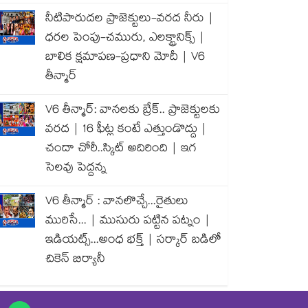
నీటిపారుదల ప్రాజెక్టులు-వరద నీరు |
ధరల పెంపు-చమురు, ఎలక్ట్రానిక్స్ |
బాలిక క్షమాపణ-ప్రధాని మోదీ | V6
తీన్మార్
V6 తీన్మార్: వానలకు బ్రేక్.. ప్రాజెక్టులకు
వరద | 16 ఫీట్ల కంటే ఎత్తుండొద్దు |
చందా చోరీ..స్కిట్ అదిరింది | ఇగ
సెలవు పెద్దన్న
V6 తీన్మార్ : వానలొచ్చే...రైతులు
మురిసే... | ముసురు పట్టిన పట్నం |
ఇడియట్స్...అంధ భక్త్ | సర్కార్ బడిలో
చికెన్ బిర్యానీ