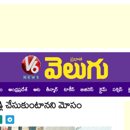
శం
ఆంధ్రప్రదేశ్
ఆట
తీన్మార్
టాకీస్
బిజినెస్
క్రైమ్
సక్సెస్
ల
్లి చేసుకుంటానని మోసం