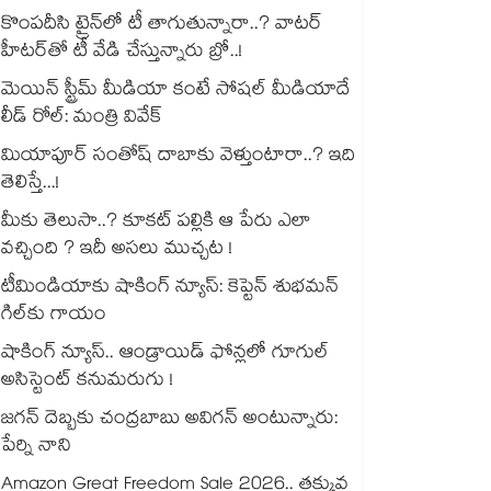
కొంపదీసి ట్రైన్⁬లో టీ తాగుతున్నారా..? వాటర్
హీటర్⁭⁭తో టీ వేడి చేస్తున్నారు బ్రో..!
మెయిన్ స్ట్రీమ్ మీడియా కంటే సోషల్ మీడియాదే
లీడ్ రోల్: మంత్రి వివేక్
మియాపూర్ సంతోష్ దాబాకు వెళ్తుంటారా..? ఇది
తెలిస్తే...!
మీకు తెలుసా..? కూకట్ పల్లికి ఆ పేరు ఎలా
వచ్చింది ? ఇదీ అసలు ముచ్చట !
టీమిండియాకు షాకింగ్ న్యూస్: కెప్టెన్ శుభమన్
గిల్‎కు గాయం
షాకింగ్ న్యూస్.. ఆండ్రాయిడ్ ఫోన్లలో గూగుల్
అసిస్టెంట్ కనుమరుగు !
జగన్ దెబ్బకు చంద్రబాబు అవిగన్ అంటున్నారు:
పేర్ని నాని
Amazon Great Freedom Sale 2026.. తక్కువ