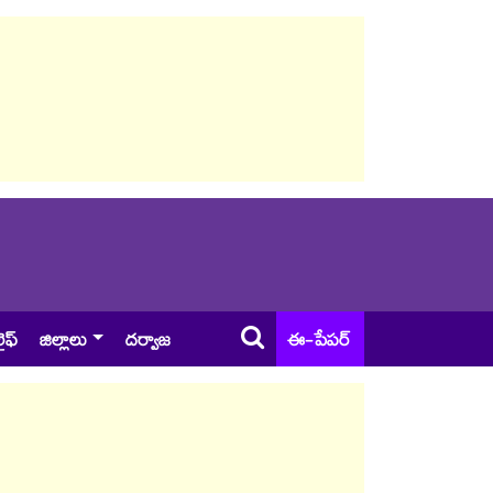
ైఫ్
జిల్లాలు
దర్వాజ
ఈ-పేపర్