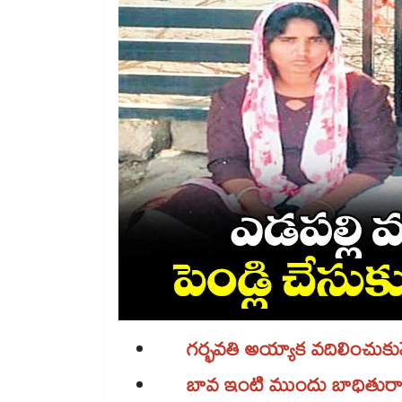
గర్భవతి అయ్యాక వదిలించుక
​ బావ ఇంటి ముందు బాధితురాల