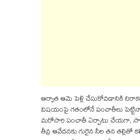
ఆర్వాత ఆమె పెళ్లి చేసుకోవడానికి నిరా
విషయంపై గతంలోనే పంచాతీలు పెట్టిన
మరోసారి పంచాతీ ఏర్పాటు చేయగా, స
తీవ్ర ఆవేదనకు గురైన నీల తన తల్లిత