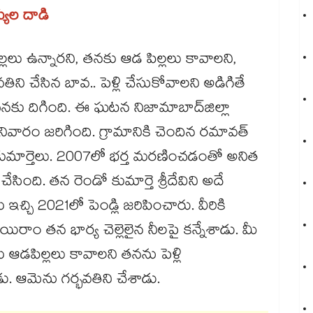
యుల దాడి
ు ఉన్నారని, తనకు ఆడ పిల్లలు కావాలని,
తిని చేసిన బావ.. పెళ్లి చేసుకోవాలని అడిగితే
ు దిగింది. ఈ ఘటన నిజామాబాద్​జిల్లా
వారం జరిగింది. గ్రామానికి చెందిన రమావత్
ుమార్తెలు. 2007లో భర్త మరణించడంతో అనిత
చేసింది. తన రెండో కుమార్తె శ్రీదేవిని అదే
చ్చి 2021లో పెండ్లి జరిపించారు. వీరికి
రాం తన భార్య చెల్లెలైన నీలపై కన్నేశాడు. మీ
ు ఆడపిల్లలు కావాలని తనను పెళ్లి
ు. ఆమెను గర్భవతిని చేశాడు.