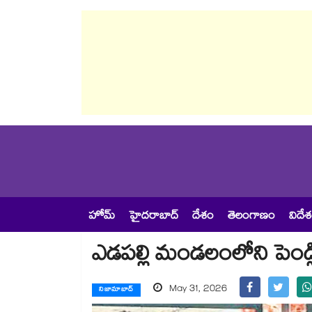
హోమ్
హైదరాబాద్
దేశం
తెలంగాణం
విదే
ఎడపల్లి మండలంలోని పెండ
May 31, 2026
నిజామాబాద్