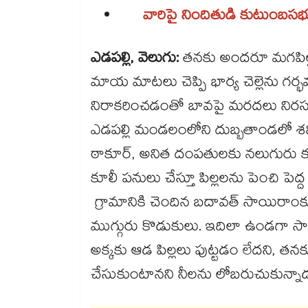
వారిపై నిందితుడి కుటుంబసభ్
ఎడపల్లి, వెలుగు:
తనకు అందరూ మగపిల్లల
మాయ మాటలు చెప్పి భార్య చెల్లెను గర్భవ
నిరాకరించడంతో బావపై మరదలు నిరసనక
ఎడపల్లి మండలంలోని దుబ్బతాండలో శని
ఠాకూర్, అనిత దంపతులకు నలుగురు క
కూలీ పనులు చేస్తూ పిల్లలను పెంచి పెద్ద 
గ్రామానికి చెందిన బదావత్ సాయిరాంకు ఇ
ముగ్గురు కొడుకులు. ఇదిలా ఉండగా సాయి
అక్కకు ఆడ పిల్లలు పుట్టడం లేదని, తనక
చేసుకుంటానని నీలను లోబరుచుకున్నాడ