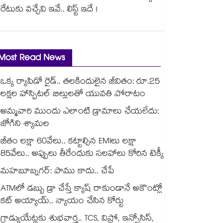
రేటుకు వచ్చేవి ఇవే.. లిస్ట్ ఇదే !
Most Read News
ఒక్క ర్యాపిడో రైడ్.. తలకిందులైన జీవితం: రూ.25
లక్షల హాస్పిటల్ బిల్లులతో యువతి పోరాటం
అమ్మవారి ముందు ఎలాంటి డ్రామాలు చేయలేదు:
జోగిని శ్యామల
జీతం లక్షా 60వేలు.. కట్టాల్సిన EMIలు లక్షా
85వేలు.. అప్పులు తీరేందుకు సలహాలు కోరిన టెక్కీ
మహబూబ్నగర్: పాము కాదు.. చేపే
ATMలో డబ్బు డ్రా చేస్తే క్యాష్ రాకుండానే అకౌంట్లో
కట్ అయ్యాయ్.. న్యాయం చేసిన కోర్టు
గ్రాడ్యుయేట్లకు శుభవార్త.. TCS, విప్రో, ఇన్ఫోసిస్,