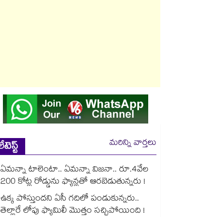
మరిన్ని వార్తలు
లేటెస్ట్
ఏమన్నా టాలెంటా.. ఏమన్నా విజనా.. రూ.4వేల
200 కోట్ల రోడ్డును ఫ్యాన్లతో ఆరబెడుతున్నరు !
ఉక్క పోస్తుందని ఏసీ గదిలో పండుకున్నరు..
తెల్లారే లోపు ఫ్యామిలీ మొత్తం సచ్చిపోయింది !