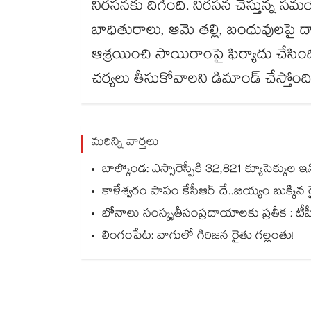
నిరసనకు దిగింది. నిరసన చేస్తున్న
బాధితురాలు, ఆమె తల్లి, బంధువులపై దాడ
ఆశ్రయించి సాయిరాంపై ఫిర్యాదు చేసి
చర్యలు తీసుకోవాలని డిమాండ్ చేస్తోంది
మరిన్ని వార్తలు
బాల్కొండ: ఎస్సారెస్పీకి 32,821 క్యూసెక్కుల ఇన్
కాళేశ్వరం పాపం కేసీఆర్ దే..బియ్యం బుక్కిన రై
బోనాలు సంస్కృతీసంప్రదాయాలకు ప్రతీక : టీపీసీసీ చీఫ్‌‌‌‌‌‌‌‌‌‌‌‌‌‌‌‌ మ
లింగంపేట: వాగులో గిరిజన రైతు గల్లంతు!