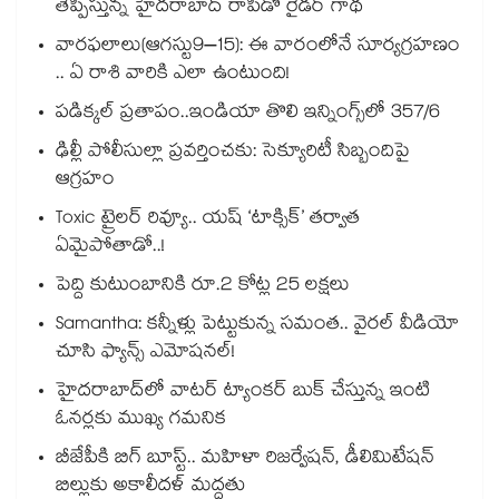
తెప్పిస్తున్న హైదరాబాద్ రాపిడో రైడర్ గాథ
వారఫలాలు(ఆగస్టు9–15): ఈ వారంలోనే సూర్యగ్రహణం
.. ఏ రాశి వారికి ఎలా ఉంటుంది!
పడిక్కల్‌‌ ప్రతాపం..ఇండియా తొలి ఇన్నింగ్స్‌‌లో 357/6
ఢిల్లీ పోలీసుల్లా ప్రవర్తించకు: సెక్యూరిటీ సిబ్బందిపై
ఆగ్రహం
Toxic ట్రైలర్ రివ్యూ.. యష్ ‘టాక్సిక్’ తర్వాత
ఏమైపోతాడో..!
పెద్ది కుటుంబానికి రూ.2 కోట్ల 25 లక్షలు
Samantha: కన్నీళ్లు పెట్టుకున్న సమంత.. వైరల్ వీడియో
చూసి ఫ్యాన్స్ ఎమోషనల్!
హైదరాబాద్⁪లో వాటర్ ట్యాంకర్ బుక్ చేస్తున్న ఇంటి
ఓనర్లకు ముఖ్య గమనిక
బీజేపీకి బిగ్ బూస్ట్.. మహిళా రిజర్వేషన్, డీలిమిటేషన్
బిల్లుకు అకాలీదళ్ మద్దతు