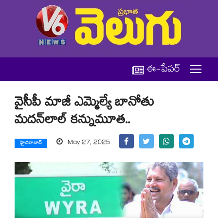
ఈ-పేపర్
వైసీపీ మాజీ ఎమ్మెల్యే బానోతు
మదన్‌లాల్‌ కన్నుమూత..
May 27, 2025
హైదరాబాద్