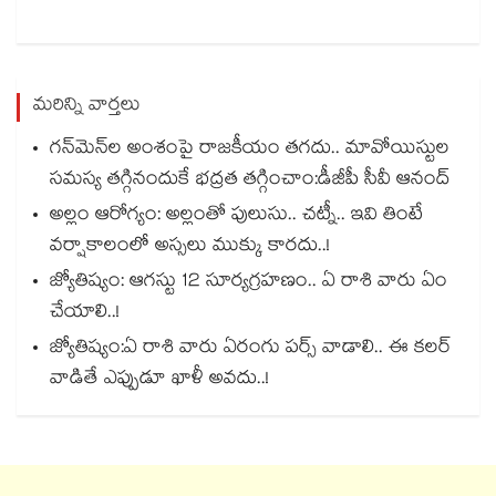
మరిన్ని వార్తలు
గన్⁭మెన్⁭ల అంశంపై రాజకీయం తగదు.. మావోయిస్టుల
సమస్య తగ్గినందుకే భద్రత తగ్గించాం:డీజీపీ సీవీ ఆనంద్
అల్లం ఆరోగ్యం: అల్లంతో పులుసు.. చట్నీ.. ఇవి తింటే
వర్షాకాలంలో అస్సలు ముక్కు కారదు..!
జ్యోతిష్యం: ఆగస్టు 12 సూర్యగ్రహణం.. ఏ రాశి వారు ఏం
చేయాలి..!
జ్యోతిష్యం:ఏ రాశి వారు ఏరంగు పర్స్ వాడాలి.. ఈ కలర్
వాడితే ఎప్పుడూ ఖాళీ అవదు..!