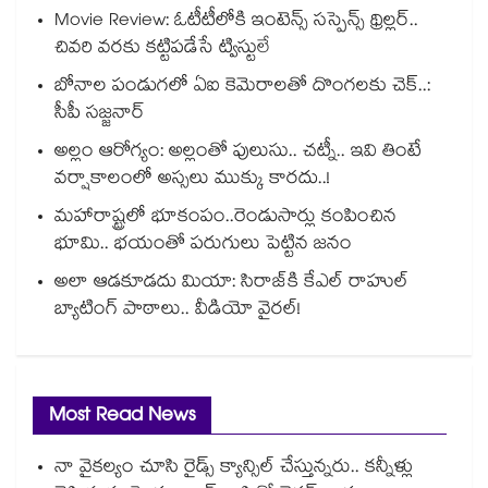
Movie Review: ఓటీటీలోకి ఇంటెన్స్ సస్పెన్స్ థ్రిల్లర్..
చివరి వరకు కట్టిపడేసే ట్విస్టులే
బోనాల పండుగలో ఏఐ కెమెరాలతో దొంగలకు చెక్..:
సీపీ సజ్జనార్
అల్లం ఆరోగ్యం: అల్లంతో పులుసు.. చట్నీ.. ఇవి తింటే
వర్షాకాలంలో అస్సలు ముక్కు కారదు..!
మహారాష్ట్రలో భూకంపం..రెండుసార్లు కంపించిన
భూమి.. భయంతో పరుగులు పెట్టిన జనం
అలా ఆడకూడదు మియా: సిరాజ్‌కి కేఎల్ రాహుల్
బ్యాటింగ్ పాఠాలు.. వీడియో వైరల్!
Most Read News
నా వైకల్యం చూసి రైడ్స్ క్యాన్సిల్ చేస్తున్నరు.. కన్నీళ్లు