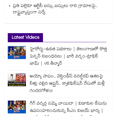
ప్రతి పల్లెకూ ఆర్టీసీ బస్సు..బస్సులు రాని గ్రామాలపై..
రాష్ట్రవ్యాప్తంగా సర్వే
Latest Videos
హైకోర్టు-ఉచిత పథకాలు | తెలంగాణలో కొత్త
పెన్షన్ నిబంధనలు | భారీ వర్షం-ట్రాఫిక్
జామ్ | V6 తీన్మార్
అయ్యో పాపం.. వెస్టిండీస్ వరల్డ్‌కప్ ఆశలపై
నీళ్లు చల్లిన ఆఫ్ఘన్.. క్వాలిఫికేషన్ రేసులో మళ్లీ
గందరగోళం!
గిగ్ వర్కర్ల సమ్మె వాయిదా | విడాకుల కేసును
ఉపసంహరించుకున్న సీఎం విజయ్ భార్య |