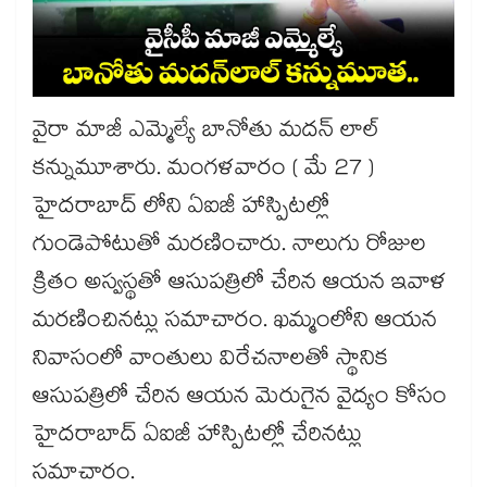
వైరా మాజీ ఎమ్మెల్యే బానోతు మదన్ లాల్
కన్నుమూశారు. మంగళవారం ( మే 27 )
హైదరాబాద్ లోని ఏఐజీ హాస్పిటల్లో
గుండెపోటుతో మరణించారు. నాలుగు రోజుల
క్రితం అస్వస్థతో ఆసుపత్రిలో చేరిన ఆయన ఇవాళ
మరణించినట్లు సమాచారం. ఖమ్మంలోని ఆయన
నివాసంలో వాంతులు విరేచనాలతో స్థానిక
ఆసుపత్రిలో చేరిన ఆయన మెరుగైన వైద్యం కోసం
హైదరాబాద్ ఏఐజీ హాస్పిటల్లో చేరినట్లు
సమాచారం.