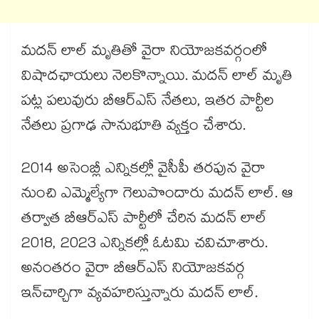
మదన్ లాల్ మృతితో వైరా నియోజకవర్గంలో
విషాదఛాయలు నెలకొన్నాయి. మదన్ లాల్ మృతి
పట్ల పలువురు బీఆర్ఎస్ నేతలు, ఇతర పార్టీల
నేతలు ప్రగాఢ సానుభూతి వ్యక్తం చేశారు.
2014 అసెంబ్లీ ఎన్నికల్లో వైసీపీ తరపున వైరా
నుంచి ఎమ్మెల్యేగా గెలుపొందారు మదన్ లాల్. ఆ
తర్వాత బీఆర్‌ఎస్‌ పార్టీలో చేరిన మదన్ లాల్
2018, 2023 ఎన్నికల్లో ఓటమి చవిచూశారు.
అనంతరం వైరా బీఆర్‌ఎస్‌ నియోజకవర్గ
ఇన్‌చార్చిగా వ్యవహరిస్తున్నారు మదన్ లాల్.