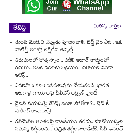
మరిన్ని వార్తలు
లేటెస్ట్
తులసి మొక్కని ఎప్పుడు పూజించాలి, బెస్ట్ టైం ఏది.. ఇవి
పాటిస్తే ఇంట్లో లక్ష్మిదేవి ఉన్నట్లే..
తిరుమలలో కొత్త స్కాం... నకిలీ ఆధార్ కార్డులతో
గదులు...అధిక ధరలకు విక్రయం.. దళారుల ముఠా
అరెస్ట్..
ఎవరినో ఒకరిని బలిపశువును చేయకండి: భారత
ఆటగాళ్ల గాయాలపై వీవీఎస్ లక్ష్మణ్ క్లారిటీ
వైభవ్ వయసుపై డౌట్స్ ఇంకా పోలేదా?.. బ్రెట్ లీ
షాకింగ్ కామెంట్స్!
గన్⁭మెన్⁭ల అంశంపై రాజకీయం తగదు.. మావోయిస్టుల
సమస్య తగ్గినందుకే భద్రత తగ్గించాం:డీజీపీ సీవీ ఆనంద్