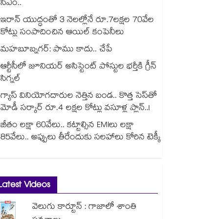
సీఎం..
ఇరాన్ యుద్ధంతో 3 నెలల్లోనే రూ.7లక్షల 70వేల
కోట్లు సంపాదించిన ఆయిల్ కంపెనీలు
మహబూబ్నగర్: పాము కాదు.. చేపే
ఆర్టీసీలో జూనియర్ అసిస్టెంట్‌‌ పోస్టుల భర్తీకి గ్రీన్‌‌
సిగ్నల్
గ్యాస్ వినియోగదారుల నెత్తిన బండ.. కొత్త సెస్‌తో
మోడీ సర్కార్ రూ.4 లక్షల కోట్లు వసూళ్ల ప్లాన్..!
జీతం లక్షా 60వేలు.. కట్టాల్సిన EMIలు లక్షా
85వేలు.. అప్పులు తీరేందుకు సలహాలు కోరిన టెక్కీ
Latest Videos
వెలుగు కార్టూన్ : గాజాలో శాంతి