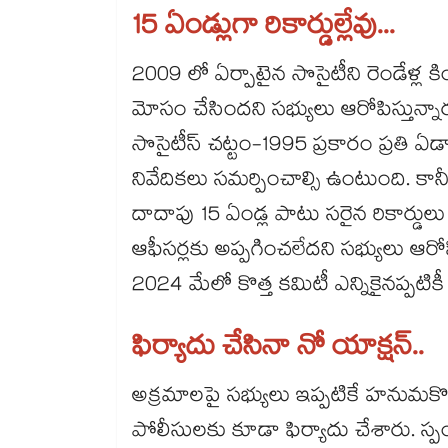
15 ఏండ్లుగా రికార్డుల్లేవు...
2009 లో ఏర్పాటైన సొసైటీని రెండేళ్ల 
మోసం చేసిందని సభ్యులు ఆరోపిస్తున్నా
సొసైటీస్ చట్టం-1995 ప్రకారం ప్రతి ఏడా
నివేదికలు సమర్పించాల్సి ఉంటుంది. 
దాదాపు 15 ఏండ్ల పాటు సరైన రికార్డుల
ఆఫీసర్లకు అప్పగించలేదని సభ్యులు ఆరోపిస్
2024 మేలో కొత్త కమిటీ ఎన్నికైనప్పటికీ
ఫిర్యాదు చేసినా నో యాక్షన్..
అక్రమాలపై సభ్యులు ఇప్పటికే హనుమకొండ కల
పోలీసులకు కూడా ఫిర్యాదు చేశారు. స