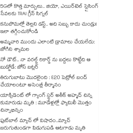
5Gలో కొత్త మార్పులు.. జియో, ఎయిర్‌టెల్ స్లైసింగ్
సేవలకు TRAI గ్రీన్ సిగ్నల్
కనుబొమల్లో తెల్లని డస్ట్.. అది సబ్బు కాదు చుండ్రు!
ఇలా తగ్గించుకోండి
అమ్మవారి ముందు ఎలాంటి డ్రామాలు చేయలేదు:
జోగిని శ్యామల
నో డౌట్.. నా వరల్డ్ రికార్డ్ ను బద్దలు కొట్టేది ఆ
బుడ్డోడే: జోస్ బట్లర్
తిరుగుబాటు మొదలైంది : E20 పెట్రోల్ బంద్
చేయాలంటూ అసెంబ్లీ తీర్మానం
యాక్సిడెంట్ లో గ్యాంగ్ స్టర్ అతీక్ అహ్మద్ చిన్న
కుమారుడు మృతి : మూడేళ్లల్లో ఫ్యామిలీ మొత్తం
చిన్నాభిన్నం
ఫుట్‌బాల్ మ్యాచ్ లో విషాదం..మ్యాచ్
జరుగుతుండగా పిడుగుపడి ఆటగాడు మృతి