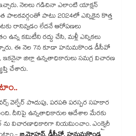
చ్చారు. నెలలు గడిచినా ఎలాంటి యాక్షన్​
. గత పాలకవర్గంతో పాటు 2024లో ఎన్నికైన కొత్త
యటకు రానివ్వడం లేదనే ఆరోపణలు
ుతం ఉన్న కమిటీని రద్దు చేసి, మళ్లీ ఎన్నికలు
్తున్నారు. ఈ నెల 7న కూడా హనుమకొండ డీసీవో
ు, ఇకనైనా జిల్లా ఉన్నతాధికారులు సమగ్ర విచారణ
్తి చేశారు.
టాం..
ర్స్ వెల్ఫేర్​ పొదుపు, పరపతి పరస్పర సహకార
ంది. దీనిపై ఉన్నతాధికారుల ఆదేశాల మేరకు
్రార్ ను విచారణాధికారిగా నియమించాం. ఎంక్వైరీ
ుంటాం.-
బి.మోహన్, డీసీవో, హనుమకొండ