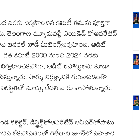
కింద వరకు నిర్వహించిన కమిటీ తమను పూర్తిగా
రు. తెలంగాణ మ్యూచువల్లీ ఎయిడెడ్ కోఆపరేటివ్
ది జనరల్​ బాడీ మీటింగ్స్​నిర్వహించి, ఆడిట్
కానీ, గత కమిటీ 2009 నుంచి 2024 వరకు
ు నిర్వహించకపోగా, ఆడిట్ రిపోర్టులను కూడా
తున్నారు. పార్కు నిర్లక్ష్యానికి గురికావడంతో
 పరిస్థితిలో మార్పు లేదని వారు వాపోతున్నారు.
ెక్టర్, డిస్ట్రిక్ట్​కోఆపరేటివ్​ ఆఫీసర్​తోపాటు
్పందన లేకపోవడంతో గతేడాది జూన్‌‌లో సహకార