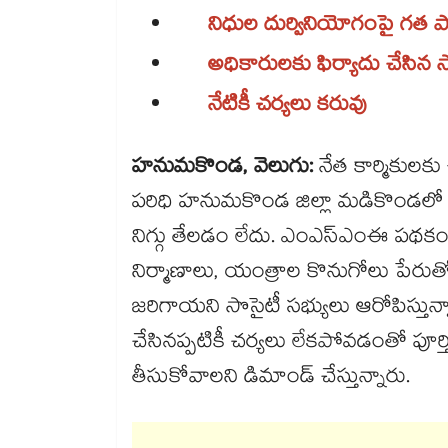
నిధుల దుర్వినియోగంపై గత ప
అధికారులకు ఫిర్యాదు చేసిన సొ
నేటికీ చర్యలు కరువు
హనుమకొండ, వెలుగు:
నేత కార్మికులకు 
పరిధి హనుమకొండ జిల్లా మడికొండలో ఏర్ప
నిగ్గు తేలడం లేదు. ఎంఎస్‌‌ఎంఈ పథకం కి
నిర్మాణాలు, యంత్రాల కొనుగోలు పేరు
జరిగాయని సొసైటీ సభ్యులు ఆరోపిస్తున్న
చేసినప్పటికీ చర్యలు లేకపోవడంతో పూర్త
తీసుకోవాలని డిమాండ్ చేస్తున్నారు.