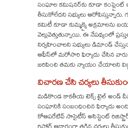
సంఘాల కమిషనర్‌‌కు కూడా కంప్లైంట్​ ఇ
తీసుకోలేదని సభ్యులు ఆరోపిస్తున్నారు
కమిటీ కూడా కుమ్మక్కై అక్రమాలను బ
వెల్లువెత్తుతున్నాయి. ఈ నేపథ్యంలో ప్రస్త
నిర్వహించాలని సభ్యులు డిమాండ్ చేస
ఆఫీస్​లో మరోసారి ఫిర్యాదు చేసిన వార
జరిపించి తమకు న్యాయం చేయాలని విజ్ఞప
విచారణ చేసి చర్యలు తీసుకుం
మడికొండ కాకతీయ టెక్స్ టైల్ అండ్ వీవ
సంఘానికి సంబంధించిన ఫిర్యాదు అంది
కోఆపరేటివ్ సొసైటీస్ అసిస్టెంట్ రిజిస్ట
రిపోర్ట్ ఆధారంగా తగిన చర్యలు తీసుక