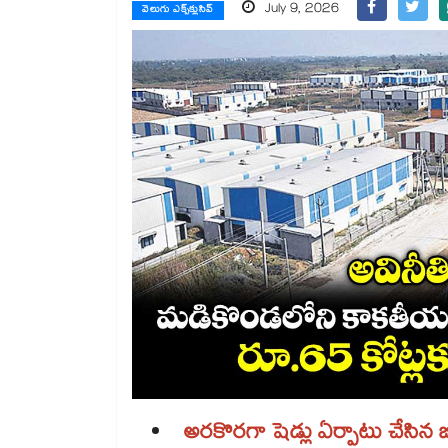
July 9, 2026
వెలుగు ఎక్స్‌క్లుసివ్
అరకొరగా షెడ్లు ఏర్పాటు చేసిన బిల్ల