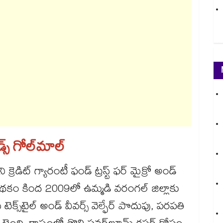
్ గోల్​మాల్​
క్రెడిట్ గ్యారంటీ ఫండ్ ట్రస్ట్ ఫర్ మైక్రో అండ్
ఈ) పథకం కింద 2009లో ఉమ్మడి వరంగల్ జిల్లాకు
స్‌‌టైల్ అండ్ వీవర్స్ వెల్ఫేర్ పొదుపు, పరపతి