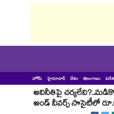
హోమ్
హైదరాబాద్
దేశం
తెలంగాణం
విదే
అవినీతిపై చర్యలేవి?..మడిక
అండ్ వీవర్స్ సొసైటీలో ర