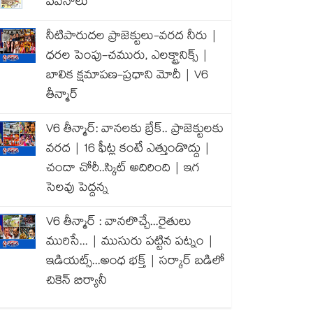
పవనాలు
నీటిపారుదల ప్రాజెక్టులు-వరద నీరు |
ధరల పెంపు-చమురు, ఎలక్ట్రానిక్స్ |
బాలిక క్షమాపణ-ప్రధాని మోదీ | V6
తీన్మార్
V6 తీన్మార్: వానలకు బ్రేక్.. ప్రాజెక్టులకు
వరద | 16 ఫీట్ల కంటే ఎత్తుండొద్దు |
చందా చోరీ..స్కిట్ అదిరింది | ఇగ
సెలవు పెద్దన్న
V6 తీన్మార్ : వానలొచ్చే...రైతులు
మురిసే... | ముసురు పట్టిన పట్నం |
ఇడియట్స్...అంధ భక్త్ | సర్కార్ బడిలో
చికెన్ బిర్యానీ