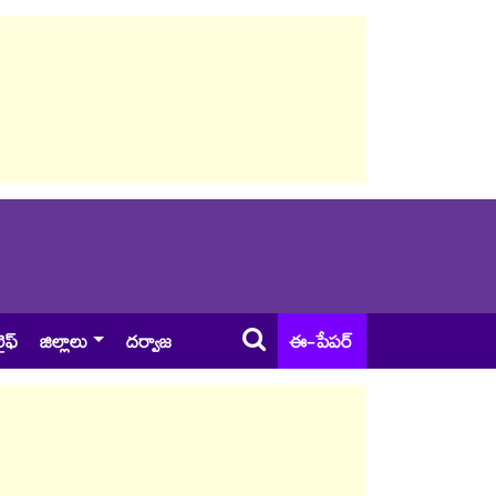
ైఫ్
జిల్లాలు
దర్వాజ
ఈ-పేపర్