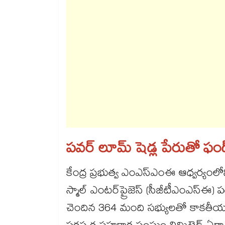
పవర్ లూమ్ షెడ్ల పేరుతో ఫండ్స
కేంద్ర ప్రభుత్వ ఎంఎస్‌‌ఎంఈ ఆధ్వర్యంలోని 
స్మాల్ ఎంటర్‌‌ప్రైజెస్ (సీజీటీఎంఎస్
చెందిన 364 మంది సభ్యులతో కాకతీయ టెక్