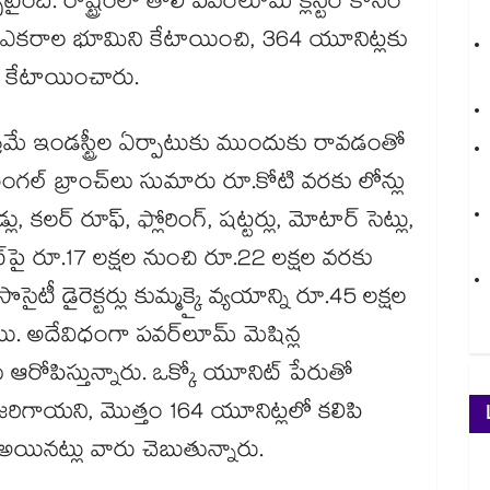
ి. రాష్ట్రంలో తొలి పవర్‌‌లూమ్ క్లస్టర్ కోసం
 ఎకరాల భూమిని కేటాయించి, 364 యూనిట్లకు
లు కేటాయించారు.
ే ఇండస్ట్రీల ఏర్పాటుకు ముందుకు రావడంతో
గల్ బ్రాంచ్​లు సుమారు రూ.కోటి వరకు లోన్లు
 కలర్ రూఫ్, ఫ్లోరింగ్, షట్టర్లు, మోటార్ సెట్లు,
‌పై రూ.17 లక్షల నుంచి రూ.22 లక్షల వరకు
 సొసైటీ డైరెక్టర్లు కుమ్మక్కై వ్యయాన్ని రూ.45 లక్షల
. అదేవిధంగా పవర్‌‌లూమ్ మెషిన్ల
ు ఆరోపిస్తున్నారు. ఒక్కో యూనిట్ పేరుతో
రిగాయని, మొత్తం 164 యూనిట్లలో కలిపి
 అయినట్లు వారు చెబుతున్నారు.