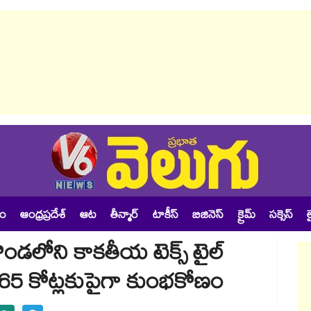
శం
ఆంధ్రప్రదేశ్
ఆట
తీన్మార్
టాకీస్
బిజినెస్
క్రైమ్
సక్సెస్
ల
ొండలోని కాకతీయ టెక్స్ టైల్
ూ.65 కోట్లకుపైగా కుంభకోణం