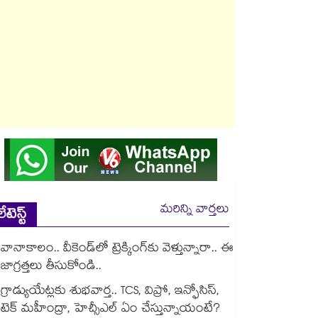
మరిన్ని వార్తలు
లేటెస్ట్
వానాకాలం.. వీకెండ్‏లో ట్రెక్కింగ్‎కు వెళ్తున్నారా.. ఈ
జాగ్రత్తలు తీసుకోండి..
గ్రాడ్యుయేట్లకు శుభవార్త.. TCS, విప్రో, ఇన్ఫోసిస్,
టెక్ మహీంద్రా, హెచ్సీఎల్ ఏం చేస్తున్నాయంటే?