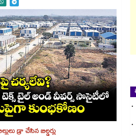
ులు డ్రా చేసిన బిల్డర్లు