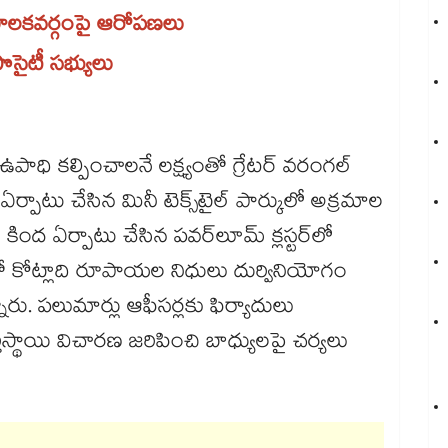
ాలకవర్గంపై ఆరోపణలు
సైటీ సభ్యులు
ఉపాధి కల్పించాలనే లక్ష్యంతో గ్రేటర్​ వరంగల్​
ాటు చేసిన మినీ టెక్స్‌‌టైల్ పార్కులో అక్రమాల
ంద ఏర్పాటు చేసిన పవర్‌‌లూమ్ క్లస్టర్‌‌లో
తో కోట్లాది రూపాయల నిధులు దుర్వినియోగం
ారు. పలుమార్లు ఆఫీసర్లకు ఫిర్యాదులు
ిస్థాయి విచారణ జరిపించి బాధ్యులపై చర్యలు