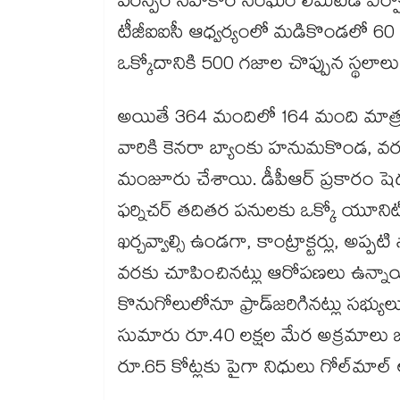
పరస్పర సహకార సంఘం లిమిటెడ్​ ఏర్పాటైంద
టీజీఐఐసీ ఆధ్వర్యంలో మడికొండలో 60
ఒక్కోదానికి 500 గజాల చొప్పున స్థలా
అయితే 364 మందిలో 164 మంది మాత్రమ
వారికి కెనరా బ్యాంకు హనుమకొండ, వరం
మంజూరు చేశాయి. డీపీఆర్ ప్రకారం షెడ్లు,
ఫర్నిచర్ తదితర పనులకు ఒక్కో యూనిట్‌
ఖర్చవ్వాల్సి ఉండగా, కాంట్రాక్టర్లు, అప్పటి
వరకు చూపించినట్లు ఆరోపణలు ఉన్నాయి
కొనుగోలులోనూ ఫ్రాడ్​జరిగినట్లు సభ్యుల
సుమారు రూ.40 లక్షల మేర అక్రమాలు జ
రూ.65 కోట్లకు పైగా నిధులు గోల్‌‌మాల్