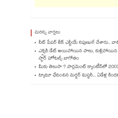
మరిన్ని వార్తలు
నీట్ పేపర్ లీక్ ఎన్టీయే నిపుణులే చేశారు.. వాట్స
ఎక్సైరీ డేట్ అయిపోయిన పాలు, కుళ్లిపోయ
స్టార్ హోటల్స్ బాగోతం
మీకు తెలుసా ? పార్లమెంట్ క్యాంటీన్⁪లో 2003 
ట్యాటూ ఛేదించిన మర్డర్ మిస్టరీ... ఏడేళ్ల కింద