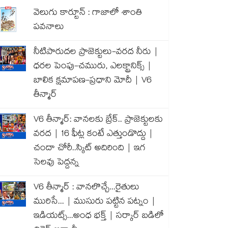
వెలుగు కార్టూన్ : గాజాలో శాంతి
పవనాలు
నీటిపారుదల ప్రాజెక్టులు-వరద నీరు |
ధరల పెంపు-చమురు, ఎలక్ట్రానిక్స్ |
బాలిక క్షమాపణ-ప్రధాని మోదీ | V6
తీన్మార్
V6 తీన్మార్: వానలకు బ్రేక్.. ప్రాజెక్టులకు
వరద | 16 ఫీట్ల కంటే ఎత్తుండొద్దు |
చందా చోరీ..స్కిట్ అదిరింది | ఇగ
సెలవు పెద్దన్న
V6 తీన్మార్ : వానలొచ్చే...రైతులు
మురిసే... | ముసురు పట్టిన పట్నం |
ఇడియట్స్...అంధ భక్త్ | సర్కార్ బడిలో