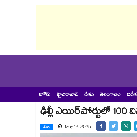
హోమ్
హైదరాబాద్
దేశం
తెలంగాణం
విదే
ఢిల్లీ ఎయిర్‌‌‌‌‌‌‌‌‌‌‌‌‌‌‌‌పోర్టులో
May 12, 2025
దేశం