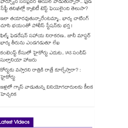
ఫార్చ్యూన్ సన్‌ఫ్లవర్ ఆయిల్ వాడుతున్నారా.. ఫుడ్
సేఫ్టీ తనిఖీల్లో క్వాలిటీ టెస్ట్ ఫెయిలైంది తెలుసా?
ఇలా తయారవుతున్నారేంటమ్మా.. భార్య చాటింగ్
చూసి భయంతో పోలీస్ స్టేషన్⁫కు భర్త !
ఫిల్మ్ ఫెడరేషన్ సహాయ నిరాకరణ.. జానీ మాస్టర్
భార్య తీరును ఎండగడుతూ లేఖ
కంటెంప్ట్ కేసులో హైకోర్టు ఎదుట.. IAS సందీప్
సుల్తానియా హాజరు
కోర్టుకు వస్తారని రాత్రికి రాత్రే కూల్చేస్తారా? :
హైకోర్టు
ఇళ్లలో గ్యాస్ వాడుతున్న వినియోగదారులకు కీలక
హెచ్చరిక
Latest Videos