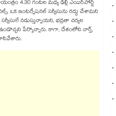
30 గంటల మధ్య ఢిల్లీ ఎయిర్‌‌‌‌పోర్ట్‌‌‌‌‌‌‌‌
44 అరైవల్స్, ఒక ఇంటర్నేషనల్‌‌‌‌‌‌‌‌ సర్వీసును రద్దు చేశామని
ి సర్వీసులే నడుస్తున్నాయని, భద్రతా చర్యల
డొచ్చని పేర్కొన్నారు. కాగా, దేశంలోని నార్త్,
ులను మూసివేశారు.