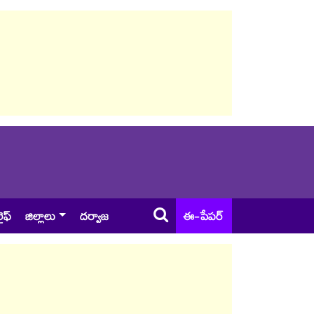
ైఫ్
జిల్లాలు
దర్వాజ
ఈ-పేపర్