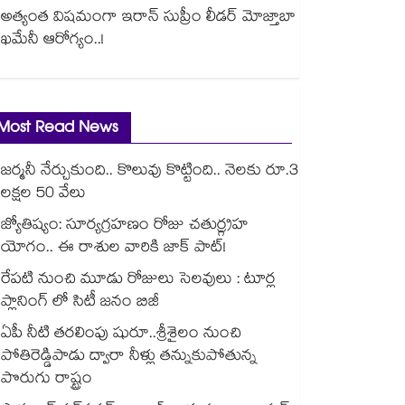
అత్యంత విషమంగా ఇరాన్ సుప్రీం లీడర్ మోజ్తాబా
ఖమేనీ ఆరోగ్యం..!
Most Read News
జర్మనీ నేర్చుకుంది.. కొలువు కొట్టింది.. నెలకు రూ.3
లక్షల 50 వేలు
జ్యోతిష్యం: సూర్యగ్రహణం రోజు చతుర్గ్రహ
యోగం.. ఈ రాశుల వారికి జాక్ పాట్!
రేపటి నుంచి మూడు రోజులు సెలవులు : టూర్ల
ప్లానింగ్ లో సిటీ జనం బిజీ
ఏపీ నీటి తరలింపు షురూ..శ్రీశైలం నుంచి
పోతిరెడ్డిపాడు ద్వారా నీళ్లు తన్నుకుపోతున్న
పొరుగు రాష్ట్రం