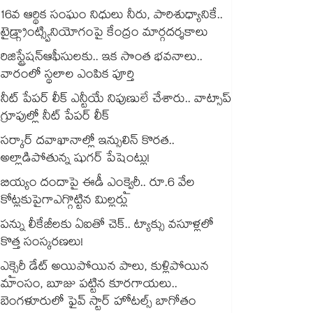
16వ ఆర్థిక సంఘం నిధులు నీరు, పారిశుధ్యానికే..
టైడ్గ్రాంట్స్వినియోగంపై కేంద్రం మార్గదర్శకాలు
రిజిస్ట్రేషన్ఆఫీసులకు.. ఇక సొంత భవనాలు..
వారంలో స్థలాల ఎంపిక పూర్తి
నీట్ పేపర్ లీక్ ఎన్టీయే నిపుణులే చేశారు.. వాట్సాప్
గ్రూపుల్లో నీట్ పేపర్ లీక్
సర్కార్ దవాఖానాల్లో ఇన్సులిన్ కొరత..
అల్లాడిపోతున్న షుగర్ పేషెంట్లు!
బియ్యం దందాపై ఈడీ ఎంక్వైరీ.. రూ.6 వేల
కోట్లకుపైగాఎగ్గొట్టిన మిల్లర్లు
పన్ను లీకేజీలకు ఏఐతో చెక్‌‌‌‌‌‌‌‌‌‌‌‌‌‌‌‌.. ట్యాక్సు వసూళ్లలో
కొత్త సంస్కరణలు!
ఎక్సైరీ డేట్ అయిపోయిన పాలు, కుళ్లిపోయిన
మాంసం, బూజు పట్టిన కూరగాయలు..
బెంగళూరులో ఫైవ్ స్టార్ హోటల్స్ బాగోతం