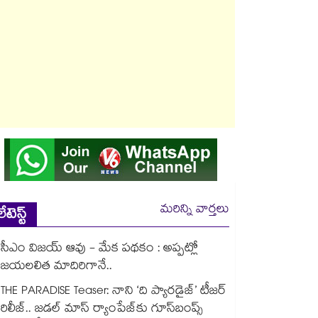
మరిన్ని వార్తలు
లేటెస్ట్
సీఎం విజయ్ ఆవు - మేక పథకం : అప్పట్లో
జయలలిత మాదిరిగానే..
THE PARADISE Teaser: నాని ‘ది ప్యారడైజ్‌‌’ టీజర్
రిలీజ్.. జడల్ మాస్ ర్యాంపేజ్‌కు గూస్‌బంప్స్