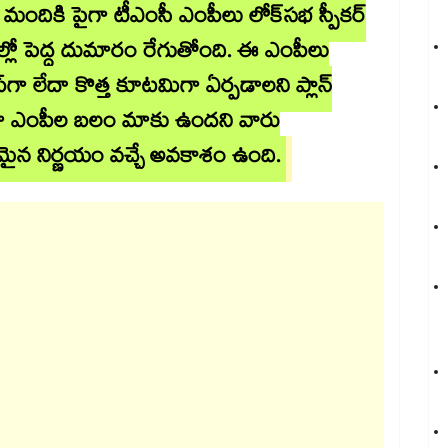
ందికి పైగా టీఎంసీ ఎంపీలు లోక్‌సభ స్పీకర్
లో పెద్ద దుమారం రేగుతోంది. ఈ ఎంపీలు
్‌గా లేదా కొత్త కూటమిగా ఏర్పడాలని ప్లాన్
సరిపడా ఎంపీల బలం మాకు ఉందని వారు
ష్టమైన నిర్ణయం వచ్చే అవకాశం ఉంది.