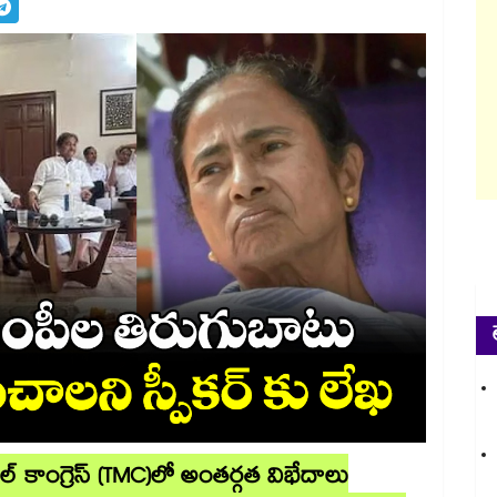
్ కాంగ్రెస్ (TMC)లో అంతర్గత విభేదాలు