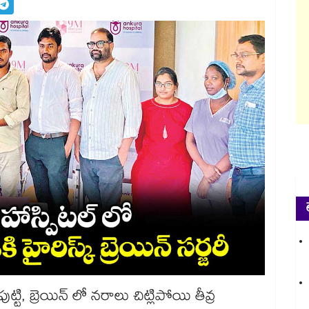
ట్టి, బ్రెయిన్ లో నరాలు చిట్లిపోయి తీవ్ర