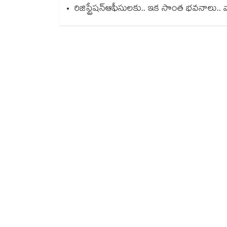
రిజిస్ట్రేషన్ఆఫీసులకు.. ఇక సొంత భవనాలు.. 