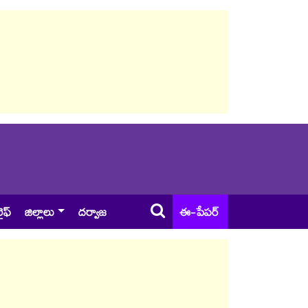
ైఫ్
జిల్లాలు
దర్వాజ
ఈ-పేపర్