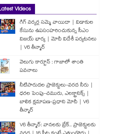
Latest Videos
గిగ్ వర్కర్ల సమ్మె వాయిదా | విడాకుల
కేసును ఉపసంహరించుకున్న సీఎం
విజయ్ భార్య | మోదీ విదేశీ పర్యటనలు
| V6 తీన్మార్
వెలుగు కార్టూన్ : గాజాలో శాంతి
పవనాలు
నీటిపారుదల ప్రాజెక్టులు-వరద నీరు |
ధరల పెంపు-చమురు, ఎలక్ట్రానిక్స్ |
బాలిక క్షమాపణ-ప్రధాని మోదీ | V6
తీన్మార్
V6 తీన్మార్: వానలకు బ్రేక్.. ప్రాజెక్టులకు
వరద | 16 ఫీట్ల కంటే ఎత్తుండొద్దు |