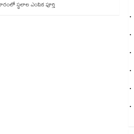
వారంలో స్థలాల ఎంపిక పూర్తి