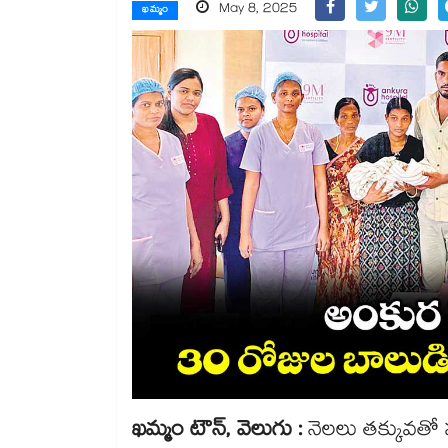
May 8, 2025
ఖమ్మం
ఖమ్మం టౌన్, వెలుగు :
నెలలు తక్కువతో పు