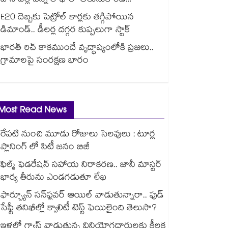
దాని వల్ల ఎన్ని లాభాలో తెలుసుకోండి..!
E20 దెబ్బకు పెట్రోల్ కార్లకు తగ్గిపోయిన
డిమాండ్.. డీలర్ల దగ్గర కుప్పలుగా స్టాక్
భారత్ రిచ్ కాకముందే వృద్ధాప్యంలోకి ప్రజలు..
గ్రామాలపై సంరక్షణ భారం
Most Read News
రేపటి నుంచి మూడు రోజులు సెలవులు : టూర్ల
ప్లానింగ్ లో సిటీ జనం బిజీ
ఫిల్మ్ ఫెడరేషన్ సహాయ నిరాకరణ.. జానీ మాస్టర్
భార్య తీరును ఎండగడుతూ లేఖ
ఫార్చ్యూన్ సన్‌ఫ్లవర్ ఆయిల్ వాడుతున్నారా.. ఫుడ్
సేఫ్టీ తనిఖీల్లో క్వాలిటీ టెస్ట్ ఫెయిలైంది తెలుసా?
ఇళ్లలో గ్యాస్ వాడుతున్న వినియోగదారులకు కీలక