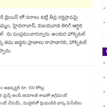
్రెయిన్ లో నరాలు చిట్లి తీవ్ర రక్తస్రావమై
స్​ ఖమ్మం, హైదరాబాద్, విజయవాడ తిరిగి ఆర్థిక
్ ను సంప్రదించారన్నారు. అంకుర హాస్పిటల్
చి తమ బిడ్డకు ప్రాణాలు కాపాడారని, హాస్పిటల్
్పారు.
అభివృద్ధికి రూ. 100 కోట్లు
క మైన్స్ అండ్ జియాలజీ శాఖతో అగ్రిమెంట్
ొబైల్‌‌‌‌‌‌‌‌‌‌‌‌‌‌‌‌లో ప్రియుడికి భార్య మెసేజ్‌‌‌‌‌‌‌‌‌‌‌‌‌‌‌‌లు