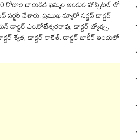
లిన 30 రోజుల బాలుడికి ఖమ్మం అంకుర హాస్పిటల్ లో
 సర్జరీ చేశారు. ప్రముఖ న్యూరో సర్జన్ డాక్టర్
 డాక్టర్ ఎం.కోటేశ్వరరావు, డాక్టర్ జ్యోత్స్న,
 డాక్టర్​ శ్వేత, డాక్టర్ రాకేశ్, డాక్టర్ జాకీర్ ఇందులో