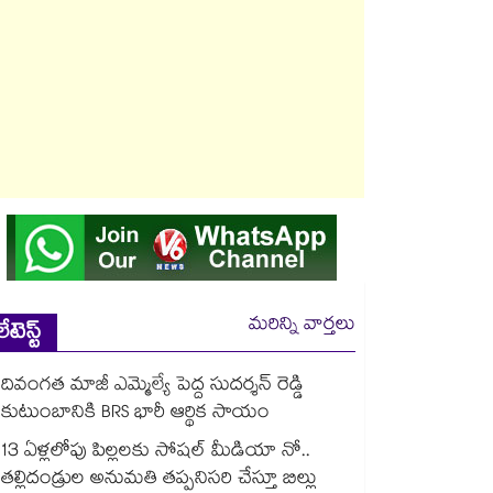
మరిన్ని వార్తలు
లేటెస్ట్
దివంగత మాజీ ఎమ్మెల్యే పెద్ద సుదర్శన్ రెడ్డి
కుటుంబానికి BRS భారీ ఆర్థిక సాయం
13 ఏళ్లలోపు పిల్లలకు సోషల్ మీడియా నో..
తల్లిదండ్రుల అనుమతి తప్పనిసరి చేస్తూ బిల్లు