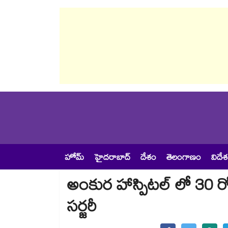
హోమ్
హైదరాబాద్
దేశం
తెలంగాణం
విదే
అంకుర హాస్పిటల్ లో 30 రోజ
సర్జరీ