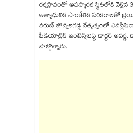
రక్తస్రావంతో అపస్మారక స్థితిలోకి వెళ్
అత్యాధునిక సాంకేతిక పరికరాలతో బ్రెయిన్
వరుణ్ జొన్నలగడ్డ నేతృత్వంలో ఎనస్థీషియన్
పీడియాట్రిక్ ఇంటెన్స్​విస్ట్ డాక్టర్ అపర్ణ,
పాల్గొన్నారు.