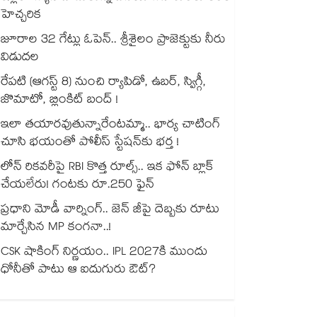
హెచ్చరిక
జూరాల 32 గేట్లు ఓపెన్.. శ్రీశైలం ప్రాజెక్టుకు నీరు
విడుదల
రేపటి (ఆగస్ట్ 8) నుంచి ర్యాపిడో, ఉబర్, స్విగ్గీ,
జొమాటో, బ్లింకిట్ బంద్ !
ఇలా తయారవుతున్నారేంటమ్మా.. భార్య చాటింగ్
చూసి భయంతో పోలీస్ స్టేషన్⁫కు భర్త !
లోన్ రికవరీపై RBI కొత్త రూల్స్.. ఇక ఫోన్ బ్లాక్
చేయలేరు! గంటకు రూ.250 ఫైన్
ప్రధాని మోడీ వార్నింగ్.. జెన్ జీపై దెబ్బకు రూటు
మార్చేసిన MP కంగనా..!
CSK షాకింగ్ నిర్ణయం.. IPL 2027కి ముందు
ధోనీతో పాటు ఆ ఐదుగురు ఔట్?