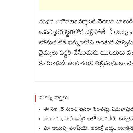
మధిర నియోజకవర్గానికి చెందిన బాలుడికి బ
అపస్మారక స్థితిలోకి వెళ్లిపోతే పేరెంట్
సోమత లేక ఖమ్మంలోని అంకుర హాస్పిటల
వైద్యులు సర్జరీ చేసేందుకు ముందుకు వచ్
కు రుణపడి ఉంటామని తల్లిదండ్రులు చెప
మరిన్ని వార్తలు
ఈ నెల 15 నుంచి ఆసరా పింఛన్లు..ఏదులాపురం 
బంగారం, రాగి అన్వేషణలో సింగరేణి.. కర్నాట
మా ఆయన్ని చంపేయ్.. ఇంట్లో వద్దు.. యాక్సిడెంట్ చేసెయ్.. మ