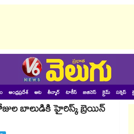
శం
ఆంధ్రప్రదేశ్
ఆట
తీన్మార్
టాకీస్
బిజినెస్
క్రైమ్
సక్సెస్
ల
ుల బాలుడికి హైరిస్క్ బ్రెయిన్