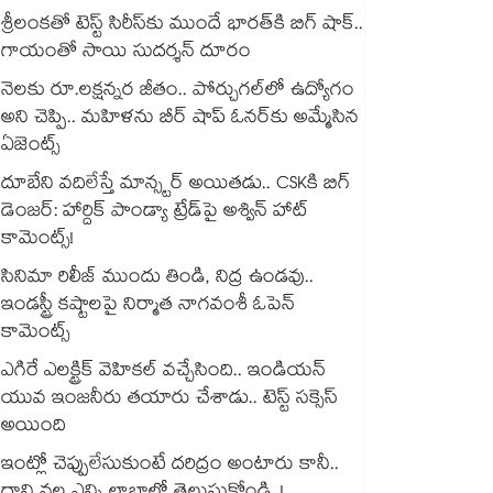
శ్రీలంకతో టెస్ట్ సిరీస్‌కు ముందే భారత్⁬కి బిగ్ షాక్..
గాయంతో సాయి సుదర్శన్ దూరం
నెలకు రూ.లక్షన్నర జీతం.. పోర్చుగల్⁭లో ఉద్యోగం
అని చెప్పి.. మహిళను బీర్ షాప్ ఓనర్⁭కు అమ్మేసిన
ఏజెంట్స్
దూబేని వదిలేస్తే మాన్స్టర్ అయితడు.. CSKకి బిగ్
డెంజర్: హార్దిక్ పాండ్యా ట్రేడ్‌పై అశ్విన్ హాట్
కామెంట్స్!
సినిమా రిలీజ్ ముందు తిండి, నిద్ర ఉండవు..
ఇండస్ట్రీ కష్టాలపై నిర్మాత నాగవంశీ ఓపెన్
కామెంట్స్
ఎగిరే ఎలక్ట్రిక్ వెహికల్ వచ్చేసింది.. ఇండియన్
యువ ఇంజనీరు తయారు చేశాడు.. టెస్ట్ సక్సెస్
అయింది
ఇంట్లో చెప్పులేసుకుంటే దరిద్రం అంటారు కానీ..