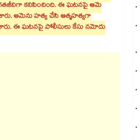
ో విగతజీవిగా కనిపించింది. ఈ ఘటనపై ఆమె
శారు. ఆమెను హత్య చేసి ఆత్మహత్యగా
ు చేశారు. ఈ ఘటనపై పోలీసులు కేసు నమోదు