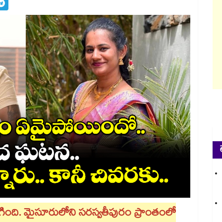
ింది. మైసూరులోని సరస్వతీపురం ప్రాంతంలో