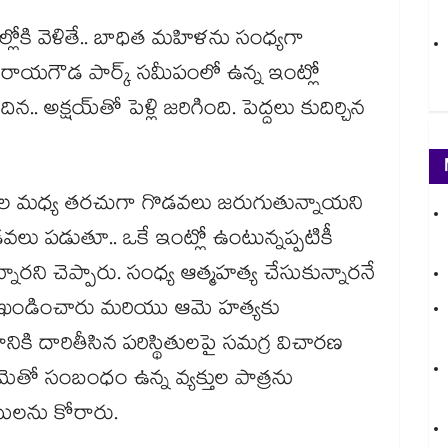
ోకి వెళితే.. బాధిత మహిళను సంధ్యగా
జవరాయగౌడ పార్క్ సమీపంలో ఉన్న ఇంట్లో
.. అక్షయ్‌తో పెళ్లి జరిగింది. పెద్దలు కుదిర్చిన
తుల మధ్య తరచుగా గొడవలు జరుగుతున్నాయని
లు పడుతూ.. ఒకే ఇంట్లో ఉంటున్నప్పటికీ
ారని చెప్పారు. సంధ్య ఆత్మహత్య చేసుకున్నారనే
రంగా ఖండించారు మరియు ఆమె హత్యకు
ి దారితీసిన పరిస్థితులపై సమగ్ర విచారణ
ో సంబంధం ఉన్న వ్యక్తుల పాత్రను
సులను కోరారు.