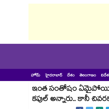
హోమ్
హైదరాబాద్
దేశం
తెలంగాణం
విదే
ఇంత సంతోషం ఏమైపోయిందో
కపుల్ అన్నారు.. కానీ చివరక