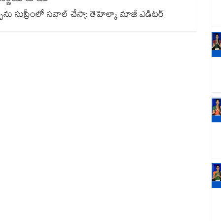
్పును సుప్రీంలో సవాల్ చేస్తా: తెహెల్కా మాజీ ఎడిటర్