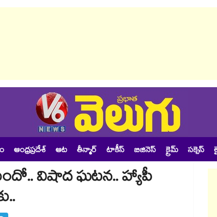
శం
ఆంధ్రప్రదేశ్
ఆట
తీన్మార్
టాకీస్
బిజినెస్
క్రైమ్
సక్సెస్
ల
.. విషాద ఘటన.. హ్యాపీ
ు..