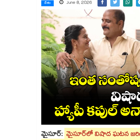
June 8, 2026
దేశం
మైసూర్‌:
మైసూర్‌లో విషాద ఘటన జరిగ