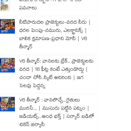
వెలుగు కార్టూన్ : గాజాలో శాంతి
పవనాలు
నీటిపారుదల ప్రాజెక్టులు-వరద నీరు |
ధరల పెంపు-చమురు, ఎలక్ట్రానిక్స్ |
బాలిక క్షమాపణ-ప్రధాని మోదీ | V6
తీన్మార్
V6 తీన్మార్: వానలకు బ్రేక్.. ప్రాజెక్టులకు
వరద | 16 ఫీట్ల కంటే ఎత్తుండొద్దు |
చందా చోరీ..స్కిట్ అదిరింది | ఇగ
సెలవు పెద్దన్న
V6 తీన్మార్ : వానలొచ్చే...రైతులు
మురిసే... | ముసురు పట్టిన పట్నం |
ఇడియట్స్...అంధ భక్త్ | సర్కార్ బడిలో
చికెన్ బిర్యానీ