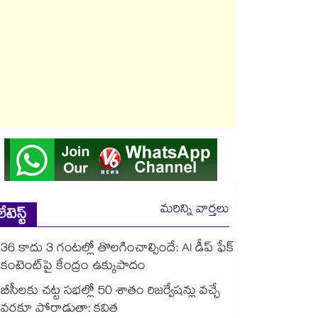
మరిన్ని వార్తలు
లేటెస్ట్
36 కాదు 3 గంటల్లో తొలగించాల్సిందే: AI డీప్ ఫేక్
కంటెంట్‎పై కేంద్రం ఉక్కుపాదం
బీసీలకు చట్ట సభల్లో 50 శాతం రిజర్వేషన్లు వచ్చే
వరకూ పోరాడుతా: కవిత