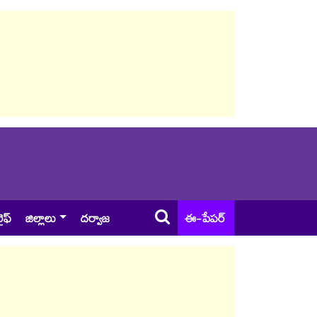
ైఫ్
జిల్లాలు
దర్వాజ
ఈ-పేపర్