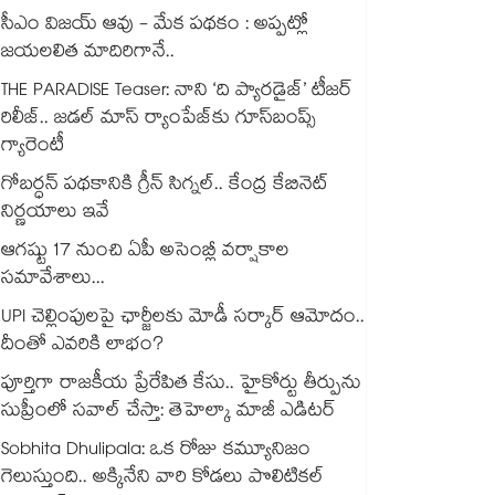
సీఎం విజయ్ ఆవు - మేక పథకం : అప్పట్లో
జయలలిత మాదిరిగానే..
THE PARADISE Teaser: నాని ‘ది ప్యారడైజ్‌‌’ టీజర్
రిలీజ్.. జడల్ మాస్ ర్యాంపేజ్‌కు గూస్‌బంప్స్
గ్యారెంటీ
గోబర్ధన్ పథకానికి గ్రీన్ సిగ్నల్.. కేంద్ర కేబినెట్
నిర్ణయాలు ఇవే
ఆగష్టు 17 నుంచి ఏపీ అసెంబ్లీ వర్షాకాల
సమావేశాలు...
UPI చెల్లింపులపై ఛార్జీలకు మోడీ సర్కార్ ఆమోదం..
దీంతో ఎవరికి లాభం?
పూర్తిగా రాజకీయ ప్రేరేపిత కేసు.. హైకోర్టు తీర్పును
సుప్రీంలో సవాల్ చేస్తా: తెహెల్కా మాజీ ఎడిటర్
Sobhita Dhulipala: ఒక రోజు కమ్యూనిజం
గెలుస్తుంది.. అక్కినేని వారి కోడలు పొలిటికల్