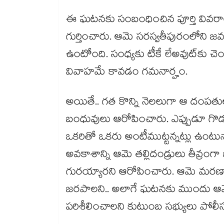
ఈ ఘటనకు సంబంధించిన పూర్తి వివరాల్ల
గుర్తించారు. ఆమె సరస్వతీపురంలోని 
ఉంటోంది. సంధ్యకు టీకే లేఅవుట్‌కు చెందిన
వివాహమే కావడం గమనార్హం.
అయితే.. గత కొన్ని నెలలుగా ఆ దంప
బంధువులు ఆరోపించారు. ఎప్పుడూ గొడవ
ఒకరితో ఒకరు అంటీముట్టన్నట్లు ఉంటున్న
అవకాశాన్ని ఆమె తల్లిదండ్రులు తీవ్
గురయ్యారని ఆరోపించారు. ఆమె మరణానిక
జరపాలని.. అలాగే ఘటనకు ముందు ఆమెత
పరిశీలించాలని కుటుంబ సభ్యులు పోలీ