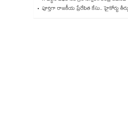
పూర్తిగా రాజకీయ ప్రేరేపిత కేసు.. హైకోర్టు తీర