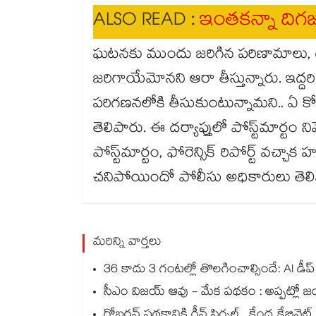
ALSO READ :
ఇంతకన్నా దిగ
ఘటనకు ముందు జరిగిన పరిణామాలు,
జరిగాయేమోనని ఆరా తీస్తున్నారు. ఇద్దర
పరిగణనలోకి తీసుకుంటున్నామని.. ఏ కో
తెలిపారు. ఈ దర్యాప్తులో పోస్ట్‌మార్టం
పోస్ట్‌మార్టం, ఫోరెన్సిక్ రిపోర్ట్ వచ్చా
చనిపోయిందో పోలీసు అధికారులు తెలి
మరిన్ని వార్తలు
36 కాదు 3 గంటల్లో తొలగించాల్సిందే: AI డీప్
సీఎం విజయ్ ఆవు - మేక పథకం : అప్పట్లో జ
గోబర్ధన్ పథకానికి గ్రీన్ సిగ్నల్.. కేంద్ర కేబినె