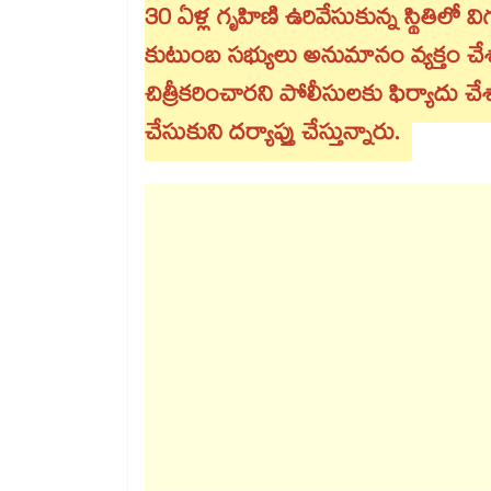
30 ఏళ్ల గృహిణి ఉరివేసుకున్న స్థితిల
కుటుంబ సభ్యులు అనుమానం వ్యక్తం చే
చిత్రీకరించారని పోలీసులకు ఫిర్యాద
చేసుకుని దర్యాప్తు చేస్తున్నారు.