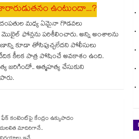
జారారుడుతనం ఉంటుందా...?
 దంపతుల మధ్య ఏమైనా గొడవలు
ి మొబైల్ ఫోన్లను పరిశీలించారు. అన్ని అంశాలను
ణాన్ని కూడా తోసిపుచ్చలేదని పోలీసులు
 నివేదిక కీలక పాత్ర పోషించే అవకాశం ఉంది.
క హత్య జరిగిందో.. ఆత్మహత్య చేసుకుని
పారు.
 ఫేక్ కంటెంట్‎పై కేంద్రం ఉక్కుపాదం
యలలిత మాదిరిగానే..
ట్ నిర్ణయాలు ఇవే