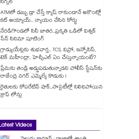
సిగ్నల్
ATMలో డబ్బు డ్రా చేస్తే క్యాష్ రాకుండానే అకౌంట్లో
కట్ అయ్యాయ్.. న్యాయం చేసిన కోర్టు
నేరడిగొండలో సినీ జాతర..ప్రకృతి ఒడిలో విశ్వక్
సేన్ సినిమా షూటింగ్
గ్రాడ్యుయేట్లకు శుభవార్త.. TCS, విప్రో, ఇన్ఫోసిస్,
టెక్ మహీంద్రా, హెచ్సీఎల్ ఏం చేస్తున్నాయంటే?
ప్రేమకు తండ్రి అడ్డుపడుతున్నాడని పోలీస్ స్టేషన్⁪కు
రాజేంద్ర నగర్ ఎమ్మెల్యే కొడుకు !
రైతులకు కోపరేటివ్ షాక్..సొసైటీల్లో నిలిచిపోయిన
క్రాప్ లోన్లు
Latest Videos