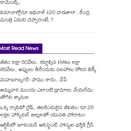
కామెంట్స్..
విమానాల్లోనూ ఇథనాల్ E20 వాడతారా : కేంద్ర
మంత్రి ఏమని చెప్పారంటే..?
Most Read News
జీతం లక్షా 60వేలు.. కట్టాల్సిన EMIలు లక్షా
85వేలు.. అప్పులు తీరేందుకు సలహాలు కోరిన టెక్కీ
మహబూబ్నగర్: పాము కాదు.. చేపే
అమ్మవారి ముందు ఎలాంటి డ్రామాలు చేయలేదు:
జోగిని శ్యామల
ఒక్క ర్యాపిడో రైడ్.. తలకిందులైన జీవితం: రూ.25
లక్షల హాస్పిటల్ బిల్లులతో యువతి పోరాటం
ఆర్టీసీలో జూనియర్ అసిస్టెంట్‌‌ పోస్టుల భర్తీకి గ్రీన్‌‌