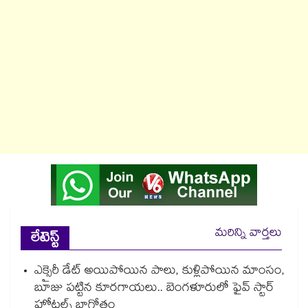
మరిన్ని వార్తలు
లేటెస్ట్
ఎక్సైరీ డేట్ అయిపోయిన పాలు, కుళ్లిపోయిన మాంసం,
బూజు పట్టిన కూరగాయలు.. బెంగళూరులో ఫైవ్ స్టార్
హోటల్స్ బాగోతం