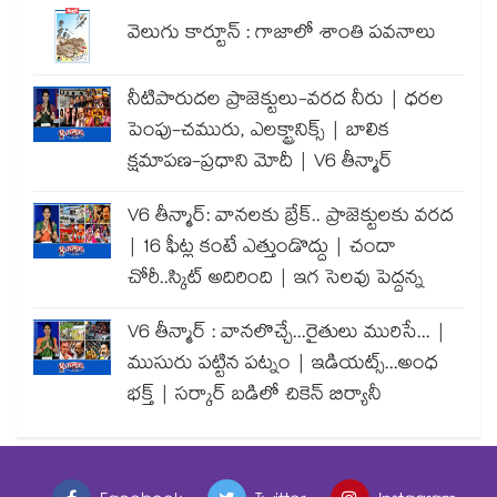
వెలుగు కార్టూన్ : గాజాలో శాంతి పవనాలు
నీటిపారుదల ప్రాజెక్టులు-వరద నీరు | ధరల
పెంపు-చమురు, ఎలక్ట్రానిక్స్ | బాలిక
క్షమాపణ-ప్రధాని మోదీ | V6 తీన్మార్
V6 తీన్మార్: వానలకు బ్రేక్.. ప్రాజెక్టులకు వరద
| 16 ఫీట్ల కంటే ఎత్తుండొద్దు | చందా
చోరీ..స్కిట్ అదిరింది | ఇగ సెలవు పెద్దన్న
V6 తీన్మార్ : వానలొచ్చే...రైతులు మురిసే... |
ముసురు పట్టిన పట్నం | ఇడియట్స్...అంధ
భక్త్ | సర్కార్ బడిలో చికెన్ బిర్యానీ