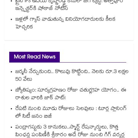
ట్రైనీ IPS ఉదయ్ కృష్ణారెడ్డి కేసులో బిగ్ ట్విస్ట్: అత్తాపూర్
ఇన్స్పెక్టర్‎కి షోకాజ్ నోటీస్
ఇళ్లలో గ్యాస్ వాడుతున్న వినియోగదారులకు కీలక
హెచ్చరిక
Most Read News
జర్మనీ నేర్చుకుంది.. కొలువు కొట్టింది.. నెలకు రూ.3 లక్షల
50 వేలు
జ్యోతిష్యం: సూర్యగ్రహణం రోజు చతుర్గ్రహ యోగం.. ఈ
రాశుల వారికి జాక్ పాట్!
రేపటి నుంచి మూడు రోజులు సెలవులు : టూర్ల ప్లానింగ్
లో సిటీ జనం బిజీ
పంద్రాగస్టుకు 3 కానుకలు..స్మార్ట్ రేషన్కార్డులు, కొత్త
పింఛన్ల పంపిణీకి శ్రీకారం అదే రోజు నుంచి గిగ్ వర్కర్ల