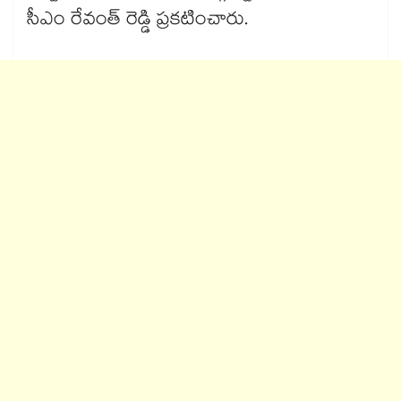
సీఎం రేవంత్​ రెడ్డి ప్రకటించారు.