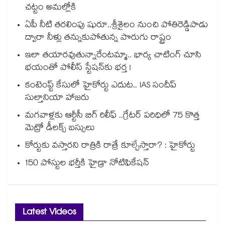
చట్టం అమల్లోకి
ఏపీ నీటి తరలింపు షురూ..శ్రీశైలం నుంచి పోతిరెడ్డిపాడు
ద్వారా నీళ్లు తన్నుకుపోతున్న పొరుగు రాష్ట్రం
ఇలా తయారవుతున్నారేంటమ్మా.. భార్య చాటింగ్ చూసి
భయంతో పోలీస్ స్టేషన్⁫కు భర్త !
కంటెంప్ట్ కేసులో హైకోర్టు ఎదుట.. IAS సందీప్
సుల్తానియా హాజరు
మగవాళ్లకు ఆర్టీసీ బిగ్ రిలీఫ్ ..గ్రేటర్ పరిధిలో 75 కొత్త
మెట్రో డీలక్స్ బస్సులు
కోర్టుకు వస్తారని రాత్రికి రాత్రే కూల్చేస్తారా? : హైకోర్టు
150 పోస్టుల భర్తీకి హైడ్రా నోటిఫికేషన్
Latest Videos