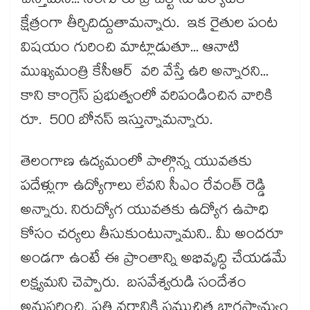
చేస్తామని... సింగూరు ప్రాజెక్ట్​ ను పర్యాటక
క్షేత్రంగా తీర్చిదిద్దుతామన్నారు. ఇక రైతుల పంట
విషయం గురించి మాట్లాడుతూ... ఆనాటి
ముఖ్యమంత్రి కేసీఆర్​ వరి వేస్తే ఉరి అన్నారని...
కాని కాంగ్రెస్​ ప్రభుత్వంలో వరిపండించిన వారికి
రూ. 500 బోనస్​ ఇస్తున్నామన్నారు.
తెలంగాణ ఉద్యమంలో పాల్గొన్న యువతకు
పదేళ్లుగా ఉద్యోగాలు లేవని సీఎం రేవంత్​ రెడ్డి
అన్నారు. నిరుద్యోగ యువతకు ఉద్యోగ ఉపాధి
కోసం చర్యలు తీసుకుంటున్నామని.. మీ అందరూ
అండగా ఉంటే ఈ ప్రాంతాన్ని అభివృద్ధి చేయడమే
లక్ష్యమని చెప్పారు. బసవేశ్వరుడి సందేశం
అనుసరించి, ప్రతి వర్గానికి సముచిత భాగస్వామ్యం