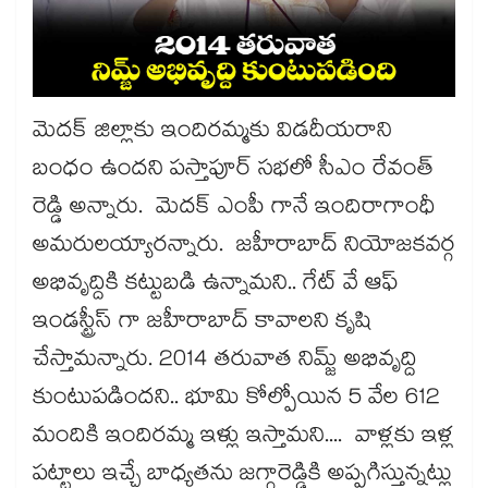
మెదక్​ జిల్లాకు ఇందిరమ్మకు విడదీయరాని
బంధం ఉందని పస్తాపూర్​ సభలో సీఎం రేవంత్​
రెడ్డి అన్నారు. మెదక్​ ఎంపీ గానే ఇందిరాగాంధీ
అమరులయ్యారన్నారు. జహీరాబాద్​ నియోజకవర్గ
అభివృద్దికి కట్టుబడి ఉన్నామని.. గేట్​ వే ఆఫ్​
ఇండస్ట్రీస్​ గా జహీరాబాద్​ కావాలని కృషి
చేస్తామన్నారు. 2014 తరువాత నిమ్జ్​ అభివృద్ది
కుంటుపడిందని.. భూమి కోల్పోయిన 5 వేల 612
మందికి ఇందిరమ్మ ఇళ్లు ఇస్తామని.... వాళ్లకు ఇళ్ల
పట్టాలు ఇచ్చే బాధ్యతను జగ్గారెడ్డికి అప్పగిస్తున్నట్లు