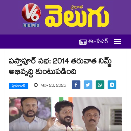
ఈ-పేపర్
పస్తాపూర్​ సభ: 2014 తరువాత నిమ్జ్​
అభివృద్ది కుంటుపడింది
May 23, 2025
హైదరాబాద్