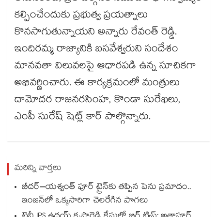
కల్పించేందుకు ప్రభుత్వ ప్రయత్నాలు
కొనసాగుతున్నాయని అన్నారు రేవంత్‌ రెడ్డి.
ఇందిరమ్మ రాజ్యానికి బసవేశ్వరుని సందేశం
మానవతా విలువలపై ఆధారపడి ఉన్న సూచికగా
అభివర్ణించారు. ఈ కార్యక్రమంలో మంత్రులు
దామోదర రాజనరసింహ, కొండా సురేఖలు,
ఎంపీ సురేష్ షెట్ల్ కార్ పాల్గొన్నారు.
మరిన్ని వార్తలు
బీదర్–యశ్వంత్ పూర్ ట్రైన్‎కు తప్పిన పెను ప్రమాదం..
ఇంజన్‎లో ఒక్కసారిగా చెలరేగిన పొగలు
ట్రైనీ IPS ఉదయ్ కృష్ణారెడ్డి కేసులో బిగ్ ట్విస్ట్: అత్తాపూర్