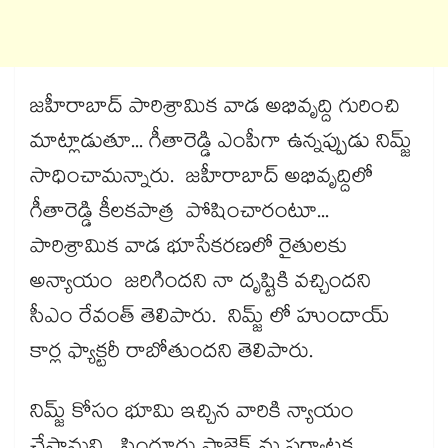
జహీరాబాద్​ పారిశ్రామిక వాడ అభివృద్ది గురించి
మాట్లాడుతూ... గీతారెడ్డి ఎంపీగా ఉన్నప్పుడు నిమ్జ్​
సాధించామన్నారు. జహీరాబాద్​ అభివృద్దిలో
గీతారెడ్డి కీలకపాత్ర పోషించారంటూ...
పారిశ్రామిక వాడ భూసేకరణలో రైతులకు
అన్యాయం జరిగిందని నా దృష్టికి వచ్చిందని
సీఎం రేవంత్​ తెలిపారు. నిమ్జ్​ లో హుందాయ్​
కార్ల ఫ్యాక్టరీ రాబోతుందని తెలిపారు.
నిమ్జ్​ కోసం భూమి ఇచ్చిన వారికి న్యాయం