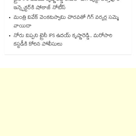
ఇన్స్పెక్టర్‎కి షోకాజ్ నోటీస్
మంత్రి వివేక్ వెంకటస్వామి చొరవతో గిగ్ వర్కర్ల సమ్మె
వాయిదా
నోరు విప్పని ట్రైనీ IPS ఉదయ్ కృష్ణారెడ్డి.. మరోసారి
కస్టడీకి కోరిన పోలీసులు