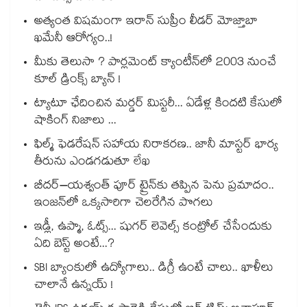
అత్యంత విషమంగా ఇరాన్ సుప్రీం లీడర్ మోజ్తాబా
ఖమేనీ ఆరోగ్యం..!
మీకు తెలుసా ? పార్లమెంట్ క్యాంటీన్⁪లో 2003 నుంచే
కూల్ డ్రింక్స్ బ్యాన్ !
ట్యాటూ ఛేదించిన మర్డర్ మిస్టరీ... ఏడేళ్ల కిందటి కేసులో
షాకింగ్ నిజాలు ...
ఫిల్మ్ ఫెడరేషన్ సహాయ నిరాకరణ.. జానీ మాస్టర్ భార్య
తీరును ఎండగడుతూ లేఖ
బీదర్–యశ్వంత్ పూర్ ట్రైన్‎కు తప్పిన పెను ప్రమాదం..
ఇంజన్‎లో ఒక్కసారిగా చెలరేగిన పొగలు
ఇడ్లీ, ఉప్మా, ఓట్స్... షుగర్ లెవెల్స్ కంట్రోల్ చేసేందుకు
ఏది బెస్ట్ అంటే...?
SBI బ్యాంకులో ఉద్యోగాలు.. డిగ్రీ ఉంటే చాలు.. ఖాళీలు
చాలానే ఉన్నయ్ !