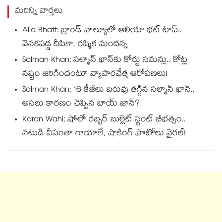
మరిన్ని వార్తలు
Alia Bhatt: బ్రాండ్ వాల్యూలో ఆలియా భట్ టాప్..
వెనకపడ్డ దీపికా, రష్మిక మందన్న
Salman Khan: సల్మాన్ ఖాన్‌కు కోర్టు సమన్లు.. కోట్ల
నష్టం జరిగిందంటూ వ్యాపారవేత్త ఆరోపణలు!
Salman Khan: 16 కేజీలు బరువు తగ్గిన సల్మాన్ ఖాన్..
అసలు కారణం చెప్పిన భాయ్ జాన్?
Karan Wahi: షోలో రబ్బర్ బుల్లెట్ స్టంట్ బీభత్సం..
నటుడి వీపంతా గాయాలే, షాకింగ్ ఫొటోలు వైరల్!