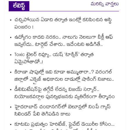
మరిన్ని వార్తలు
లేటెస్ట్
చచ్చిపోయిన ఏడాది తర్వాత ఇంట్లో కనిపించిన అస్థి
పంజరం !
ఉద్యోగం కాదది నరకం.. నాలుగు నెలలుగా వీక్లీ ఆఫ్
ఇవ్వలేదు.. టార్గెట్ చేశారు.. ఇదేంటని అడిగితే..
Toxic ట్రైలర్ రివ్యూ.. యష్ ‘టాక్సిక్’ తర్వాత
ఏమైపోతాడో..!
కిరాణా షాపుల్లో ఇవి కూడా అమ్ముతారా..? వరంగల్
జిల్లాలో ఎక్సైజ్ అధికారుల దాడుల్లో షాకింగ్ నిజాలు..
డీలిమిటేషన్‎పై తగ్గేదే లేదన్న విజయ్ సర్కార్..
నియోజకవర్గాల పునర్విభజనకు వ్యతిరేకంగా తీర్మానం
హైదరాబాద్⁪ చందానగర్⁫లో బెలూన్లలో నింపే గ్యాస్
సిలిండర్ పేలి తెగిపడిన కాలు
కూటమి ప్రభుత్వం హెరిటేజ్, ప్రైవేట్ డెయిరీల కోసం...