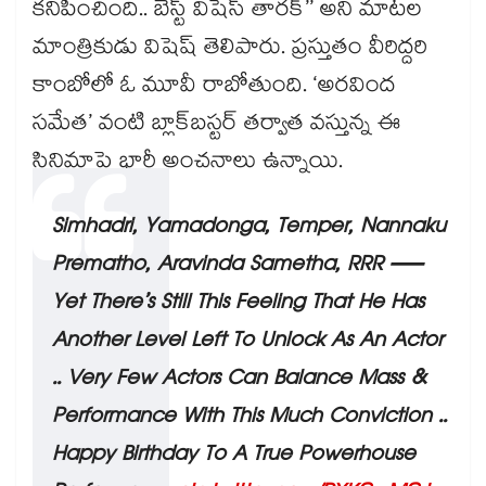
కనిపించింది.. బెస్ట్ విషెస్ తారక్’’ అని మాటల
మాంత్రికుడు విషెష్ తెలిపారు. ప్రస్తుతం వీరిద్దరి
కాంబోలో ఓ మూవీ రాబోతుంది. ‘అరవింద
సమేత’ వంటి బ్లాక్‌బస్టర్ తర్వాత వస్తున్న ఈ
సినిమాపై భారీ అంచనాలు ఉన్నాయి.
Simhadri, Yamadonga, Temper, Nannaku
Prematho, Aravinda Sametha, RRR —
Yet There’s Still This Feeling That He Has
Another Level Left To Unlock As An Actor
.. Very Few Actors Can Balance Mass &
Performance With This Much Conviction ..
Happy Birthday To A True Powerhouse