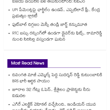
విజయ డెయిరీని బలి తీసుకుంటోంది: సీపీఎం
UPI పేమెంట్లపై ఛార్జీలేం ఉండవ్.. ఎప్పటిలానే ఫ్రీ.. కేంద్ర
ప్రభుత్వం క్లారిటీ
ఫుట్‎బాల్ దిగ్గజం మెస్సీ తండ్రి జార్జ్ కన్నుమూత
RTC బస్సు రన్నింగ్⁫లో ఉండగా డ్రైవర్‌కు ఫిట్స్.. కామారెడ్డి
నుంచి సిరిసిల్ల వస్తుండగా ఘటన
Most Read News
దివంగత మాజీ ఎమ్మెల్యే పెద్ద సుదర్శన్ రెడ్డి కుటుంబానికి
BRS భారీ ఆర్థిక సాయం
జూరాల 32 గేట్లు ఓపెన్.. శ్రీశైలం ప్రాజెక్టుకు నీరు
విడుదల
ఎగిరే ఎలక్ట్రిక్ వెహికల్ వచ్చేసింది.. ఇండియన్ యువ