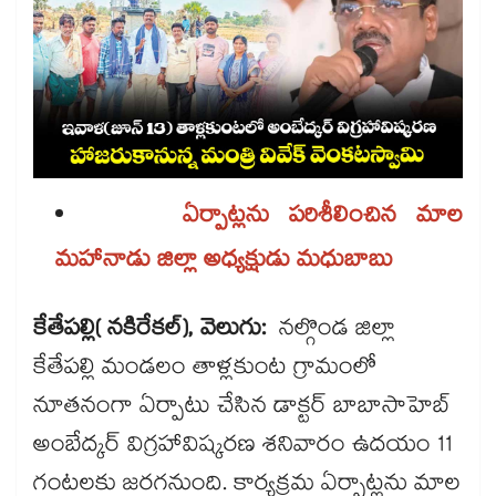
ఏర్పాట్లను పరిశీలించిన మాల
మహానాడు జిల్లా అధ్యక్షుడు మధుబాబు
కేతేపల్లి( నకిరేకల్), వెలుగు:
నల్గొండ జిల్లా
కేతేపల్లి మండలం తాళ్లకుంట గ్రామంలో
నూతనంగా ఏర్పాటు చేసిన డాక్టర్ బాబాసాహెబ్
అంబేద్కర్ విగ్రహావిష్కరణ శనివారం ఉదయం 11
గంటలకు జరగనుంది. కార్యక్రమ ఏర్పాట్లను మాల