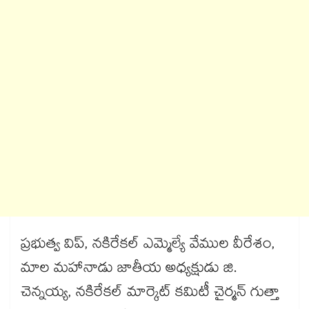
ప్రభుత్వ విప్, నకిరేకల్ ఎమ్మెల్యే వేముల వీరేశం,
మాల మహానాడు జాతీయ అధ్యక్షుడు జి.
చెన్నయ్య, నకిరేకల్ మార్కెట్ కమిటీ చైర్మన్ గుత్తా