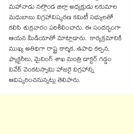
మహానాడు నల్గొండ జిల్లా అధ్యక్షుడు లకుమాల
మధుబాబు విగ్రహావిష్కరణ కమిటీ సభ్యులతో
కలిసి శుక్రవారం పరిశీలించారు. ఈ సందర్భంగా
ఆయన మీడియాతో మాట్లాడారు. కార్యక్రమానికి
ముఖ్య అతిథిగా రాష్ట్ర కార్మిక, ఉపాధి కల్పన,
ఫ్యాక్టరీలు, మైనింగ్ శాఖ మంత్రి డాక్టర్ గడ్డం
వివేక్ వెంకటస్వామి హాజరై విగ్రహాన్ని
ఆవిష్కరించనున్నట్లు తెలిపారు.