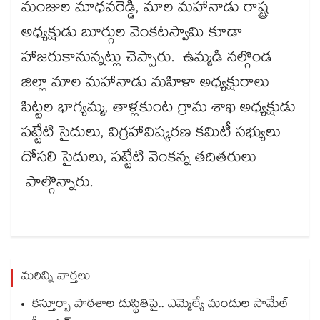
మంజుల మాధవరెడ్డి, మాల మహానాడు రాష్ట్ర
అధ్యక్షుడు బూర్గుల వెంకటస్వామి కూడా
హాజరుకానున్నట్లు చెప్పారు. ఉమ్మడి నల్గొండ
జిల్లా మాల మహానాడు మహిళా అధ్యక్షురాలు
పిట్టల భాగ్యమ్మ, తాళ్లకుంట గ్రామ శాఖ అధ్యక్షుడు
పట్టేటి సైదులు, విగ్రహావిష్కరణ కమిటీ సభ్యులు
దోసలి సైదులు, పట్టేటి వెంకన్న తదితరులు
పాల్గొన్నారు.
మరిన్ని వార్తలు
కస్తూర్బా పాఠశాల దుస్థితిపై.. ఎమ్మెల్యే మందుల సామేల్