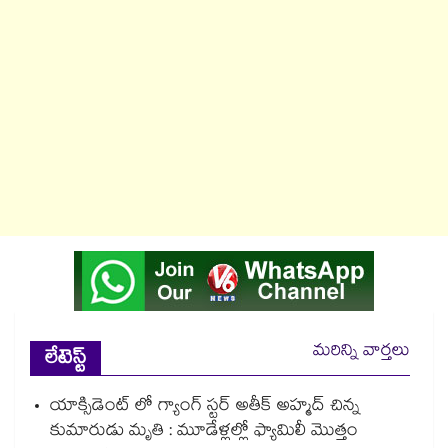
మరిన్ని వార్తలు
లేటెస్ట్
యాక్సిడెంట్ లో గ్యాంగ్ స్టర్ అతీక్ అహ్మద్ చిన్న
కుమారుడు మృతి : మూడేళ్లల్లో ఫ్యామిలీ మొత్తం