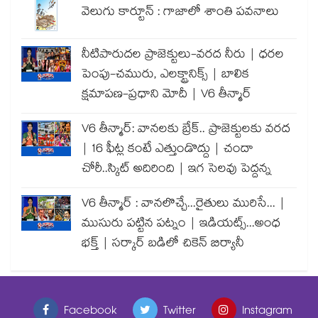
వెలుగు కార్టూన్ : గాజాలో శాంతి పవనాలు
నీటిపారుదల ప్రాజెక్టులు-వరద నీరు | ధరల
పెంపు-చమురు, ఎలక్ట్రానిక్స్ | బాలిక
క్షమాపణ-ప్రధాని మోదీ | V6 తీన్మార్
V6 తీన్మార్: వానలకు బ్రేక్.. ప్రాజెక్టులకు వరద
| 16 ఫీట్ల కంటే ఎత్తుండొద్దు | చందా
చోరీ..స్కిట్ అదిరింది | ఇగ సెలవు పెద్దన్న
V6 తీన్మార్ : వానలొచ్చే...రైతులు మురిసే... |
ముసురు పట్టిన పట్నం | ఇడియట్స్...అంధ
భక్త్ | సర్కార్ బడిలో చికెన్ బిర్యానీ
Facebook
Twitter
Instagram