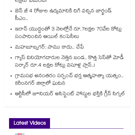
లక్షలు పేమెంట్!
జెన్ జీ 4 రోజుల ఉద్యమానికి దిగి వచ్చిన జార్ఖండ్
సీఎం..
ఇరాన్ యుద్ధంతో 3 నెలల్లోనే రూ.7లక్షల 70వేల కోట్లు
సంపాదించిన ఆయిల్ కంపెనీలు
మహబూబ్నగర్: పాము కాదు.. చేపే
గ్యాస్ వినియోగదారుల నెత్తిన బండ.. కొత్త సెస్‌తో మోడీ
సర్కార్ రూ.4 లక్షల కోట్లు వసూళ్ల ప్లాన్..!
గ్రామసభ అనంతరం సర్పంచ్ భర్త ఆత్మహత్యా యత్నం..
కరీంనగర్ జిల్లాలో ఘటన
ఆర్టీసీలో జూనియర్ అసిస్టెంట్‌‌ పోస్టుల భర్తీకి గ్రీన్‌‌ సిగ్నల్
Latest Videos