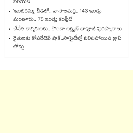
సీరియస్
‘ఇందిరమ్మ’ నీడలో.. వాసాలమర్రి.. 143 ఇండ్లు
మంజూరు.. 78 ఇండ్లు కంప్లీట్
చేనేత కార్మికులకు.. కొండా లక్ష్మణ్ బాపూజీ పురస్కారాలు
రైతులకు కోపరేటివ్ షాక్..సొసైటీల్లో నిలిచిపోయిన క్రాప్
లోన్లు