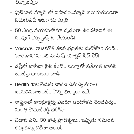
చిన్నాభిన్నం
ఫుట్‌బాల్ మ్యాచ్ లో విషాదం..మ్యాచ్ జరుగుతుండగా
పిడుగుపడి ఆటగాడు మృతి
50 ఏండ్ల వయసులోనూ దృఢంగా ఉండటానికి ఈ
సింపుల్ ఎక్సర్సైజ్స్ ట్రై చేయండి!
Varanasi: రాజమౌళి కఠిన భద్రతకు మరోసారి గండి..
‘వారణాసి’ నుంచి మహేష్ యాక్షన్ సీన్ లీక్!
ఢిల్లీలో హసీనా ప్రెస్ మీట్.. బంగ్లాలో షకీబుల్ హసన్
ఇంటిపై బాంబుల దాడి
Health tips: చెమట వాసన సమస్య నుంచి
బయడపడాలంటే.. కొన్ని చిట్కాలు ఇవే..
రాష్ట్రంలో కాంట్రాక్టర్లు ఎవరూ ఆందోళన చెందవద్దు..
మంత్రి కోమటిరెడ్డి భరోసా
ఏడాది పని.. 30 కొత్త ప్రొడక్టులు.. ఇప్పుడు X నుంచి
తప్పుకున్న నికితా బియర్