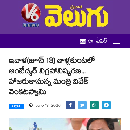
ఈ-పేపర్
ఇవాళ(జూన్ 13) తాళ్లకుంటలో
అంబేద్కర్ విగ్రహావిష్కరణ...
హాజరుకానున్న మంత్రి వివేక్
వెంకటస్వామి
June 13, 2026
నల్గొండ