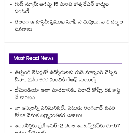
గుడ్ న్యూస్: ఆగస్టు 15 నుంచి కొత్త రేషన్ కార్డుల
పంపిణీ
తెలంగాణ హిస్టరీ: ప్రముఖ సూఫీ సాధువులు, వారి దర్గాల
వివరాలు
Most Read News
ఊస్టింగ్ లెటర్లతో ఉద్యోగులకు గుడ్ మార్నింగ్ చెప్పిన
వీసా.. 2వేల 600 మందికి లేఆఫ్ మెయిల్స్
టీమిండియా అలా మారటానికి.. విరాట్ కోహ్లీ, రవిశాస్త్రి
నే కారణం
నా ఆస్తులన్నీ పనిమనిషికే.. నటుడు రంగనాథ్ చివరి
కోరిక వెనుక దిగ్భ్రాంతికర నిజాలు!
ఇంజనీర్లకు క్రేజీ ఆఫర్: 2 నెలల ఇంటర్న్‌షిప్‌కు రూ.57