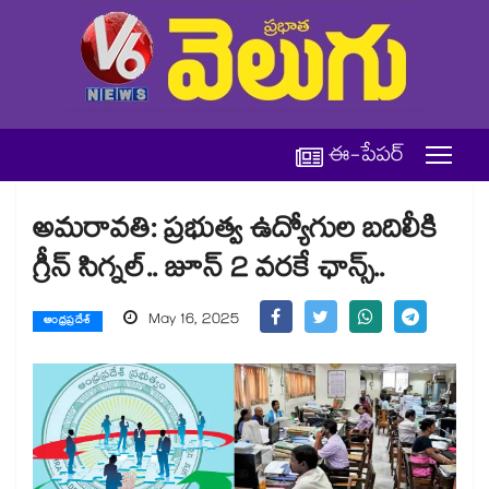
ఈ-పేపర్
అమరావతి: ప్రభుత్వ ఉద్యోగుల బదిలీకి
గ్రీన్​ సిగ్నల్​.. జూన్​ 2 వరకే ఛాన్స్​..
May 16, 2025
ఆంధ్రప్రదేశ్