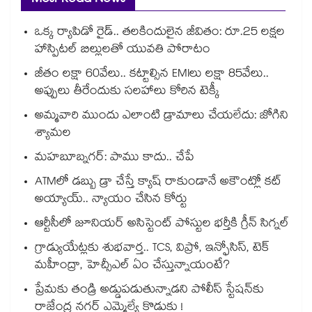
Most Read News
ఒక్క ర్యాపిడో రైడ్.. తలకిందులైన జీవితం: రూ.25 లక్షల
హాస్పిటల్ బిల్లులతో యువతి పోరాటం
జీతం లక్షా 60వేలు.. కట్టాల్సిన EMIలు లక్షా 85వేలు..
అప్పులు తీరేందుకు సలహాలు కోరిన టెక్కీ
అమ్మవారి ముందు ఎలాంటి డ్రామాలు చేయలేదు: జోగిని
శ్యామల
మహబూబ్నగర్: పాము కాదు.. చేపే
ATMలో డబ్బు డ్రా చేస్తే క్యాష్ రాకుండానే అకౌంట్లో కట్
అయ్యాయ్.. న్యాయం చేసిన కోర్టు
ఆర్టీసీలో జూనియర్ అసిస్టెంట్‌‌ పోస్టుల భర్తీకి గ్రీన్‌‌ సిగ్నల్
గ్రాడ్యుయేట్లకు శుభవార్త.. TCS, విప్రో, ఇన్ఫోసిస్, టెక్
మహీంద్రా, హెచ్సీఎల్ ఏం చేస్తున్నాయంటే?
ప్రేమకు తండ్రి అడ్డుపడుతున్నాడని పోలీస్ స్టేషన్⁪కు
రాజేంద్ర నగర్ ఎమ్మెల్యే కొడుకు !