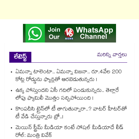
మరిన్ని వార్తలు
లేటెస్ట్
ఏమన్నా టాలెంటా.. ఏమన్నా విజనా.. రూ.4వేల 200
కోట్ల రోడ్డును ఫ్యాన్లతో ఆరబెడుతున్నరు !
ఉక్క పోస్తుందని ఏసీ గదిలో పండుకున్నరు.. తెల్లారే
లోపు ఫ్యామిలీ మొత్తం సచ్చిపోయింది !
కొంపదీసి ట్రైన్⁬లో టీ తాగుతున్నారా..? వాటర్ హీటర్⁭⁭తో
టీ వేడి చేస్తున్నారు బ్రో..!
మెయిన్ స్ట్రీమ్ మీడియా కంటే సోషల్ మీడియాదే లీడ్
రోల్: మంత్రి వివేక్