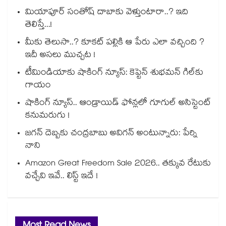
మియాపూర్ సంతోష్ దాబాకు వెళ్తుంటారా..? ఇది
తెలిస్తే...!
మీకు తెలుసా..? కూకట్ పల్లికి ఆ పేరు ఎలా వచ్చింది ?
ఇదీ అసలు ముచ్చట !
టీమిండియాకు షాకింగ్ న్యూస్: కెప్టెన్ శుభమన్ గిల్‎కు
గాయం
షాకింగ్ న్యూస్.. ఆండ్రాయిడ్ ఫోన్లలో గూగుల్ అసిస్టెంట్
కనుమరుగు !
జగన్ దెబ్బకు చంద్రబాబు అవిగన్ అంటున్నారు: పేర్ని
నాని
Amazon Great Freedom Sale 2026.. తక్కువ రేటుకు
వచ్చేవి ఇవే.. లిస్ట్ ఇదే !