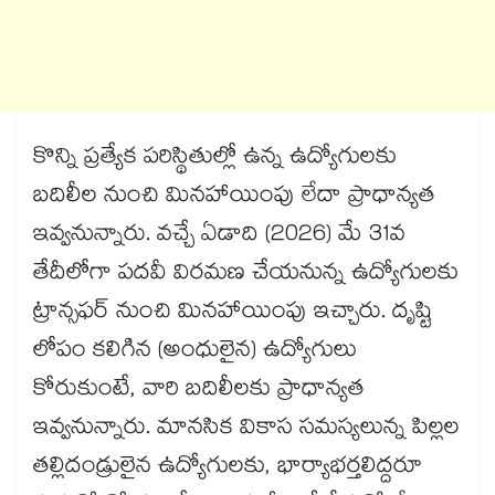
కొన్ని ప్రత్యేక పరిస్థితుల్లో ఉన్న ఉద్యోగులకు
బదిలీల నుంచి మినహాయింపు లేదా ప్రాధాన్యత
ఇవ్వనున్నారు. వచ్చే ఏడాది (2026) మే 31వ
తేదీలోగా పదవీ విరమణ చేయనున్న ఉద్యోగులకు
ట్రాన్సఫర్​ నుంచి మినహాయింపు ఇచ్చారు. దృష్టి
లోపం కలిగిన (అంధులైన) ఉద్యోగులు
కోరుకుంటే, వారి బదిలీలకు ప్రాధాన్యత
ఇవ్వనున్నారు. మానసిక వికాస సమస్యలున్న పిల్లల
తల్లిదండ్రులైన ఉద్యోగులకు, భార్యాభర్తలిద్దరూ