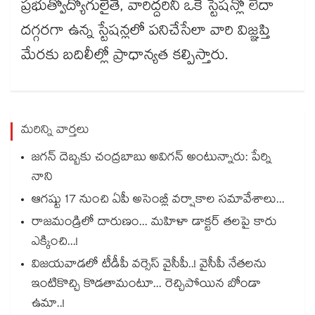
ప్రభుత్వోద్యోగులైతే, వారిద్దరినీ ఒకే స్టేషన్లో లేదా
దగ్గరగా ఉన్న స్టేషన్లలో పనిచేసేలా వారి విజ్ఞప్తి
మేరకు బదిలీల్లో ప్రాధాన్యత కల్పిస్తారు.
మరిన్ని వార్తలు
జగన్ దెబ్బకు చంద్రబాబు అవిగన్ అంటున్నారు: పేర్ని
నాని
ఆగష్టు 17 నుంచి ఏపీ అసెంబ్లీ వర్షాకాల సమావేశాలు...
రాజమండ్రిలో దారుణం... మహిళా డాక్టర్ తలపై కారు
ఎక్కించి...!
విజయవాడలో టీడీపీ వర్సెస్ వైసీపీ..! వైసీపీ నేతలను
ఇంటికొచ్చి కొడతామంటూ... రెచ్చిపోయిన బోండా
ఉమా..!