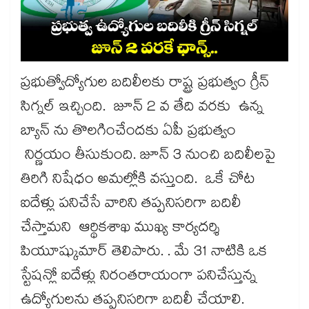
ప్రభుత్వోద్యోగుల బదిలీలకు రాష్ట్ర ప్రభుత్వం గ్రీన్
సిగ్నల్ ఇచ్చింది. జూన్ 2 వ తేది వరకు ఉన్న
బ్యాన్​ ను తొలగించేందకు ఏపీ ప్రభుత్వం
నిర్ణయం తీసుకుంది. జూన్ 3 నుంచి బదిలీలపై
తిరిగి నిషేధం అమల్లోకి వస్తుంది. ఒకే చోట
ఐదేళ్లు పనిచేసే వారిని తప్పనిసరిగా బదిలీ
చేస్తామని ఆర్థికశాఖ ముఖ్య కార్యదర్శి
పియూష్కుమార్ తెలిపారు. . మే 31 నాటికి ఒక
స్టేషన్లో ఐదేళ్లు నిరంతరాయంగా పనిచేస్తున్న
ఉద్యోగులను తప్పనిసరిగా బదిలీ చేయాలి.