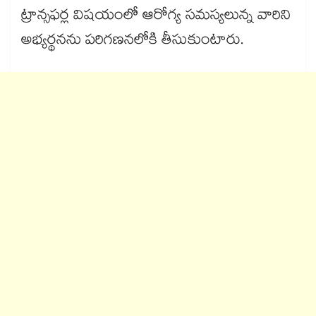
ట్రాన్సఫర్ల విషయంలో ఆరోగ్య సమస్యలున్న వారిని
అభ్యర్థనను పరిగణనలోకి తీసుకుంటారు.