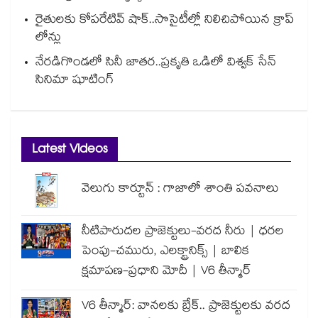
రైతులకు కోపరేటివ్ షాక్..సొసైటీల్లో నిలిచిపోయిన క్రాప్
లోన్లు
నేరడిగొండలో సినీ జాతర..ప్రకృతి ఒడిలో విశ్వక్ సేన్
సినిమా షూటింగ్
Latest Videos
వెలుగు కార్టూన్ : గాజాలో శాంతి పవనాలు
నీటిపారుదల ప్రాజెక్టులు-వరద నీరు | ధరల
పెంపు-చమురు, ఎలక్ట్రానిక్స్ | బాలిక
క్షమాపణ-ప్రధాని మోదీ | V6 తీన్మార్
V6 తీన్మార్: వానలకు బ్రేక్.. ప్రాజెక్టులకు వరద