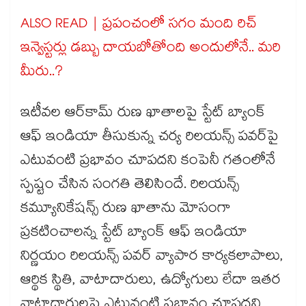
ALSO READ | ప్రపంచంలో సగం మంది రిచ్
ఇన్వెస్టర్లు డబ్బు దాయబోతోంది అందులోనే.. మరి
మీరు..?
ఇటీవల ఆర్‌కామ్ రుణ ఖాతాలపై స్టేట్ బ్యాంక్
ఆఫ్ ఇండియా తీసుకున్న చర్య రిలయన్స్ పవర్‌పై
ఎటువంటి ప్రభావం చూపదని కంపెనీ గతంలోనే
స్పష్టం చేసిన సంగతి తెలిసిందే. రిలయన్స్
కమ్యూనికేషన్స్ రుణ ఖాతాను మోసంగా
ప్రకటించాలన్న స్టేట్ బ్యాంక్ ఆఫ్ ఇండియా
నిర్ణయం రిలయన్స్ పవర్ వ్యాపార కార్యకలాపాలు,
ఆర్థిక స్థితి, వాటాదారులు, ఉద్యోగులు లేదా ఇతర
వాటాదారులపై ఎటువంటి ప్రభావం చూపదని