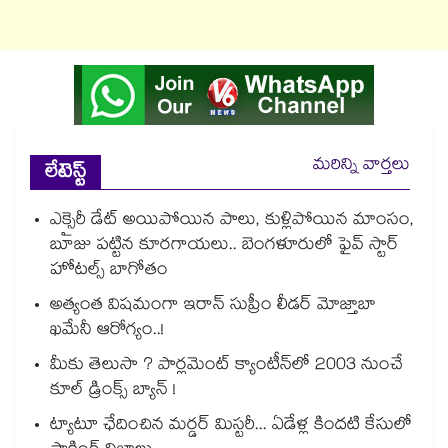
మరిన్ని వార్తలు
లేటెస్ట్
ఎక్సైరీ డేట్ అయిపోయిన పాలు, కుళ్లిపోయిన మాంసం,
బూజు పట్టిన కూరగాయలు.. బెంగళూరులో ఫైవ్ స్టార్
హోటల్స్ బాగోతం
అత్యంత విషమంగా ఇరాన్ సుప్రీం లీడర్ మోజ్తాబా
ఖమేనీ ఆరోగ్యం..!
మీకు తెలుసా ? పార్లమెంట్ క్యాంటీన్⁪లో 2003 నుంచే
కూల్ డ్రింక్స్ బ్యాన్ !
ట్యాటూ ఛేదించిన మర్డర్ మిస్టరీ... ఏడేళ్ల కిందటి కేసులో