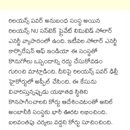
రిలయన్స్ పవర్ అనుబంధ సంస్థ అయిన
రిలయన్స్ NU సన్‌టెక్ ప్రైవేట్ లిమిటెడ్ సోలార్
ఎనర్జీ వ్యాపారంలో ఉంది. ఇటీవల సోలార్ ఎనర్జీ
కార్పొరేషన్ ఆఫ్ ఇండియా ఈ సంస్థతో
కొనుగోలు ఒప్పందాన్ని రద్దు చేసుకోవడం
గురించి మాట్లాడింది. దీనిపై రిలయన్స్ పవర్ ఢిల్లీ
హైకోర్టులో అప్పీల్ చేసింది. ఈ కేసును
విచారిస్తున్నప్పుడు యథాతథ స్థితిని
కొనసాగించాలని కోర్టు ఆదేశించటంతో అనిల్
అంబానీకి సంస్థకు భారీ ఊరట లభించింది.
బలవంతపు చర్యలు వద్దని కోర్టు సూచించింది.