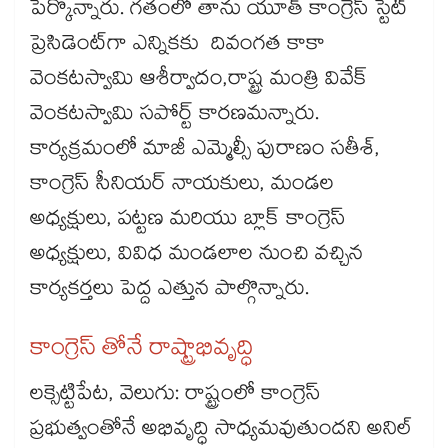
పేర్కొన్నారు. గతంలో తాను యూత్​ కాంగ్రెస్​ స్టేట్ ​
ప్రెసిడెంట్​గా ఎన్నికకు దివంగత కాకా
వెంకటస్వామి ఆశీర్వాదం,రాష్ట్ర మంత్రి వివేక్​
వెంకటస్వామి సపోర్ట్ కారణమన్నారు.
కార్యక్రమంలో మాజీ ఎమ్మెల్సీ పురాణం సతీశ్,
కాంగ్రెస్ సీనియర్ నాయకులు, మండల
అధ్యక్షులు, పట్టణ మరియు బ్లాక్ కాంగ్రెస్
అధ్యక్షులు, వివిధ మండలాల నుంచి వచ్చిన
కార్యకర్తలు పెద్ద ఎత్తున పాల్గొన్నారు.
కాంగ్రెస్ తోనే రాష్ట్రాభివృద్ధి
లక్సెట్టిపేట, వెలుగు: రాష్ట్రంలో కాంగ్రెస్
ప్రభుత్వంతోనే అభివృద్ధి సాధ్యమవుతుందని అనిల్