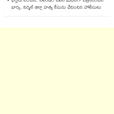
భర్తను చంపేసి.. సిలిండర్ పేలిన ఘటనగా చిత్రీకరించిన
భార్య.. నిర్మల్ జిల్లా హత్య కేసును ఛేదించిన పోలీసులు