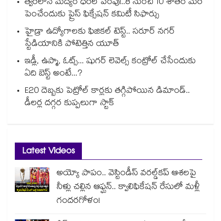
త్వరలోనే మద్యం ధ‌‌ర‌‌ల పెంపు!..8 నుంచి 10 శాతం మేర
పెంచేందుకు ప్రైస్ ఫిక్సేష‌‌న్ క‌‌మిటీ సిఫార్సు
హైడ్రా ఉద్యోగాలకు ఫిజికల్ టెస్ట్.. సరూర్ నగర్
స్టేడియానికి పోటెత్తిన యూత్
ఇడ్లీ, ఉప్మా, ఓట్స్... షుగర్ లెవెల్స్ కంట్రోల్ చేసేందుకు
ఏది బెస్ట్ అంటే...?
E20 దెబ్బకు పెట్రోల్ కార్లకు తగ్గిపోయిన డిమాండ్..
డీలర్ల దగ్గర కుప్పలుగా స్టాక్
Latest Videos
అయ్యో పాపం.. వెస్టిండీస్ వరల్డ్‌కప్ ఆశలపై
నీళ్లు చల్లిన ఆఫ్ఘన్.. క్వాలిఫికేషన్ రేసులో మళ్లీ
గందరగోళం!