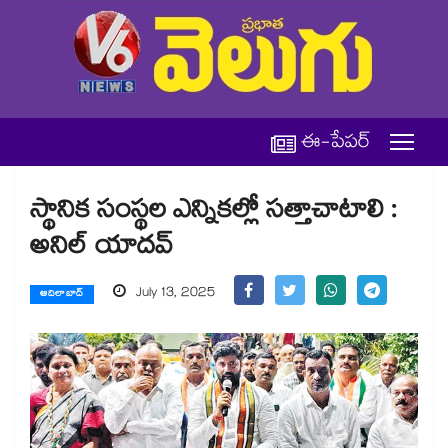
ఈ-పేపర్
స్థానిక సంస్థల ఎన్నికల్లో సత్తాచాటాలి :
అనిల్ యాదవ్
July 13, 2025
ఆదిలాబాద్