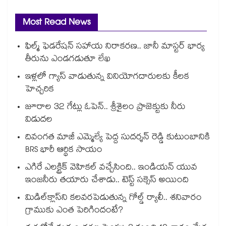
Most Read News
ఫిల్మ్ ఫెడరేషన్ సహాయ నిరాకరణ.. జానీ మాస్టర్ భార్య
తీరును ఎండగడుతూ లేఖ
ఇళ్లలో గ్యాస్ వాడుతున్న వినియోగదారులకు కీలక
హెచ్చరిక
జూరాల 32 గేట్లు ఓపెన్.. శ్రీశైలం ప్రాజెక్టుకు నీరు
విడుదల
దివంగత మాజీ ఎమ్మెల్యే పెద్ద సుదర్శన్ రెడ్డి కుటుంబానికి
BRS భారీ ఆర్థిక సాయం
ఎగిరే ఎలక్ట్రిక్ వెహికల్ వచ్చేసింది.. ఇండియన్ యువ
ఇంజనీరు తయారు చేశాడు.. టెస్ట్ సక్సెస్ అయింది
మిడిల్‌క్లాస్‌ని కలవరపెడుతున్న గోల్డ్ ర్యాలీ.. శనివారం
గ్రాముకు ఎంత పెరిగిందంటే?