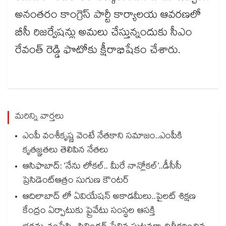
అనంతరం కాంగ్రెస్ పార్టీ కార్యాలయ ఆవరణలో
బీసీ రిజర్వేషన్లు అమలు చేస్తున్నందుకు సీఎం
రేవంత్ రెడ్డి ఫొటోకు క్షీరాభిషేకం చేశారు.
మరిన్ని వార్తలు
ఎంపీ వంశీకృష్ణ వెంటే నేతకాని సమాజం..ఎంపీకి
కృతజ్ఞతలు తెలిపిన నేతలు
ఆసిఫాబాద్: ‘నేను లోకల్.. మీరే నాన్లోకల్’..డీసీసీ
ప్రెసిడెంట్ఆత్రం సుగుణ కౌంటర్
ఆదిలాబాద్ లో ఏవియేషన్ అకాడమీలు..పైలట్ శిక్షణ
కేంద్రం ఏర్పాటుకు ప్రైవేటు సంస్థల ఆసక్తి