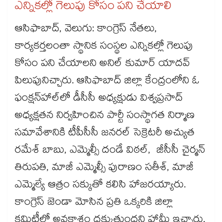
ఎన్నికల్లో గెలుపు కోసం పని చేయాలి
ఆసిఫాబాద్, వెలుగు: కాంగ్రెస్​ నేతలు,
కార్యకర్తలంతా స్థానిక సంస్థల ఎన్నికల్లో గెలుపు
కోసం పని చేయాలని అనిల్ కుమార్ యాదవ్
పిలుపునిచ్చారు. ఆసిఫాబాద్ జిల్లా కేంద్రంలోని ఓ
ఫంక్షన్​హాల్​లో డీసీసీ అధ్యక్షుడు విశ్వప్రసాద్
అధ్యక్షతన నిర్వహించిన పార్టీ సంస్థాగత నిర్మాణ
సమావేశానికి టీపీసీసీ జనరల్ సెక్రెటరీ అచ్యుత
రమేశ్ బాబు, ఎమ్మెల్సీ దండే విఠల్, జీసీసీ చైర్మన్
తిరుపతి, మాజీ ఎమ్మెల్సీ పురాణం సతీశ్, మాజీ
ఎమ్మెల్యే ఆత్రం సక్కుతో కలిసి హాజరయ్యారు.
కాంగ్రెస్ జెండా మోసిన ప్రతి ఒక్కరికి జిల్లా
కమిటీలో అవకాశం దక్కుతుందని హామీ ఇచ్చారు.