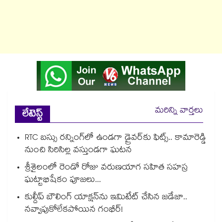
మరిన్ని వార్తలు
లేటెస్ట్
RTC బస్సు రన్నింగ్⁫లో ఉండగా డ్రైవర్‌కు ఫిట్స్.. కామారెడ్డి
నుంచి సిరిసిల్ల వస్తుండగా ఘటన
శ్రీశైలంలో రెండో రోజు వరుణయాగ సహిత సహస్ర
ఘట్టాభిషేకం పూజలు...
కుల్దీప్ బౌలింగ్ యాక్షన్‌ను ఇమిటేట్ చేసిన జడేజా..
నవ్వాపుకోలేకపోయిన గంభీర్!