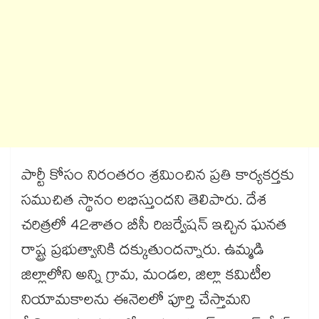
పార్టీ కోసం నిరంతరం శ్రమించిన ప్రతి కార్యకర్తకు
సముచిత స్థానం లభిస్తుందని తెలిపారు. దేశ
చరిత్రలో 42శాతం బీసీ రిజర్వేషన్ ​ఇచ్చిన ఘనత
రాష్ట్ర ప్రభుత్వానికి దక్కుతుందన్నారు. ఉమ్మడి
జిల్లాలోని అన్ని గ్రామ, మండల, జిల్లా కమిటీల
నియామకాలను ఈనెలలో పూర్తి చేస్తామని