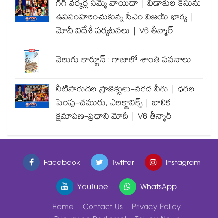
గిగ్ వర్కర్ల సమ్మె వాయిదా | విడాకుల కేసును
ఉపసంహరించుకున్న సీఎం విజయ్ భార్య |
మోదీ విదేశీ పర్యటనలు | V6 తీన్మార్
వెలుగు కార్టూన్ : గాజాలో శాంతి పవనాలు
నీటిపారుదల ప్రాజెక్టులు-వరద నీరు | ధరల
పెంపు-చమురు, ఎలక్ట్రానిక్స్ | బాలిక
క్షమాపణ-ప్రధాని మోదీ | V6 తీన్మార్
Facebook
Twitter
Instagram
YouTube
WhatsApp
Home
Contact Us
Privacy Policy