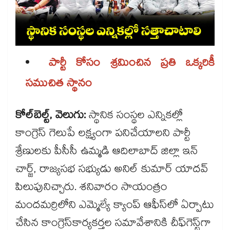
పార్టీ కోసం శ్రమించిన ప్రతి ఒక్కరికీ
సముచిత స్థానం
కోల్​బెల్ట్, వెలుగు:
స్థానిక సంస్థల ఎన్నికల్లో
కాంగ్రెస్ గెలుపే లక్ష్యంగా పనిచేయాలని పార్టీ
శ్రేణులకు పీసీసీ ఉమ్మడి ఆదిలాబాద్​ జిల్లా ఇన్​
చార్జ్, రాజ్యసభ సభ్యుడు అనిల్​ కుమార్ ​యాదవ్
పిలుపునిచ్చారు. శనివారం సాయంత్రం
మందమర్రిలోని ఎమ్మెల్యే క్యాంప్ ​ఆఫీస్​లో ఏర్పాటు
చేసిన కాంగ్రెస్​కార్యకర్తల సమావేశానికి చీఫ్​గెస్ట్​గా