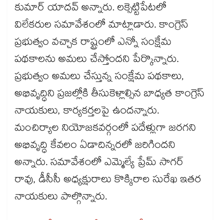
కుమార్ యాదవ్ అన్నారు. లక్సెట్టిపేటలో
విలేకరుల సమావేశంలో మాట్లాడారు. కాంగ్రెస్
ప్రభుత్వం వచ్చాక రాష్ట్రంలో ఎన్నో సంక్షేమ
పథకాలను అమలు చేస్తోందని పేర్కొన్నారు.
ప్రభుత్వం అమలు చేస్తున్న సంక్షేమ పథకాలు,
అభివృద్ధిని ప్రజల్లోకి తీసుకెళ్లాల్సిన బాధ్యత కాంగ్రెస్
నాయకులు, కార్యకర్తలపై ఉందన్నారు.
మంచిర్యాల నియోజకవర్గంలో పదేళ్లుగా జరగని
అభివృద్ధి కేవలం ఏడాదిన్నరలో జరిగిందని
అన్నారు. సమావేశంలో ఎమ్మెల్యే ప్రేమ్ సాగర్
రావు, డీసీసీ అధ్యక్షురాలు కొక్కిరాల సురేఖ ఇతర
నాయకులు పాల్గొన్నారు.