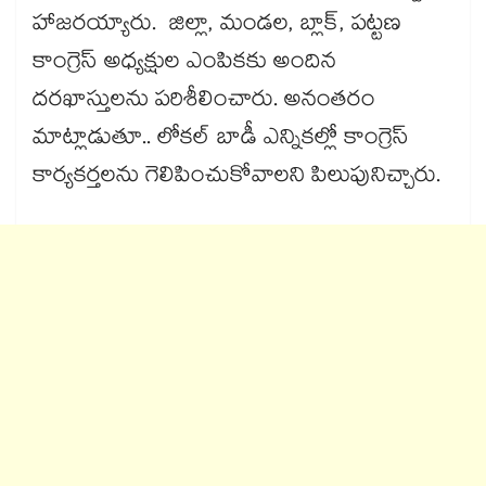
హాజరయ్యారు. జిల్లా, మండల, బ్లాక్, పట్టణ
కాంగ్రెస్​ అధ్యక్షుల ఎంపికకు అందిన
దరఖాస్తులను పరిశీలించారు. అనంతరం
మాట్లాడుతూ.. లోకల్ బాడీ ఎన్నికల్లో కాంగ్రెస్​
కార్యకర్తలను గెలిపించుకోవాలని పిలుపునిచ్చారు.