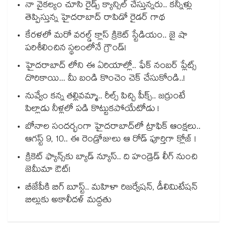
నా వైకల్యం చూసి రైడ్స్ క్యాన్సిల్ చేస్తున్నరు.. కన్నీళ్లు
తెప్పిస్తున్న హైదరాబాద్ రాపిడో రైడర్ గాథ
కేరళలో మరో వరల్డ్ క్లాస్ క్రికెట్ స్టేడియం.. జై షా
పరిశీలించిన స్థలంలోనే గ్రౌండ్!
హైదరాబాద్ లోని ఈ ఏరియాల్లో.. ఫేక్ నంబర్ ప్లేట్స్
దొరికాయి... మీ బండి కొంచెం చెక్ చేసుకోండి..!
నువ్వేం కన్న తల్లివమ్మా.. రీల్స్ పిచ్చి పీక్స్.. జర్రుంటే
పిల్లాడు నీళ్లలో పడి కొట్టుకపోయేటోడు !
బోనాల సందర్భంగా హైదరాబాద్‌లో ట్రాఫిక్ ఆంక్షలు..
ఆగస్ట్ 9, 10.. ఈ రెండ్రోజులు ఆ రోడ్ పూర్తిగా క్లోజ్ !
క్రికెట్ ఫ్యాన్స్‌కు బ్యాడ్ న్యూస్.. ది హండ్రెడ్ లీగ్ నుంచి
జెమీమా ఔట్!
బీజేపీకి బిగ్ బూస్ట్.. మహిళా రిజర్వేషన్, డీలిమిటేషన్
బిల్లుకు అకాలీదళ్ మద్దతు