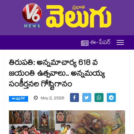
ఈ-పేపర్
తిరుపతి: అన్నమాచార్య 618 వ
జయంతి ఉత్సవాలు.. అన్నమయ్య
సంకీర్తనల గోష్టిగానం
May 2, 2026
ఆంధ్రప్రదేశ్