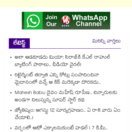
మరిన్ని వార్తలు
లేటెస్ట్
అలా ఆడకూడదు మియా: సిరాజ్‌కి కేఎల్ రాహుల్
బ్యాటింగ్ పాఠాలు.. వీడియో వైరల్!
రిటైర్మెంట్ తర్వాత ఎన్ని కోట్లు సంపాదించినా
మైదానంలో వచ్చే ఆ కిక్ మరెక్కడా దొరకదు..
Mahesh Babu: దైవం మహేష్ రూపేణ.. చిన్నారులకు
అండగా నిలుస్తున్న సూపర్ స్టార్ కథ
జ్యోతిష్యం: ఆగస్టు 12 సూర్యగ్రహణం.. ఏ రాశి వారు ఏం
చేయాలి..!
వర్షంలో ఆటో ఎక్కాలనుకుంటే హడలే ! 7 కి.మీ..