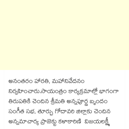
అనంతరం హారతి, మహానివేదనం
నిర్వహించారు.సాయంత్రం కార్యక్రమాల్లో భాగంగా
తిరుపతికి చెందిన శ్రీమతి అన్నపూర్ణ బృందం
సంగీత సభ, తూర్పు గోదావరి జిల్లాకు చెందిన
అన్నమాచార్య ప్రాజెక్టు కళాకారిణి విజయలక్ష్మీ