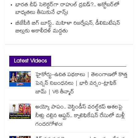
భారత చీఫ్ సెలెక్టర్⁬గా రాహుల్ ద్రవిడ్?.. అక్టోబర్‌లో
బాధ్యతలు తీసుకునే ఛాన్స్!
బీజేపీకి బిగ్ బూస్ట్.. మహిళా రిజర్వేషన్, డీలిమిటేషన్
బిల్లుకు అకాలీదళ్ మద్దతు
Latest Videos
హైకోర్టు-ఉచిత పథకాలు | తెలంగాణలో కొత్త
పెన్షన్ నిబంధనలు | భారీ వర్షం-ట్రాఫిక్
జామ్ | V6 తీన్మార్
అయ్యో పాపం.. వెస్టిండీస్ వరల్డ్‌కప్ ఆశలపై
నీళ్లు చల్లిన ఆఫ్ఘన్.. క్వాలిఫికేషన్ రేసులో మళ్లీ
గందరగోళం!