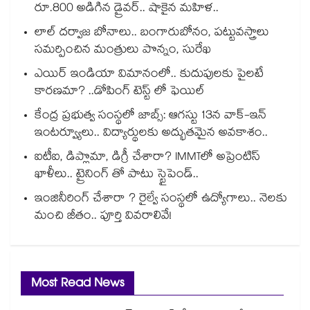
రూ.800 అడిగిన డ్రైవర్.. షాకైన మహిళ..
లాల్ దర్వాజ బోనాలు.. బంగారుబోనం, పట్టువస్త్రాలు
సమర్పించిన మంత్రులు పొన్నం, సురేఖ
ఎయిర్ ఇండియా విమానంలో.. కుదుపులకు పైలటే
కారణమా? ..డోపింగ్ టెస్ట్ లో ఫెయిల్
కేంద్ర ప్రభుత్వ సంస్థలో జాబ్స్: ఆగస్టు 13న వాక్-ఇన్
ఇంటర్వ్యూలు.. విద్యార్థులకు అద్భుతమైన అవకాశం..
ఐటీఐ, డిప్లొమా, డిగ్రీ చేశారా? IMMTలో అప్రెంటిస్
ఖాళీలు.. ట్రైనింగ్ తో పాటు స్టైపెండ్..
ఇంజినీరింగ్ చేశారా ? రైల్వే సంస్థలో ఉద్యోగాలు.. నెలకు
మంచి జీతం.. పూర్తి వివరాలివే!
Most Read News