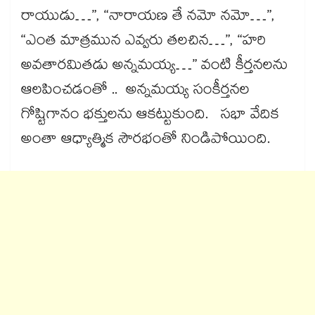
రాయుడు…”, “నారాయణ తే నమో నమో…”,
“ఎంత మాత్రమున ఎవ్వరు తలచిన…”, “హరి
అవతారమితడు అన్నమయ్య…” వంటి కీర్తనలను
ఆలపించడంతో .. అన్నమయ్య సంకీర్తనల
గోష్టిగానం భక్తులను ఆకట్టుకుంది. సభా వేదిక
అంతా ఆధ్యాత్మిక సౌరభంతో నిండిపోయింది.