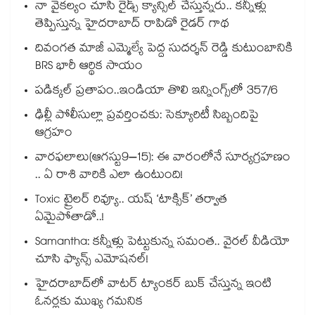
నా వైకల్యం చూసి రైడ్స్ క్యాన్సిల్ చేస్తున్నరు.. కన్నీళ్లు
తెప్పిస్తున్న హైదరాబాద్ రాపిడో రైడర్ గాథ
దివంగత మాజీ ఎమ్మెల్యే పెద్ద సుదర్శన్ రెడ్డి కుటుంబానికి
BRS భారీ ఆర్థిక సాయం
పడిక్కల్‌‌ ప్రతాపం..ఇండియా తొలి ఇన్నింగ్స్‌‌లో 357/6
ఢిల్లీ పోలీసుల్లా ప్రవర్తించకు: సెక్యూరిటీ సిబ్బందిపై
ఆగ్రహం
వారఫలాలు(ఆగస్టు9–15): ఈ వారంలోనే సూర్యగ్రహణం
.. ఏ రాశి వారికి ఎలా ఉంటుంది!
Toxic ట్రైలర్ రివ్యూ.. యష్ ‘టాక్సిక్’ తర్వాత
ఏమైపోతాడో..!
Samantha: కన్నీళ్లు పెట్టుకున్న సమంత.. వైరల్ వీడియో
చూసి ఫ్యాన్స్ ఎమోషనల్!
హైదరాబాద్⁪లో వాటర్ ట్యాంకర్ బుక్ చేస్తున్న ఇంటి
ఓనర్లకు ముఖ్య గమనిక