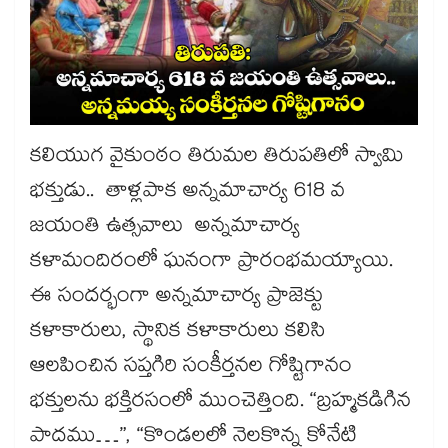
కలియుగ వైకుంఠం తిరుమల తిరుపతిలో స్వామి
భక్తుడు.. తాళ్లపాక అన్నమాచార్య 618 వ
జయంతి ఉత్సవాలు అన్నమాచార్య
కళామందిరంలో ఘనంగా ప్రారంభమయ్యాయి.
ఈ సందర్భంగా అన్నమాచార్య ప్రాజెక్టు
కళాకారులు, స్థానిక కళాకారులు కలిసి
ఆలపించిన సప్తగిరి సంకీర్తనల గోష్టిగానం
భక్తులను భక్తిరసంలో ముంచెత్తింది. “బ్రహ్మకడిగిన
పాదము…”, “కొండలలో నెలకొన్న కోనేటి