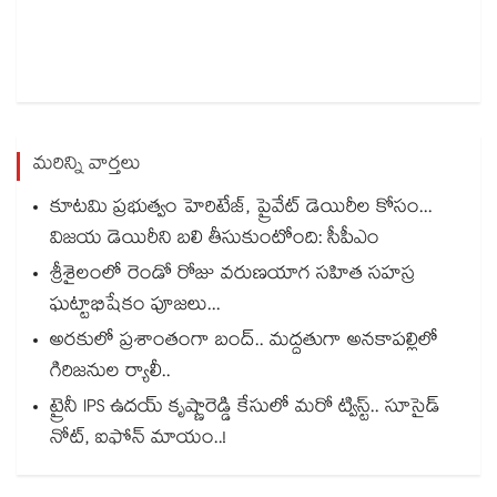
మరిన్ని వార్తలు
కూటమి ప్రభుత్వం హెరిటేజ్, ప్రైవేట్ డెయిరీల కోసం...
విజయ డెయిరీని బలి తీసుకుంటోంది: సీపీఎం
శ్రీశైలంలో రెండో రోజు వరుణయాగ సహిత సహస్ర
ఘట్టాభిషేకం పూజలు...
అరకులో ప్రశాంతంగా బంద్.. మద్దతుగా అనకాపల్లిలో
గిరిజనుల ర్యాలీ..
ట్రైనీ IPS ఉదయ్‌ కృష్ణారెడ్డి కేసులో మరో ట్విస్ట్.. సూసైడ్‌
నోట్‌, ఐఫోన్‌ మాయం..!