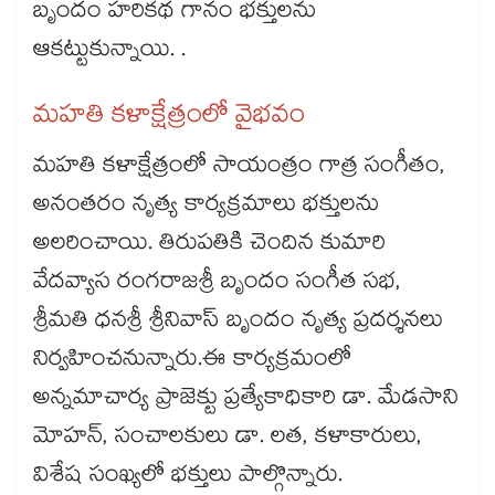
బృందం హరికథ గానం భక్తులను
ఆకట్టుకున్నాయి. .
మహతి కళాక్షేత్రంలో వైభవం
మహతి కళాక్షేత్రంలో సాయంత్రం గాత్ర సంగీతం,
అనంతరం నృత్య కార్యక్రమాలు భక్తులను
అలరించాయి. తిరుపతికి చెందిన కుమారి
వేదవ్యాస రంగరాజశ్రీ బృందం సంగీత సభ,
శ్రీమతి ధనశ్రీ శ్రీనివాస్ బృందం నృత్య ప్రదర్శనలు
నిర్వహించనున్నారు.ఈ కార్యక్రమంలో
అన్నమాచార్య ప్రాజెక్టు ప్రత్యేకాధికారి డా. మేడసాని
మోహన్, సంచాలకులు డా. లత, కళాకారులు,
విశేష సంఖ్యలో భక్తులు పాల్గొన్నారు.